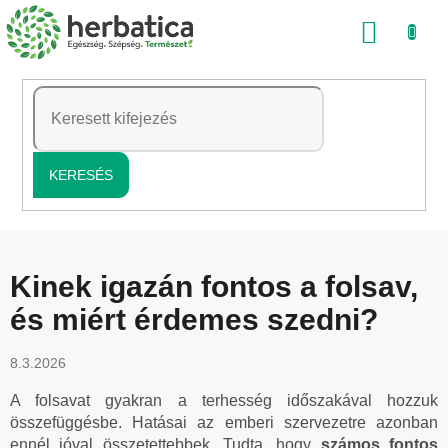
Ugrás
KOSÁ
a
fő
tartalomhoz
KERESÉS
Kinek igazán fontos a folsav,
és miért érdemes szedni?
8.3.2026
A folsavat gyakran a terhesség időszakával hozzuk
összefüggésbe. Hatásai az emberi szervezetre azonban
ennél jóval összetettebbek. Tudta, hogy
számos fontos