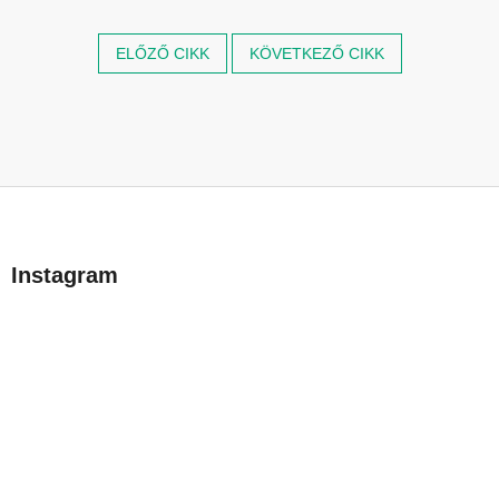
ELŐZŐ CIKK
KÖVETKEZŐ CIKK
L
á
b
Instagram
l
é
c