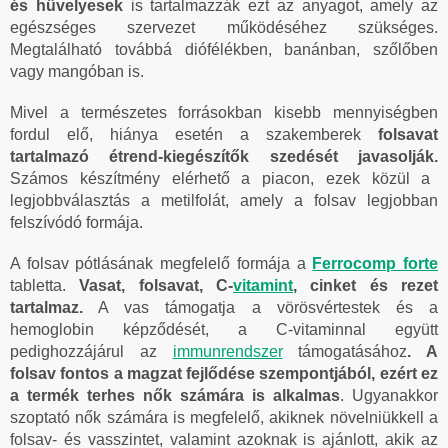
és hüvelyesek
is tartalmazzák ezt az anyagot, amely az
egészséges szervezet működéséhez szükséges.
Megtalálható továbbá diófélékben, banánban, szőlőben
vagy mangóban is.
Mivel a természetes forrásokban kisebb mennyiségben
fordul elő, hiánya esetén a szakemberek
folsavat
tartalmazó étrend-kiegészítők szedését javasolják.
Számos készítmény elérhető a piacon, ezek közül a
legjobbválasztás a metilfolát, amely a folsav legjobban
felszívódó formája.
A folsav pótlásának megfelelő formája a
Ferrocomp forte
tabletta.
Vasat, folsavat, C-
vitamint
, cinket és rezet
tartalmaz.
A vas támogatja a vörösvértestek és a
hemoglobin képződését, a C-vitaminnal együtt
pedighozzájárul az
immunrendszer
támogatásához
. A
folsav fontos a magzat fejlődése szempontjából, ezért ez
a termék terhes nők számára is alkalmas
. Ugyanakkor
szoptató nők számára is megfelelő, akiknek növelniükkell a
folsav- és vasszintet, valamint azoknak is ajánlott, akik az