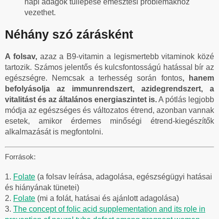
napi adagok túllépése emésztési problémákhoz
vezethet.
Néhány szó zárásként
A folsav,
azaz a B9-vitamin a legismertebb vitaminok közé
tartozik. Számos jelentős és kulcsfontosságú hatással bír az
egészségre. Nemcsak a terhesség során fontos
, hanem
befolyásolja az immunrendszert, azidegrendszert, a
vitalitást és az általános energiaszintet is.
A pótlás legjobb
módja az egészséges és változatos étrend, azonban vannak
esetek, amikor érdemes minőségi étrend-kiegészítők
alkalmazását is megfontolni.
Források:
1.
Folate
(a folsav leírása, adagolása, egészségügyi hatásai
és hiányának tünetei)
2.
Folate
(mi a folát, hatásai és ajánlott adagolása)
3.
The concept of folic acid supplementation and its role in