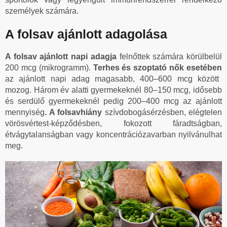
személyek számára.
A folsav ajánlott adagolása
A folsav ajánlott napi adagja
felnőttek számára körülbelül
200 mcg (mikrogramm).
Terhes és szoptató nők esetében
az ajánlott napi adag magasabb, 400–600 mcg között
mozog. Három év alatti gyermekeknél 80–150 mcg, idősebb
és serdülő gyermekeknél pedig 200–400 mcg az ajánlott
mennyiség
. A folsavhiány
szívdobogásérzésben, elégtelen
vörösvértest-képződésben, fokozott fáradtságban,
étvágytalanságban vagy koncentrációzavarban nyilvánulhat
meg.