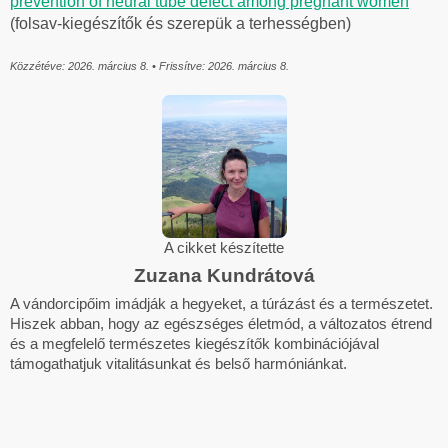
prevention of neural tube defect among pregnant women
(folsav-kiegészítők és szerepük a terhességben)
Közzétéve: 2026. március 8. • Frissítve: 2026. március 8.
A cikket készítette
Zuzana Kundrátová
A vándorcipőim imádják a hegyeket, a túrázást és a természetet.
Hiszek abban, hogy az egészséges életmód, a változatos étrend
és a megfelelő természetes kiegészítők kombinációjával
támogathatjuk vitalitásunkat és belső harmóniánkat.