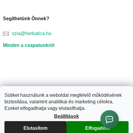
Segíthetünk Önnek?
szia@herbatica.hu
Minden a csapatunkról
Sütiket használunk a weboldal megfelelő működésének
biztosítása, valamint analitikai és marketing célokra.
Shoptet készítette
Ezeket elfogadhatja vagy elutasíthatja.
Beállítások
Copyright 2026
Herbatica.hu
. Minden jog fenntartva.
Süti
beállítások szerkesztése
Elutasítom
Elfogadom