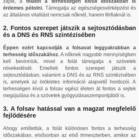
zajlik, a
folátot a terhességen kívüli időszakban is
érdemes pótolni.
Támogatja az egészségesvérképzést és
az általános vitalitást nemcsak nőknél, hanem férfiaknál is.
2. Fontos szerepet játszik a sejtosztódásban
és a DNS és RNS szintézisében
Éppen ezért kapcsolják a folsavat leggyakrabban a
terhesség időszakához.
A nőknek nagyobb mennyiségben
kell bevinniük, mivel a folát támogatja a szövetek
növekedését. Emellett fontos szerepet játszik a
sejtosztódásban, valamint a DNS és az RNS szintézisében
is, amelyek az örökletes információ alapvető hordozói. A
terhességen kívül a folsav egész életen át fontos a sejtek
megújulása és a szövetek gyógyulásaszempontjából is.
3. A folsav hatással van a magzat megfelelő
fejlődésére
Ahogy említettük, a folát különösen fontos a terhesség
időszakában, elsősorban az első trimeszterben, amikor az