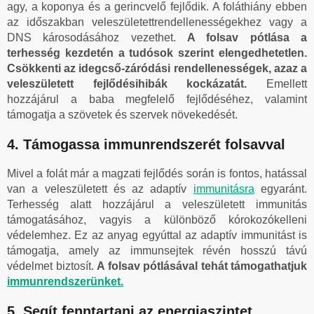
agy, a koponya és a gerincvelő fejlődik. A foláthiány ebben
az időszakban veleszületettrendellenességekhez vagy a
DNS károsodásához vezethet.
A folsav pótlása a
terhesség kezdetén a tudósok szerint elengedhetetlen.
Csökkenti az idegcső-záródási rendellenességek, azaz a
veleszületett fejlődésihibák kockázatát.
Emellett
hozzájárul a baba megfelelő fejlődéséhez, valamint
támogatja a szövetek és szervek növekedését.
4. Támogassa immunrendszerét folsavval
Mivel a folát már a magzati fejlődés során is fontos, hatással
van a veleszületett és az adaptív
immunitásra
egyaránt.
Terhesség alatt hozzájárul a veleszületett immunitás
támogatásához, vagyis a különböző kórokozókelleni
védelemhez. Ez az anyag egyúttal az adaptív immunitást is
támogatja, amely az immunsejtek révén hosszú távú
védelmet biztosít.
A folsav pótlásával tehát támogathatjuk
immunrendszerünket.
5. Segít fenntartani az energiaszintet