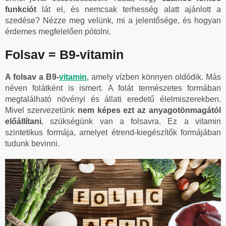
funkciót
lát el, és nemcsak terhesség alatt ajánlott a
szedése? Nézze meg velünk, mi a jelentősége, és hogyan
érdemes megfelelően pótolni.
Folsav = B9-vitamin
A folsav a B9-
vitamin
, amely vízben könnyen oldódik. Más
néven folátként is ismert. A folát természetes formában
megtalálható növényi és állati eredetű élelmiszerekben.
Mivel szervezetünk
nem képes ezt az anyagotönmagától
előállítani
, szükségünk van a folsavra. Ez a vitamin
szintetikus formája, amelyet étrend-kiegészítők formájában
tudunk bevinni.