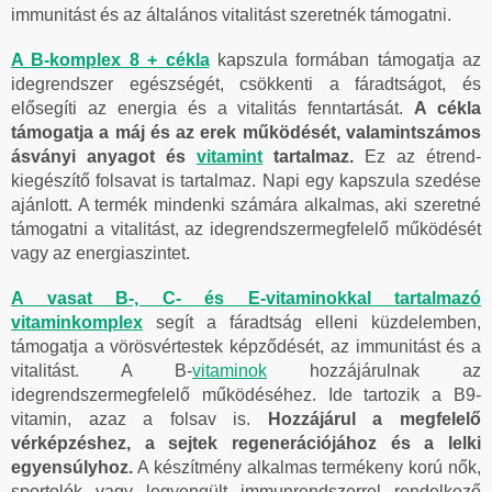
immunitást és az általános vitalitást szeretnék támogatni.
A B-komplex 8 + cékla
kapszula formában támogatja az
idegrendszer egészségét, csökkenti a fáradtságot, és
elősegíti az energia és a vitalitás fenntartását.
A cékla
támogatja a máj és az erek működését, valamintszámos
ásványi anyagot és
vitamint
tartalmaz.
Ez az étrend-
kiegészítő folsavat is tartalmaz. Napi egy kapszula szedése
ajánlott. A termék mindenki számára alkalmas, aki szeretné
támogatni a vitalitást, az idegrendszermegfelelő működését
vagy az energiaszintet.
A vasat B-, C- és E-vitaminokkal tartalmazó
vitaminkomplex
segít a fáradtság elleni küzdelemben,
támogatja a vörösvértestek képződését, az immunitást és a
vitalitást. A B-
vitaminok
hozzájárulnak az
idegrendszermegfelelő működéséhez. Ide tartozik a B9-
vitamin, azaz a folsav is.
Hozzájárul a megfelelő
vérképzéshez, a sejtek regenerációjához és a lelki
egyensúlyhoz.
A készítmény alkalmas termékeny korú nők,
sportolók vagy legyengült immunrendszerrel rendelkező