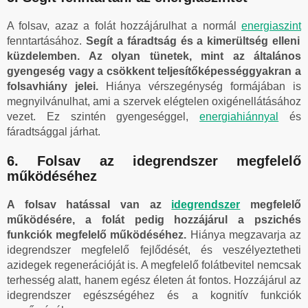
A folsav, azaz a folát hozzájárulhat a normál
energiaszint
fenntartásához.
Segít a fáradtság és a kimerültség elleni
küzdelemben. Az olyan tünetek, mint az általános
gyengeség vagy a csökkent teljesítőképességgyakran a
folsavhiány jelei.
Hiánya vérszegénység formájában is
megnyilvánulhat, ami a szervek elégtelen oxigénellátásához
vezet. Ez szintén gyengeséggel,
energiahiánnyal
és
fáradtsággal járhat.
6. Folsav az idegrendszer megfelelő
működéséhez
A folsav hatással van az
idegrendszer
megfelelő
működésére, a folát pedig hozzájárul a pszichés
funkciók megfelelő működéséhez.
Hiánya megzavarja az
idegrendszer megfelelő fejlődését, és veszélyeztetheti
azidegek regenerációját is. A megfelelő folátbevitel nemcsak
terhesség alatt, hanem egész életen át fontos. Hozzájárul az
idegrendszer egészségéhez és a kognitív funkciók