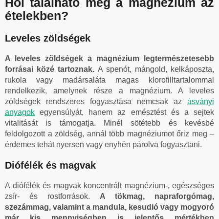
Hol található meg a magnézium az
ételekben?
Leveles zöldségek
A leveles zöldségek a magnézium legtermészetesebb
forrásai közé tartoznak.
A spenót, mángold, kelkáposzta,
rukola vagy madársaláta magas klorofilltartalommal
rendelkezik, amelynek része a magnézium. A leveles
zöldségek rendszeres fogyasztása nemcsak az
ásványi
anyagok
egyensúlyát, hanem az emésztést és a sejtek
vitalitását is támogatja. Minél sötétebb és kevésbé
feldolgozott a zöldség, annál több magnéziumot őriz meg –
érdemes tehát nyersen vagy enyhén párolva fogyasztani.
Diófélék és magvak
A diófélék és magvak koncentrált magnézium-, egészséges
zsír- és rostforrások.
A tökmag, napraforgómag,
szezámmag, valamint a mandula, kesudió vagy mogyoró
már kis mennyiségben is jelentős mértékben