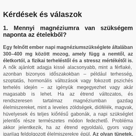
Kérdések és válaszok
1. Mennyi magnéziumra van szükségem
naponta az ételekből?
Egy felnőtt ember napi magnéziumszükséglete általában
300–400 mg között mozog, amely függ a nemtől, az
életkortól, a fizikai terheléstől és a stressz mértékétől is.
A nők ajánlott adagja kissé alacsonyabb, mint a férfiaké,
azonban bizonyos időszakokban – például terhesség,
szoptatás, hormonális változások vagy fokozott pszichés
terhelés idején – az igényük megegyezhet vagy akár
magasabb is lehet. Ha az étrend változatos, és
rendszeresen tartalmaz magnéziumban gazdag
élelmiszereket, mint a leveles zöldségek, diófélék, magvak,
hüvelyesek és teljes kiőrlésű gabonák, a napi szükséglet
jelentős része természetes módon fedezhető. Probléma
akkor jelentkezik, ha az étrend egyoldalú, gyors vagy
iparilag feldolgozott élelmiszerekre épül.
Az olyan tünetek,