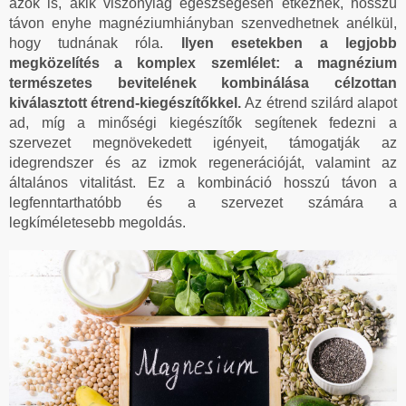
azok is, akik viszonylag egészségesen étkeznek, hosszú
távon enyhe magnéziumhiányban szenvedhetnek anélkül,
hogy tudnának róla.
Ilyen esetekben a legjobb
megközelítés a komplex szemlélet: a magnézium
természetes bevitelének kombinálása célzottan
kiválasztott étrend-kiegészítőkkel.
Az étrend szilárd alapot
ad, míg a minőségi kiegészítők segítenek fedezni a
szervezet megnövekedett igényeit, támogatják az
idegrendszer és az izmok regenerációját, valamint az
általános vitalitást. Ez a kombináció hosszú távon a
legfenntarthatóbb és a szervezet számára a
legkíméletesebb megoldás.