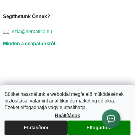
Segíthetünk Önnek?
szia@herbatica.hu
Minden a csapatunkról
Sütiket használunk a weboldal megfelelő működésének
biztosítása, valamint analitikai és marketing célokra.
Shoptet készítette
Ezeket elfogadhatja vagy elutasíthatja.
Beállítások
Copyright 2026
Herbatica.hu
. Minden jog fenntartva.
Süti
Elutasítom
Elfogadom
beállítások szerkesztése