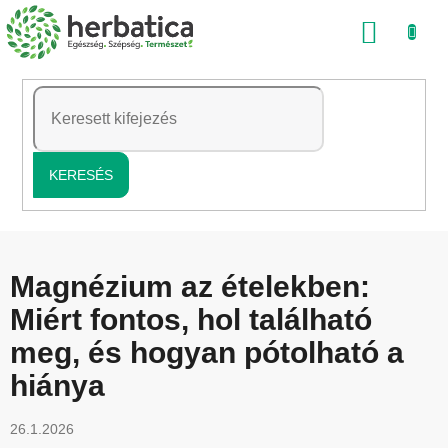
Ugrás
KOSÁ
a
fő
tartalomhoz
KERESÉS
Magnézium az ételekben:
Miért fontos, hol található
meg, és hogyan pótolható a
hiánya
26.1.2026