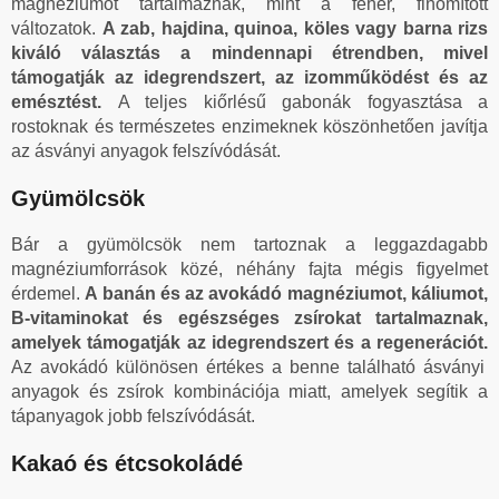
magnéziumot tartalmaznak, mint a fehér, finomított
változatok.
A zab, hajdina, quinoa, köles vagy barna rizs
kiváló választás a mindennapi étrendben, mivel
támogatják az idegrendszert, az izomműködést és az
emésztést.
A teljes kiőrlésű gabonák fogyasztása a
rostoknak és természetes enzimeknek köszönhetően javítja
az ásványi anyagok felszívódását.
Gyümölcsök
Bár a gyümölcsök nem tartoznak a leggazdagabb
magnéziumforrások közé, néhány fajta mégis figyelmet
érdemel.
A banán és az avokádó magnéziumot, káliumot,
B-vitaminokat és egészséges zsírokat tartalmaznak,
amelyek támogatják az idegrendszert és a regenerációt.
Az avokádó különösen értékes a benne található ásványi
anyagok és zsírok kombinációja miatt, amelyek segítik a
tápanyagok jobb felszívódását.
Kakaó és étcsokoládé