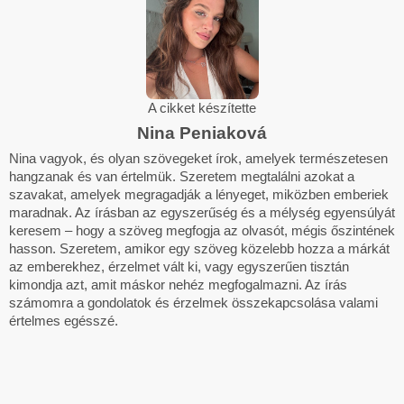
A cikket készítette
Nina Peniaková
Nina vagyok, és olyan szövegeket írok, amelyek természetesen
hangzanak és van értelmük. Szeretem megtalálni azokat a
szavakat, amelyek megragadják a lényeget, miközben emberiek
maradnak. Az írásban az egyszerűség és a mélység egyensúlyát
keresem – hogy a szöveg megfogja az olvasót, mégis őszintének
hasson. Szeretem, amikor egy szöveg közelebb hozza a márkát
az emberekhez, érzelmet vált ki, vagy egyszerűen tisztán
kimondja azt, amit máskor nehéz megfogalmazni. Az írás
számomra a gondolatok és érzelmek összekapcsolása valami
értelmes egésszé.