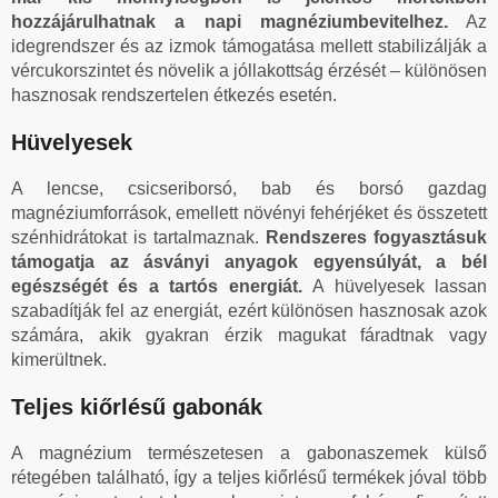
hozzájárulhatnak a napi magnéziumbevitelhez.
Az
idegrendszer és az izmok támogatása mellett stabilizálják a
vércukorszintet és növelik a jóllakottság érzését – különösen
hasznosak rendszertelen étkezés esetén.
Hüvelyesek
A lencse, csicseriborsó, bab és borsó gazdag
magnéziumforrások, emellett növényi fehérjéket és összetett
szénhidrátokat is tartalmaznak.
Rendszeres fogyasztásuk
támogatja az ásványi anyagok egyensúlyát, a bél
egészségét és a tartós energiát.
A hüvelyesek lassan
szabadítják fel az energiát, ezért különösen hasznosak azok
számára, akik gyakran érzik magukat fáradtnak vagy
kimerültnek.
Teljes kiőrlésű gabonák
A magnézium természetesen a gabonaszemek külső
rétegében található, így a teljes kiőrlésű termékek jóval több