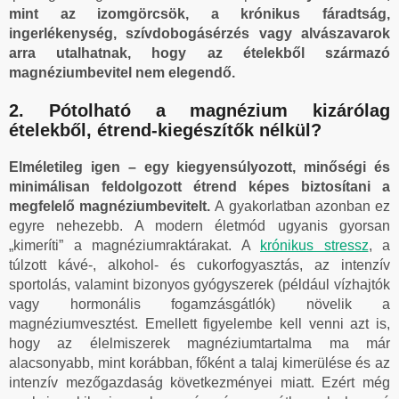
mint az izomgörcsök, a krónikus fáradtság,
ingerlékenység, szívdobogásérzés vagy alvászavarok
arra utalhatnak, hogy az ételekből származó
magnéziumbevitel nem elegendő.
2. Pótolható a magnézium kizárólag
ételekből, étrend-kiegészítők nélkül?
Elméletileg igen – egy kiegyensúlyozott, minőségi és
minimálisan feldolgozott étrend képes biztosítani a
megfelelő magnéziumbevitelt.
A gyakorlatban azonban ez
egyre nehezebb. A modern életmód ugyanis gyorsan
„kimeríti” a magnéziumraktárakat. A
krónikus stressz
, a
túlzott kávé-, alkohol- és cukorfogyasztás, az intenzív
sportolás, valamint bizonyos gyógyszerek (például vízhajtók
vagy hormonális fogamzásgátlók) növelik a
magnéziumvesztést. Emellett figyelembe kell venni azt is,
hogy az élelmiszerek magnéziumtartalma ma már
alacsonyabb, mint korábban, főként a talaj kimerülése és az
intenzív mezőgazdaság következményei miatt. Ezért még