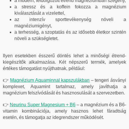
a modern, feldolgozott étrend magnéziumban szegény,
a stressz és a koffein fokozza a magnézium
kiválasztását a vizelettel,
az intenzív sporttevékenység növeli a
magnéziumigényt,
a terhesség, a szoptatás és az idősebb életkor szintén
növeli a szükségletet.
Ilyen esetekben ésszerű döntés lehet a minőségi étrend-
kiegészítők alkalmazása. Két népszerű termék, amelyek
értékes támogatást nyújthatnak, például:
👉
Magnézium Aquaminnal kapszulákban
– tengeri ásványi
komplexet, Aquamint tartalmaz, amely javíthatja a
magnézium felszívódását és hasznosulását a szervezetben.
👉
Neurinu Super Magnesium + B6
– a magnézium és a B6-
vitamin kombinációja, amely hasznos lehet fáradtság
esetén, és támogatja az idegrendszer működését.