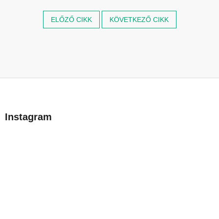
ELŐZŐ CIKK
KÖVETKEZŐ CIKK
L
á
b
Instagram
l
é
c