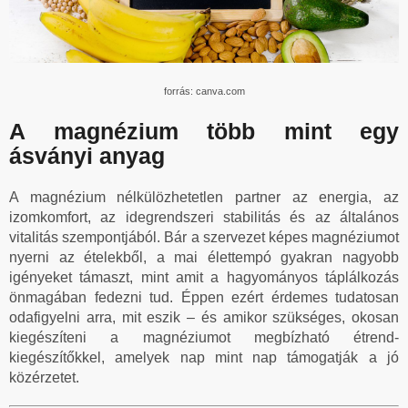
forrás: canva.com
A magnézium több mint egy
ásványi anyag
A magnézium nélkülözhetetlen partner az energia, az
izomkomfort, az idegrendszeri stabilitás és az általános
vitalitás szempontjából. Bár a szervezet képes magnéziumot
nyerni az ételekből, a mai élettempó gyakran nagyobb
igényeket támaszt, mint amit a hagyományos táplálkozás
önmagában fedezni tud. Éppen ezért érdemes tudatosan
odafigyelni arra, mit eszik – és amikor szükséges, okosan
kiegészíteni a magnéziumot megbízható étrend-
kiegészítőkkel, amelyek nap mint nap támogatják a jó
közérzetet.