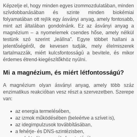
Képzelje el, hogy minden egyes izommozdulatában, minden
szívdobbanásában és szinte minden biokémiai
folyamatában ott rejlik egy ásványi anyag, amely fontosabb,
mint azt általában gondolnánk. Ez az ásványi anyag a
magnézium – a nyomelemek csendes hőse, amely nélkül
testünk szó szerint „leállna”. Egyre többet hallani a
jelentőségéről, de kevesen tudják, mely élelmiszerek
tartalmazzák, miért kulcsfontosságú a bevitele, és mikor
érdemes étrend-kiegészítőkhöz nyúlni.
Mi a magnézium, és miért létfontosságú?
A magnézium olyan ásványi anyag, amely több száz
enzimatikus reakcióban vesz részt a szervezetben. Szerepe
van:
az energia termelésében,
az izmok működésében (beleértve a szívet is),
az idegimpulzusok továbbításában,
a fehérje- és DNS-szintézisben,