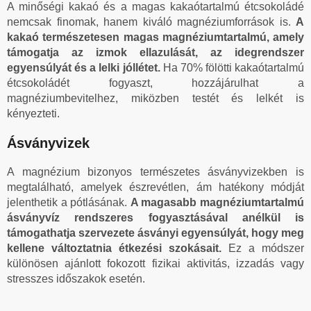
A minőségi kakaó és a magas kakaótartalmú étcsokoládé
nemcsak finomak, hanem kiváló magnéziumforrások is.
A
kakaó természetesen magas magnéziumtartalmú, amely
támogatja az izmok ellazulását, az idegrendszer
egyensúlyát és a lelki jóllétet.
Ha 70% fölötti kakaótartalmú
étcsokoládét fogyaszt, hozzájárulhat a
magnéziumbevitelhez, miközben testét és lelkét is
kényezteti.
Ásványvizek
A magnézium bizonyos természetes ásványvizekben is
megtalálható, amelyek észrevétlen, ám hatékony módját
jelenthetik a pótlásának.
A magasabb magnéziumtartalmú
ásványvíz rendszeres fogyasztásával anélkül is
támogathatja szervezete ásványi egyensúlyát, hogy meg
kellene változtatnia étkezési szokásait.
Ez a módszer
különösen ajánlott fokozott fizikai aktivitás, izzadás vagy
stresszes időszakok esetén.