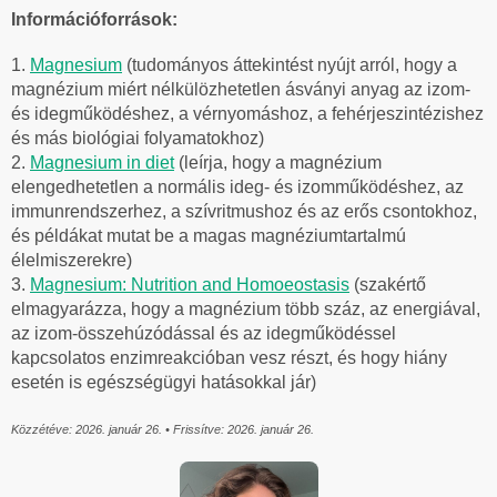
Információforrások:
1.
Magnesium
(tudományos áttekintést nyújt arról, hogy a
magnézium miért nélkülözhetetlen ásványi anyag az izom-
és idegműködéshez, a vérnyomáshoz, a fehérjeszintézishez
és más biológiai folyamatokhoz)
2.
Magnesium in diet
(leírja, hogy a magnézium
elengedhetetlen a normális ideg- és izomműködéshez, az
immunrendszerhez, a szívritmushoz és az erős csontokhoz,
és példákat mutat be a magas magnéziumtartalmú
élelmiszerekre)
3.
Magnesium: Nutrition and Homoeostasis
(szakértő
elmagyarázza, hogy a magnézium több száz, az energiával,
az izom-összehúzódással és az idegműködéssel
kapcsolatos enzimreakcióban vesz részt, és hogy hiány
esetén is egészségügyi hatásokkal jár)
Közzétéve: 2026. január 26. • Frissítve: 2026. január 26.