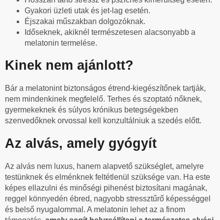
Gyakori üzleti utak és jet-lag esetén.
Éjszakai műszakban dolgozóknak.
Időseknek, akiknél természetesen alacsonyabb a
melatonin termelése.
Kinek nem ajánlott?
Bár a melatonint biztonságos étrend-kiegészítőnek tartják,
nem mindenkinek megfelelő. Terhes és szoptató nőknek,
gyermekeknek és súlyos krónikus betegségekben
szenvedőknek orvossal kell konzultálniuk a szedés előtt.
Az alvás, amely gyógyít
Az alvás nem luxus, hanem alapvető szükséglet, amelyre
testünknek és elménknek feltétlenül szüksége van. Ha este
képes ellazulni és minőségi pihenést biztosítani magának,
reggel könnyedén ébred, nagyobb stressztűrő képességgel
és belső nyugalommal. A melatonin lehet az a finom