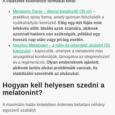
A választék különböző formákat kínál:
Melatonin Spray – étrend-kiegészítő (30 ml)
–
praktikus spray forma, amely gyorsan felszívódik a
nyálkahártyán keresztül.
Elég egy-két fújás este
lefekvés előtt. Ideális azok számára, akiknek
azonnali hatásra van szükségük, például egy
hosszú nap után vagy jet-lag esetén.
Neurinu Melatogen – a mély és pihentető alvásért (50
kapszula)
– kapszulák, amelyek a melatonint más
anyagokkal kombinálják, támogatva az idegrendszert
és a regenerációt.
Olyan embereknek ajánlott,
akiknek tartós alvási problémáik vannak, és
stabilizálni szeretnék az alvásukat.
Hogyan kell helyesen szedni a
melatonint?
A maximális hatás érdekében érdemes betartani néhány
egyszerű szabályt: