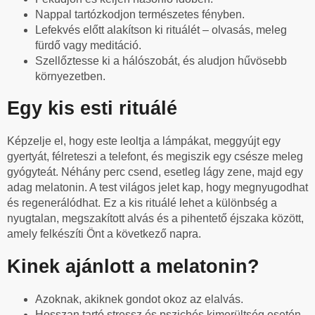
Nappal tartózkodjon természetes fényben.
Lefekvés előtt alakítson ki rituálét – olvasás, meleg
fürdő vagy meditáció.
Szellőztesse ki a hálószobát, és aludjon hűvösebb
környezetben.
Egy kis esti rituálé
Képzelje el, hogy este leoltja a lámpákat, meggyújt egy
gyertyát, félreteszi a telefont, és megiszik egy csésze meleg
gyógyteát. Néhány perc csend, esetleg lágy zene, majd egy
adag melatonin. A test világos jelet kap, hogy megnyugodhat
és regenerálódhat. Ez a kis rituálé lehet a különbség a
nyugtalan, megszakított alvás és a pihentető éjszaka között,
amely felkészíti Önt a következő napra.
Kinek ajánlott a melatonin?
Azoknak, akiknek gondot okoz az elalvás.
Hosszan tartó stressz és pszichés kimerültség esetén.