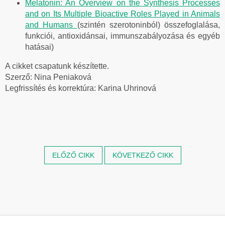
Melatonin: An Overview on the Synthesis Processes
and on Its Multiple Bioactive Roles Played in Animals
and Humans
(szintén szerotoninból) összefoglalása,
funkciói, antioxidánsai, immunszabályozása és egyéb
hatásai)
A cikket csapatunk készítette.
Szerző: Nina Peniaková
Legfrissítés és korrektúra: Karina Uhrinová
ELŐZŐ CIKK
KÖVETKEZŐ CIKK
L