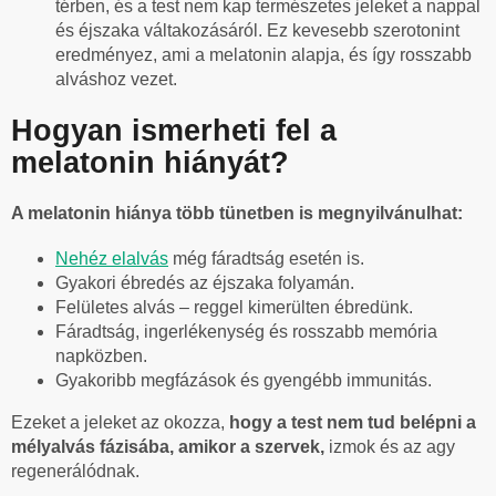
térben, és a test nem kap természetes jeleket a nappal
és éjszaka váltakozásáról. Ez kevesebb szerotonint
eredményez, ami a melatonin alapja, és így rosszabb
alváshoz vezet.
Hogyan ismerheti fel a
melatonin hiányát?
A melatonin hiánya több tünetben is megnyilvánulhat:
Nehéz elalvás
még fáradtság esetén is.
Gyakori ébredés az éjszaka folyamán.
Felületes alvás – reggel kimerülten ébredünk.
Fáradtság, ingerlékenység és rosszabb memória
napközben.
Gyakoribb megfázások és gyengébb immunitás.
Ezeket a jeleket az okozza,
hogy a test nem tud belépni a
mélyalvás fázisába, amikor a szervek,
izmok és az agy
regenerálódnak.