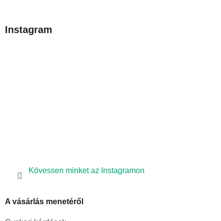
á
b
Instagram
l
é
c
Kövessen minket az Instagramon
A vásárlás menetéről