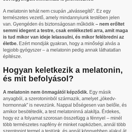
A melatonin tehát nem csupán „alvássegítő”. Ez egy
természetes vezető, amely mindannyiunk testében jelen
van. Gyengéden és biztonságosan működik
– nem erőltet
semmi idegent a testre, csak emlékezteti arra, amit maga
is tud mikor van ideje lelassulni, és mikor felébredni az
életbe.
Ezért mondják gyakran, hogy a minőségi alvás a
legjobb gyógyszer – a melatonin pedig annak láthatatlan
építésze.
Hogyan keletkezik a melatonin,
és mit befolyásol?
A melatonin nem önmagától képződik.
Egy másik
anyagból, a szerotoninból származik, amelyet „jókedv-
hormonnak” is nevezünk. Nappal bőségesen van belőle, és
amikor besötétedik, a test melatoninná alakítja. Érdekes,
hogy ez a folyamat szorosan összefügg a fénnyel – minél
több természetes napfény ér minket napközben, annál több
szerotonint termel a testünk, és annál könnyebben alakul át