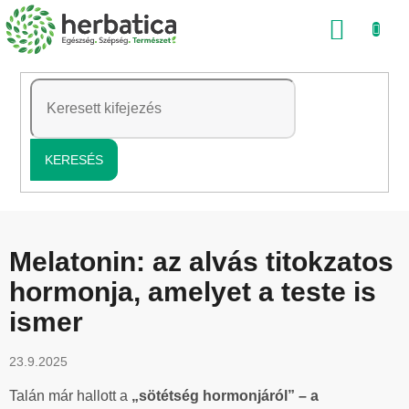
Ugrás
KOSÁ
a
fő
tartalomhoz
KERESÉS
Melatonin: az alvás titokzatos
hormonja, amelyet a teste is
ismer
23.9.2025
Talán már hallott a
„sötétség hormonjáról” – a