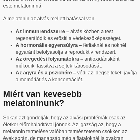
este melatoninná.
A melatonin az alvás mellett hatással van:
Az immunrendszerre –
alvás közben a test
regenerálódik és erősíti a védekezőképességet.
A hormonális egyensúlyra –
férfiaknál és nőknél
egyaránt befolyásolja a reproduktív rendszert.
Az öregedési folyamatokra –
antioxidánsként
működik, lassítva a sejtek károsodását.
Az agyra és a pszichére –
védi az idegsejteket, javítja
a memóriát és a koncentrációt.
Miért van kevesebb
melatoninunk?
Sokan azt gondolják, hogy az alvási problémák csak az
életkor előrehaladtával jönnek. Az igazság az, hogy a
melatonin termelése valóban természetesen csökken az
évek során, de manapság még a fiataloknál is gyakran