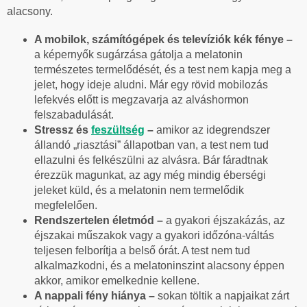
alacsony.
A mobilok, számítógépek és televíziók kék fénye –
a képernyők sugárzása gátolja a melatonin
természetes termelődését, és a test nem kapja meg a
jelet, hogy ideje aludni. Már egy rövid mobilozás
lefekvés előtt is megzavarja az alváshormon
felszabadulását.
Stressz és
feszültség
–
amikor az idegrendszer
állandó „riasztási” állapotban van, a test nem tud
ellazulni és felkészülni az alvásra. Bár fáradtnak
érezzük magunkat, az agy még mindig éberségi
jeleket küld, és a melatonin nem termelődik
megfelelően.
Rendszertelen életmód –
a gyakori éjszakázás, az
éjszakai műszakok vagy a gyakori időzóna-váltás
teljesen felborítja a belső órát. A test nem tud
alkalmazkodni, és a melatoninszint alacsony éppen
akkor, amikor emelkednie kellene.
A nappali fény hiánya –
sokan töltik a napjaikat zárt