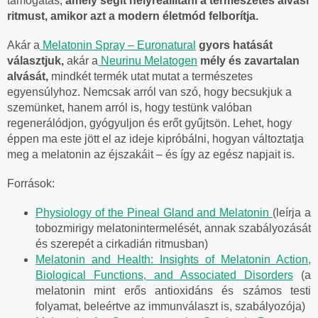
támogatás,
amely segít helyreállítani a természetes alvási
ritmust, amikor azt a modern életmód felborítja.
Akár a
Melatonin Spray – Euronatural
gyors hatását
választjuk,
akár a
Neurinu Melatogen
mély és zavartalan
alvását,
mindkét termék utat mutat a természetes
egyensúlyhoz. Nemcsak arról van szó, hogy becsukjuk a
szemünket, hanem arról is, hogy testünk valóban
regenerálódjon, gyógyuljon és erőt gyűjtsön. Lehet, hogy
éppen ma este jött el az ideje kipróbálni, hogyan változtatja
meg a melatonin az éjszakáit – és így az egész napjait is.
Források:
Physiology of the Pineal Gland and Melatonin
(leírja a
tobozmirigy melatonintermelését, annak szabályozását
és szerepét a cirkadián ritmusban)
Melatonin and Health: Insights of Melatonin Action,
Biological Functions, and Associated Disorders
(a
melatonin mint erős antioxidáns és számos testi
folyamat, beleértve az immunválaszt is, szabályozója)