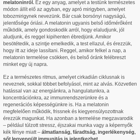
melatoninról.
Ez egy anyag, amelyet a testünk természetes
módon állít elő az agyban, egy apró mirigyben, amelyet
tobozmirigynek nevezünk. Bár csak borsónyi nagyságú,
jelentősége óriási. A melatonin ugyanis belső időmérőként
működik, amely gondoskodik arról, hogy elaludjunk, jól
aludjunk, és reggel kipihenten ébredjünk. Amikor
besötétedik, a szintje emelkedik, a test ellazul, és érezzük,
hogy itt az ideje lassítani. Reggel, amikor felkel a nap, a
melatonin termelése csökken, és belső óránk felébreszt
minket egy új napra.
Ez a természetes ritmus, amelyet cirkadián ciklusnak is
neveznek, sokkal többet befolyásol, mint az alvás. Közvetlen
hatással van az energiánkra, a hangulatunkra, a
koncentrációnkra, az immunrendszerünkre és a
regenerációs képességünkre is. Ha a melatonin
megfelelően működik, frissnek és kiegyensúlyozottnak
érezzük magunkat. Ha azonban a termelése megzavarodik
– például túlzott stressz, éjszakai munka vagy a képernyők
kék fénye miatt –
álmatlanság, fáradtság, ingerlékenység,
sőt legyengült immunitás is jelentkezhet.