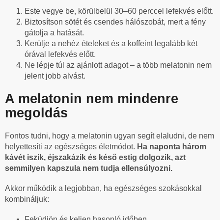
Este vegye be, körülbelül 30–60 perccel lefekvés előtt.
Biztosítson sötét és csendes hálószobát, mert a fény
gátolja a hatását.
Kerülje a nehéz ételeket és a koffeint legalább két
órával lefekvés előtt.
Ne lépje túl az ajánlott adagot – a több melatonin nem
jelent jobb alvást.
A melatonin nem mindenre
megoldás
Fontos tudni, hogy a melatonin ugyan segít elaludni, de nem
helyettesíti az egészséges életmódot.
Ha naponta három
kávét iszik, éjszakázik és késő estig dolgozik, azt
semmilyen kapszula nem tudja ellensúlyozni.
Akkor működik a legjobban, ha egészséges szokásokkal
kombináljuk:
Feküdjön és keljen hasonló időben.