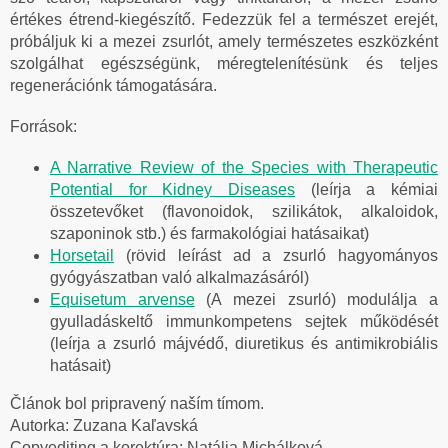
értékes étrend-kiegészítő. Fedezzük fel a természet erejét,
próbáljuk ki a mezei zsurlót, amely természetes eszközként
szolgálhat egészségünk, méregtelenítésünk és teljes
regenerációnk támogatására.
Források:
A Narrative Review of the Species with Therapeutic
Potential for Kidney Diseases
(leírja a kémiai
összetevőket (flavonoidok, szilikátok, alkaloidok,
szaponinok stb.) és farmakológiai hatásaikat)
Horsetail
(rövid leírást ad a zsurló hagyományos
gyógyászatban való alkalmazásáról)
Equisetum arvense
(A mezei zsurló) modulálja a
gyulladáskeltő immunkompetens sejtek működését
(leírja a zsurló májvédő, diuretikus és antimikrobiális
hatásait)
Článok bol pripravený naším tímom.
Autorka: Zuzana Kaľavská
Copyediting a korektúra: Natália Michálková