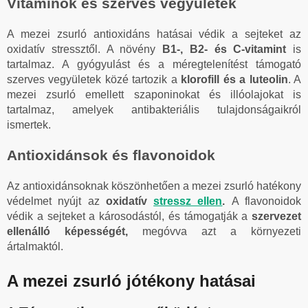
Vitaminok és szerves vegyületek
A mezei zsurló antioxidáns hatásai védik a sejteket az
oxidatív stressztől. A növény
B1-, B2- és C-vitamint
is
tartalmaz. A gyógyulást és a méregtelenítést támogató
szerves vegyületek közé tartozik a
klorofill és a luteolin
. A
mezei zsurló emellett szaponinokat és illóolajokat is
tartalmaz, amelyek antibakteriális tulajdonságaikról
ismertek.
Antioxidánsok és flavonoidok
Az antioxidánsoknak köszönhetően a mezei zsurló hatékony
védelmet nyújt az
oxidatív
stressz ellen
.
A flavonoidok
védik a sejteket a károsodástól, és támogatják a
szervezet
ellenálló képességét,
megóvva azt a környezeti
ártalmaktól.
A mezei zsurló jótékony hatásai