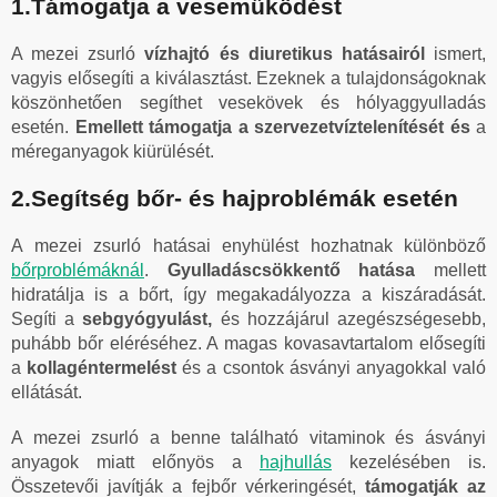
1.Támogatja a veseműködést
A mezei zsurló
vízhajtó és diuretikus hatásairól
ismert,
vagyis elősegíti a kiválasztást. Ezeknek a tulajdonságoknak
köszönhetően segíthet vesekövek és hólyaggyulladás
esetén.
Emellett támogatja a szervezetvíztelenítését és
a
méreganyagok kiürülését.
2.Segítség bőr- és hajproblémák esetén
A mezei zsurló hatásai enyhülést hozhatnak különböző
bőrproblémáknál
.
Gyulladáscsökkentő
hatása
mellett
hidratálja is a bőrt, így megakadályozza a kiszáradását.
Segíti a
sebgyógyulást,
és hozzájárul azegészségesebb,
puhább bőr eléréséhez. A magas kovasavtartalom elősegíti
a
kollagéntermelést
és a csontok ásványi anyagokkal való
ellátását.
A mezei zsurló a benne található vitaminok és ásványi
anyagok miatt előnyös a
hajhullás
kezelésében is.
Összetevői javítják a fejbőr vérkeringését,
támogatják az