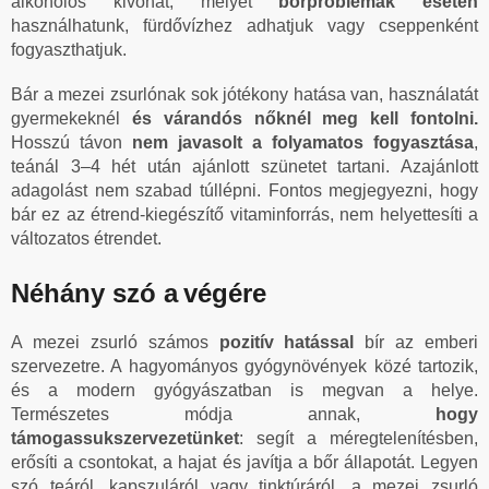
alkoholos kivonat, melyet
bőrproblémák esetén
használhatunk, fürdővízhez adhatjuk vagy cseppenként
fogyaszthatjuk.
Bár a mezei zsurlónak sok jótékony hatása van, használatát
gyermekeknél
és várandós nőknél meg kell fontolni.
Hosszú távon
nem javasolt a folyamatos fogyasztása
,
teánál 3–4 hét után ajánlott szünetet tartani. Azajánlott
adagolást nem szabad túllépni. Fontos megjegyezni, hogy
bár ez az étrend-kiegészítő vitaminforrás, nem helyettesíti a
változatos étrendet.
Néhány szó a végére
A mezei zsurló számos
pozitív hatással
bír az emberi
szervezetre. A hagyományos gyógynövények közé tartozik,
és a modern gyógyászatban is megvan a helye.
Természetes módja annak,
hogy
támogassukszervezetünket
: segít a méregtelenítésben,
erősíti a csontokat, a hajat és javítja a bőr állapotát. Legyen
szó teáról, kapszuláról vagy tinktúráról, a mezei zsurló