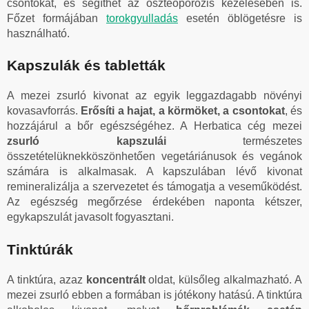
csontokat, és segíthet az oszteoporózis kezelésében is.
Főzet formájában
torokgyulladás
esetén öblögetésre is
használható.
Kapszulák és tabletták
A mezei zsurló kivonat az egyik leggazdagabb növényi
kovasavforrás.
Erősíti a hajat, a körmöket, a csontokat
, és
hozzájárul a bőr egészségéhez. A Herbatica cég mezei
zsurló kapszulái
természetes
összetételüknekköszönhetően vegetáriánusok és vegánok
számára is alkalmasak. A kapszulában lévő kivonat
remineralizálja a szervezetet és támogatja a veseműködést.
Az egészség megőrzése érdekében naponta kétszer,
egykapszulát javasolt fogyasztani.
Tinktúrák
A tinktúra, azaz
koncentrált
oldat, külsőleg alkalmazható. A
mezei zsurló ebben a formában is jótékony hatású. A tinktúra