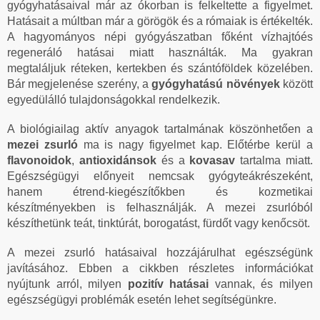
gyógyhatásaival már az ókorban is felkeltette a figyelmet.
Hatásait a múltban már a görögök és a rómaiak is értékelték.
A hagyományos népi gyógyászatban főként vízhajtóés
regeneráló hatásai miatt használták. Ma gyakran
megtaláljuk réteken, kertekben és szántóföldek közelében.
Bár megjelenése szerény, a
gyógyhatású növények
között
egyedülálló tulajdonságokkal rendelkezik.
A biológiailag aktív anyagok tartalmának köszönhetően a
mezei zsurló
ma is nagy figyelmet kap. Előtérbe kerül a
flavonoidok
,
antioxidánsok
és a
kovasav
tartalma miatt.
Egészségügyi előnyeit nemcsak gyógyteákrészeként,
hanem étrend-kiegészítőkben és kozmetikai
készítményekben is felhasználják. A mezei zsurlóból
készíthetünk teát, tinktúrát, borogatást, fürdőt vagy kenőcsöt.
A mezei zsurló hatásaival hozzájárulhat egészségünk
javításához. Ebben a cikkben részletes információkat
nyújtunk arról, milyen
pozitív hatásai
vannak, és milyen
egészségügyi problémák esetén lehet segítségünkre.