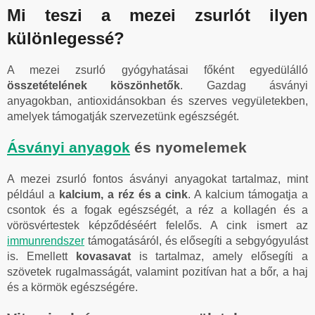
Mi teszi a mezei zsurlót ilyen
különlegessé?
A mezei zsurló gyógyhatásai főként egyedülálló
összetételének köszönhetők
. Gazdag ásványi
anyagokban, antioxidánsokban és szerves vegyületekben,
amelyek támogatják szervezetünk egészségét.
Ásványi anyagok
és nyomelemek
A mezei zsurló fontos ásványi anyagokat tartalmaz, mint
például a
kalcium, a réz és a cink
. A kalcium támogatja a
csontok és a fogak egészségét, a réz a kollagén és a
vörösvértestek képződéséért felelős. A cink ismert az
immunrendszer
támogatásáról, és elősegíti a sebgyógyulást
is. Emellett
kovasavat
is tartalmaz, amely elősegíti a
szövetek rugalmasságát, valamint pozitívan hat a bőr, a haj
és a körmök egészségére.