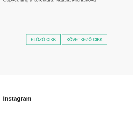
ELŐZŐ CIKK
KÖVETKEZŐ CIKK
L
á
b
Instagram
l
é
c