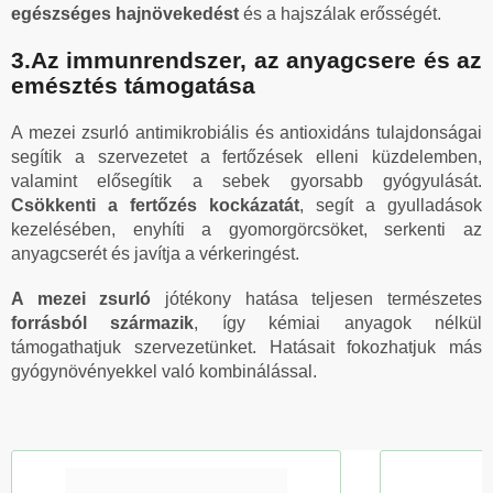
egészséges hajnövekedést
és a hajszálak erősségét.
3.Az immunrendszer, az anyagcsere és az
emésztés támogatása
A mezei zsurló antimikrobiális és antioxidáns tulajdonságai
segítik a szervezetet a fertőzések elleni küzdelemben,
valamint elősegítik a sebek gyorsabb gyógyulását.
Csökkenti a fertőzés kockázatát
, segít a gyulladások
kezelésében, enyhíti a gyomorgörcsöket, serkenti az
anyagcserét és javítja a vérkeringést.
A mezei zsurló
jótékony hatása teljesen természetes
forrásból származik
, így kémiai anyagok nélkül
támogathatjuk szervezetünket. Hatásait fokozhatjuk más
gyógynövényekkel való kombinálással.