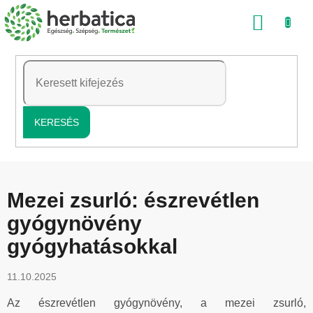
Ugrás
KOSÁ
a
fő
tartalomhoz
KERESÉS
Mezei zsurló: észrevétlen
gyógynövény
gyógyhatásokkal
11.10.2025
Az észrevétlen gyógynövény, a mezei zsurló,