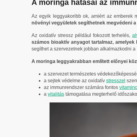
A moringa hatásai az immun
Az egyik leggyakoribb ok, amiért az emberek 
növényi vegyületek segíthetnek megvédeni a s
Az oxidatív stressz például fokozott terhelés,
al
számos bioaktív anyagot tartalmaz, amelye
segíthet a szervezetnek jobban alkalmazkodni a k
A moringa leggyakrabban említett előnyei köz
a szervezet természetes védekezőképess
a sejtek védelme az oxidatív
stresszel
sze
az immunrendszer számára fontos
vitamin
a
vitalitás
támogatása megterhelő időszak