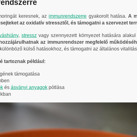
rendszerre
moringát keresnek, az
immunrendszerre
gyakorolt hatása.
A m
ejteket az oxidatív stressztől, és támogatni a szervezet 
váshiány
,
stressz
vagy szennyezett környezet hatására alakul
k hozzájárulhatnak az immunrendszer megfelelő működésé
ülönböző külső hatásokhoz, és támogatni az általános vitalitás
é tartoznak például:
égének támogatása
mben
ok
és
ásványi anyagok
pótlása
okban