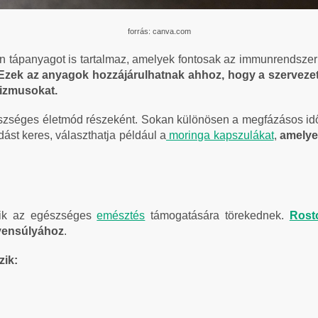
forrás: canva.com
n tápanyagot is tartalmaz, amelyek fontosak az immunrendszer 
Ezek az anyagok hozzájárulhatnak ahhoz, hogy a szervezet 
izmusokat.
szséges életmód részeként. Sokan különösen a megfázásos idő
ást keres, választhatja például a
moringa kapszulákat
,
amelye
kik az egészséges
emésztés
támogatására törekednek.
Rost
yensúlyához
.
zik: