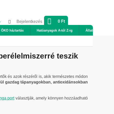
KOSÁR
0 Ft
Bejelentkezés
ÖKO háztartás
Hatóanyagok A-tól Z-ig
Állatok
Új
erélelmiszerré teszik
tők és azok részéről is, akik természetes módon
kívül gazdag tápanyagokban, antioxidánsokban
nga port
választják, amely könnyen hozzáadható