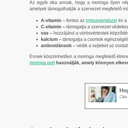
Az egyik oka annak, hogy a moringa ilyen nép
amelyek támogathatják a szervezet megfelelő m
A-vitamin –
fontos az
immunrendszer
és a 
C-vitamin –
támogatja a szervezet védeke
vas –
hozzájárul a vörösvértestek képződ
kalcium –
támogatja a csontok egészségét
antioxidánsok –
védik a sejteket az oxidat
Ennek köszönhetően a moringa megfelelő étrend-
moringa port
használják, amely könnyen elkeve