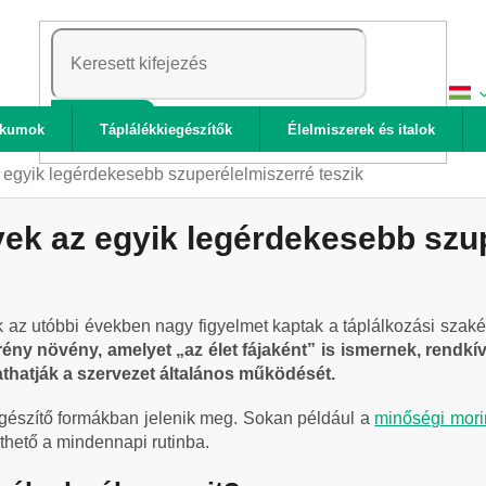
KERESÉS
ikumok
Táplálékkiegészítők
Élelmiszerek és italok
 egyik legérdekesebb szuperélelmiszerré teszik
ek az egyik legérdekesebb szup
 az utóbbi években nagy figyelmet kaptak a táplálkozási szakér
ény növény, amelyet „az élet fájaként” is ismernek, rend
hatják a szervezet általános működését.
gészítő formákban jelenik meg. Sokan például a
minőségi mori
thető a mindennapi rutinba.