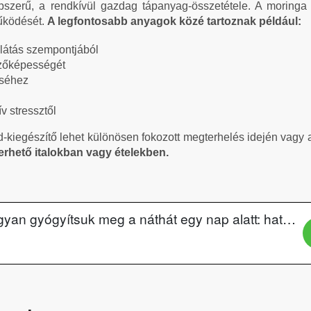
szerű, a rendkívül gazdag tápanyag-összetétele. A moringa 
űködését.
A legfontosabb anyagok közé tartoznak például:
látás szempontjából
zőképességét
éséhez
ív stressztől
kiegészítő lehet különösen fokozott megterhelés idején vagy
rhető italokban vagy ételekben.