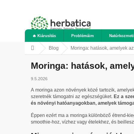
Ugrás
a
fő
tartalomhoz
🔥 Kiárusítás
Problémáim
Natúrkozmet
Blog
Moringa: hatások, amelyek az
Kezdőlap
Moringa: hatások, amely
9.5.2026
A moringa azon növények közé tartozik, amelyek
szeretnék támogatni az egészségüket.
Ez a szer
és növényi hatóanyagokban, amelyek támogat
Éppen ezért ma a moringa különböző étrend-kie
smoothie-hoz, vízhez vagy ételekhez, és beillesz