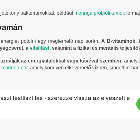
jótékony baktériumokkal, például
moringa
probiotikumok
formáj
lyamán
t energiát pótolni egy megterhelő nap során.
A B-vitaminok,
yagcserét, a
vitalitást
, valamint a fizikai és mentális teljesí
asználják az energiaitalokkal vagy kávéval szemben
, amelye
a
moringa por
, amely könnyen elkeverhető vízben, smoothie-ban