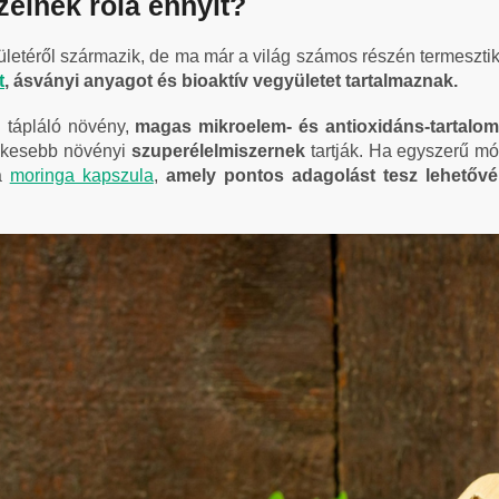
zélnek róla ennyit?
erületéről származik, de ma már a világ számos részén termeszti
t
, ásványi anyagot és bioaktív vegyületet tartalmaznak.
l tápláló növény,
magas mikroelem- és antioxidáns-tartalo
dekesebb növényi
szuperélelmiszernek
tartják. Ha egyszerű mó
 a
moringa kapszula
,
amely pontos adagolást tesz lehetővé 