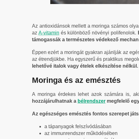
Az antioxidánsok mellett a moringa számos olya
az
A-vitamin
és különböző növényi polifenolok.
támogassák a természetes védekező mechan
Éppen ezért a moringát gyakran ajánlják az egé
az étrendjükbe. Ha egyszerű és praktikus megold
lehetővé italok vagy ételek elkészítése nélkül.
Moringa és az emésztés
A moringa érdekes lehet azok számára is, a
hozzájárulhatnak a
bélrendszer
megfelelő eg
Az egészséges emésztés fontos szerepet játs
a tápanyagok felszívódásában
az immunrendszer működésében