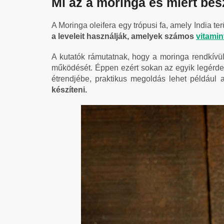
Mi az a moringa és miért bes
A Moringa oleifera egy trópusi fa, amely India t
a leveleit használják, amelyek számos
vitamin
A kutatók rámutatnak, hogy a moringa rendkívü
működését. Éppen ezért sokan az egyik legér
étrendjébe, praktikus megoldás lehet például
készíteni.