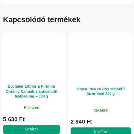
Kapcsolódó termékek
Ecolatier Lifting & Firming
Green idea cukros testradír
Organic Cannabis anticellulit
jázminnal 200 g
testpeeling – 300 g
Raktáron
Raktáron
5 630 Ft
2 840 Ft
Kosárba
Kosárba