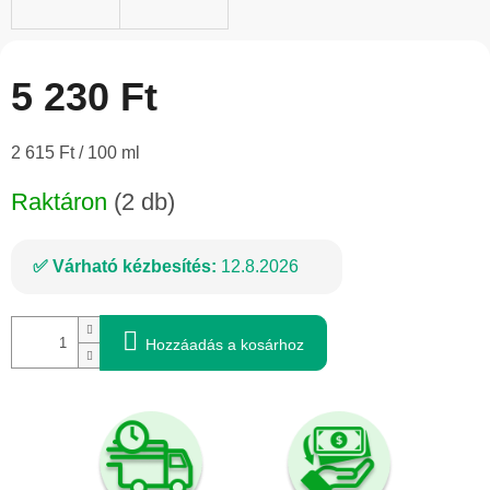
5 230 Ft
Egységár:
2 615 Ft / 100 ml
Raktáron
(2 db)
Várható kézbesítés:
12.8.2026
Hozzáadás a kosárhoz