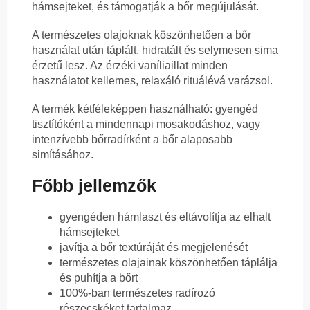
hámsejteket, és támogatják a bőr megújulását.
A természetes olajoknak köszönhetően a bőr
használat után táplált, hidratált és selymesen sima
érzetű lesz. Az érzéki vaníliaillat minden
használatot kellemes, relaxáló rituálévá varázsol.
A termék kétféleképpen használható: gyengéd
tisztítóként a mindennapi mosakodáshoz, vagy
intenzívebb bőrradírként a bőr alaposabb
simításához.
Főbb jellemzők
gyengéden hámlaszt és eltávolítja az elhalt
hámsejteket
javítja a bőr textúráját és megjelenését
természetes olajainak köszönhetően táplálja
és puhítja a bőrt
100%-ban természetes radírozó
részecskéket tartalmaz