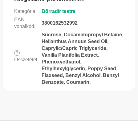
Kategória
:
Bőrradír testre
EAN
3800162532992
vonalkód
:
Sucrose, Cocamidopropyl Betaine,
Helianthus Annuus Seed Oil,
Caprylic/Capric Triglyceride,
?
Vanilla Planifolia Extract,
Összetétel
:
Phenoxyethanol,
Ethylhexylglycerin, Poppy Seed,
Flaxseed, Benzyl Alcohol, Benzyl
Benzoate, Coumarin.
L
á