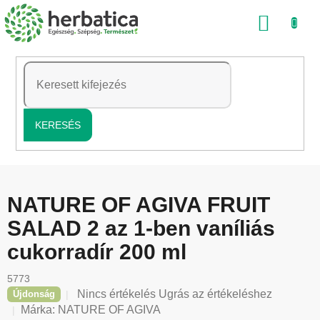
Ugrás
KOSÁ
a
fő
tartalomhoz
KERESÉS
NATURE OF AGIVA FRUIT
SALAD 2 az 1-ben vaníliás
cukorradír 200 ml
5773
A
Nincs értékelés
Ugrás az értékeléshez
Újdonság
termék
Márka:
NATURE OF AGIVA