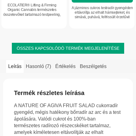
ECOLATIER® Lifting & Firming
A jázminos cukros testradír gyengéden
Organic Cannabis természetes
eltávolítja az elhalt hámsejteket, és
összetevőket tartalmazó testpeeling,
simává, puhává, felfrissült érzetűvé
amely a cellulit által érintett bőr
teszi a bőrt. Jázminkivonatot
ápolására készült. Támogatja a bőr
(Jasminum officinale) tartalmaz,...
simább,...
ÖSSZES KAPCSOLÓDÓ TERMÉK MEGJELENÍTÉSE
Leírás
Hasonló (7)
Értékelés
Beszélgetés
Termék részletes leírása
A NATURE OF AGIVA FRUIT SALAD cukorradír
gyengéd, mégis hatékony bőrradír az arc és a test
ápolására. Valódi cukrot és 100%-ban
természetes radírozó részecskéket tartalmaz,
amelyek kíméletesen eltávolítják az elhalt