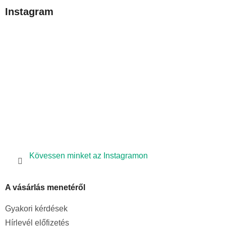
b
Instagram
l
é
c
Kövessen minket az Instagramon
A vásárlás menetéről
Gyakori kérdések
Hírlevél előfizetés