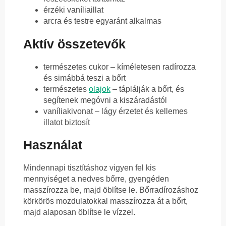
érzéki vaníliaillat
arcra és testre egyaránt alkalmas
Aktív összetevők
természetes cukor – kíméletesen radírozza
és simábbá teszi a bőrt
természetes
olajok
– táplálják a bőrt, és
segítenek megóvni a kiszáradástól
vaníliakivonat – lágy érzetet és kellemes
illatot biztosít
Használat
Mindennapi tisztításhoz vigyen fel kis
mennyiséget a nedves bőrre, gyengéden
masszírozza be, majd öblítse le. Bőrradírozáshoz
körkörös mozdulatokkal masszírozza át a bőrt,
majd alaposan öblítse le vízzel.