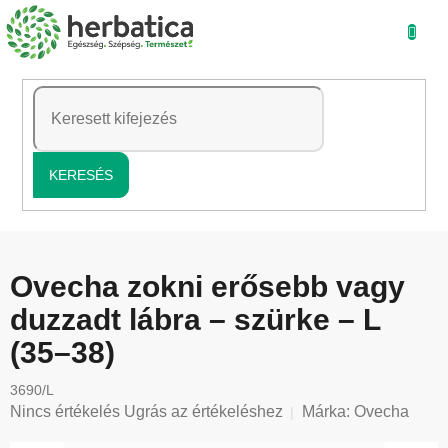
Ugrás
a
fő
tartalomhoz
KERESÉS
Ovecha zokni erősebb vagy
duzzadt lábra – szürke – L
(35–38)
3690/L
A
Nincs értékelés
Ugrás az értékeléshez
Márka:
Ovecha
termék