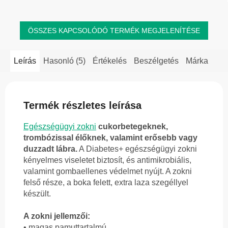
ÖSSZES KAPCSOLÓDÓ TERMÉK MEGJELENÍTÉSE
Leírás
Hasonló (5)
Értékelés
Beszélgetés
Márka
Termék részletes leírása
Egészségügyi zokni
cukorbetegeknek,
trombózissal élőknek, valamint erősebb vagy
duzzadt lábra.
A Diabetes+ egészségügyi zokni
kényelmes viseletet biztosít, és antimikrobiális,
valamint gombaellenes védelmet nyújt. A zokni
felső része, a boka felett, extra laza szegéllyel
készült.
A zokni jellemzői:
• magas pamuttartalmú