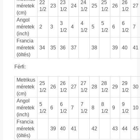
22
23
24
25
26
méretek
23
24
25
26
27
1/2
1/2
1/2
1/2
1/2
(cm)
Angol
3
4
5
6
méretek
2
3
4
5
6
7
1/2
1/2
1/2
1/2
(inch)
Francia
méretek
34
35
36
37
38
39
40
41
(öltés)
Férfi:
Metrikus
25
26
27
28
29
méretek
26
27
28
29
30
1/2
1/2
1/2
1/2
1/2
(cm)
Angol
5
6
7
8
9
méretek
6
7
8
9
10
1/2
1/2
1/2
1/2
1/2
(inch)
Francia
méretek
39
40
41
42
43
44
45
(öltés)