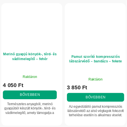
Merinó gyapjú könyök-, térd- és
Pamut szorító kompressziós
vádlimelegítő – fehér
lábszárvédő – bandázs – fekete
A
A
Raktáron
termék
Raktáron
termék
4 050 Ft
átlagos
3 850 Ft
átlagos
értékelése
értékelése
BŐVEBBEN
5-
BŐVEBBEN
5-
ből
Természetes anyagból, merinó
ből
Az egyedülálló pamut kompressziós
5,0
gyapjúból készült könyök-, térd- és
5,0
lábszárvédő az alsó végtagok fokozott
vádlimelegítő, amely támogatja a
csillag.
terhelése esetén is alkalmas viselet.
csillag.
hőszabályozást.