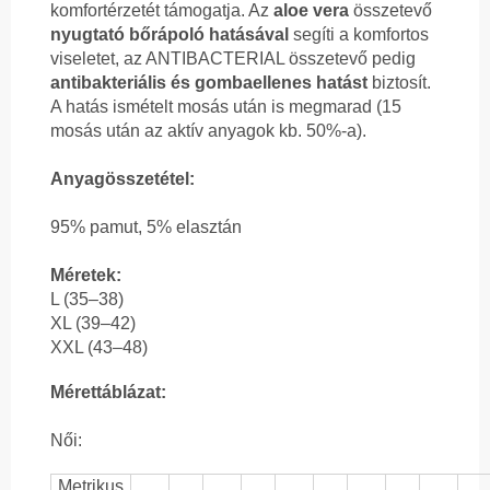
komfortérzetét támogatja. Az
aloe vera
összetevő
nyugtató bőrápoló hatásával
segíti a komfortos
viseletet, az ANTIBACTERIAL összetevő pedig
antibakteriális és gombaellenes hatást
biztosít.
A hatás ismételt mosás után is megmarad (15
mosás után az aktív anyagok kb. 50%-a).
Anyagösszetétel:
95% pamut, 5% elasztán
Méretek:
L (35–38)
XL (39–42)
XXL (43–48)
Mérettáblázat:
Női:
Metrikus