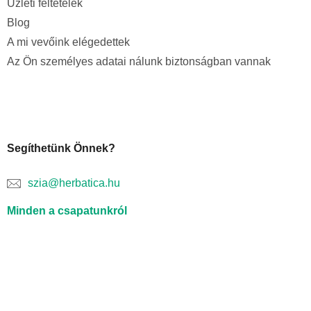
Üzleti feltételek
Blog
A mi vevőink elégedettek
Az Ön személyes adatai nálunk biztonságban vannak
Segíthetünk Önnek?
szia@herbatica.hu
Minden a csapatunkról