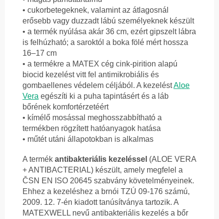
• cukorbetegeknek, valamint az átlagosnál
erősebb vagy duzzadt lábú személyeknek készült
• a termék nyúlása akár 36 cm, ezért gipszelt lábra
is felhúzható; a saroktól a boka fölé mért hossza
16–17 cm
• a termékre a MATEX cég cink-pirition alapú
biocid kezelést vitt fel antimikrobiális és
gombaellenes védelem céljából. A kezelést
Aloe
Vera
egészíti ki a puha tapintásért és a láb
bőrének komfortérzetéért
• kímélő mosással meghosszabbítható a
termékben rögzített hatóanyagok hatása
• műtét utáni állapotokban is alkalmas
A termék
antibakteriális kezeléssel
(ALOE VERA
+ ANTIBACTERIAL) készült, amely megfelel a
ČSN EN ISO 20645 szabvány követelményeinek.
Ehhez a kezeléshez a brnói TZÚ 09-176 számú,
2009. 12. 7-én kiadott tanúsítványa tartozik. A
MATEXWELL nevű antibakteriális kezelés a bőr