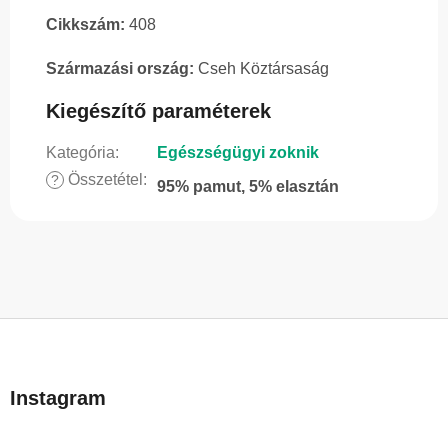
Cikkszám:
408
Származási ország:
Cseh Köztársaság
Kiegészítő paraméterek
Kategória
:
Egészségügyi zoknik
Összetétel
:
?
95% pamut, 5% elasztán
L
á
b
Instagram
l
é