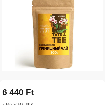
5-
ből
0,0
csillag.
6 440 Ft
Egységár:
2 146,67 Ft / 100 g