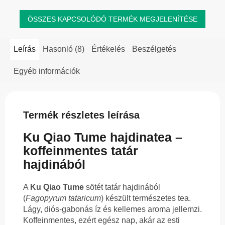
ÖSSZES KAPCSOLÓDÓ TERMÉK MEGJELENÍTÉSE
Leírás
Hasonló (8)
Értékelés
Beszélgetés
Egyéb információk
Termék részletes leírása
Ku Qiao Tume hajdinatea –
koffeinmentes tatár
hajdinából
A
Ku Qiao Tume
sötét tatár hajdinából
(
Fagopyrum tataricum
) készült természetes tea.
Lágy, diós-gabonás íz és kellemes aroma jellemzi.
Koffeinmentes, ezért egész nap, akár az esti