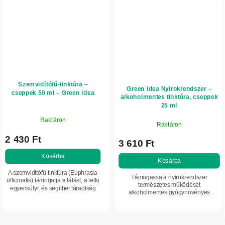
Szemvidítófű-tinktúra –
Green idea Nyirokrendszer –
cseppek 50 ml – Green idea
alkoholmentes tinktúra, cseppek
25 ml
Raktáron
Raktáron
2 430 Ft
3 610 Ft
Kosárba
Kosárba
A szemvidítófű-tinktúra (Euphrasia
Támogassa a nyirokrendszer
officinalis) támogatja a látást, a lelki
természetes működését
egyensúlyt, és segíthet fáradtság
alkoholmentes gyógynövényes
esetén. Hozzájárul az emésztés
tinktúrával. Az olyan növények
egyensúlyához és a szervezet...
gyökereiből, leveleiből és kivonataiból
álló kombináció, mint az...