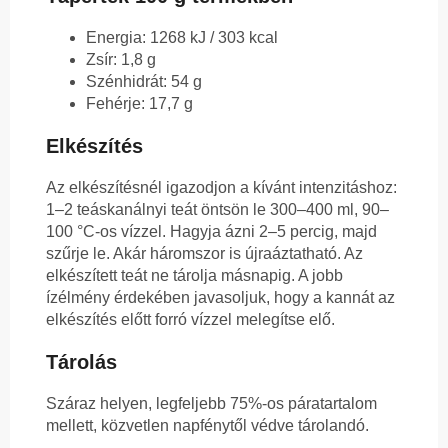
Energia: 1268 kJ / 303 kcal
Zsír: 1,8 g
Szénhidrát: 54 g
Fehérje: 17,7 g
Elkészítés
Az elkészítésnél igazodjon a kívánt intenzitáshoz:
1–2 teáskanálnyi teát öntsön le 300–400 ml, 90–
100 °C-os vízzel. Hagyja ázni 2–5 percig, majd
szűrje le. Akár háromszor is újraáztatható. Az
elkészített teát ne tárolja másnapig. A jobb
ízélmény érdekében javasoljuk, hogy a kannát az
elkészítés előtt forró vízzel melegítse elő.
Tárolás
Száraz helyen, legfeljebb 75%-os páratartalom
mellett, közvetlen napfénytől védve tárolandó.