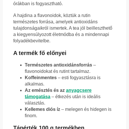
órákban is fogyasztható.
A hajdina a flavonoidok, köztük a rutin
természetes forrása, amelyek antioxidáns
tulajdonságaikról ismertek. A tea jól beilleszthető
a kiegyensúlyozott életmódba és a mindennapi
folyadékbevitelbe.
A termék fő előnyei
Természetes antioxidánsforrás
–
flavonoidokat és rutint tartalmaz.
Koffeinmentes
– esti fogyasztásra is
alkalmas.
Az emésztés és az
anyagcsere
támogatása
– étkezés után is ideális
választás.
Kellemes diós íz
– melegen és hidegen is
finom.
Tápérték 100 g termékben