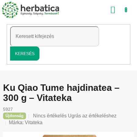
Ugrás
KOSÁ
a
fő
tartalomhoz
KERESÉS
Ku Qiao Tume hajdinatea –
300 g – Vitateka
5927
A
Nincs értékelés
Ugrás az értékeléshez
Újdonság
termék
Márka:
Vitateka
átlagos
értékelése