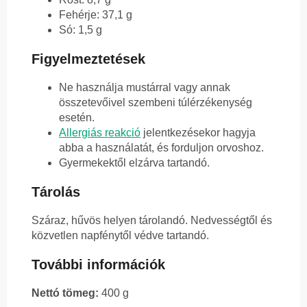
Fehérje: 37,1 g
Só: 1,5 g
Figyelmeztetések
Ne használja mustárral vagy annak
összetevőivel szembeni túlérzékenység
esetén.
Allergiás reakció
jelentkezésekor hagyja
abba a használatát, és forduljon orvoshoz.
Gyermekektől elzárva tartandó.
Tárolás
Száraz, hűvös helyen tárolandó. Nedvességtől és
közvetlen napfénytől védve tartandó.
További információk
Nettó tömeg:
400 g