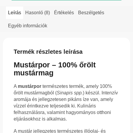
Leírás
Hasonló (8)
Értékelés
Beszélgetés
Egyéb információk
Termék részletes leírása
Mustárpor – 100% őrölt
mustármag
A
mustárpor
természetes termék, amely 100%
őrölt mustármagból (
Sinapis spp.
) készül. Intenzív
aromája és jellegzetesen pikáns íze van, amely
vízzel érintkezve teljesedik ki. Kulináris
felhasználásra, valamint hagyományos otthoni
eljárásokhoz is alkalmas.
A mustár jellegzetes természetes illóolaj- és