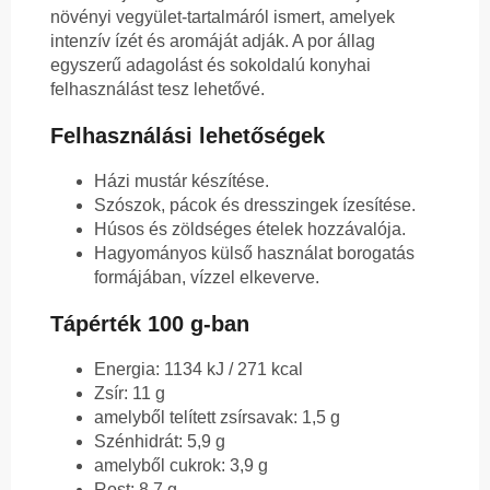
növényi vegyület-tartalmáról ismert, amelyek
intenzív ízét és aromáját adják. A por állag
egyszerű adagolást és sokoldalú konyhai
felhasználást tesz lehetővé.
Felhasználási lehetőségek
Házi mustár készítése.
Szószok, pácok és dresszingek ízesítése.
Húsos és zöldséges ételek hozzávalója.
Hagyományos külső használat borogatás
formájában, vízzel elkeverve.
Tápérték 100 g-ban
Energia: 1134 kJ / 271 kcal
Zsír: 11 g
amelyből telített zsírsavak: 1,5 g
Szénhidrát: 5,9 g
amelyből cukrok: 3,9 g
Rost: 8,7 g