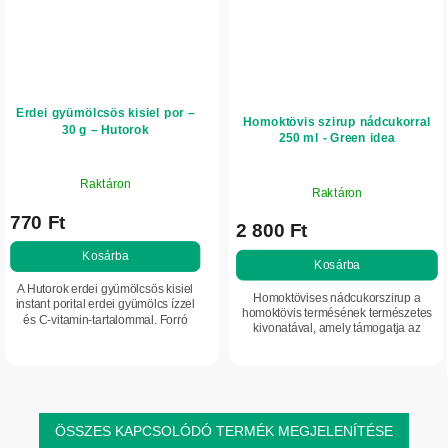
Erdei gyümölcsös kisiel por –
Homoktövis szirup nádcukorral
30 g – Hutorok
250 ml - Green idea
Raktáron
Raktáron
770 Ft
2 800 Ft
Kosárba
Kosárba
A Hutorok erdei gyümölcsös kisiel
Homoktövises nádcukorszirup a
instant porital erdei gyümölcs ízzel
homoktövis termésének természetes
és C-vitamin-tartalommal. Forró
kivonatával, amely támogatja az
vízzel elkészítve sűrű, gyümölcsös
immunrendszert, az emésztést és a
ital készül belőle, kellemes erdei...
szív- és érrendszer normál
működését....
ÖSSZES KAPCSOLÓDÓ TERMÉK MEGJELENÍTÉSE