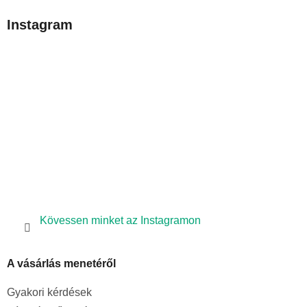
b
Instagram
l
é
c
Kövessen minket az Instagramon
A vásárlás menetéről
Gyakori kérdések