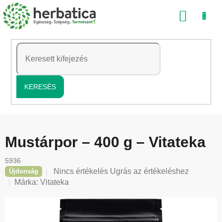
Ugrás
KOSÁ
a
fő
tartalomhoz
KERESÉS
Mustárpor – 400 g – Vitateka
5936
A
Nincs értékelés
Ugrás az értékeléshez
Újdonság
termék
Márka:
Vitateka
átlagos
értékelése
5-