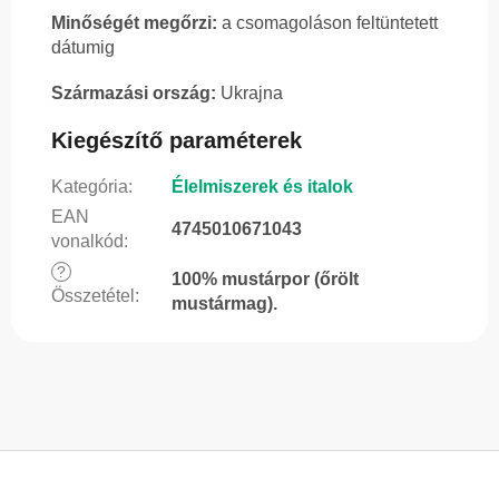
Minőségét megőrzi:
a csomagoláson feltüntetett
dátumig
Származási ország:
Ukrajna
Kiegészítő paraméterek
Kategória
:
Élelmiszerek és italok
EAN
4745010671043
vonalkód
:
?
100% mustárpor (őrölt
Összetétel
:
mustármag).
L
á