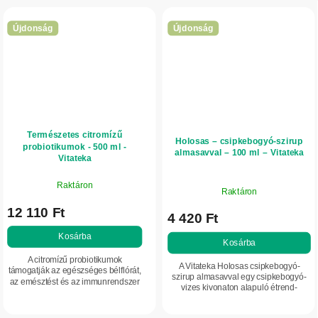
Újdonság
Újdonság
Természetes citromízű
Holosas – csipkebogyó-szirup
probiotikumok - 500 ml -
almasavval – 100 ml – Vitateka
Vitateka
Raktáron
Raktáron
12 110 Ft
4 420 Ft
Kosárba
Kosárba
A citromízű probiotikumok
A Vitateka Holosas csipkebogyó-
támogatják az egészséges bélflórát,
szirup almasavval egy csipkebogyó-
az emésztést és az immunrendszer
vizes kivonaton alapuló étrend-
megfelelő működését. 10 milliárd
kiegészítő, almasav hozzáadásával.
CFU-t, L-glutamint és C-vitamint
Kellemes, természetes ízű, és a
tartalmaznak a...