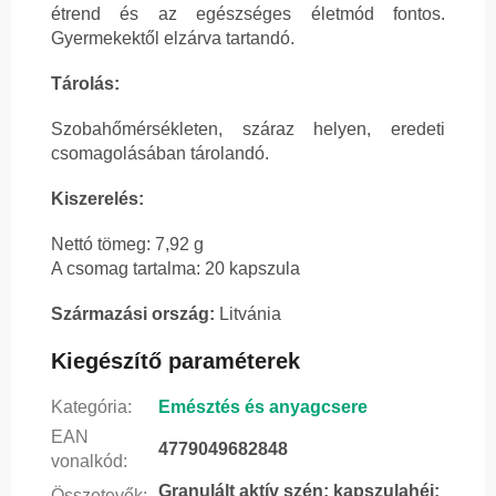
étrend és az egészséges életmód fontos.
Gyermekektől elzárva tartandó.
Tárolás:
Szobahőmérsékleten, száraz helyen, eredeti
csomagolásában tárolandó.
Kiszerelés:
Nettó tömeg: 7,92 g
A csomag tartalma: 20 kapszula
Származási ország:
Litvánia
Kiegészítő paraméterek
Kategória
:
Emésztés és anyagcsere
EAN
4779049682848
vonalkód
:
Granulált aktív szén; kapszulahéj:
Összetevők
: