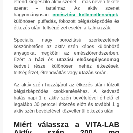
étrend-kiegészítő aktív szenet – más néven fekete
szenet – tartalmaz. Az aktív szenet
hagyományosan
emésztési
kellemetlenségek
,
különösen puffadás, fokozott bélgázképződés és
étkezés utáni teltségérzet esetén alkalmazzák.
Speciális, nagy porozitású szerkezetének
köszönhetően az aktív szén képes különböző
anyagokat megkötni az emésztőrendszerben.
Ezért a
házi
és
utazási elsősegélycsomag
kedvelt része, különösen nehéz étkezések,
teltségérzet, étrendváltás vagy
utazás
során.
Az aktív szén hozzájárul az étkezés utáni túlzott
bélgázképződés csökkentéséhez. A kedvező
hatás napi 1 g aktív szén bevételével érhető el
legalább 30 perccel étkezés előtt és további 1 g
aktív szén bevételével közvetlenül étkezés után.
Miért válassza a VITA-LAB
Aktív szén 300 mg