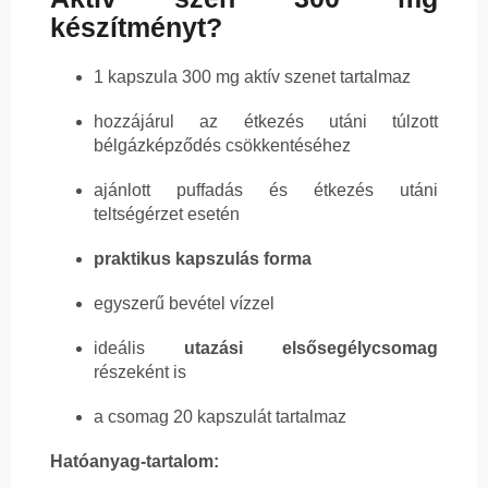
készítményt?
1 kapszula 300 mg aktív szenet tartalmaz
hozzájárul az étkezés utáni túlzott
bélgázképződés csökkentéséhez
ajánlott puffadás és étkezés utáni
teltségérzet esetén
praktikus kapszulás forma
egyszerű bevétel vízzel
ideális
utazási
elsősegélycsomag
részeként is
a csomag 20 kapszulát tartalmaz
Hatóanyag-tartalom: