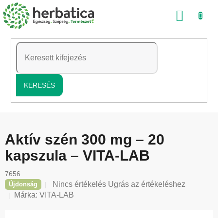
Ugrás
KOSÁ
a
fő
tartalomhoz
KERESÉS
Aktív szén 300 mg – 20
kapszula – VITA-LAB
7656
A
Nincs értékelés
Ugrás az értékeléshez
Újdonság
termék
Márka:
VITA-LAB
átlagos
értékelése