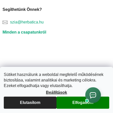
Segíthetünk Önnek?
szia@herbatica.hu
Minden a csapatunkról
Sütiket használunk a weboldal megfelelő működésének
biztosítása, valamint analitikai és marketing célokra.
Shoptet készítette
Ezeket elfogadhatja vagy elutasíthatja.
Beállítások
Copyright 2026
Herbatica.hu
. Minden jog fenntartva.
Süti
beállítások szerkesztése
Elutasítom
Elfogadom