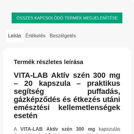
csipkebogyóban...
ÖSSZES KAPCSOLÓDÓ TERMÉK MEGJELENÍTÉSE
Leírás
Értékelés
Beszélgetés
Termék részletes leírása
VITA-LAB Aktív szén 300 mg
– 20 kapszula – praktikus
segítség puffadás,
gázképződés és étkezés utáni
emésztési kellemetlenségek
esetén
A
VITA-LAB Aktív szén 300 mg
kapszulás