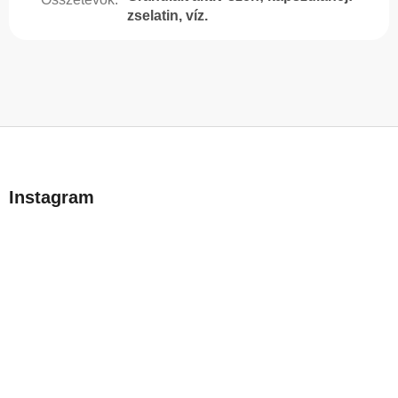
zselatin, víz.
L
á
b
Instagram
l
é
c