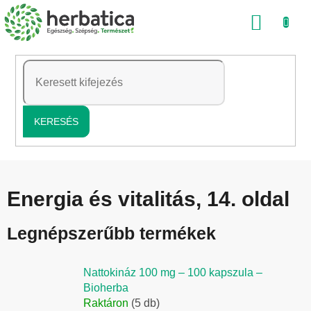
Ugrás
KOSÁ
a
fő
tartalomhoz
KERESÉS
Energia és vitalitás
, 14. oldal
Legnépszerűbb termékek
Nattokináz 100 mg – 100 kapszula –
Bioherba
Raktáron
(5 db)