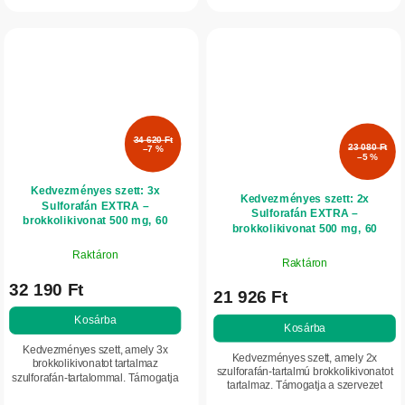
tüneteket illóolajok erejével a
vasszintjének...
Migréna...
34 620 Ft
23 080 Ft
–7 %
–5 %
Kedvezményes szett: 3x
Kedvezményes szett: 2x
Sulforafán EXTRA –
Sulforafán EXTRA –
brokkolikivonat 500 mg, 60
brokkolikivonat 500 mg, 60
kapszula – Herbatica
kapszula - Herbatica
Raktáron
Raktáron
32 190 Ft
21 926 Ft
Kosárba
Kosárba
Kedvezményes szett, amely 3x
Kedvezményes szett, amely 2x
brokkolikivonatot tartalmaz
szulforafán-tartalmú brokkolikivonatot
szulforafán-tartalommal. Támogatja
tartalmaz. Támogatja a szervezet
a szervezet természetes
természetes méregtelenítő folyamatait,