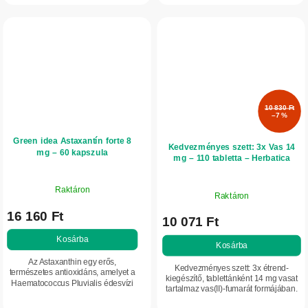
energiatermelő anyagcseréhez. A...
regenerációt...
10 830 Ft
–7 %
Green idea Astaxantín forte 8
Kedvezményes szett: 3x Vas 14
mg – 60 kapszula
mg – 110 tabletta – Herbatica
Raktáron
Raktáron
16 160 Ft
10 071 Ft
Kosárba
Kosárba
Az Astaxanthin egy erős,
Kedvezményes szett: 3x étrend-
természetes antioxidáns, amelyet a
kiegészítő, tablettánként 14 mg vasat
Haematococcus Pluvialis édesvízi
tartalmaz vas(II)-fumarát formájában.
mikroalgából nyernek. Segít
Ideális a mindennapi vitalitás és a
megvédeni a sejteket az oxidatív