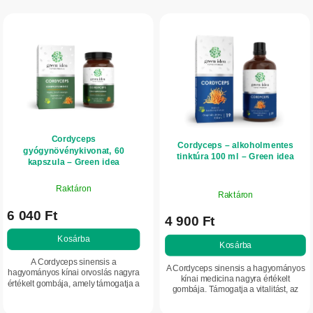
T
k
e
r
r
e
m
n
é
d
k
e
e
z
Cordyceps
k
é
Cordyceps – alkoholmentes
gyógynövénykivonat, 60
tinktúra 100 ml – Green idea
l
kapszula – Green idea
s
i
e
Raktáron
Raktáron
s
6 040 Ft
t
4 900 Ft
á
Kosárba
Kosárba
j
A Cordyceps sinensis a
A Cordyceps sinensis a hagyományos
hagyományos kínai orvoslás nagyra
a
kínai medicina nagyra értékelt
értékelt gombája, amely támogatja a
gombája. Támogatja a vitalitást, az
vitalitást, az energiaszintet és az
energiaszintet és az immunrendszer
immunrendszer normál működését.
megfelelő működését, valamint