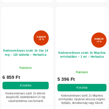
szervezet optimális vasszintjének...
stressztől, támogatja a...
7 220 Ft
5 680 Ft
–5 %
–5 %
Kedvezményes szett: 2x Vas 14
Kedvezményes szett: 2x Migréna
mg – 110 tabletta – Herbatica
orrinhalátor – 1 ml – Herbatica
Raktáron
A
Raktáron
termék
6 859 Ft
5 396 Ft
átlagos
értékelése
Kosárba
Kosárba
5-
Kedvezményes szett: 2x étrend-
ből
Kedvezményes szett: 2x Migréna
kiegészítő, tablettánként 14 mg
5,0
orrinhalátor. Gyakran kínozza migrén,
vasat tartalmaz vas-fumarát
fejfájás, álmatlanság vagy túlzott
csillag.
formájában. Ideális a mindennapi
stressz? Enyhítse a kellemetlen
vitalitás és a szervezet optimális