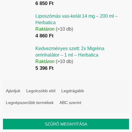
6 850 Ft
Liposzómás vas-kelát 14 mg – 200 ml –
Herbatica
Raktáron
(>10 db)
4 860 Ft
Kedvezményes szett: 2x Migréna
orrinhalátor – 1 ml – Herbatica
Raktáron
(>10 db)
5 396 Ft
T
e
Ajánljuk
Legolcsóbb elöl
Legdrágább
r
Legnépszerűbb termékek
ABC szerint
m
é
k
SZŰRŐ MEGNYITÁSA
e