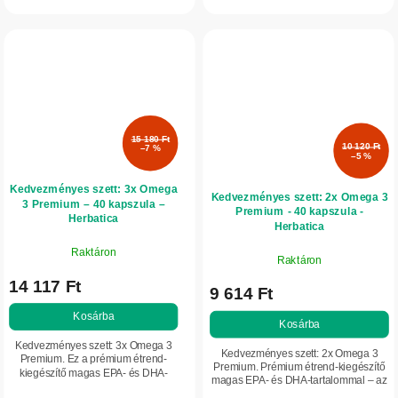
méregtelenítő folyamatait, és
és hozzájárul az antioxidáns...
aktiválja az antioxidáns...
15 180 Ft
10 120 Ft
–7 %
–5 %
Kedvezményes szett: 3x Omega
Kedvezményes szett: 2x Omega 3
3 Premium – 40 kapszula –
Premium - 40 kapszula -
Herbatica
Herbatica
Raktáron
Raktáron
14 117 Ft
9 614 Ft
Kosárba
Kosárba
Kedvezményes szett: 3x Omega 3
Kedvezményes szett: 2x Omega 3
Premium. Ez a prémium étrend-
Premium. Prémium étrend-kiegészítő
kiegészítő magas EPA- és DHA-
magas EPA- és DHA-tartalommal – az
tartalommal rendelkezik – ezek az
omega-3 zsírsavak legfontosabb