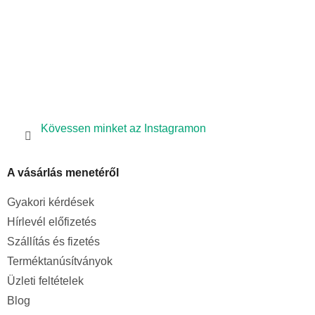
l
e
m
e
i
Kövessen minket az Instagramon
A vásárlás menetéről
Gyakori kérdések
Hírlevél előfizetés
Szállítás és fizetés
Terméktanúsítványok
Üzleti feltételek
Blog