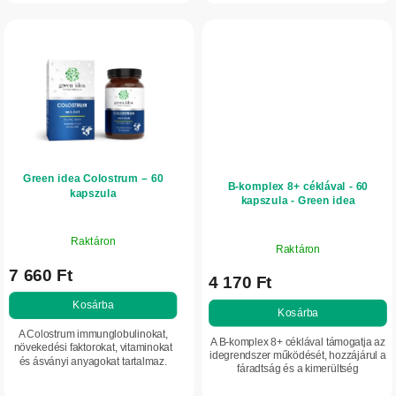
Segíthet...
segíthet...
Green idea Colostrum – 60
B-komplex 8+ céklával - 60
kapszula
kapszula - Green idea
Raktáron
Raktáron
7 660 Ft
4 170 Ft
Kosárba
Kosárba
A Colostrum immunglobulinokat,
A B-komplex 8+ céklával támogatja az
növekedési faktorokat, vitaminokat
idegrendszer működését, hozzájárul a
és ásványi anyagokat tartalmaz.
fáradtság és a kimerültség
Támogatja az immunrendszert, az
csökkentéséhez, valamint a normál
egészséges emésztést és a