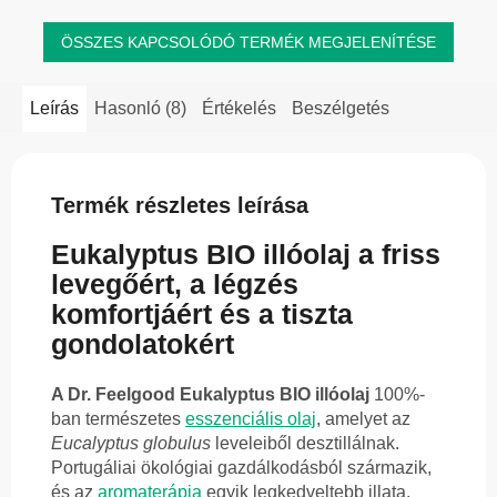
ÖSSZES KAPCSOLÓDÓ TERMÉK MEGJELENÍTÉSE
Leírás
Hasonló (8)
Értékelés
Beszélgetés
Termék részletes leírása
Eukalyptus BIO illóolaj a friss
levegőért, a légzés
komfortjáért és a tiszta
gondolatokért
A Dr. Feelgood Eukalyptus BIO illóolaj
100%-
ban természetes
esszenciális olaj
, amelyet az
Eucalyptus globulus
leveleiből desztillálnak.
Portugáliai ökológiai gazdálkodásból származik,
és az
aromaterápia
egyik legkedveltebb illata.