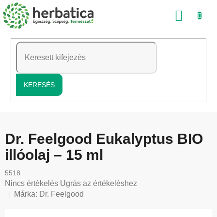
Ugrás
KOSÁ
a
fő
tartalomhoz
KERESÉS
Dr. Feelgood Eukalyptus BIO
illóolaj – 15 ml
5518
A
Nincs értékelés
Ugrás az értékeléshez
termék
Márka:
Dr. Feelgood
átlagos
értékelése