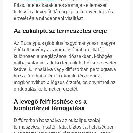
Friss, üde és karakteres aromája kellemesen
felfrissíti a levegőt, támogatja a könnyed légzés
érzetét és a mindennapi vitalitást.
Az eukaliptusz természetes ereje
Az Eucalyptus globulus hagyományosan nagyra
értékelt növény az aromaterápiában. Illatát
különösen a megfázásos időszakban, köhögés,
nátha, valamint a felső légutak terheltsége esetén
kedvelik. Inhalálva vagy diffúzorban párologtatva
hozzájárulhat a légutak komfortérzetéhez,
megkönnyítheti a légzés érzetét, és enyhítheti az
orrdugulás kellemetlen érzetét.
A levegő felfrissítése és a
komfortérzet támogatása
Diffúzorban használva az eukaliptuszolaj
természetes, frissítő illatot biztosít a helyiségben.