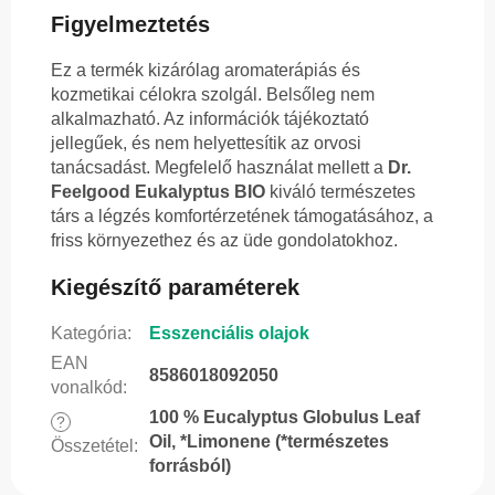
Figyelmeztetés
Ez a termék kizárólag aromaterápiás és
kozmetikai célokra szolgál. Belsőleg nem
alkalmazható. Az információk tájékoztató
jellegűek, és nem helyettesítik az orvosi
tanácsadást. Megfelelő használat mellett a
Dr.
Feelgood Eukalyptus BIO
kiváló természetes
társ a légzés komfortérzetének támogatásához, a
friss környezethez és az üde gondolatokhoz.
Kiegészítő paraméterek
Kategória
:
Esszenciális olajok
EAN
8586018092050
vonalkód
:
100 % Eucalyptus Globulus Leaf
?
Oil, *Limonene (*természetes
Összetétel
:
forrásból)