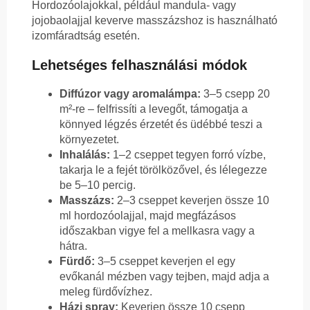
Hordozóolajokkal, például mandula- vagy
jojobaolajjal keverve masszázshoz is használható
izomfáradtság esetén.
Lehetséges felhasználási módok
Diffúzor vagy aromalámpa:
3–5 csepp 20
m²-re – felfrissíti a levegőt, támogatja a
könnyed légzés érzetét és üdébbé teszi a
környezetet.
Inhalálás:
1–2 cseppet tegyen forró vízbe,
takarja le a fejét törölközővel, és lélegezze
be 5–10 percig.
Masszázs:
2–3 cseppet keverjen össze 10
ml hordozóolajjal, majd megfázásos
időszakban vigye fel a mellkasra vagy a
hátra.
Fürdő:
3–5 cseppet keverjen el egy
evőkanál mézben vagy tejben, majd adja a
meleg fürdővízhez.
Házi spray:
Keverjen össze 10 csepp