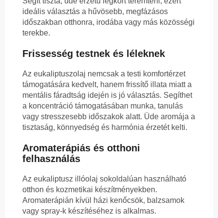
Segít tiszta, üde érzetű légkört teremteni, ezért
ideális választás a hűvösebb, megfázásos
időszakban otthonra, irodába vagy más közösségi
terekbe.
Frissesség testnek és léleknek
Az eukaliptuszolaj nemcsak a testi komfortérzet
támogatására kedvelt, hanem frissítő illata miatt a
mentális fáradtság idején is jó választás. Segíthet
a koncentráció támogatásában munka, tanulás
vagy stresszesebb időszakok alatt. Üde aromája a
tisztaság, könnyedség és harmónia érzetét kelti.
Aromaterápiás és otthoni
felhasználás
Az eukaliptusz illóolaj sokoldalúan használható
otthon és kozmetikai készítményekben.
Aromaterápián kívül házi kenőcsök, balzsamok
vagy spray-k készítéséhez is alkalmas.