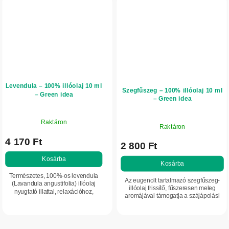
Levendula – 100% illóolaj 10 ml
Szegfűszeg – 100% illóolaj 10 ml
– Green idea
– Green idea
Raktáron
Raktáron
4 170 Ft
2 800 Ft
Kosárba
Kosárba
Természetes, 100%-os levendula
Az eugenolt tartalmazó szegfűszeg-
(Lavandula angustifolia) illóolaj
illóolaj frissítő, fűszeresen meleg
nyugtató illattal, relaxációhoz,
aromájával támogatja a szájápolási
pihentető alváshoz és lelki
rutint és segít oldani a feszültséget.
egyensúlyhoz. Segíthet
Aromalámpába, fürdőhöz vagy...
álmatlanság, stressz és...