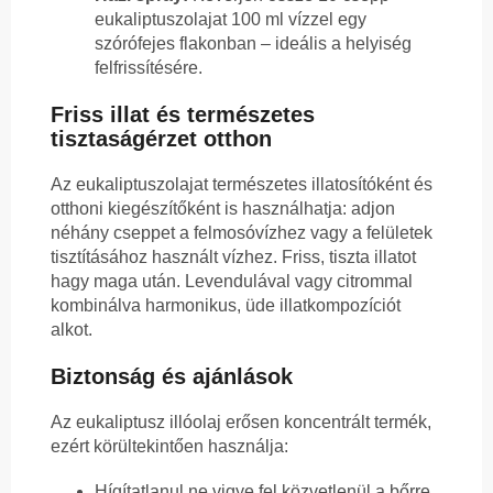
eukaliptuszolajat 100 ml vízzel egy
szórófejes flakonban – ideális a helyiség
felfrissítésére.
Friss illat és természetes
tisztaságérzet otthon
Az eukaliptuszolajat természetes illatosítóként és
otthoni kiegészítőként is használhatja: adjon
néhány cseppet a felmosóvízhez vagy a felületek
tisztításához használt vízhez. Friss, tiszta illatot
hagy maga után. Levendulával vagy citrommal
kombinálva harmonikus, üde illatkompozíciót
alkot.
Biztonság és ajánlások
Az eukaliptusz illóolaj erősen koncentrált termék,
ezért körültekintően használja:
Hígítatlanul ne vigye fel közvetlenül a bőrre.