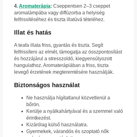
4.
Aromaterápia
:
Cseppentsen 2–3 cseppet
aromalámpába vagy diffúzorba a helyiség
felfrissítéséhez és tiszta illatúvá tételéhez.
Illat és hatás
A teafa illata friss, gyantás és tiszta. Segít
felfrissíteni az elmét, támogatja az összpontosítást
és hozzájárul a stresszoldó, kiegyensúlyozott
hangulathoz. Aromaterápiában a friss, tiszta
levegő érzetének megteremtésére használják.
Biztonságos használat
Ne használja hígítatlanul közvetlenül a
bőrön.
Kerülje a nyálkahártyával és a szemmel való
érintkezést.
Kizárólag külső használatra.
Gyermekek, várandós és szoptató nők