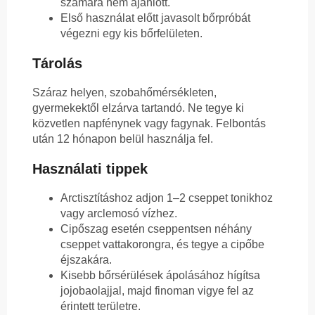
számára nem ajánlott.
Első használat előtt javasolt bőrpróbát
végezni egy kis bőrfelületen.
Tárolás
Száraz helyen, szobahőmérsékleten,
gyermekektől elzárva tartandó. Ne tegye ki
közvetlen napfénynek vagy fagynak. Felbontás
után 12 hónapon belül használja fel.
Használati tippek
Arctisztításhoz adjon 1–2 cseppet tonikhoz
vagy arclemosó vízhez.
Cipőszag esetén cseppentsen néhány
cseppet vattakorongra, és tegye a cipőbe
éjszakára.
Kisebb bőrsérülések ápolásához hígítsa
jojobaolajjal, majd finoman vigye fel az
érintett területre.