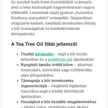
Az ausztrál teafa Kelet-Ausztráliából származik,
ahol a helyi közösségek hagyományosan nagyra
értékelték. Leveleinek olaját gyakran „Ausztrália
folyékony aranyaként” emlegették. Napjainkban
világszerte kedvelt, sokoldalú természetes illóolaj
a bőr tisztaságának és komfortérzetének
támogatására.
A Tea Tree Oil főbb jellemzői
Tisztító
bőrápolás
– segít a bőr tisztán
tartásában és a
problémás bőr
ápolásában.
Nyugtató ápolás irritált bőrre
– alkalmas
rovarcsípés, borotválás vagy szőrtelenítés
utáni bőrápoláshoz.
Támogatja a bőr természetes
regenerációját
– megfelelő hígításban
használva segít a kisebb bőrirritációk
ápolásában.
Hozzájárul a bőr tisztább megjelenéséhez
– ideális zsíros, problémás vagy aknéra