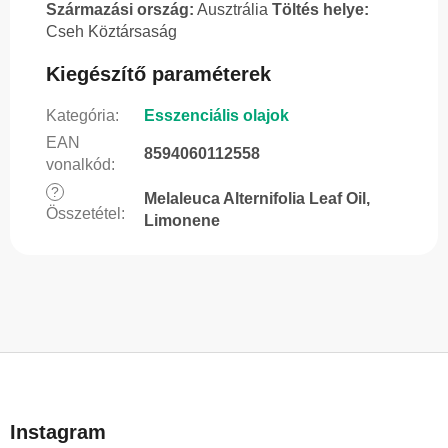
Származási ország:
Ausztrália
Töltés helye:
Cseh Köztársaság
Kiegészítő paraméterek
Kategória
:
Esszenciális olajok
EAN
8594060112558
vonalkód
:
?
Melaleuca Alternifolia Leaf Oil,
Összetétel
:
Limonene
L
á
b
Instagram
l