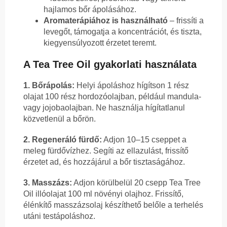
hajlamos bőr ápolásához.
Aromaterápiához is használható
– frissíti a
levegőt, támogatja a koncentrációt, és tiszta,
kiegyensúlyozott érzetet teremt.
A Tea Tree Oil gyakorlati használata
1. Bőrápolás:
Helyi ápoláshoz hígítson 1 rész
olajat 100 rész hordozóolajban, például mandula-
vagy jojobaolajban. Ne használja hígítatlanul
közvetlenül a bőrön.
2. Regeneráló fürdő:
Adjon 10–15 cseppet a
meleg fürdővízhez. Segíti az ellazulást, frissítő
érzetet ad, és hozzájárul a bőr tisztaságához.
3. Masszázs:
Adjon körülbelül 20 csepp Tea Tree
Oil illóolajat 100 ml növényi olajhoz. Frissítő,
élénkítő masszázsolaj készíthető belőle a terhelés
utáni testápoláshoz.