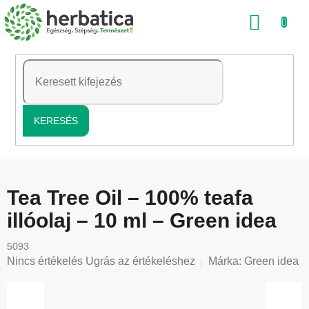
Ugrás
KOSÁ
a
fő
tartalomhoz
KERESÉS
Tea Tree Oil – 100% teafa
illóolaj – 10 ml – Green idea
5093
A
Nincs értékelés
Ugrás az értékeléshez
Márka:
Green idea
termék
átlagos
értékelése