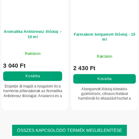
Aromatika Antistressz illóolaj –
Farmakom bergamott illóolaj - 10
10 ml
ml
Raktáron
Raktáron
3 040 Ft
2 430 Ft
Kosárba
Kosárba
Engedje át magát a nyugalom és a
A bergamott illóolaj édeskés-
harmónia pillanatainak az Aromatika
gyümölcsös, citrusos illatával
Antistressz illóolajjal. A narancs és a
harmóniát és ellazulást hozhat a
lime friss citrusos aromája segít
mindennapokba. Segít megnyugtatni
ellazítani az elmét, feltöltődni...
az elmét, támogatja a pihentető alvást,
és...
ÖSSZES KAPCSOLÓDÓ TERMÉK MEGJELENÍTÉSE