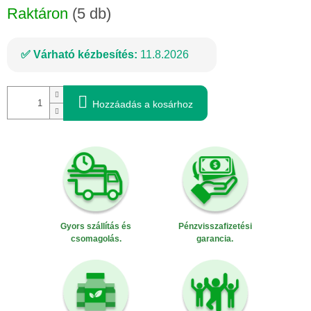
Raktáron
(5 db)
Várható kézbesítés:
11.8.2026
Hozzáadás a kosárhoz
Gyors szállítás és
Pénzvisszafizetési
csomagolás.
garancia.