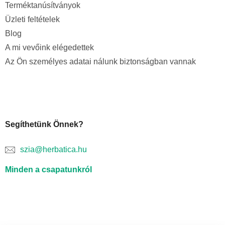
Terméktanúsítványok
Üzleti feltételek
Blog
A mi vevőink elégedettek
Az Ön személyes adatai nálunk biztonságban vannak
Segíthetünk Önnek?
szia@herbatica.hu
Minden a csapatunkról