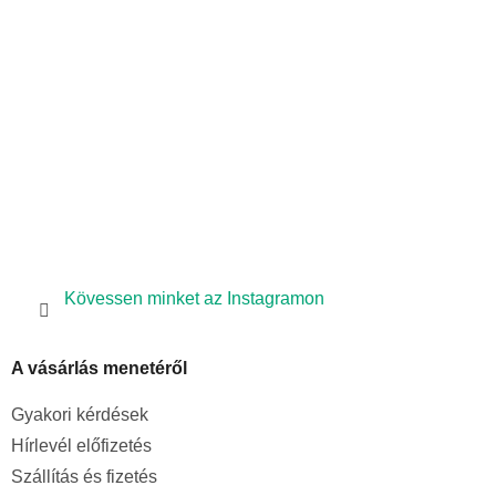
é
c
Kövessen minket az Instagramon
A vásárlás menetéről
Gyakori kérdések
Hírlevél előfizetés
Szállítás és fizetés