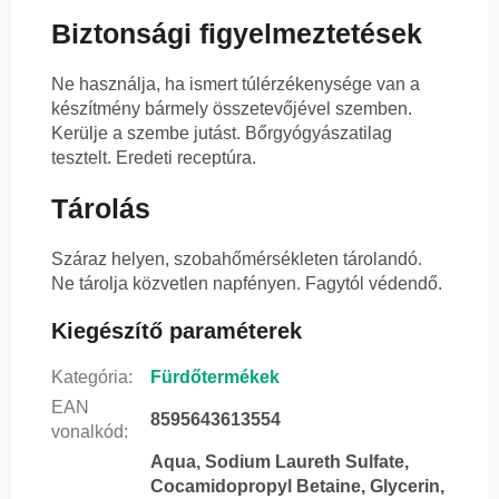
Biztonsági figyelmeztetések
Ne használja, ha ismert túlérzékenysége van a
készítmény bármely összetevőjével szemben.
Kerülje a szembe jutást. Bőrgyógyászatilag
tesztelt. Eredeti receptúra.
Tárolás
Száraz helyen, szobahőmérsékleten tárolandó.
Ne tárolja közvetlen napfényen. Fagytól védendő.
Kiegészítő paraméterek
Kategória
:
Fürdőtermékek
EAN
8595643613554
vonalkód
:
Aqua, Sodium Laureth Sulfate,
Cocamidopropyl Betaine, Glycerin,