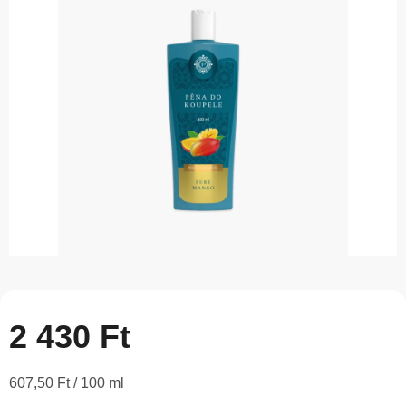
5-
ből
0,0
csillag.
2 430 Ft
Egységár:
607,50 Ft / 100 ml