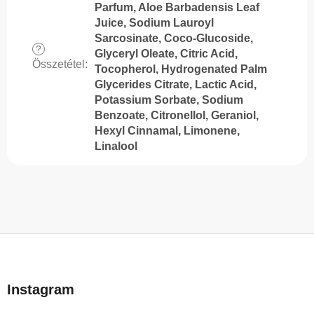
Parfum, Aloe Barbadensis Leaf
Juice, Sodium Lauroyl
Sarcosinate, Coco-Glucoside,
?
Glyceryl Oleate, Citric Acid,
Összetétel
:
Tocopherol, Hydrogenated Palm
Glycerides Citrate, Lactic Acid,
Potassium Sorbate, Sodium
Benzoate, Citronellol, Geraniol,
Hexyl Cinnamal, Limonene,
Linalool
L
á
b
Instagram
l