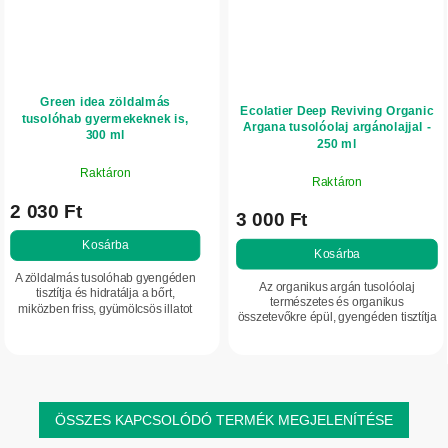
Green idea zöldalmás
Ecolatier Deep Reviving Organic
tusolóhab gyermekeknek is,
Argana tusolóolaj argánolajjal -
300 ml
250 ml
Raktáron
Raktáron
2 030 Ft
3 000 Ft
Kosárba
Kosárba
A zöldalmás tusolóhab gyengéden
Az organikus argán tusolóolaj
tisztítja és hidratálja a bőrt,
természetes és organikus
miközben friss, gyümölcsös illatot
összetevőkre épül, gyengéden tisztítja
hagy maga után. Gyermekek és
és tonizálja a bőrt. Segít ellazulni
érzékeny bőr számára is alkalmas.
stressz és fáradtság esetén. A bőrt
selymesen...
ÖSSZES KAPCSOLÓDÓ TERMÉK MEGJELENÍTÉSE