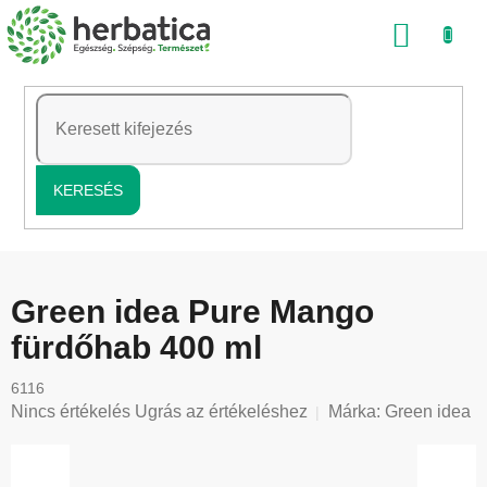
Ugrás
KOSÁ
a
fő
tartalomhoz
KERESÉS
Green idea Pure Mango
fürdőhab 400 ml
6116
A
Nincs értékelés
Ugrás az értékeléshez
Márka:
Green idea
termék
átlagos
értékelése