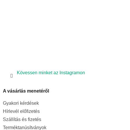
é
c
Kövessen minket az Instagramon
A vásárlás menetéről
Gyakori kérdések
Hírlevél előfizetés
Szállítás és fizetés
Terméktanúsítványok