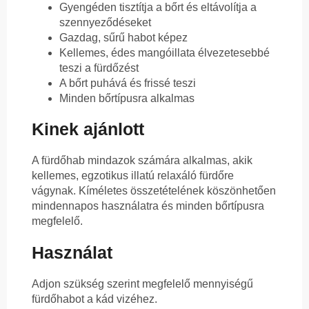
Gyengéden tisztítja a bőrt és eltávolítja a
szennyeződéseket
Gazdag, sűrű habot képez
Kellemes, édes mangóillata élvezetesebbé
teszi a fürdőzést
A bőrt puhává és frissé teszi
Minden bőrtípusra alkalmas
Kinek ajánlott
A fürdőhab mindazok számára alkalmas, akik
kellemes, egzotikus illatú relaxáló fürdőre
vágynak. Kíméletes összetételének köszönhetően
mindennapos használatra és minden bőrtípusra
megfelelő.
Használat
Adjon szükség szerint megfelelő mennyiségű
fürdőhabot a kád vizéhez.