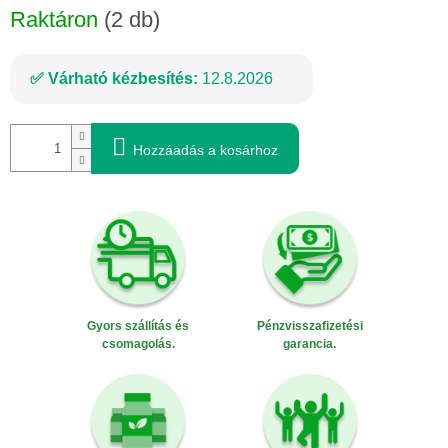
Raktáron
(2 db)
Várható kézbesítés:
12.8.2026
Hozzáadás a kosárhoz
Gyors szállítás és
Pénzvisszafizetési
csomagolás.
garancia.