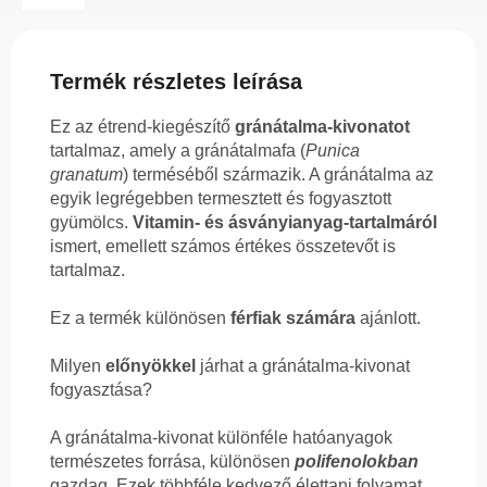
Termék részletes leírása
Ez az étrend-kiegészítő
gránátalma-kivonatot
tartalmaz, amely a gránátalmafa (
Punica
granatum
) terméséből származik. A gránátalma az
egyik legrégebben termesztett és fogyasztott
gyümölcs.
Vitamin- és ásványianyag-tartalmáról
ismert, emellett számos értékes összetevőt is
tartalmaz.
Ez a termék különösen
férfiak számára
ajánlott.
Milyen
előnyökkel
járhat a gránátalma-kivonat
fogyasztása?
A gránátalma-kivonat különféle hatóanyagok
természetes forrása, különösen
polifenolokban
gazdag. Ezek többféle kedvező élettani folyamat