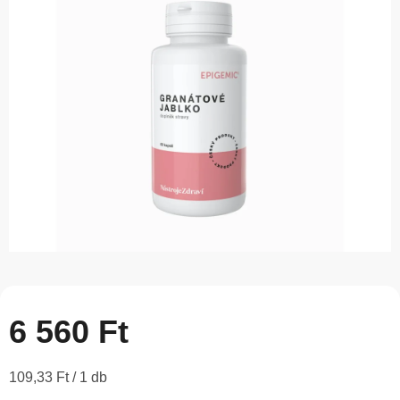
5-
ből
0,0
csillag.
6 560 Ft
Egységár:
109,33 Ft / 1 db