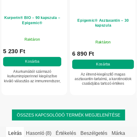
Kurperin® BIO – 90 kapszula –
Epigemic® Asztaxantin – 30
Epigemic®
kapszula
Raktáron
Raktáron
5 230 Ft
6 890 Ft
Kosárba
Kosárba
A kurkumából származó
Az étrend-kiegészítő magas
kurkuminpiperinnel kiegészítve
asztaxantin-tartalmú, a karotinoidok
kiváló választás az immunrendszer,
családjába tartozó értékes
a máj és az ízületek normál
színezőanyagot, valamint béta-
működésének támogatására. A
karotint, luteint és E-vitamint tartalmaz.
kurkumin és a piperin...
ÖSSZES KAPCSOLÓDÓ TERMÉK MEGJELENÍTÉSE
Leírás
Hasonló (8)
Értékelés
Beszélgetés
Márka