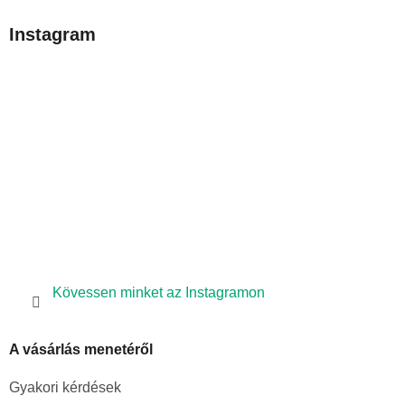
b
Instagram
l
é
c
Kövessen minket az Instagramon
A vásárlás menetéről
Gyakori kérdések