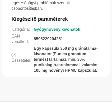
egészségügyi problémák szerinti
csoportosításban.
Kiegészítő paraméterek
Kategória
:
Gyógynövény kivonatok
EAN
8595229204251
vonalkód
:
Egy kapszula 350 mg gránátalma-
kivonatot (Punica granatum
?
termés) tartalmaz, min. 30%
Összetétel
:
punikalagin-tartalommal, valamint
105 mg növényi HPMC kapszulát.
L
á