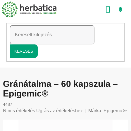
Ugrás
KOSÁ
a
fő
tartalomhoz
KERESÉS
Gránátalma – 60 kapszula –
Epigemic®
4487
A
Nincs értékelés
Ugrás az értékeléshez
Márka:
Epigemic®
termék
átlagos
értékelése