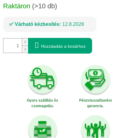
Raktáron
(>10 db)
Várható kézbesítés:
12.8.2026
Hozzáadás a kosárhoz
Gyors szállítás és
Pénzvisszafizetési
csomagolás.
garancia.