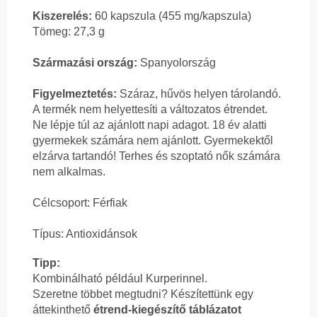
Kiszerelés:
60 kapszula (455 mg/kapszula)
Tömeg: 27,3 g
Származási ország:
Spanyolország
Figyelmeztetés:
Száraz, hűvös helyen tárolandó.
A termék nem helyettesíti a változatos étrendet.
Ne lépje túl az ajánlott napi adagot. 18 év alatti
gyermekek számára nem ajánlott. Gyermekektől
elzárva tartandó! Terhes és szoptató nők számára
nem alkalmas.
Célcsoport: Férfiak
Típus: Antioxidánsok
Tipp:
Kombinálható például Kurperinnel.
Szeretne többet megtudni? Készítettünk egy
áttekinthető
étrend-kiegészítő táblázatot