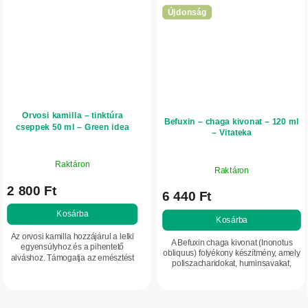
Újdonság
Orvosi kamilla – tinktúra
Befuxin – chaga kivonat – 120 ml
cseppek 50 ml – Green idea
– Vitateka
Raktáron
Raktáron
2 800 Ft
6 440 Ft
Kosárba
Kosárba
Az orvosi kamilla hozzájárul a lelki
A Befuxin chaga kivonat (Inonotus
egyensúlyhoz és a pihentető
obliquus) folyékony készítmény, amely
alváshoz. Támogatja az emésztést
poliszacharidokat, huminsavakat,
és az immunrendszer természetes
szerves savakat és nyomelemeket,
működését, valamint megfázás
többek között mangánt és kobaltot...
idején segíthet a...