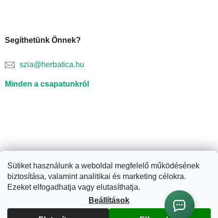
Segíthetünk Önnek?
szia@herbatica.hu
Minden a csapatunkról
Sütiket használunk a weboldal megfelelő működésének
biztosítása, valamint analitikai és marketing célokra.
Shoptet készítette
Ezeket elfogadhatja vagy elutasíthatja.
Beállítások
Copyright 2026
Herbatica.hu
. Minden jog fenntartva.
Süti