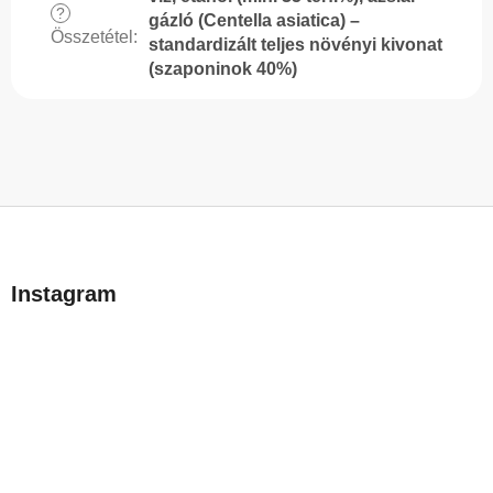
?
gázló (Centella asiatica) –
Összetétel
:
standardizált teljes növényi kivonat
(szaponinok 40%)
L
á
b
Instagram
l
é
c