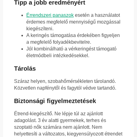
Tipp a jobb eredményért
Érrendszeri panaszok
esetén a használatot
érdemes megfelelő mennyiségű mozgással
kiegészíteni.
A keringés támogatása érdekében figyeljen
a megfelelő folyadékbevitelre.
Jól kombinálható a vérkeringést támogató
életmódbeli intézkedésekkel.
Tárolás
Száraz helyen, szobahőmérsékleten tárolandó.
Közvetlen napfénytől és fagytól védve tartandó.
Biztonsági figyelmeztetések
Étrend-kiegészítő. Ne lépje túl az ajánlott
adagolást. 3 év alatti gyermekek, terhes és
szoptató nők számára nem ajánlott. Nem
helyettesíti a változatos, kiegyensúlyozott étrendet