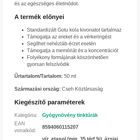
és az egészséges életmódot.
A termék előnyei
Standardizált Gotu kola kivonatot tartalmaz
Támogatja az ereket és a vérkeringést
Segíthet nehézláb-érzet esetén
Támogatja a memóriát és a koncentrációt
Folyékony formájának köszönhetően
gyorsan felszívódik
Űrtartalom/Tartalom:
50 ml
Származási ország:
Cseh Köztársaság
Kiegészítő paraméterek
Kategória
:
Gyógynövény tinktúrák
EAN
8594060115207
vonalkód
:
víz, etanol (min. 35 térf.%), ázsiai