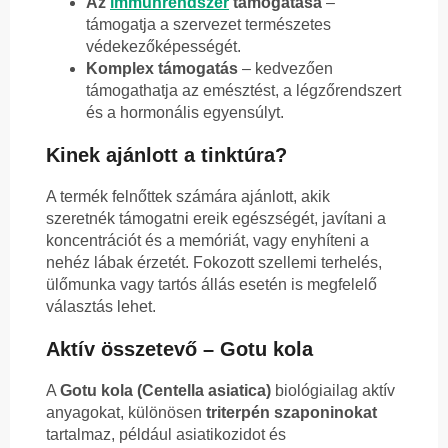
Az
immunrendszer
támogatása
–
támogatja a szervezet természetes
védekezőképességét.
Komplex támogatás
– kedvezően
támogathatja az emésztést, a légzőrendszert
és a hormonális egyensúlyt.
Kinek ajánlott a tinktúra?
A termék felnőttek számára ajánlott, akik
szeretnék támogatni ereik egészségét, javítani a
koncentrációt és a memóriát, vagy enyhíteni a
nehéz lábak érzetét. Fokozott szellemi terhelés,
ülőmunka vagy tartós állás esetén is megfelelő
választás lehet.
Aktív összetevő – Gotu kola
A
Gotu kola (Centella asiatica)
biológiailag aktív
anyagokat, különösen
triterpén szaponinokat
tartalmaz, például asiatikozidot és