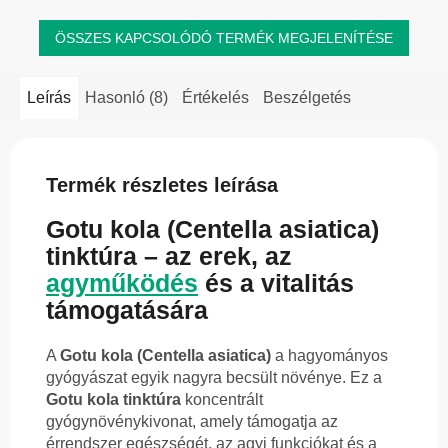
ÖSSZES KAPCSOLÓDÓ TERMÉK MEGJELENÍTÉSE
Leírás
Hasonló (8)
Értékelés
Beszélgetés
Termék részletes leírása
Gotu kola (Centella asiatica)
tinktúra – az erek, az
agyműködés
és a vitalitás
támogatására
A
Gotu kola (Centella asiatica)
a hagyományos
gyógyászat egyik nagyra becsült növénye. Ez a
Gotu kola tinktúra
koncentrált
gyógynövénykivonat, amely támogatja az
érrendszer egészségét, az agyi funkciókat és a