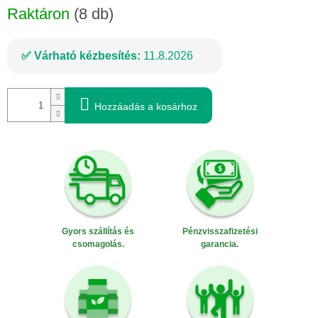
Raktáron
(8 db)
Várható kézbesítés:
11.8.2026
Hozzáadás a kosárhoz
Gyors szállítás és
Pénzvisszafizetési
csomagolás.
garancia.