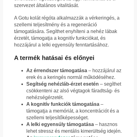
szervezet általános vitalitását.
A Gotu kolát régóta alkalmazzák a vérkeringés, a
szellemi teljesítmény és a regeneráció
támogatására. Segíthet enyhíteni a nehéz lábak
érzetét, támogatja a kognitív funkciókat, és
hozzájárul a lelki egyensúly fenntartásához.
A termék hatásai és előnyei
Az érrendszer támogatása
– hozzájárul az
erek és a keringés normál működéséhez.
Segítség nehézláb-érzet esetén
– segíthet
csökkenteni az alsó végtagok fáradtság- és
nehézségérzetét.
A kognitív funkciók támogatása
–
támogatja a memóriát, a koncentrációt és a
szellemi teljesítőképességet.
A lelki egyensúly támogatása
– hasznos
lehet stressz és mentális kimerültség idején.