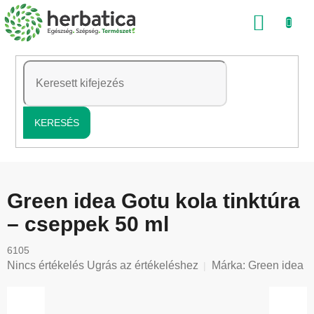
Ugrás
KOSÁ
a
fő
tartalomhoz
KERESÉS
Green idea Gotu kola tinktúra
– cseppek 50 ml
6105
A
Nincs értékelés
Ugrás az értékeléshez
Márka:
Green idea
termék
átlagos
értékelése