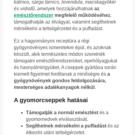
kálmos, sárga tárnics, levendula, macskagyökér
és vidrafű
, amelyek hozzájárulhatnak
az
emésztőrendszer
megfelelő működéséhez
,
támogathatják az étvágyat, valamint segíthetnek
mérsékelni a teltségérzetet és a puffadást.
Ez a hagyományos receptúra a régi
gyógynövényes ismeretekre épül, és azoknak
készült, akik természetes módon szeretnék
támogatni emésztőrendszerüket, epehólyagjukat
és hasnyálmirigyüket. A cseppek gyártása során
kiemelt figyelmet fordítanak a minőségre és
a
gyógynövények gondos feldolgozására,
mesterséges adalékanyagok nélkül
.
A gyomorcseppek hatásai
Támogatják a normál emésztést
és a
gyomornedvek elválasztását.
Segíthetnek mérsékelni a puffadást
és az
étkezés utáni teltségérzetet.