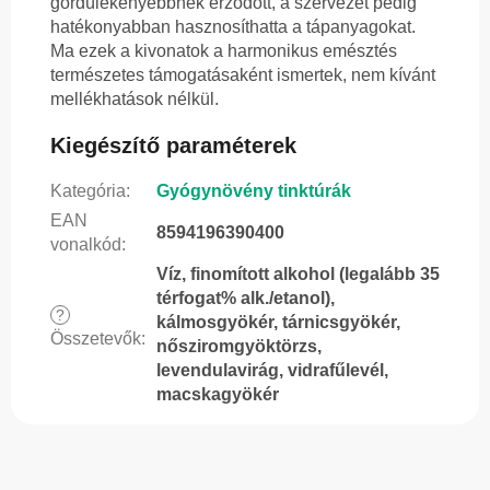
gördülékenyebbnek érződött, a szervezet pedig
hatékonyabban hasznosíthatta a tápanyagokat.
Ma ezek a kivonatok a harmonikus emésztés
természetes támogatásaként ismertek, nem kívánt
mellékhatások nélkül.
Kiegészítő paraméterek
Kategória
:
Gyógynövény tinktúrák
EAN
8594196390400
vonalkód
:
Víz, finomított alkohol (legalább 35
térfogat% alk./etanol),
?
kálmosgyökér, tárnicsgyökér,
Összetevők
:
nősziromgyöktörzs,
levendulavirág, vidrafűlevél,
macskagyökér