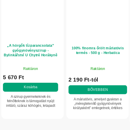
„A hörgők tízparancsolata”
100% finomra őrölt máriatövis
gyógynövényszirup -
termés - 500 g - Herbatica
Bylinkářství U Chytré Horákyně
- 250 ml
A
Raktáron
Raktáron
termék
5 670 Ft
átlagos
2 190 Ft-tól
értékelése
Kosárba
5-
BŐVEBBEN
ből
A szirup gyermekeknek és
A máriatövis, amelyet gyakran a
5,0
felnőtteknek is támogatást nyújt
„méregtelenítő gyógynövények
irritáló, száraz köhögés, letapadt
csillag.
királyaként” emlegetnek, értékes
váladék és hörgőpanaszok esetén,
természetes segítség lehet a máj és az
emellett az emésztést is támogatja.
egész szervezet méregtelenítő
folyamatainak...