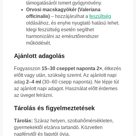
támogatásáról ismert gyógynövény.
Orvosi macskagyökér (Valeriana
officinalis)
– hozzájárulhat a
feszültség
oldásához, és enyhe nyugtató hatású lehet.
Idegi feszültség esetén segíthet
harmonizálni az emésztőrendszer
működését.
Ajánlott adagolás
Fogyasszon
15–30 cseppet naponta 2×
, étkezés
előtt vagy után, szükség szerint. Az ajánlott napi
adag
2–4 ml
(30–60 csepp naponta). Ne lépje túl
az ajánlott napi adagot. Használat előtt érdemes
az üveget felrázni.
Tárolás és figyelmeztetések
Tárolás:
Száraz helyen, szobahőmérsékleten,
gyermekektől elzárva tartandó. Közvetlen
napfénytől és fagytól óvja.