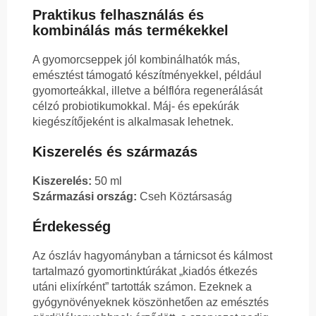
Praktikus felhasználás és
kombinálás más termékekkel
A gyomorcseppek jól kombinálhatók más,
emésztést támogató készítményekkel, például
gyomorteákkal, illetve a bélflóra regenerálását
célzó probiotikumokkal. Máj- és epekúrák
kiegészítőjeként is alkalmasak lehetnek.
Kiszerelés és származás
Kiszerelés:
50 ml
Származási ország:
Cseh Köztársaság
Érdekesség
Az ószláv hagyományban a tárnicsot és kálmost
tartalmazó gyomortinktúrákat „kiadós étkezés
utáni elixírként” tartották számon. Ezeknek a
gyógynövényeknek köszönhetően az emésztés