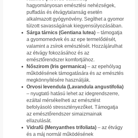
hagyományosan emésztési nehézségek,
puffadás és étvágytalanság esetén
alkalmazott gyógynövény. Segíthet a gyomor
túlzott savasságának kiegyensúlyozásában.
Sárga tárnics (Gentiana lutea)
– támogatja
a gyomornedvek és az epe termelődését,
valamint a zsírok emésztését. Hozzájárulhat
az étvágy fokozásához és az
emésztőrendszer komfortjához.
Nőszirom (Iris germanica)
– az epehólyag
működésének támogatására és az emésztés
megkönnyítésére használják.
Orvosi levendula (Lavandula angustifolia)
– nyugtató hatású lehet az idegrendszerre,
ezáltal mérsékelheti az emésztést
befolyásoló stressztényezőket. Támogatja
az emésztőrendszer simaizmainak
ellazulását.
Vidrafű (Menyanthes trifoliata)
– az étvágy
és a máj normál működésének