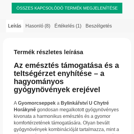
ÖSSZES KAPCSOLÓDÓ TERMÉK MEGJELENÍTÉSE
Leírás
Hasonló (8)
Értékelés (1)
Beszélgetés
Termék részletes leírása
Az emésztés támogatása és a
teltségérzet enyhítése – a
hagyományos
gyógynövények erejével
A
Gyomorcseppek
a
Bylinkářství U Chytré
Horákyně
gondosan megalkotott gyógynövényes
kivonata a harmonikus emésztés és a gyomor
komfortérzetének támogatására. Olyan bevált
gyógynövények kombinációját tartalmazza, mint a