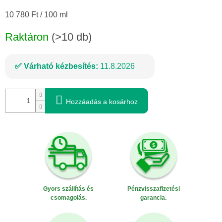
Egységár:
10 780 Ft / 100 ml
Raktáron
(>10 db)
Várható kézbesítés:
11.8.2026
Hozzáadás a kosárhoz
Gyors szállítás és
Pénzvisszafizetési
csomagolás.
garancia.