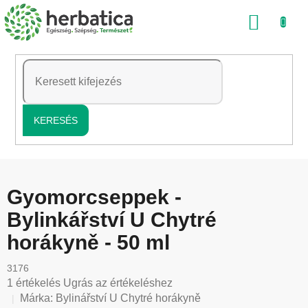
Ugrás
KOSÁ
a
fő
tartalomhoz
KERESÉS
Gyomorcseppek -
Bylinkářství U Chytré
horákyně - 50 ml
3176
A
1 értékelés
Ugrás az értékeléshez
termék
Márka:
Bylinářství U Chytré horákyně