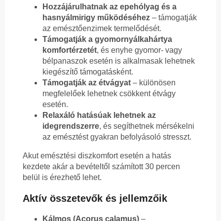
Hozzájárulhatnak az epehólyag és a
hasnyálmirigy működéséhez
– támogatják
az emésztőenzimek termelődését.
Támogatják a gyomornyálkahártya
komfortérzetét
, és enyhe gyomor- vagy
bélpanaszok esetén is alkalmasak lehetnek
kiegészítő támogatásként.
Támogatják az étvágyat
– különösen
megfelelőek lehetnek csökkent étvágy
esetén.
Relaxáló hatásúak lehetnek az
idegrendszerre
, és segíthetnek mérsékelni
az emésztést gyakran befolyásoló stresszt.
Akut emésztési diszkomfort esetén a hatás
kezdete akár a bevételtől számított 30 percen
belül is érezhető lehet.
Aktív összetevők és jellemzőik
Kálmos (Acorus calamus)
–