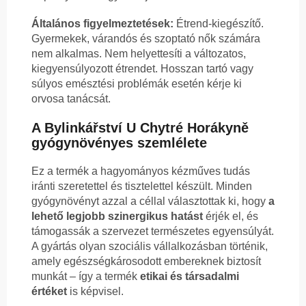
Általános figyelmeztetések:
Étrend-kiegészítő.
Gyermekek, várandós és szoptató nők számára
nem alkalmas. Nem helyettesíti a változatos,
kiegyensúlyozott étrendet. Hosszan tartó vagy
súlyos emésztési problémák esetén kérje ki
orvosa tanácsát.
A Bylinkářství U Chytré Horákyně
gyógynövényes szemlélete
Ez a termék a hagyományos kézműves tudás
iránti szeretettel és tisztelettel készült. Minden
gyógynövényt azzal a céllal választottak ki, hogy
a
lehető legjobb szinergikus hatást
érjék el, és
támogassák a szervezet természetes egyensúlyát.
A gyártás olyan szociális vállalkozásban történik,
amely egészségkárosodott embereknek biztosít
munkát – így a termék
etikai és társadalmi
értéket
is képvisel.