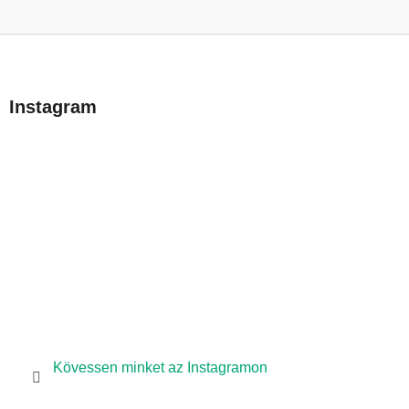
L
á
b
Instagram
l
é
c
Kövessen minket az Instagramon