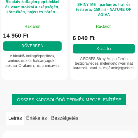
Bioaktív kollagén peptidekkel
SHINY ME - parfümös haj- és
és vitaminokkal a szépségért,
testspray 150 ml - NATURE OF
körmökért, hajért és bőrért –
AGIVA
300 g – Herbatica – eper
A
Raktáron
Raktáron
termék
14 950 Ft
átlagos
6 040 Ft
értékelése
BŐVEBBEN
5-
Kosárba
ből
A bioaktív kollagénpeptidek,
A ROSES Shiny Me parfümös
5,0
aminosavak és hatóanyagok –
testspray édes, melengető nyári illat
például C-vitamin, hialuronsav és
csillag.
karamell-, vanília- és jázminjegyekkel,
cink – egyedülálló kombinációja
pisztáciával, mandulával és
hozzájárul a haj, a körmök és a bőr
szantálfával kiegészítve. Könnyű
szépségének...
BODY MIST...
ÖSSZES KAPCSOLÓDÓ TERMÉK MEGJELENÍTÉSE
Leírás
Értékelés
Beszélgetés