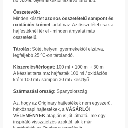
bő vízzel. Gyermekektől elzárva tartandó.
Összetevők:
Minden készlet
azonos összetételű sampont és
oxidációs krémet
tartalmaz. Az összetétel csak a
hajfestéknél tér el - minden árnyalat más
összetételű.
Tárolás:
Sötét helyen, gyermekektől elzárva,
legfeljebb 25 ºC-on tárolandó.
Kiszerelés/térfogat:
100 ml + 100 ml + 30 ml
A készlet tartalma: hajfesték 100 ml / oxidációs
krém 100 ml / sampon 30 ml / kesztyű
Származási ország:
Spanyolország
Az, hogy az Originary hajfestékek nem egyszerű,
hétköznapi hajfestékek, a
VÁSÁRLÓI
VÉLEMÉNYEK
alapján is jól látható. Íme egy
inspiráló visszajelzés azoktól, akik már