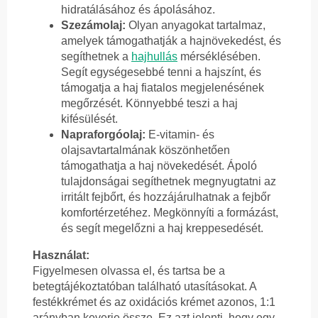
hidratálásához és ápolásához.
Szezámolaj:
Olyan anyagokat tartalmaz,
amelyek támogathatják a hajnövekedést, és
segíthetnek a
hajhullás
mérséklésében.
Segít egységesebbé tenni a hajszínt, és
támogatja a haj fiatalos megjelenésének
megőrzését. Könnyebbé teszi a haj
kifésülését.
Napraforgóolaj:
E-vitamin- és
olajsavtartalmának köszönhetően
támogathatja a haj növekedését. Ápoló
tulajdonságai segíthetnek megnyugtatni az
irritált fejbőrt, és hozzájárulhatnak a fejbőr
komfortérzetéhez. Megkönnyíti a formázást,
és segít megelőzni a haj kreppesedését.
Használat:
Figyelmesen olvassa el, és tartsa be a
betegtájékoztatóban található utasításokat. A
festékkrémet és az oxidációs krémet azonos, 1:1
arányban keverje össze. Ez azt jelenti, hogy egy