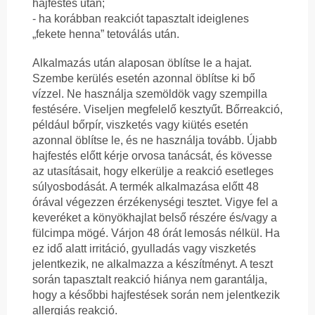
hajfestés után;
- ha korábban reakciót tapasztalt ideiglenes
„fekete henna” tetoválás után.
Alkalmazás után alaposan öblítse le a hajat.
Szembe kerülés esetén azonnal öblítse ki bő
vízzel. Ne használja szemöldök vagy szempilla
festésére. Viseljen megfelelő kesztyűt. Bőrreakció,
például bőrpír, viszketés vagy kiütés esetén
azonnal öblítse le, és ne használja tovább. Újabb
hajfestés előtt kérje orvosa tanácsát, és kövesse
az utasításait, hogy elkerülje a reakció esetleges
súlyosbodását. A termék alkalmazása előtt 48
órával végezzen érzékenységi tesztet. Vigye fel a
keveréket a könyökhajlat belső részére és/vagy a
fülcimpa mögé. Várjon 48 órát lemosás nélkül. Ha
ez idő alatt irritáció, gyulladás vagy viszketés
jelentkezik, ne alkalmazza a készítményt. A teszt
során tapasztalt reakció hiánya nem garantálja,
hogy a későbbi hajfestések során nem jelentkezik
allergiás reakció.