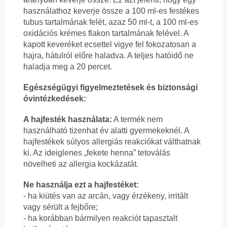
használathoz keverje össze a 100 ml-es festékes
tubus tartalmának felét, azaz 50 ml-t, a 100 ml-es
oxidációs krémes flakon tartalmának felével. A
kapott keveréket ecsettel vigye fel fokozatosan a
hajra, hátulról előre haladva. A teljes hatóidő ne
haladja meg a 20 percet.
Egészségügyi figyelmeztetések és biztonsági
óvintézkedések:
A hajfesték használata:
A termék nem
használható tizenhat év alatti gyermekeknél. A
hajfestékek súlyos allergiás reakciókat válthatnak
ki. Az ideiglenes „fekete henna” tetoválás
növelheti az allergia kockázatát.
Ne használja ezt a hajfestéket:
- ha kiütés van az arcán, vagy érzékeny, irritált
vagy sérült a fejbőre;
- ha korábban bármilyen reakciót tapasztalt