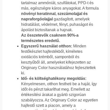
tartalmaz ammóniát, szulfátokat, PPD-t és
más, egészségre káros anyagokat. A formula
növényi keratinnal, szezámolajjal és
napraforgóolajjal
gazdagított, amelyek
hidratálást, védelmet, fényt, puhaságot és
ápolást biztosítanak a hajnak.
Az összetevők csaknem 90%-a
természetes eredetű.
Egyszerű használat otthon:
Minden
festőkészlet hajfestékből, kíméletes
oxidációs krémből, samponból és
kesztyűből áll, amelyeket kifejezetten az
Originary Color használatához fejlesztettek
ki.
Idő- és költséghatékony megoldás:
Kényelmesen, otthon festheti be a haját, így
időt és pénzt takaríthat meg. Emellett az
értékesítési árakat a gyártó szigorúan
szabályozza. Az Originary Color az egyetlen
hajfestő szett a piacon, amely a