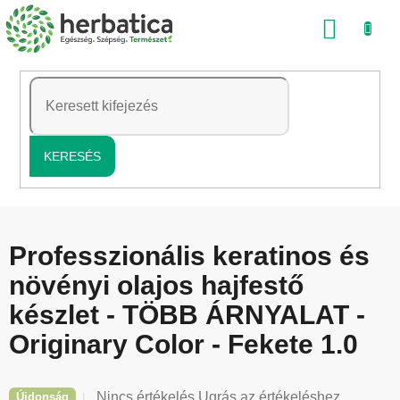
Ugrás
KOSÁ
a
fő
tartalomhoz
KERESÉS
Professzionális keratinos és
növényi olajos hajfestő
készlet - TÖBB ÁRNYALAT -
Originary Color - Fekete 1.0
A
Nincs értékelés
Ugrás az értékeléshez
Újdonság