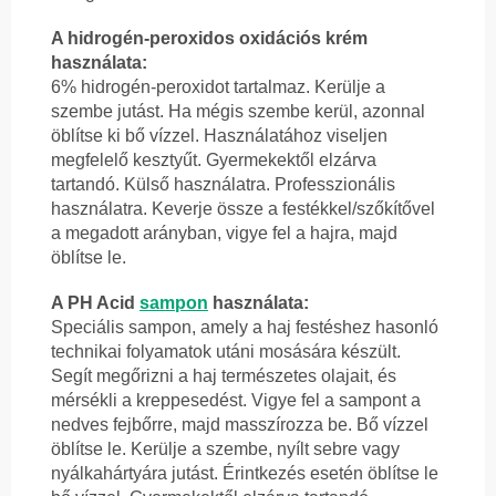
A hidrogén-peroxidos oxidációs krém
használata:
6% hidrogén-peroxidot tartalmaz. Kerülje a
szembe jutást. Ha mégis szembe kerül, azonnal
öblítse ki bő vízzel. Használatához viseljen
megfelelő kesztyűt. Gyermekektől elzárva
tartandó. Külső használatra. Professzionális
használatra. Keverje össze a festékkel/szőkítővel
a megadott arányban, vigye fel a hajra, majd
öblítse le.
A PH Acid
sampon
használata:
Speciális sampon, amely a haj festéshez hasonló
technikai folyamatok utáni mosására készült.
Segít megőrizni a haj természetes olajait, és
mérsékli a kreppesedést. Vigye fel a sampont a
nedves fejbőrre, majd masszírozza be. Bő vízzel
öblítse le. Kerülje a szembe, nyílt sebre vagy
nyálkahártyára jutást. Érintkezés esetén öblítse le