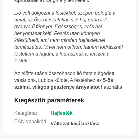
kipróbálták az Originary termékeit:
„Jó volt dolgozni a festékkel, szépen befogta a
hajat, az ősz hajszálakat is. A haj puha lett,
gyönyörű fénnyel. Egészséges, erős haj
benyomását kelti. Festés után könnyen
kifésülhető, ami nem minden hajfestéknél
természetes. Mivel nem otthon, hanem fodrásznál
festettem a hajam, a fodrásznak is tetszett a
festék.”
Az előtte-utána összehasonlító fotót elégedett
vásárlónk, Ľubica küldte. A festéshez az
5-ös
számú, világos gesztenye árnyalatot
használta.
Kiegészítő paraméterek
Kategória
:
Hajfesték
EAN vonalkód
:
Változat kiválasztása