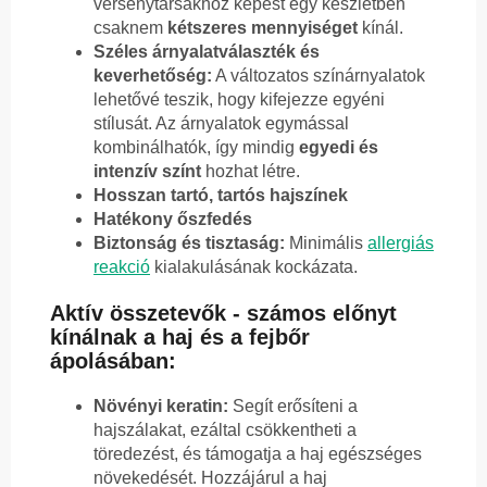
versenytársakhoz képest egy készletben
csaknem
kétszeres mennyiséget
kínál.
Széles árnyalatválaszték és
keverhetőség:
A változatos színárnyalatok
lehetővé teszik, hogy kifejezze egyéni
stílusát. Az árnyalatok egymással
kombinálhatók, így mindig
egyedi és
intenzív színt
hozhat létre.
Hosszan tartó, tartós hajszínek
Hatékony őszfedés
Biztonság és tisztaság:
Minimális
allergiás
reakció
kialakulásának kockázata.
Aktív összetevők - számos előnyt
kínálnak a haj és a fejbőr
ápolásában:
Növényi keratin:
Segít erősíteni a
hajszálakat, ezáltal csökkentheti a
töredezést, és támogatja a haj egészséges
növekedését. Hozzájárul a haj