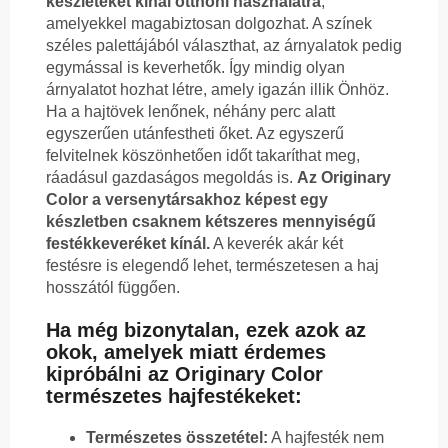
készleteket kínál otthoni használatra
,
amelyekkel magabiztosan dolgozhat. A színek
széles palettájából választhat, az árnyalatok pedig
egymással is keverhetők. Így mindig olyan
árnyalatot hozhat létre, amely igazán illik Önhöz.
Ha a hajtövek lenőnek, néhány perc alatt
egyszerűen utánfestheti őket. Az egyszerű
felvitelnek köszönhetően időt takaríthat meg,
ráadásul gazdaságos megoldás is.
Az Originary
Color a versenytársakhoz képest egy
készletben csaknem kétszeres mennyiségű
festékkeveréket kínál.
A keverék akár két
festésre is elegendő lehet, természetesen a haj
hosszától függően.
Ha még bizonytalan, ezek azok az
okok, amelyek miatt érdemes
kipróbálni az Originary Color
természetes hajfestékeket:
Természetes összetétel:
A hajfesték nem