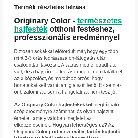
Termék részletes leírása
Originary Color -
természetes
hajfesték
otthoni festéshez,
professzionális eredménnyel
Biztosan sokakkal előfordult már, hogy egy több
mint 2-3 órás fodrászszalon-látogatás után
csalódottan távoztak. A vágás még elfogadható
volt, de a hajszín... a fodrász megint nem találta el
az elképzelést, és maradt az érzés, hogy
hónapokat kell várni, amíg a szín lenő. Ez sem az
önbizalomnak, sem a hangulatnak nem tesz jót.
Az Originary Color hajfestékekkel
megbízható,
szép eredményre számíthat, és olyan hajszínt
érhet el, amely valóban megfelel az
elképzeléseinek.
Hogyan lehetséges ez?
Az
Originary Color
professzionális, tartós hajfestő