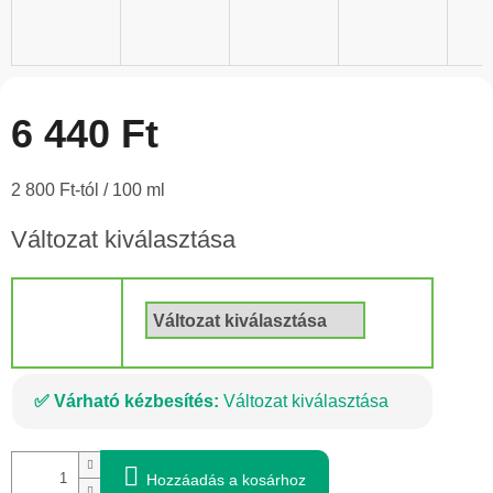
6 440 Ft
Egységár:
2 800 Ft-tól / 100 ml
Változat kiválasztása
Szín
Várható kézbesítés:
Változat kiválasztása
Hozzáadás a kosárhoz