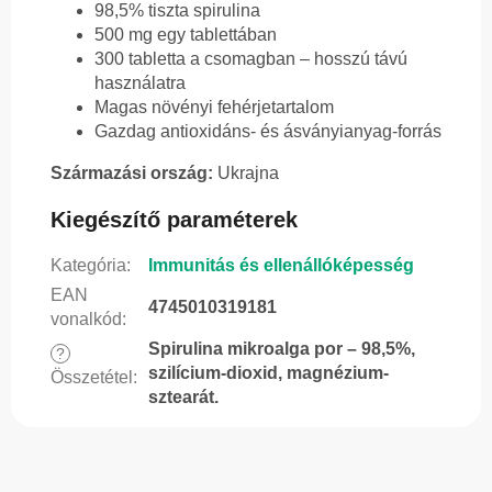
98,5% tiszta spirulina
500 mg egy tablettában
300 tabletta a csomagban – hosszú távú
használatra
Magas növényi fehérjetartalom
Gazdag antioxidáns- és ásványianyag-forrás
Származási ország:
Ukrajna
Kiegészítő paraméterek
Kategória
:
Immunitás és ellenállóképesség
EAN
4745010319181
vonalkód
:
Spirulina mikroalga por – 98,5%,
?
szilícium-dioxid, magnézium-
Összetétel
:
sztearát.