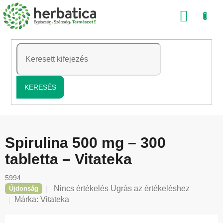
Ugrás
KOSÁ
a
fő
tartalomhoz
KERESÉS
Spirulina 500 mg – 300
tabletta – Vitateka
5994
A
Nincs értékelés
Ugrás az értékeléshez
Újdonság
termék
Márka:
Vitateka
átlagos
értékelése