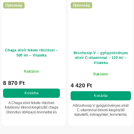
Újdonság
Újdonság
Chaga elixír fekete ribizlivel –
Bronhosip-V – gyógynövényes
500 ml – Vitateka
elixír C-vitaminnal – 120 ml –
Vitateka
Raktáron
Raktáron
8 870 Ft
4 420 Ft
Kosárba
Kosárba
A Chaga elixír fekete ribizlivel
A Bronhosip-V gyógynövényes elixír
folyékony étrend-kiegészítő chaga
C-vitaminnal étrend-kiegészítő
(Inonotus obliquus) kivonattal és
kakukkfű, édesgyökér, borsmenta,
feketeribizli-kivonattal. Támogatja a
zsálya és útifű kivonatával. Támogatja
szervezet természetes...
a szervezetet a hideg időszakban és
a...