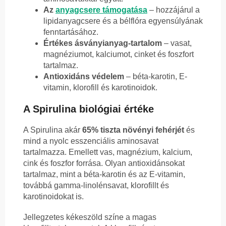
Az
anyagcsere támogatása
– hozzájárul a
lipidanyagcsere és a bélflóra egyensúlyának
fenntartásához.
Értékes ásványianyag-tartalom
– vasat,
magnéziumot, kalciumot, cinket és foszfort
tartalmaz.
Antioxidáns védelem
– béta-karotin, E-
vitamin, klorofill és karotinoidok.
A Spirulina biológiai értéke
A Spirulina akár
65% tiszta növényi fehérjét
és
mind a nyolc esszenciális aminosavat
tartalmazza. Emellett vas, magnézium, kalcium,
cink és foszfor forrása. Olyan antioxidánsokat
tartalmaz, mint a béta-karotin és az E-vitamin,
továbbá gamma-linolénsavat, klorofillt és
karotinoidokat is.
Jellegzetes kékeszöld színe a magas