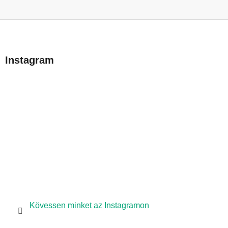
L
á
b
Instagram
l
é
c
Kövessen minket az Instagramon