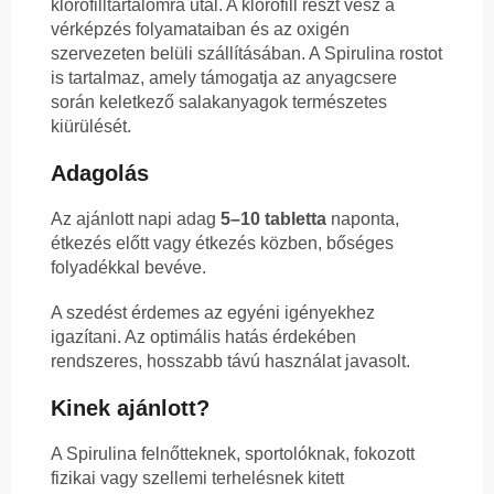
klorofilltartalomra utal. A klorofill részt vesz a
vérképzés folyamataiban és az oxigén
szervezeten belüli szállításában. A Spirulina rostot
is tartalmaz, amely támogatja az anyagcsere
során keletkező salakanyagok természetes
kiürülését.
Adagolás
Az ajánlott napi adag
5–10 tabletta
naponta,
étkezés előtt vagy étkezés közben, bőséges
folyadékkal bevéve.
A szedést érdemes az egyéni igényekhez
igazítani. Az optimális hatás érdekében
rendszeres, hosszabb távú használat javasolt.
Kinek ajánlott?
A Spirulina felnőtteknek, sportolóknak, fokozott
fizikai vagy szellemi terhelésnek kitett