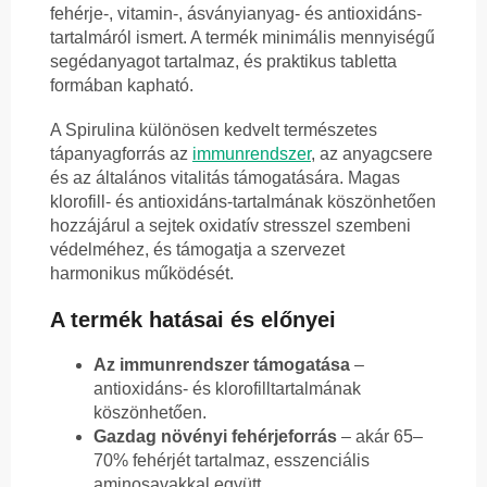
fehérje-, vitamin-, ásványianyag- és antioxidáns-
tartalmáról ismert. A termék minimális mennyiségű
segédanyagot tartalmaz, és praktikus tabletta
formában kapható.
A Spirulina különösen kedvelt természetes
tápanyagforrás az
immunrendszer
, az anyagcsere
és az általános vitalitás támogatására. Magas
klorofill- és antioxidáns-tartalmának köszönhetően
hozzájárul a sejtek oxidatív stresszel szembeni
védelméhez, és támogatja a szervezet
harmonikus működését.
A termék hatásai és előnyei
Az immunrendszer támogatása
–
antioxidáns- és klorofilltartalmának
köszönhetően.
Gazdag növényi fehérjeforrás
– akár 65–
70% fehérjét tartalmaz, esszenciális
aminosavakkal együtt.