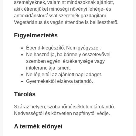
személyeknek, valamint mindazoknak ajánlott,
akik étrendjüket minőségi növényi fehérje- és
antioxidánsforrással szeretnék gazdagítani.
Vegetáriánus és vegán étrendbe is beilleszthető.
Figyelmeztetés
Étrend-kiegészítő. Nem gyógyszer.
Ne használja, ha bármely összetevővel
szemben egyéni érzékenysége vagy
intoleranciája ismert.
Ne lépje túl az ajánlott napi adagot.
Gyermekektől elzárva tartandó.
Tárolás
Száraz helyen, szobahőmérsékleten tárolandó.
Nedvességtől és közvetlen napfénytől védje.
A termék előnyei