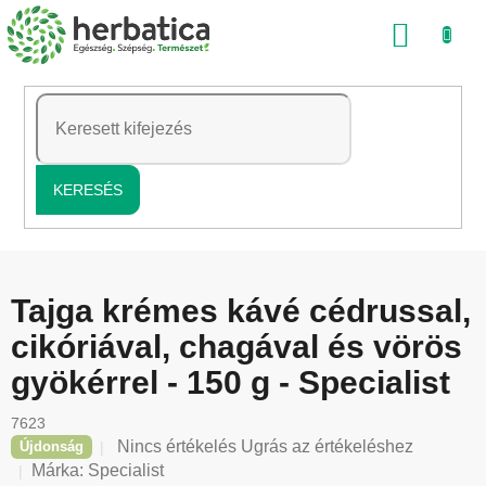
Ugrás
KOSÁ
a
fő
tartalomhoz
KERESÉS
Tajga krémes kávé cédrussal,
cikóriával, chagával és vörös
gyökérrel - 150 g - Specialist
7623
A
Nincs értékelés
Ugrás az értékeléshez
Újdonság
termék
Márka:
Specialist