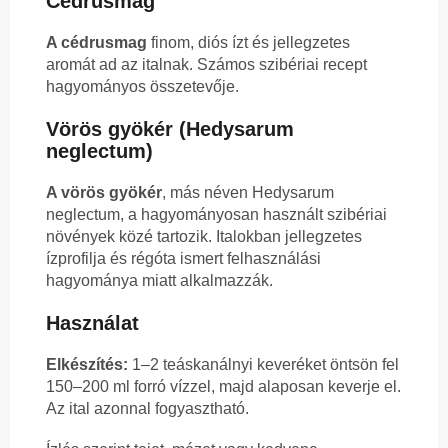
Cédrusmag
A cédrusmag
finom, diós ízt és jellegzetes
aromát ad az italnak. Számos szibériai recept
hagyományos összetevője.
Vörös gyökér (Hedysarum
neglectum)
A vörös gyökér
, más néven Hedysarum
neglectum, a hagyományosan használt szibériai
növények közé tartozik. Italokban jellegzetes
ízprofilja és régóta ismert felhasználási
hagyománya miatt alkalmazzák.
Használat
Elkészítés:
1–2 teáskanálnyi keveréket öntsön fel
150–200 ml forró vízzel, majd alaposan keverje el.
Az ital azonnal fogyasztható.