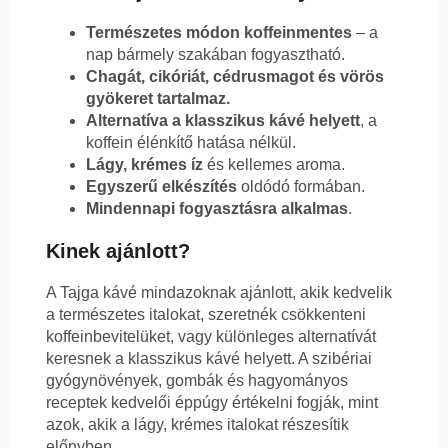
Természetes módon koffeinmentes
– a
nap bármely szakában fogyasztható.
Chagát, cikóriát, cédrusmagot és vörös
gyökeret tartalmaz.
Alternatíva a klasszikus kávé helyett
, a
koffein élénkítő hatása nélkül.
Lágy, krémes íz
és kellemes aroma.
Egyszerű elkészítés
oldódó formában.
Mindennapi fogyasztásra alkalmas
.
Kinek ajánlott?
A Tajga kávé mindazoknak ajánlott, akik kedvelik
a természetes italokat, szeretnék csökkenteni
koffeinbevitelüket, vagy különleges alternatívát
keresnek a klasszikus kávé helyett. A szibériai
gyógynövények, gombák és hagyományos
receptek kedvelői éppúgy értékelni fogják, mint
azok, akik a lágy, krémes italokat részesítik
előnyben.