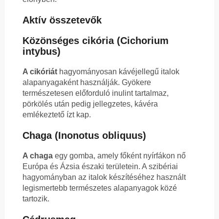
Aktív összetevők
Közönséges cikória (Cichorium
intybus)
A cikóriát
hagyományosan kávéjellegű italok
alapanyagaként használják. Gyökere
természetesen előforduló inulint tartalmaz,
pörkölés után pedig jellegzetes, kávéra
emlékeztető ízt kap.
Chaga (Inonotus obliquus)
A chaga
egy gomba, amely főként nyírfákon nő
Európa és Ázsia északi területein. A szibériai
hagyományban az italok készítéséhez használt
legismertebb természetes alapanyagok közé
tartozik.