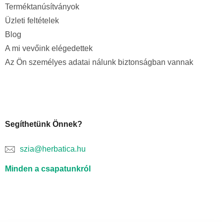
Terméktanúsítványok
Üzleti feltételek
Blog
A mi vevőink elégedettek
Az Ön személyes adatai nálunk biztonságban vannak
Segíthetünk Önnek?
szia@herbatica.hu
Minden a csapatunkról