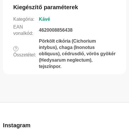
Kiegészítő paraméterek
Kategória
:
Kávé
EAN
4620008856438
vonalkód
:
Pörkölt cikória (Cichorium
intybus), chaga (Inonotus
?
obliquus), cédrusdió, vörös gyökér
Összetétel
:
(Hedysarum neglectum),
tejszínpor.
L
á
b
Instagram