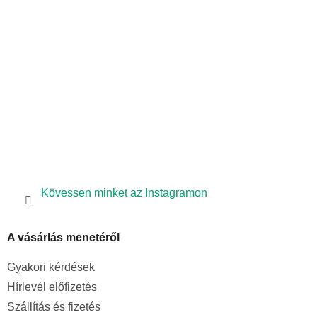
l
é
c
Kövessen minket az Instagramon
A vásárlás menetéről
Gyakori kérdések
Hírlevél előfizetés
Szállítás és fizetés