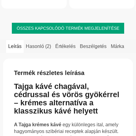
gomba kombinációja tesz
Természetes inulinforrás, lágy ízét
különlegessé. Magas rosttartalmának
erdei...
és...
ÖSSZES KAPCSOLÓDÓ TERMÉK MEGJELENÍTÉSE
Leírás
Hasonló (2)
Értékelés
Beszélgetés
Márka
Termék részletes leírása
Tajga kávé chagával,
cédrussal és vörös gyökérrel
– krémes alternatíva a
klasszikus kávé helyett
A Tajga krémes kávé
egy különleges ital, amely
hagyományos szibériai receptek alapján készült.