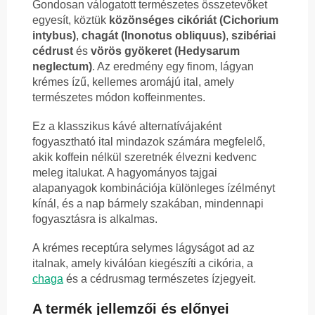
Gondosan válogatott természetes összetevőket
egyesít, köztük
közönséges cikóriát (Cichorium
intybus)
,
chagát (Inonotus obliquus)
,
szibériai
cédrust
és
vörös gyökeret (Hedysarum
neglectum)
. Az eredmény egy finom, lágyan
krémes ízű, kellemes aromájú ital, amely
természetes módon koffeinmentes.
Ez a klasszikus kávé alternatívájaként
fogyasztható ital mindazok számára megfelelő,
akik koffein nélkül szeretnék élvezni kedvenc
meleg italukat. A hagyományos tajgai
alapanyagok kombinációja különleges ízélményt
kínál, és a nap bármely szakában, mindennapi
fogyasztásra is alkalmas.
A krémes receptúra selymes lágyságot ad az
italnak, amely kiválóan kiegészíti a cikória, a
chaga
és a cédrusmag természetes ízjegyeit.
A termék jellemzői és előnyei