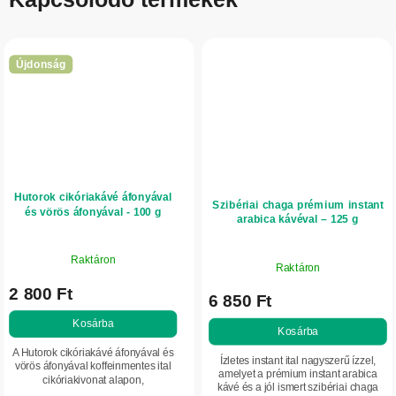
Újdonság
Hutorok cikóriakávé áfonyával
Szibériai chaga prémium instant
és vörös áfonyával - 100 g
arabica kávéval – 125 g
Raktáron
Raktáron
2 800 Ft
6 850 Ft
Kosárba
Kosárba
A Hutorok cikóriakávé áfonyával és
Ízletes instant ital nagyszerű ízzel,
vörös áfonyával koffeinmentes ital
amelyet a prémium instant arabica
cikóriakivonat alapon,
kávé és a jól ismert szibériai chaga
gyümölcskivonatokkal gazdagítva.