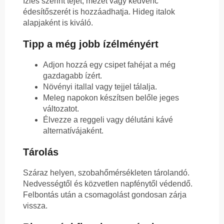
Ízlés szerint tejet, mézet vagy kedvenc
édesítőszerét is hozzáadhatja. Hideg italok
alapjaként is kiváló.
Tipp a még jobb ízélményért
Adjon hozzá egy csipet fahéjat a még
gazdagabb ízért.
Növényi itallal vagy tejjel tálalja.
Meleg napokon készítsen belőle jeges
változatot.
Élvezze a reggeli vagy délutáni kávé
alternatívájaként.
Tárolás
Száraz helyen, szobahőmérsékleten tárolandó.
Nedvességtől és közvetlen napfénytől védendő.
Felbontás után a csomagolást gondosan zárja
vissza.