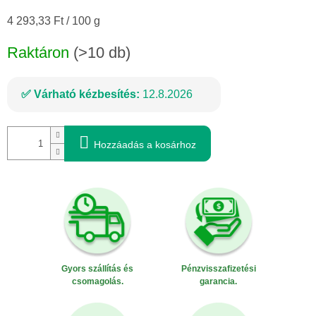
Egységár:
4 293,33 Ft / 100 g
Raktáron
(>10 db)
Várható kézbesítés:
12.8.2026
Hozzáadás a kosárhoz
Gyors szállítás és
Pénzvisszafizetési
csomagolás.
garancia.