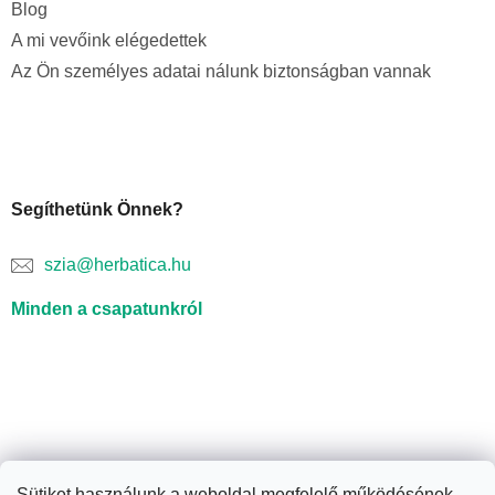
Blog
A mi vevőink elégedettek
Az Ön személyes adatai nálunk biztonságban vannak
Segíthetünk Önnek?
szia@herbatica.hu
Minden a csapatunkról
Sütiket használunk a weboldal megfelelő működésének