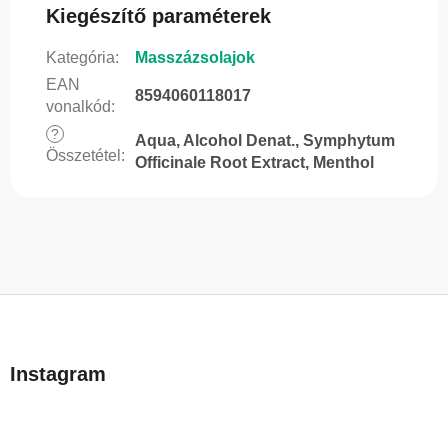
Kiegészítő paraméterek
Kategória
:
Masszázsolajok
EAN
8594060118017
vonalkód
:
?
Aqua, Alcohol Denat., Symphytum
Összetétel
:
Officinale Root Extract, Menthol
L
á
b
Instagram
l
é
c