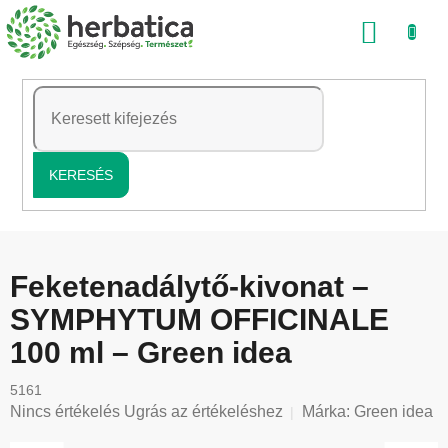
Ugrás
KOSÁ
a
fő
tartalomhoz
KERESÉS
Feketenadálytő-kivonat –
SYMPHYTUM OFFICINALE
100 ml – Green idea
5161
A
Nincs értékelés
Ugrás az értékeléshez
Márka:
Green idea
termék