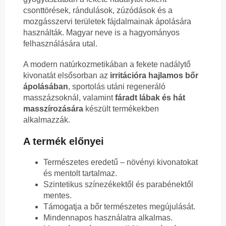
csonttörések, rándulások, zúzódások és a
mozgásszervi területek fájdalmainak ápolására
használták. Magyar neve is a hagyományos
felhasználására utal.
A modern natúrkozmetikában a fekete nadálytő
kivonatát elsősorban az
irritációra hajlamos bőr
ápolásában
, sportolás utáni regeneráló
masszázsoknál, valamint
fáradt lábak és hát
masszírozására
készült termékekben
alkalmazzák.
A termék előnyei
Természetes eredetű – növényi kivonatokat
és mentolt tartalmaz.
Szintetikus színezékektől és parabénektől
mentes.
Támogatja a bőr természetes megújulását.
Mindennapos használatra alkalmas.