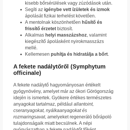
kisebb bőrsérülések vagy zúzódások után.
Segíti az
igénybe vett ízületek és izmok
ápolását fizikai terhelést követően.
A mentolnak köszönhetően
hűsítő és
frissítő érzetet
biztosít.
Alkalmas
helyi masszázshoz
, valamint
kiegészítő ápolásként nyirokmasszázs
mellé.
Kellemesen
puhítja és hidratálja a bőrt
.
A fekete nadálytőről (Symphytum
officinale)
A fekete nadálytő hagyományosan értékelt
gyógynövény, amelyet már az ókori Görögország
idején is ismertek. Gyökere értékes természetes
anyagokat tartalmaz, például
allantoint,
cseranyagokat, nyálkaanyagokat és
rozmaringsavat
, amelyeket regeneráló bőrápoló
tulajdonságaik miatt becsülnek. A népi
gyógyászatban a fekete nadálytőt főként