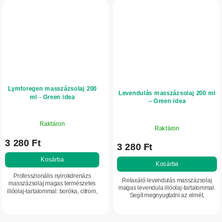
Lymforegen masszázsolaj 200
Levendulás masszázsolaj 200 ml
ml - Green idea
– Green idea
Raktáron
Raktáron
3 280 Ft
3 280 Ft
Kosárba
Kosárba
Professzionális nyirokdrenázs
Relaxáló levendulás masszázsolaj
masszázsolaj magas természetes
magas levendula illóolaj-tartalommal.
illóolaj-tartalommal: boróka, citrom,
Segít megnyugtatni az elmét,
eukaliptusz, borsmenta és
támogatja a stressz, az álmatlanság és
rozmaring. Támogatja a bőr
a feszültség idején a relaxációt....
mikrokeringését, frissítő...