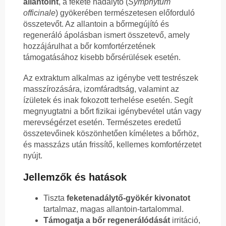
allantoint
, a fekete nadálytő (
Symphytum
officinale
) gyökerében természetesen előforduló
összetevőt. Az allantoin a bőrmegújító és
regeneráló ápolásban ismert összetevő, amely
hozzájárulhat a bőr komfortérzetének
támogatásához kisebb bőrsérülések esetén.
Az extraktum alkalmas az igénybe vett testrészek
masszírozására, izomfáradtság, valamint az
ízületek és inak fokozott terhelése esetén. Segít
megnyugtatni a bőrt fizikai igénybevétel után vagy
merevségérzet esetén. Természetes eredetű
összetevőinek köszönhetően kíméletes a bőrhöz,
és masszázs után frissítő, kellemes komfortérzetet
nyújt.
Jellemzők és hatások
Tiszta
feketenadálytő-gyökér kivonatot
tartalmaz, magas allantoin-tartalommal.
Támogatja a bőr regenerálódását
irritáció,