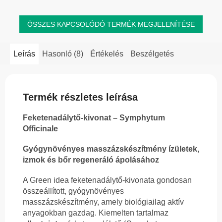
ÖSSZES KAPCSOLÓDÓ TERMÉK MEGJELENÍTÉSE
Leírás
Hasonló (8)
Értékelés
Beszélgetés
Termék részletes leírása
Feketenadálytő-kivonat – Symphytum
Officinale
Gyógynövényes masszázskészítmény ízületek,
izmok és bőr regeneráló ápolásához
A Green idea feketenadálytő-kivonata gondosan
összeállított, gyógynövényes
masszázskészítmény, amely biológiailag aktív
anyagokban gazdag. Kiemelten tartalmaz