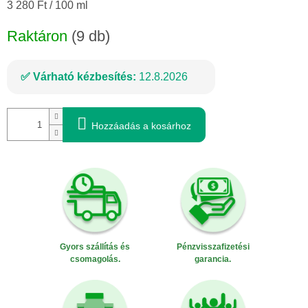
Egységár:
3 280 Ft / 100 ml
Raktáron
(9 db)
Várható kézbesítés:
12.8.2026
Hozzáadás a kosárhoz
Gyors szállítás és
Pénzvisszafizetési
csomagolás.
garancia.