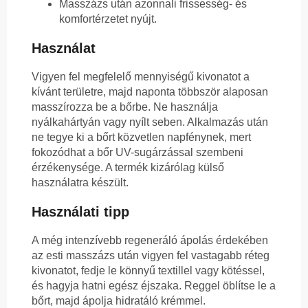
Masszázs után azonnali frissesség- és
komfortérzetet nyújt.
Használat
Vigyen fel megfelelő mennyiségű kivonatot a
kívánt területre, majd naponta többször alaposan
masszírozza be a bőrbe. Ne használja
nyálkahártyán vagy nyílt seben. Alkalmazás után
ne tegye ki a bőrt közvetlen napfénynek, mert
fokozódhat a bőr UV-sugárzással szembeni
érzékenysége. A termék kizárólag külső
használatra készült.
Használati tipp
A még intenzívebb regeneráló ápolás érdekében
az esti masszázs után vigyen fel vastagabb réteg
kivonatot, fedje le könnyű textillel vagy kötéssel,
és hagyja hatni egész éjszaka. Reggel öblítse le a
bőrt, majd ápolja hidratáló krémmel.