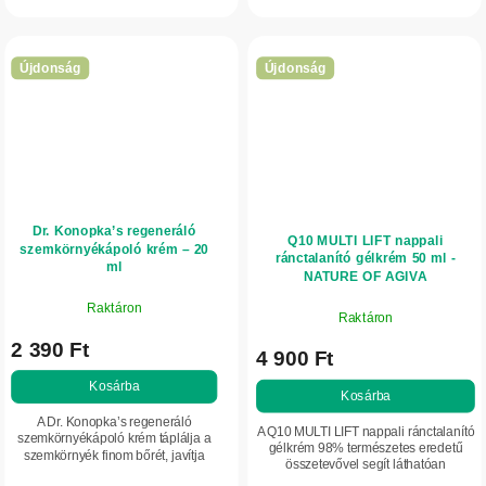
hatást és hosszan tartó ápolást nyújt
sejtek oxidatív stresszel szembeni
az öregedés...
védelméhez.
Újdonság
Újdonság
Dr. Konopka’s regeneráló
Q10 MULTI LIFT nappali
szemkörnyékápoló krém – 20
ránctalanító gélkrém 50 ml -
ml
NATURE OF AGIVA
Raktáron
Raktáron
2 390 Ft
4 900 Ft
Kosárba
Kosárba
A Dr. Konopka’s regeneráló
A Q10 MULTI LIFT nappali ránctalanító
szemkörnyékápoló krém táplálja a
gélkrém 98% természetes eredetű
szemkörnyék finom bőrét, javítja
összetevővel segít láthatóan
rugalmasságát, és segít mérsékelni
csökkenteni a ráncok megjelenését,