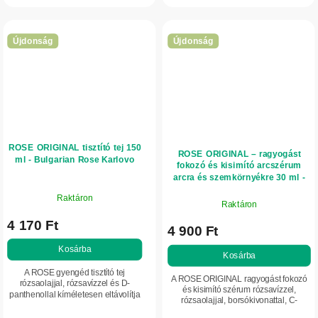
támogatást nyújt az arcbőrnek. Segít
feszesebb megjelenését. Mélyen...
támogatni...
Újdonság
Újdonság
ROSE ORIGINAL tisztító tej 150
ROSE ORIGINAL – ragyogást
ml - Bulgarian Rose Karlovo
fokozó és kisimító arcszérum
arcra és szemkörnyékre 30 ml -
Bulgarian Rose Karlovo
Raktáron
Raktáron
4 170 Ft
4 900 Ft
Kosárba
Kosárba
A ROSE gyengéd tisztító tej
A ROSE ORIGINAL ragyogást fokozó
rózsaolajjal, rózsavízzel és D-
és kisimító szérum rózsavízzel,
panthenollal kíméletesen eltávolítja
rózsaolajjal, borsókivonattal, C-
a sminket és a szennyeződéseket,
vitaminnal és argánolajjal segít
miközben tonizálja, hidratálja és