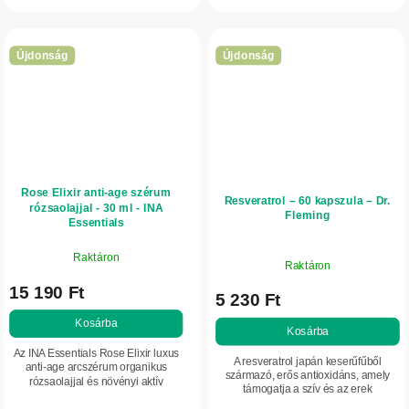
egységesebbé tenni a bőrtónust,
nyugtatja az...
ragyogóbbá...
Újdonság
Újdonság
Rose Elixir anti-age szérum
Resveratrol – 60 kapszula – Dr.
rózsaolajjal - 30 ml - INA
Fleming
Essentials
Raktáron
Raktáron
15 190 Ft
5 230 Ft
Kosárba
Kosárba
Az INA Essentials Rose Elixir luxus
A resveratrol japán keserűfűből
anti-age arcszérum organikus
származó, erős antioxidáns, amely
rózsaolajjal és növényi aktív
támogatja a szív és az erek
összetevőkkel. Azonnali simító
egészségét, valamint hozzájárul a