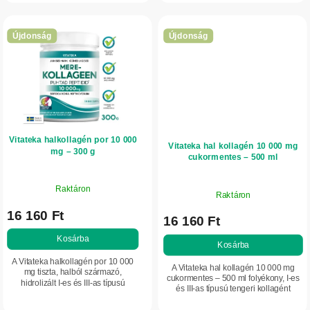
és...
Újdonság
Újdonság
Vitateka halkollagén por 10 000
Vitateka hal kollagén 10 000 mg
mg – 300 g
cukormentes – 500 ml
Raktáron
Raktáron
16 160 Ft
16 160 Ft
Kosárba
Kosárba
A Vitateka halkollagén por 10 000
A Vitateka hal kollagén 10 000 mg
mg tiszta, halból származó,
cukormentes – 500 ml folyékony, I-es
hidrolizált I-es és III-as típusú
és III-as típusú tengeri kollagént
kollagént tartalmaz. Támogatja a bőr
tartalmazó étrend-kiegészítő
feszességét és rugalmasságát,