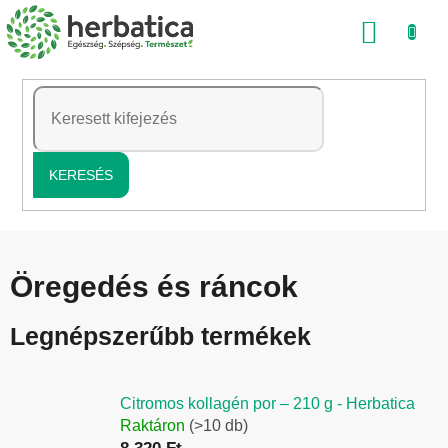
Ugrás
KOSÁ
a
fő
tartalomhoz
KERESÉS
Öregedés és ráncok
Legnépszerűbb termékek
Citromos kollagén por – 210 g - Herbatica
Raktáron
(>10 db)