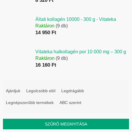
8 320 Ft
Állati kollagén 10000 - 300 g - Vitateka
Raktáron
(9 db)
14 950 Ft
Vitateka halkollagén por 10 000 mg – 300 g
Raktáron
(9 db)
16 160 Ft
T
e
Ajánljuk
Legolcsóbb elöl
Legdrágább
r
Legnépszerűbb termékek
ABC szerint
m
é
k
SZŰRŐ MEGNYITÁSA
e