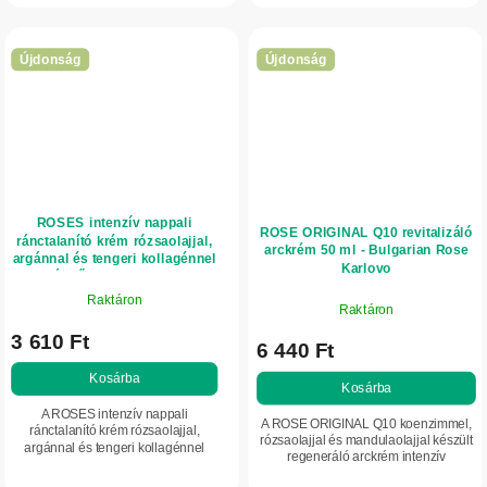
hialuronsavval, vitaminokkal és
valamint az...
szelénnel....
Újdonság
Újdonság
ROSES intenzív nappali
ROSE ORIGINAL Q10 revitalizáló
ránctalanító krém rózsaolajjal,
arckrém 50 ml - Bulgarian Rose
argánnal és tengeri kollagénnel
Karlovo
normál bőrre 50 ml - NATURE
OF AGIVA
Raktáron
Raktáron
3 610 Ft
6 440 Ft
Kosárba
Kosárba
A ROSES intenzív nappali
A ROSE ORIGINAL Q10 koenzimmel,
ránctalanító krém rózsaolajjal,
rózsaolajjal és mandulaolajjal készült
argánnal és tengeri kollagénnel
regeneráló arckrém intenzív
segít javítani a normál bőr
hidratálást, táplálást és ápoló
rugalmasságát, simaságát és