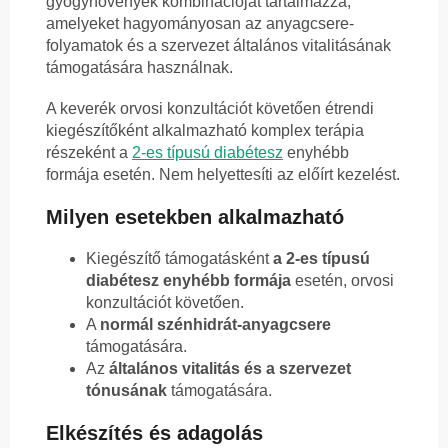
gyógynövények kombinációját tartalmazza,
amelyeket hagyományosan az anyagcsere-
folyamatok és a szervezet általános vitalitásának
támogatására használnak.
A keverék orvosi konzultációt követően étrendi
kiegészítőként alkalmazható komplex terápia
részeként a
2-es típusú diabétesz
enyhébb
formája esetén. Nem helyettesíti az előírt kezelést.
Milyen esetekben alkalmazható
Kiegészítő támogatásként
a 2-es típusú
diabétesz enyhébb formája
esetén, orvosi
konzultációt követően.
A
normál szénhidrát-anyagcsere
támogatására.
Az
általános vitalitás és a szervezet
tónusának
támogatására.
Elkészítés és adagolás