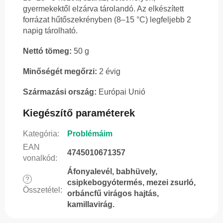
gyermekektől elzárva tárolandó. Az elkészített
forrázat hűtőszekrényben (8–15 °C) legfeljebb 2
napig tárolható.
Nettó tömeg:
50 g
Minőségét megőrzi:
2 évig
Származási ország:
Európai Unió
Kiegészítő paraméterek
Kategória
:
Problémáim
EAN
4745010671357
vonalkód
:
Áfonyalevél, babhüvely,
?
csipkebogyótermés, mezei zsurló,
Összetétel
:
orbáncfű virágos hajtás,
kamillavirág.