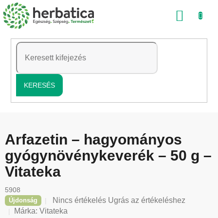
Ugrás
KOSÁ
a
fő
tartalomhoz
KERESÉS
Arfazetin – hagyományos
gyógynövénykeverék – 50 g –
Vitateka
5908
A
Nincs értékelés
Ugrás az értékeléshez
Újdonság
termék
Márka:
Vitateka