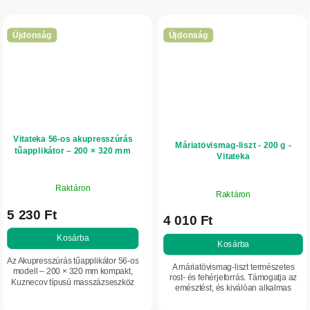
Újdonság
Újdonság
Vitateka 56-os akupresszúrás
Máriatövismag-liszt - 200 g -
tűapplikátor – 200 × 320 mm
Vitateka
Raktáron
Raktáron
5 230 Ft
4 010 Ft
Kosárba
Kosárba
Az Akupresszúrás tűapplikátor 56-os
A máriatövismag-liszt természetes
modell – 200 × 320 mm kompakt,
rost- és fehérjeforrás. Támogatja az
Kuznecov típusú masszázseszköz
emésztést, és kiválóan alkalmas
otthoni akupresszúrás
ételek tápanyagokkal való
masszázshoz. Segít ellazítani az
gazdagítására. 100%-ban