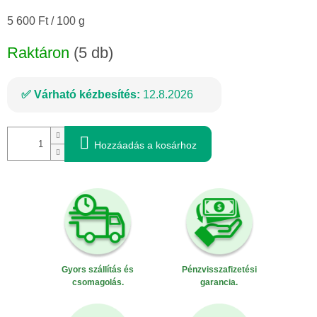
Egységár:
5 600 Ft / 100 g
Raktáron
(5 db)
Várható kézbesítés:
12.8.2026
Hozzáadás a kosárhoz
Gyors szállítás és
Pénzvisszafizetési
csomagolás.
garancia.