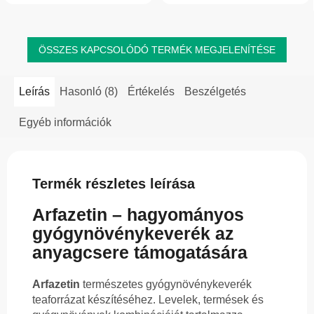
izomfeszülést, támogatja...
természetes, hőkezelés...
ÖSSZES KAPCSOLÓDÓ TERMÉK MEGJELENÍTÉSE
Leírás
Hasonló (8)
Értékelés
Beszélgetés
Egyéb információk
Termék részletes leírása
Arfazetin – hagyományos
gyógynövénykeverék az
anyagcsere támogatására
Arfazetin
természetes gyógynövénykeverék
teaforrázat készítéséhez. Levelek, termések és