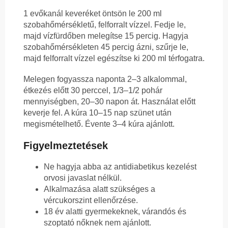
1 evőkanál keveréket öntsön le 200 ml
szobahőmérsékletű, felforralt vízzel. Fedje le,
majd vízfürdőben melegítse 15 percig. Hagyja
szobahőmérsékleten 45 percig ázni, szűrje le,
majd felforralt vízzel egészítse ki 200 ml térfogatra.
Melegen fogyassza naponta 2–3 alkalommal,
étkezés előtt 30 perccel, 1/3–1/2 pohár
mennyiségben, 20–30 napon át. Használat előtt
keverje fel. A kúra 10–15 nap szünet után
megismételhető. Évente 3–4 kúra ajánlott.
Figyelmeztetések
Ne hagyja abba az antidiabetikus kezelést
orvosi javaslat nélkül.
Alkalmazása alatt szükséges a
vércukorszint ellenőrzése.
18 év alatti gyermekeknek, várandós és
szoptató nőknek nem ajánlott.