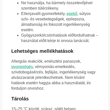
Ne használja, ha bármely összetevőjével
szemben túlérzékeny.
Ellenjavallt gyomorfekély,
epekő
, súlyos
szív- és vesebetegségek, epilepszia,
álmatlanság és fokozott ingerlékenység
esetén.
Gyógyszerkölcsönhatások előfordulhatnak –
használat előtt kérje ki orvosa tanácsát.
Lehetséges mellékhatások
Allergiás reakciók, emésztési panaszok,
gyomorégés
, vérnyomás-emelkedés,
szívdobogásérzés, fejfájás, ingerlékenység vagy
alvászavarok jelentkezhetnek. Nem kívánt
hatások esetén hagyja abba a használatát, és
forduljon orvoshoz.
Tárolás
15–25 °C között, száraz, sötét helyen,