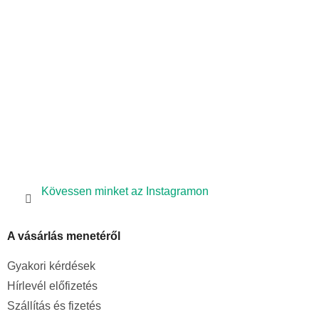
é
c
Kövessen minket az Instagramon
A vásárlás menetéről
Gyakori kérdések
Hírlevél előfizetés
Szállítás és fizetés