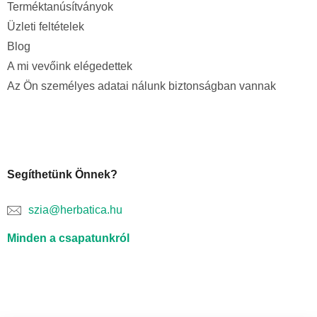
Terméktanúsítványok
Üzleti feltételek
Blog
A mi vevőink elégedettek
Az Ön személyes adatai nálunk biztonságban vannak
Segíthetünk Önnek?
szia@herbatica.hu
Minden a csapatunkról