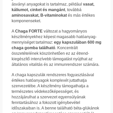
ásványi anyagokat is tartalmaz, például
vasat,
káliumot, cinket és mangánt
, továbbá
aminosavakat, B-vitaminokat
és más értékes
komponenseket.
A
Chaga FORTE
változat a hagyományos
készítményekhez képest magasabb hatóanyag-
mennyiséget tartalmaz:
egy kapszulában 600 mg
chaga gomba található
. Koncentrált
összetételének köszönhetően ez az étrend-
kiegészítő intenzívebb támogatást nyújthat az
általános vitalitás és az immunrendszer számára.
A chaga kapszulák rendszeres fogyasztásával
értékes hatóanyagok komplexét juttathatja
szervezetébe. A készítmény támogathatja a
természetes védekezőképességet, és
hozzájárulhat a szervezet egyensúlyának
fenntartásához a fokozott igénybevétel
időszakaiban is. A benne található béta-glükánok