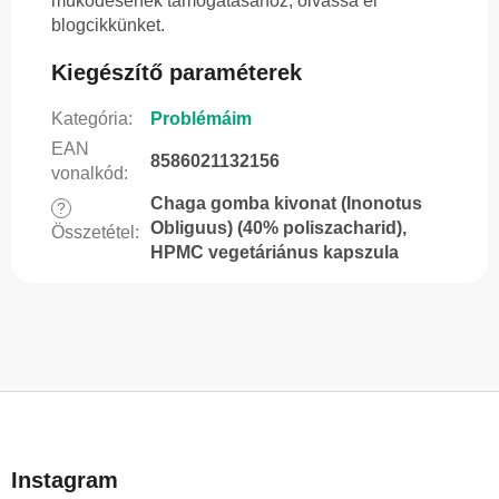
működésének támogatásához, olvassa el
blogcikkünket.
Kiegészítő paraméterek
Kategória
:
Problémáim
EAN
8586021132156
vonalkód
:
Chaga gomba kivonat (Inonotus
?
Obliguus) (40% poliszacharid),
Összetétel
:
HPMC vegetáriánus kapszula
L
á
b
Instagram
l