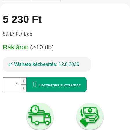
5 230 Ft
Egységár:
87,17 Ft / 1 db
Raktáron
(>10 db)
Várható kézbesítés:
12.8.2026
Hozzáadás a kosárhoz