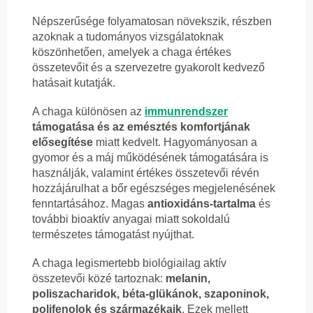
Népszerűsége folyamatosan növekszik, részben
azoknak a tudományos vizsgálatoknak
köszönhetően, amelyek a chaga értékes
összetevőit és a szervezetre gyakorolt kedvező
hatásait kutatják.
A chaga különösen az
immunrendszer
támogatása és az emésztés komfortjának
elősegítése
miatt kedvelt. Hagyományosan a
gyomor és a máj működésének támogatására is
használják, valamint értékes összetevői révén
hozzájárulhat a bőr egészséges megjelenésének
fenntartásához. Magas
antioxidáns-tartalma
és
további bioaktív anyagai miatt sokoldalú
természetes támogatást nyújthat.
A chaga legismertebb biológiailag aktív
összetevői közé tartoznak:
melanin,
poliszacharidok, béta-glükánok, szaponinok,
polifenolok és származékaik
. Ezek mellett