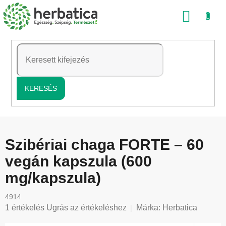
Ugrás
KOSÁ
a
fő
tartalomhoz
KERESÉS
Szibériai chaga FORTE – 60
vegán kapszula (600
mg/kapszula)
4914
A
1 értékelés
Ugrás az értékeléshez
Márka:
Herbatica
termék