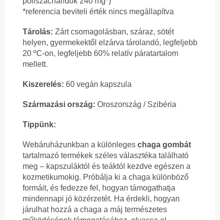
poliszacharidok 240 mg*)
*referencia beviteli érték nincs megállapítva
Tárolás:
Zárt csomagolásban, száraz, sötét
helyen, gyermekektől elzárva tárolandó, legfeljebb
20 ºC-on, legfeljebb 60% relatív páratartalom
mellett.
Kiszerelés:
60 vegán kapszula
Származási ország:
Oroszország / Szibéria
Tippünk:
Webáruházunkban a különleges
chaga gombát
tartalmazó termékek széles választéka található
meg – kapszuláktól és teáktól kezdve egészen a
kozmetikumokig. Próbálja ki a chaga különböző
formáit, és fedezze fel, hogyan támogathatja
mindennapi jó közérzetét. Ha érdekli, hogyan
járulhat hozzá a chaga a máj természetes