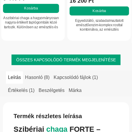
16 200 Ft
Kosárba
Kosárba
A szibériai chaga a hagyományosan
Egyedülálló, szabadalmaztatott
nagyra értékelt taplógombák közé
emésztőenzim-komplex rosttal
tartozik. Különösen az emésztés és
kombinálva, az emésztés
a kiválasztórendszer támogatása
támogatására és a tápanyagok
terén ismert. Hozzájárulhat a máj
felszívódásának elősegítésére.
megfelelő...
Alkalmas lehet azok számára,...
ÖSSZES KAPCSOLÓDÓ TERMÉK MEGJELENÍTÉSE
Leírás
Hasonló (8)
Kapcsolódó fájlok (1)
Értékelés (1)
Beszélgetés
Márka
Termék részletes leírása
Szibériai
chaga
FORTE –