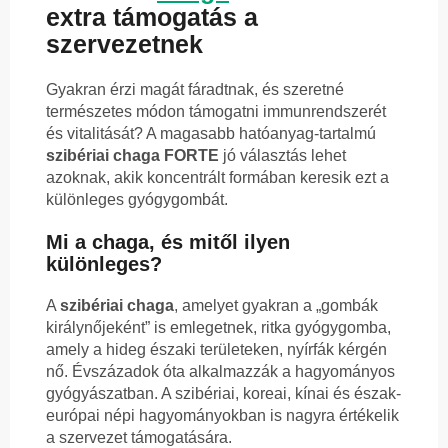
extra támogatás a
szervezetnek
Gyakran érzi magát fáradtnak, és szeretné
természetes módon támogatni immunrendszerét
és vitalitását? A magasabb hatóanyag-tartalmú
szibériai chaga FORTE
jó választás lehet
azoknak, akik koncentrált formában keresik ezt a
különleges gyógygombát.
Mi a chaga, és mitől ilyen
különleges?
A
szibériai chaga
, amelyet gyakran a „gombák
királynőjeként” is emlegetnek, ritka gyógygomba,
amely a hideg északi területeken, nyírfák kérgén
nő. Évszázadok óta alkalmazzák a hagyományos
gyógyászatban. A szibériai, koreai, kínai és észak-
európai népi hagyományokban is nagyra értékelik
a szervezet támogatására.