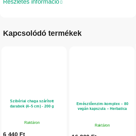
Részletes információ
Kapcsolódó termékek
Szibériai chaga szárított
Emésztőenzim-komplex – 80
darabok (4–5 cm) - 200 g
vegán kapszula – Herbatica
Raktáron
Raktáron
6 440 Ft