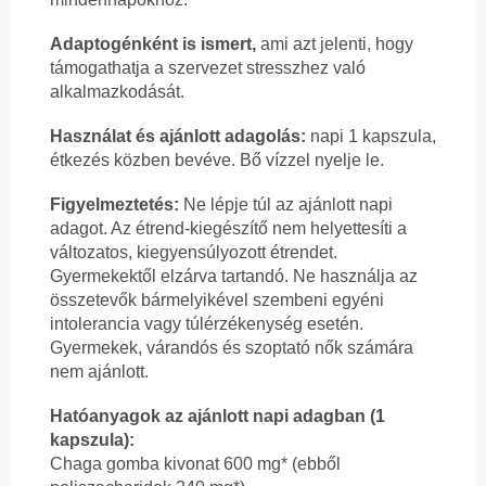
Adaptogénként is ismert,
ami azt jelenti, hogy
támogathatja a szervezet stresszhez való
alkalmazkodását.
Használat és ajánlott adagolás:
napi 1 kapszula,
étkezés közben bevéve. Bő vízzel nyelje le.
Figyelmeztetés:
Ne lépje túl az ajánlott napi
adagot. Az étrend-kiegészítő nem helyettesíti a
változatos, kiegyensúlyozott étrendet.
Gyermekektől elzárva tartandó. Ne használja az
összetevők bármelyikével szembeni egyéni
intolerancia vagy túlérzékenység esetén.
Gyermekek, várandós és szoptató nők számára
nem ajánlott.
Hatóanyagok az ajánlott napi adagban (1
kapszula):
Chaga gomba kivonat 600 mg* (ebből