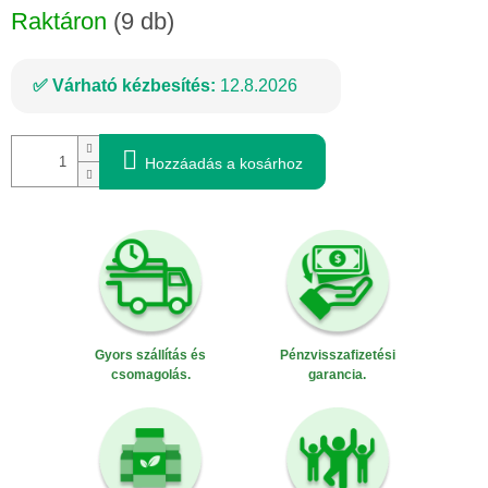
Raktáron
(9 db)
Várható kézbesítés:
12.8.2026
Hozzáadás a kosárhoz
Gyors szállítás és
Pénzvisszafizetési
csomagolás.
garancia.