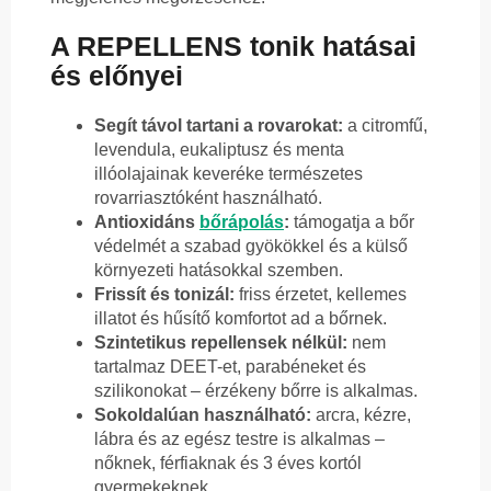
A REPELLENS tonik hatásai
és előnyei
Segít távol tartani a rovarokat:
a citromfű,
levendula, eukaliptusz és menta
illóolajainak keveréke természetes
rovarriasztóként használható.
Antioxidáns
bőrápolás
:
támogatja a bőr
védelmét a szabad gyökökkel és a külső
környezeti hatásokkal szemben.
Frissít és tonizál:
friss érzetet, kellemes
illatot és hűsítő komfortot ad a bőrnek.
Szintetikus repellensek nélkül:
nem
tartalmaz DEET-et, parabéneket és
szilikonokat – érzékeny bőrre is alkalmas.
Sokoldalúan használható:
arcra, kézre,
lábra és az egész testre is alkalmas –
nőknek, férfiaknak és 3 éves kortól
gyermekeknek.