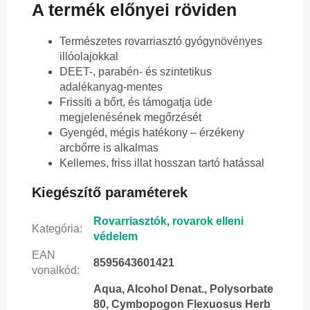
A termék előnyei röviden
Természetes rovarriasztó gyógynövényes
illóolajokkal
DEET-, parabén- és szintetikus
adalékanyag-mentes
Frissíti a bőrt, és támogatja üde
megjelenésének megőrzését
Gyengéd, mégis hatékony – érzékeny
arcbőrre is alkalmas
Kellemes, friss illat hosszan tartó hatással
Kiegészítő paraméterek
Rovarriasztók, rovarok elleni
Kategória
:
védelem
EAN
8595643601421
vonalkód
:
Aqua, Alcohol Denat., Polysorbate
80, Cymbopogon Flexuosus Herb