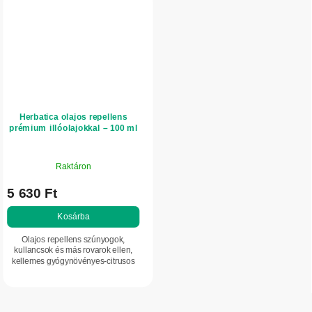
Herbatica olajos repellens
prémium illóolajokkal – 100 ml
Raktáron
5 630 Ft
Kosárba
Olajos repellens szúnyogok,
kullancsok és más rovarok ellen,
kellemes gyógynövényes-citrusos
illattal, értékes illóolajokkal –
citronella, lemongrass, menta, tea
tree oil és...