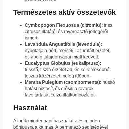
Természetes aktív összetevők
Cymbopogon Flexuosus (citromfű):
friss
citrusos illatáról és rovarriasztó jellegéről
ismert.
Lavandula Angustifolia (levendula):
nyugtatja a bőrt, mérsékli az irritált érzetet,
és ápoló tulajdonságai miatt kedvelt.
Eucalyptus Globulus (eukaliptusz):
frissítő, tiszta érzetet ad, és kellemesebbé
teszi a közérzetet meleg időben.
Mentha Pulegium (csombormenta):
hűsítő
hatást biztosít, és erősíti a rovarok
távoltartását célzó illatkompozíciót.
Használat
A tonik mindennapi használatra és minden
bőrtípusra alkalmas. A permetező segítségével