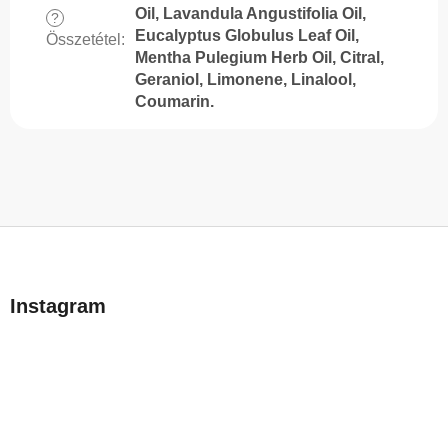
Oil, Lavandula Angustifolia Oil,
?
Eucalyptus Globulus Leaf Oil,
Összetétel
:
Mentha Pulegium Herb Oil, Citral,
Geraniol, Limonene, Linalool,
Coumarin.
L
á
b
Instagram
l
é
c