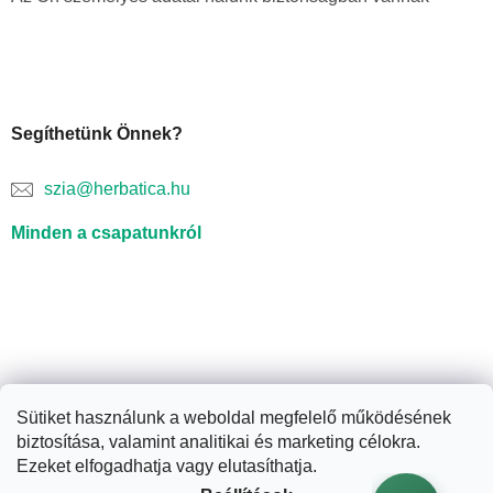
Segíthetünk Önnek?
szia@herbatica.hu
Minden a csapatunkról
Sütiket használunk a weboldal megfelelő működésének
biztosítása, valamint analitikai és marketing célokra.
Shoptet készítette
Ezeket elfogadhatja vagy elutasíthatja.