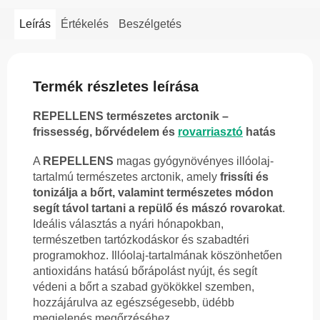
Leírás
Értékelés
Beszélgetés
Termék részletes leírása
REPELLENS természetes arctonik –
frissesség, bőrvédelem és
rovarriasztó
hatás
A
REPELLENS
magas gyógynövényes illóolaj-
tartalmú természetes arctonik, amely
frissíti és
tonizálja a bőrt, valamint természetes módon
segít távol tartani a repülő és mászó rovarokat
.
Ideális választás a nyári hónapokban,
természetben tartózkodáskor és szabadtéri
programokhoz. Illóolaj-tartalmának köszönhetően
antioxidáns hatású bőrápolást nyújt, és segít
védeni a bőrt a szabad gyökökkel szemben,
hozzájárulva az egészségesebb, üdébb
megjelenés megőrzéséhez.