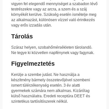
vigyen fel elegendő mennyiséget a szabadon lévő
testrészekre vagy az arcra, a szem és a száj
környékét kerülve. Szükség esetén ismételje meg
az alkalmazást, különösen vízzel való érintkezés
vagy erős izzadás után.
Tárolás
Száraz helyen, szobahőmérsékleten tárolandó.
Ne tegye ki közvetlen napfénynek vagy fagynak.
Figyelmeztetés
Kerülje a szembe jutást. Ne használja a
készítmény bármely összetevőjével szembeni
ismert túlérzékenység esetén. 3 év alatti
gyermekek számára nem alkalmas. Kizárólag
külső használatra. Eredeti receptúra DEET és
szintetikus tartósítószerek nélkül.