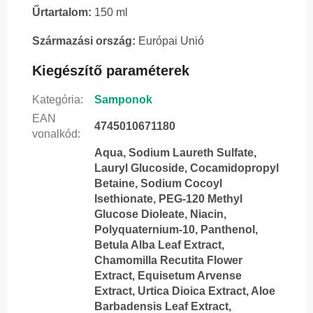
Űrtartalom:
150 ml
Származási ország:
Európai Unió
Kiegészítő paraméterek
Kategória
:
Samponok
EAN
4745010671180
vonalkód
:
Aqua, Sodium Laureth Sulfate,
Lauryl Glucoside, Cocamidopropyl
Betaine, Sodium Cocoyl
Isethionate, PEG-120 Methyl
Glucose Dioleate, Niacin,
Polyquaternium-10, Panthenol,
Betula Alba Leaf Extract,
Chamomilla Recutita Flower
Extract, Equisetum Arvense
Extract, Urtica Dioica Extract, Aloe
Barbadensis Leaf Extract,