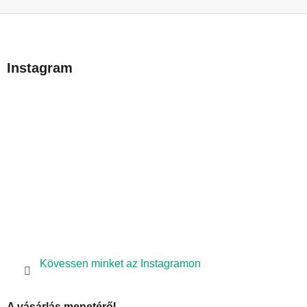
L
á
b
Instagram
l
é
c
Kövessen minket az Instagramon
A vásárlás menetéről