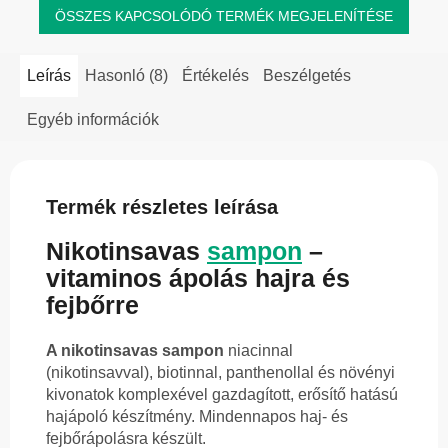
ÖSSZES KAPCSOLÓDÓ TERMÉK MEGJELENÍTÉSE
Leírás
Hasonló (8)
Értékelés
Beszélgetés
Egyéb információk
Termék részletes leírása
Nikotinsavas
sampon
–
vitaminos ápolás hajra és
fejbőrre
A nikotinsavas sampon
niacinnal
(nikotinsavval), biotinnal, panthenollal és növényi
kivonatok komplexével gazdagított, erősítő hatású
hajápoló készítmény. Mindennapos haj- és
fejbőrápolásra készült.