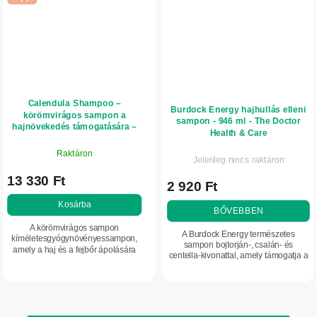
Calendula Shampoo –
Burdock Energy hajhullás elleni
körömvirágos sampon a
sampon - 946 ml - The Doctor
hajnövekedés támogatására –
Health & Care
250 ml
Raktáron
Jelenleg nincs raktáron
13 330 Ft
2 920 Ft
Kosárba
BŐVEBBEN
A körömvirágos sampon
A Burdock Energy természetes
kíméletesgyógynövényessampon,
sampon bojtorján-, csalán- és
amely a haj és a fejbőr ápolására
centella-kivonattal, amely támogatja a
készült. Calendula officinalis
haj egészséges növekedését, segít
kivonatot tartalmaz, amely segít
enyhíteni a fejbőr irritációját,
megnyugtatni a fejbőrt, és...
valamint...