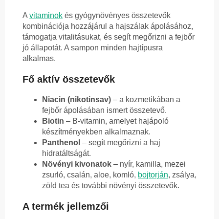
A
vitaminok
és gyógynövényes összetevők
kombinációja hozzájárul a hajszálak ápolásához,
támogatja vitalitásukat, és segít megőrizni a fejbőr
jó állapotát. A sampon minden hajtípusra
alkalmas.
Fő aktív összetevők
Niacin (nikotinsav)
– a kozmetikában a
fejbőr ápolásában ismert összetevő.
Biotin
– B-vitamin, amelyet hajápoló
készítményekben alkalmaznak.
Panthenol
– segít megőrizni a haj
hidratáltságát.
Növényi kivonatok
– nyír, kamilla, mezei
zsurló, csalán, aloe, komló,
bojtorján
, zsálya,
zöld tea és további növényi összetevők.
A termék jellemzői