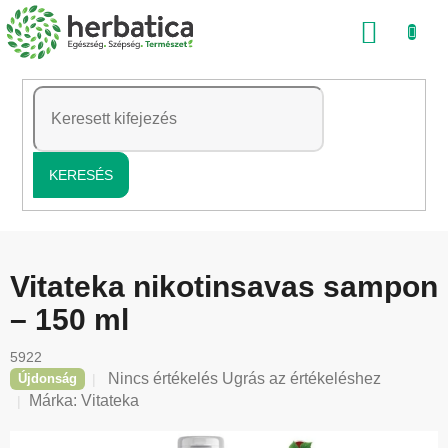
Ugrás
KOSÁ
a
fő
tartalomhoz
KERESÉS
Vitateka nikotinsavas sampon
– 150 ml
5922
A
Nincs értékelés
Ugrás az értékeléshez
Újdonság
termék
Márka:
Vitateka
átlagos
értékelése