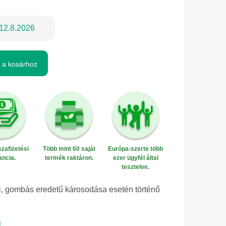
12.8.2026
 a kosárhoz
zafizetési
Több mint 60 saját
Európa-szerte több
ancia.
termék raktáron.
ezer ügyfél által
tesztelve.
eti, gombás eredetű károsodása esetén történő