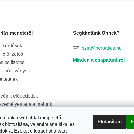
rlás menetéről
Segíthetünk Önnek?
i kérdések
szia@herbatica.hu
l előfizetés
Minden a csapatunkról
ás és fizetés
tanúsítványok
feltételek
evőink elégedettek
személyes adatai nálunk
ságban vannak
ználunk a weboldal megfelelő
Elutasítom
E
biztosítása, valamint analitikai és
élokra. Ezeket elfogadhatja vagy