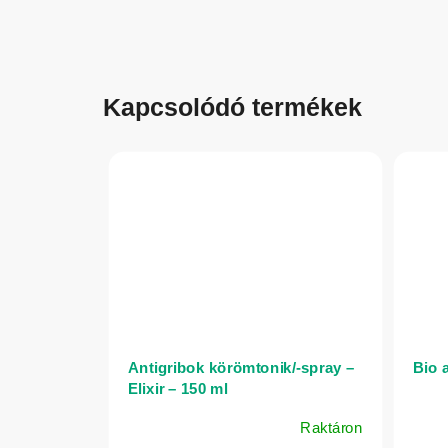
Kapcsolódó termékek
Antigribok körömtonik/-spray –
Bio 
Elixir – 150 ml
Raktáron
A