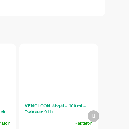
VENOLGON lábgél – 100 ml –
pek
Twinstec 911+
Következő
termék
táron
Raktáron
A