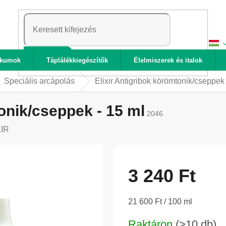
KERESÉS
ikumok
Táplálékkiegészítők
Élelmiszerek és italok
Speciális arcápolás
Elixir Antigribok körömtonik/cseppek 
onik/cseppek - 15 ml
2046
XIR
3 240 Ft
Egységár:
21 600 Ft / 100 ml
Raktáron
(>10 db)