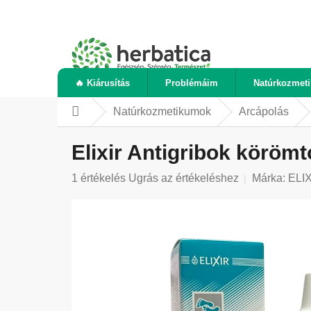
Ugrás
a
fő
tartalomhoz
🔥 Kiárusítás
Problémáim
Natúrkozmet
Natúrkozmetikumok
Arcápolás
Kezdőlap
Elixir Antigribok körömt
A
1 értékelés
Ugrás az értékeléshez
Márka:
ELI
termék
átlagos
értékelése
5-
ből
5,0
csillag.