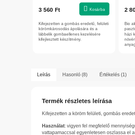
term
átlag
3 560 Ft
2 8
Kosárba
érték
5-
Kifejezetten a gombás eredetű, felületi
Bio a
ből
körömkárosodás ápolására és a
paszt
5,0
lábbelik gombaellenes kezelésére
házi 
kifejlesztett készítmény.
növén
csilla
anyag
szlová
Leírás
Hasonló (8)
Értékelés (1)
Termék részletes leírása
Kifejezetten a köröm felületi, gombás erede
Használat
: vigyen fel megfelelő mennyiségű
vattapamaccsal egyenletesen oszlassa el a t