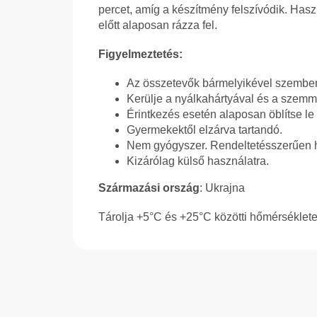
percet, amíg a készítmény felszívódik. Hasz
előtt alaposan rázza fel.
Figyelmeztetés:
Az összetevők bármelyikével szemben
Kerülje a nyálkahártyával és a szemme
Érintkezés esetén alaposan öblítse le 
Gyermekektől elzárva tartandó.
Nem gyógyszer. Rendeltetésszerűen h
Kizárólag külső használatra.
Származási ország
: Ukrajna
Tárolja +5°C és +25°C közötti hőmérséklete