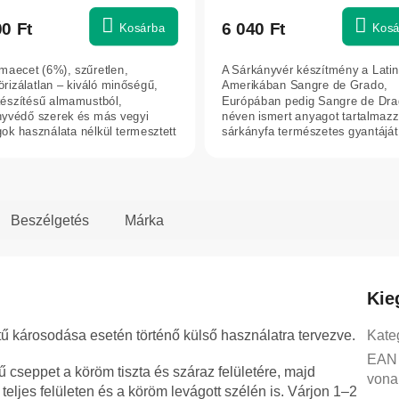
ék
termék
os
átlagos
00 Ft
6 040 Ft
Kosárba
Kosá
elése
értékelése
5-
lmaecet (6%), szűretlen,
A Sárkányvér készítmény a Latin
ből
örizálatlan – kiváló minőségű,
Amerikában Sangre de Grado,
5,0
készítésű almamustból,
Európában pedig Sangre de Dr
yvédő szerek és más vegyi
néven ismert anyagot tartalmazz
g.
csillag.
ok használata nélkül termesztett
sárkányfa természetes gyantáját
k...
Ecuador és Peru...
Beszélgetés
Márka
Kie
tű károsodása esetén történő külső használatra tervezve.
Kate
EAN
 cseppet a köröm tiszta és száraz felületére, majd
vona
eljes felületen és a köröm levágott szélén is. Várjon 1–2