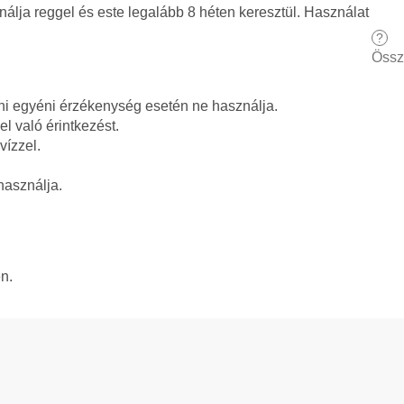
nálja reggel és este legalább 8 héten keresztül. Használat
?
Össz
i egyéni érzékenység esetén ne használja.
l való érintkezést.
vízzel.
asználja.
n.