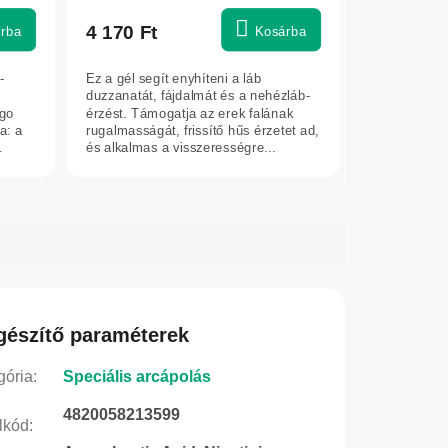
termék
átlagos
4 170 Ft
rba
Kosárba
értékelése
5-
-
Ez a gél segít enyhíteni a láb
ből
duzzanatát, fájdalmát és a nehézláb-
5,0
ago
érzést. Támogatja az erek falának
a: a
rugalmasságát, frissítő hűs érzetet ad,
csillag.
.
és alkalmas a visszerességre...
gészítő paraméterek
gória
:
Speciális arcápolás
4820058213599
lkód
: