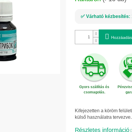
Várható kézbesítés:
Hozzáadás
Gyors szállítás és
Pénzviss
csomagolás.
gar
Kifejezetten a köröm felül
külső használatra tervezve.
Részletes információ