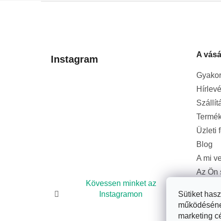
L
á
b
l
A vásá
é
Instagram
c
Gyakor
Hírlevé
Szállít
Termék
Üzleti 
Blog
A mi v
Az Ön 
bizton
Kövessen minket az
Instagramon
Sütiket has
működésének 
marketing c