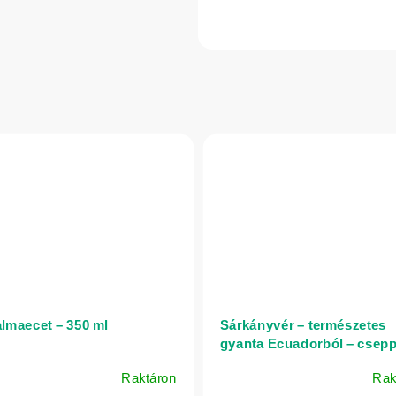
almaecet – 350 ml
Sárkányvér – természetes
gyanta Ecuadorból – csep
50 ml
Raktáron
Rak
A