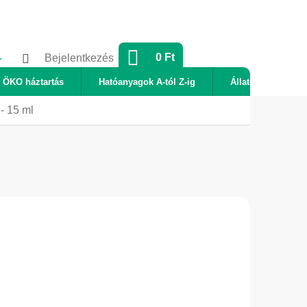
KOSÁR
0 Ft
Bejelentkezés
ÖKO háztartás
Hatóanyagok A-tól Z-ig
Állatok
Új
- 15 ml