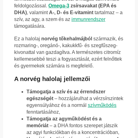
feldolgozással.
Omega-3
zsírsavakat (EPA és
DHA)
, valamint
A-, D- és E-vitamint
tartalmaz – a
szív, az agy, a szem és az
immunrendszer
támogatására.
Ez a halolaj
norvég tőkehalmájból
származik, és
rozmaring-, oregánó-, kakukkfű- és szegfűszeg-
kivonattal van gazdagítva. A természetes citromíz
kellemesebbé teszi a fogyasztását, ezért felnőttek
és gyermekek számára is megfelelő.
A norvég halolaj jellemzői
Támogatja a szív és az érrendszer
egészségét
– hozzájárulhat a vérzsírszintek
egyensúlyához és a normál
szívműködés
fenntartásához,
Támogatja az agyműködést és a
memóriát
– a DHA fontos szerepet játszik
az agyi funkciókban és a koncentrációban,