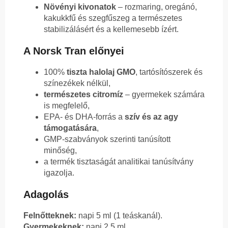
Növényi kivonatok
– rozmaring, oregánó,
kakukkfű és szegfűszeg a természetes
stabilizálásért és a kellemesebb ízért.
A Norsk Tran előnyei
100%
tiszta halolaj GMO
, tartósítószerek és
színezékek nélkül,
természetes citromíz
– gyermekek számára
is megfelelő,
EPA- és DHA-forrás a
szív és az agy
támogatására
,
GMP-szabványok szerinti tanúsított
minőség,
a termék tisztaságát analitikai tanúsítvány
igazolja.
Adagolás
Felnőtteknek:
napi 5 ml (1 teáskanál).
Gyermekeknek:
napi 2,5 ml.