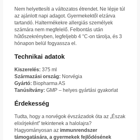
Nem helyettesíti a változatos étrendet. Ne lépje túl
az ajánlott napi adagot. Gyermekektől elzárva
tartandó. Haltermékekre allergiás személyek
számára nem megfelelő. Felbontás után
hűtőszekrényben, legfeljebb 4 °C-on tárolja, és 3
hónapon belül fogyassza el.
Technikai adatok
Kiszerelés:
375 ml
Származási ország:
Norvégia
Gyártó:
Biopharma AS
Tanúsítvány:
GMP – helyes gyártási gyakorlat
Érdekesség
Tudta, hogy a norvégok évszázadok óta az „Észak
elixírjeként” tekintenek a halolajra?
Hagyományosan az
immunrendszer
támogatására, a gyermekek fejlődésének