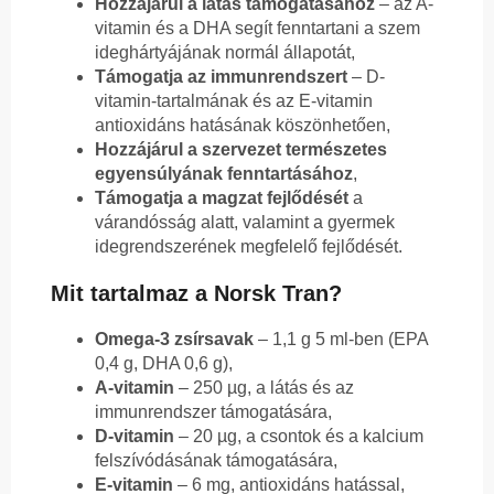
Hozzájárul a látás támogatásához
– az A-
vitamin és a DHA segít fenntartani a szem
ideghártyájának normál állapotát,
Támogatja az immunrendszert
– D-
vitamin-tartalmának és az E-vitamin
antioxidáns hatásának köszönhetően,
Hozzájárul a szervezet természetes
egyensúlyának fenntartásához
,
Támogatja a magzat fejlődését
a
várandósság alatt, valamint a gyermek
idegrendszerének megfelelő fejlődését.
Mit tartalmaz a Norsk Tran?
Omega-3 zsírsavak
– 1,1 g 5 ml-ben (EPA
0,4 g, DHA 0,6 g),
A-vitamin
– 250 µg, a látás és az
immunrendszer támogatására,
D-vitamin
– 20 µg, a csontok és a kalcium
felszívódásának támogatására,
E-vitamin
– 6 mg, antioxidáns hatással,