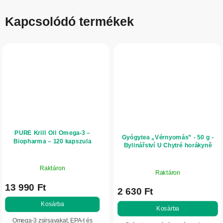
Kapcsolódó termékek
PURE Krill Oil Omega-3 –
Gyógytea „Vérnyomás” - 50 g -
Biopharma – 120 kapszula
Bylinářství U Chytré horákyně
Raktáron
Raktáron
13 990 Ft
2 630 Ft
Kosárba
Kosárba
Omega-3 zsírsavakat, EPA-t és