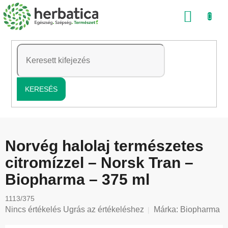
Ugrás
KOSÁ
a
fő
tartalomhoz
KERESÉS
Norvég halolaj természetes
citromízzel – Norsk Tran –
Biopharma – 375 ml
1113/375
A
Nincs értékelés
Ugrás az értékeléshez
Márka:
Biopharma
termék