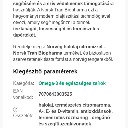
segítésére és a szív védelmének támogatására
használják. A Norsk Tran Biopharma ezt a
hagyományt modern olajtisztítási technológiával
ötvözi, amely segít megőrizni a termék
tisztaságát, frissességét és természetes
tápértékét
.
Rendelje meg a
Norvég halolaj citromízzel –
Norsk Tran Biopharma
terméket, és biztosítson
szervezetének tiszta forrást a norvég tengerekből.
Kiegészítő paraméterek
Kategória
:
Omega-3 és egészséges zsírok
EAN
7070643003525
vonalkód
:
halolaj, természetes citromaroma,
?
A-, E- és D-vitamin. antioxidánsok,
Összetétel
:
természetes rozmaring-, oregánó-
és szegfűszegkivonatok