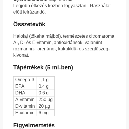
Legjobb étkezés közben fogyasztani. Használat
előtt felrázandó.
Összetevők
Halolaj (tőkehalmájból), természetes citromaroma,
A-, D- és E-vitamin, antioxidánsok, valamint
rozmaring-, oregánó-, kakukkfű- és szegfűszeg-
kivonat.
Tápértékek (5 ml-ben)
Omega-3
1,1 g
EPA
0,4 g
DHA
0,6 g
A-vitamin
250 µg
D-vitamin
20 µg
E-vitamin
6 mg
Figyelmeztetés