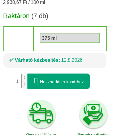
Egységár:
2 930,67 Ft / 100 ml
Raktáron
(7 db)
Kötet
Várható kézbesítés:
12.8.2026
Hozzáadás a kosárhoz
Gyors szállítás és
Pénzvisszafizetési