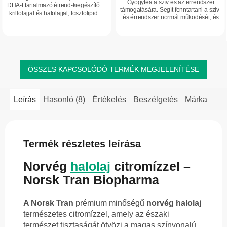
Gyógytea a szív és az érrendszer
DHA-t tartalmazó étrend-kiegészítő
támogatására. Segít fenntartani a szív-
krillolajjal és halolajjal, foszfolipid
és érrendszer normál működését, és
formában. Természetes asztaxantint
természetes kiegészítője lehet a
tartalmaz, támogatja a szív, az agy...
vérnyomás tudatos kontrolljának.
ÖSSZES KAPCSOLÓDÓ TERMÉK MEGJELENÍTÉSE
Leírás
Hasonló (8)
Értékelés
Beszélgetés
Márka
Termék részletes leírása
Norvég
halolaj
citromízzel –
Norsk Tran Biopharma
A Norsk Tran
prémium minőségű
norvég halolaj
természetes citromízzel, amely az északi
természet tisztaságát ötvözi a magas színvonalú