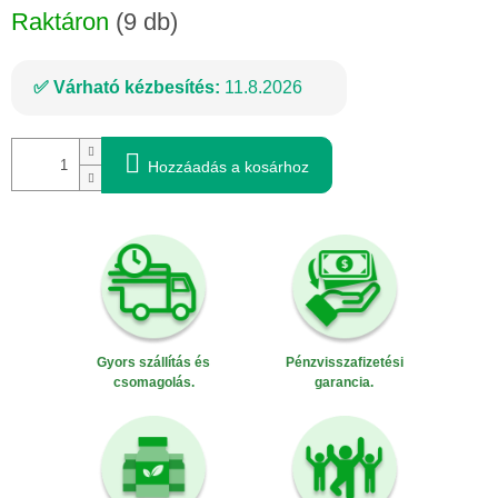
Raktáron
(9 db)
Várható kézbesítés:
11.8.2026
Hozzáadás a kosárhoz
Gyors szállítás és
Pénzvisszafizetési
csomagolás.
garancia.