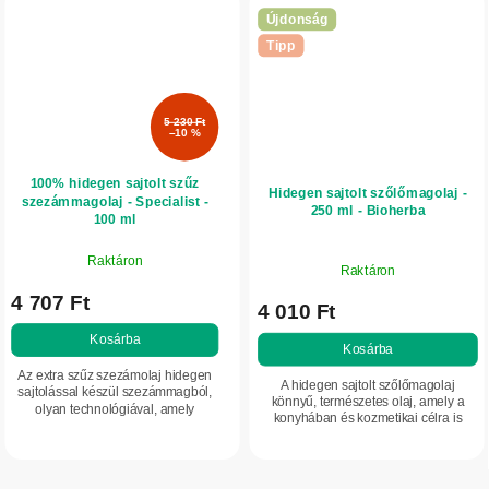
Újdonság
Tipp
5 230 Ft
–10 %
100% hidegen sajtolt szűz
Hidegen sajtolt szőlőmagolaj -
szezámmagolaj - Specialist -
250 ml - Bioherba
100 ml
Raktáron
Raktáron
4 707 Ft
4 010 Ft
Kosárba
Kosárba
Az extra szűz szezámolaj hidegen
A hidegen sajtolt szőlőmagolaj
sajtolással készül szezámmagból,
könnyű, természetes olaj, amely a
olyan technológiával, amely
konyhában és kozmetikai célra is
megőrzi az értékes összetevőket.
használható. Gyorsan felszívódik,
Kiemelkedő a telítetlen zsírsavak, az
természetes zsírsavakat tartalmaz, és
A-, B-, C-,...
ideális...