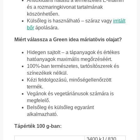
Antioxidáns hatású a természetes E-vitamin
és a rozmaringkivonat tartalmának
köszönhetően.
Külsőleg is használható – száraz vagy
irritált
bőr
ápolására.
Miért válassza a Green idea máriatövis olajat?
Hidegen sajtolt – a tápanyagok és értékes
hatóanyagok maximális megőrzéséért.
100%-ban természetes, tartósítószerek és
színezékek nélkül.
Kézi feldolgozású, minőségellenőrzött
termék.
Vegánok és vegetáriánusok számára is
megfelelő.
Belsőleg és külsőleg egyaránt
alkalmazható.
Tápérték 100 g-ban:
3400 kJ / 830