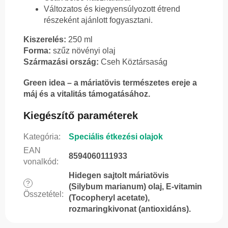
Változatos és kiegyensúlyozott étrend
részeként ajánlott fogyasztani.
Kiszerelés:
250 ml
Forma:
szűz növényi olaj
Származási ország:
Cseh Köztársaság
Green idea – a máriatövis természetes ereje a
máj és a vitalitás támogatásához.
Kiegészítő paraméterek
Kategória
:
Speciális étkezési olajok
EAN
8594060111933
vonalkód
:
Hidegen sajtolt máriatövis
?
(Silybum marianum) olaj, E-vitamin
Összetétel
:
(Tocopheryl acetate),
rozmaringkivonat (antioxidáns).