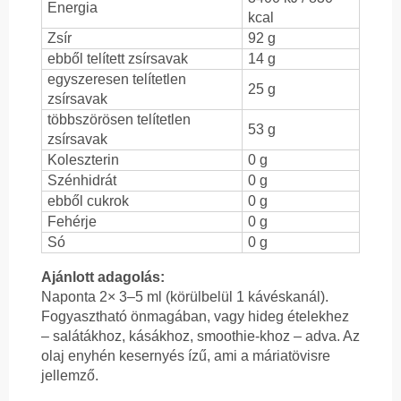
Energia
kcal
Zsír
92 g
ebből telített zsírsavak
14 g
egyszeresen telítetlen
25 g
zsírsavak
többszörösen telítetlen
53 g
zsírsavak
Koleszterin
0 g
Szénhidrát
0 g
ebből cukrok
0 g
Fehérje
0 g
Só
0 g
Ajánlott adagolás:
Naponta 2× 3–5 ml (körülbelül 1 kávéskanál).
Fogyasztható önmagában, vagy hideg ételekhez
– salátákhoz, kásákhoz, smoothie-khoz – adva. Az
olaj enyhén kesernyés ízű, ami a máriatövisre
jellemző.