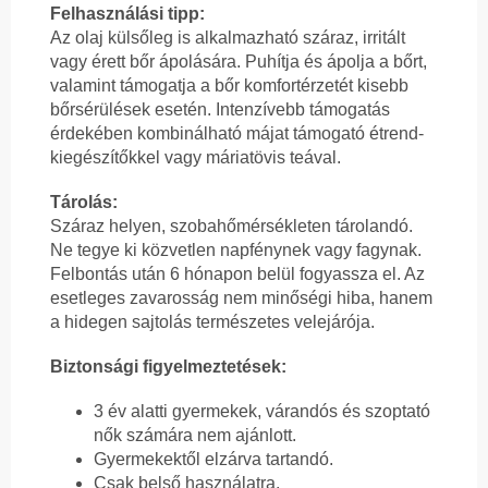
Felhasználási tipp:
Az olaj külsőleg is alkalmazható száraz, irritált
vagy érett bőr ápolására. Puhítja és ápolja a bőrt,
valamint támogatja a bőr komfortérzetét kisebb
bőrsérülések esetén. Intenzívebb támogatás
érdekében kombinálható májat támogató étrend-
kiegészítőkkel vagy máriatövis teával.
Tárolás:
Száraz helyen, szobahőmérsékleten tárolandó.
Ne tegye ki közvetlen napfénynek vagy fagynak.
Felbontás után 6 hónapon belül fogyassza el. Az
esetleges zavarosság nem minőségi hiba, hanem
a hidegen sajtolás természetes velejárója.
Biztonsági figyelmeztetések:
3 év alatti gyermekek, várandós és szoptató
nők számára nem ajánlott.
Gyermekektől elzárva tartandó.
Csak belső használatra.