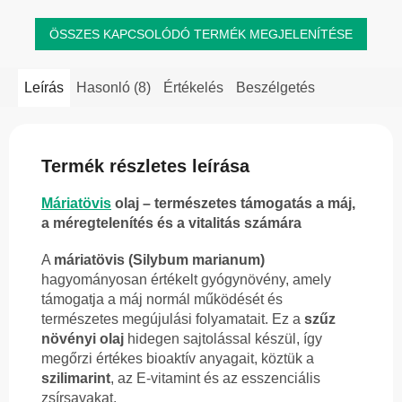
ÖSSZES KAPCSOLÓDÓ TERMÉK MEGJELENÍTÉSE
Leírás
Hasonló (8)
Értékelés
Beszélgetés
Termék részletes leírása
Máriatövis
olaj – természetes támogatás a máj,
a méregtelenítés és a vitalitás számára
A
máriatövis (Silybum marianum)
hagyományosan értékelt gyógynövény, amely
támogatja a máj normál működését és
természetes megújulási folyamatait. Ez a
szűz
növényi olaj
hidegen sajtolással készül, így
megőrzi értékes bioaktív anyagait, köztük a
szilimarint
, az E-vitamint és az esszenciális
zsírsavakat.