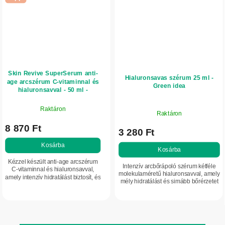
Skin Revive SuperSerum anti-
Hialuronsavas szérum 25 ml -
age arcszérum C-vitaminnal és
Green idea
hialuronsavval - 50 ml -
Herbatica
Raktáron
Raktáron
8 870 Ft
3 280 Ft
Kosárba
Kosárba
Kézzel készült anti-age arcszérum
Intenzív arcbőrápoló szérum kétféle
C-vitaminnal és hialuronsavval,
molekulaméretű hialuronsavval, amely
amely intenzív hidratálást biztosít, és
mély hidratálást és simább bőrérzetet
hozzájárul az arcbőr láthatóan
biztosít. Szalmagyopár-, Jania Rubens
frissebb megjelenéséhez.
tengerialga-, aloe vera- és...
Antioxidánsokat...