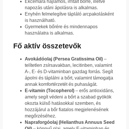
Ekcémára hajlamos, irritált bőrre, illetve
napozás utáni ápolásra is alkalmas.
Enyhén felmelegítve tápláló arcpakolásként
is használható.
Gyermekek bőrére és mindennapos
használatra is alkalmas.
Fő aktív összetevők
Avokádóolaj (Persea Gratissima Oil)
–
telítetlen zsírsavakban, lecitinben, valamint
A-, E- és D-vitaminban gazdag forrás. Segít
ápolni és táplálni a bőrt, valamint támogatja
annak komfortérzetét és puhaságát.
E-vitamin (Tocopherol)
– erős antioxidáns,
amely segít védeni a bőrt a szabad gyökök
okozta külső hatásokkal szemben, és
hozzájárul a bőr fiatalos megjelenésének
megőrzéséhez.
Napraforgóolaj (Helianthus Annuus Seed
Oil)
– könnyű olaj, amely E-vitaminban és