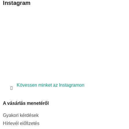
Instagram
l
é
c
Kövessen minket az Instagramon
A vásárlás menetéről
Gyakori kérdések
Hírlevél előfizetés