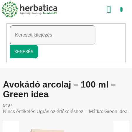
Ugrás
KOSÁ
a
fő
tartalomhoz
KERESÉS
Avokádó arcolaj – 100 ml –
Green idea
5497
A
Nincs értékelés
Ugrás az értékeléshez
Márka:
Green idea
termék
átlagos
értékelése