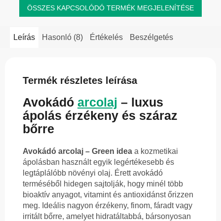
ÖSSZES KAPCSOLÓDÓ TERMÉK MEGJELENÍTÉSE
Leírás
Hasonló (8)
Értékelés
Beszélgetés
Termék részletes leírása
Avokádó
arcolaj
– luxus
ápolás érzékeny és száraz
bőrre
Avokádó arcolaj – Green idea
a kozmetikai
ápolásban használt egyik legértékesebb és
legtáplálóbb növényi olaj. Érett avokádó
terméséből hidegen sajtolják, hogy minél több
bioaktív anyagot, vitamint és antioxidánst őrizzen
meg. Ideális nagyon érzékeny, finom, fáradt vagy
irritált bőrre, amelyet hidratáltabbá, bársonyosan