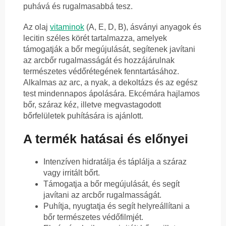
puhává és rugalmasabbá tesz.
Az olaj
vitaminok
(A, E, D, B), ásványi anyagok és
lecitin széles körét tartalmazza, amelyek
támogatják a bőr megújulását, segítenek javítani
az arcbőr rugalmasságát és hozzájárulnak
természetes védőrétegének fenntartásához.
Alkalmas az arc, a nyak, a dekoltázs és az egész
test mindennapos ápolására. Ekcémára hajlamos
bőr, száraz kéz, illetve megvastagodott
bőrfelületek puhítására is ajánlott.
A termék hatásai és előnyei
Intenzíven hidratálja és táplálja a száraz
vagy irritált bőrt.
Támogatja a bőr megújulását, és segít
javítani az arcbőr rugalmasságát.
Puhítja, nyugtatja és segít helyreállítani a
bőr természetes védőfilmjét.