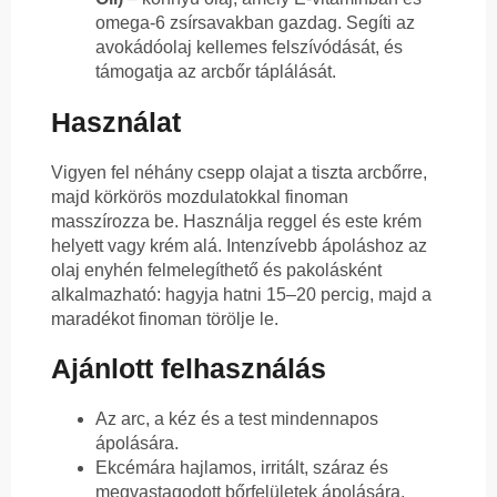
omega-6 zsírsavakban gazdag. Segíti az
avokádóolaj kellemes felszívódását, és
támogatja az arcbőr táplálását.
Használat
Vigyen fel néhány csepp olajat a tiszta arcbőrre,
majd körkörös mozdulatokkal finoman
masszírozza be. Használja reggel és este krém
helyett vagy krém alá. Intenzívebb ápoláshoz az
olaj enyhén felmelegíthető és pakolásként
alkalmazható: hagyja hatni 15–20 percig, majd a
maradékot finoman törölje le.
Ajánlott felhasználás
Az arc, a kéz és a test mindennapos
ápolására.
Ekcémára hajlamos, irritált, száraz és
megvastagodott bőrfelületek ápolására.