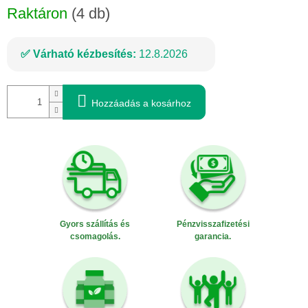
Raktáron
(4 db)
Várható kézbesítés:
12.8.2026
Hozzáadás a kosárhoz
Gyors szállítás és
Pénzvisszafizetési
csomagolás.
garancia.