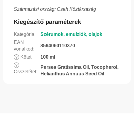
Származási ország: Cseh Köztársaság
Kiegészítő paraméterek
Kategória
:
Szérumok, emulziók, olajok
EAN
8594060110370
vonalkód
:
Kötet
:
100 ml
?
?
Persea Gratissima Oil, Tocopherol,
Összetétel
:
Helianthus Annuus Seed Oil
L
á
b