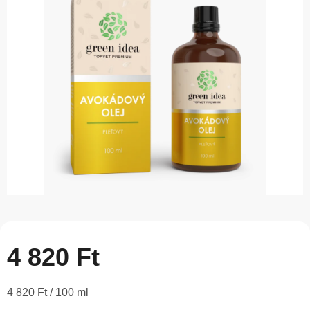
5-
ből
0,0
csillag.
4 820 Ft
Egységár:
4 820 Ft / 100 ml