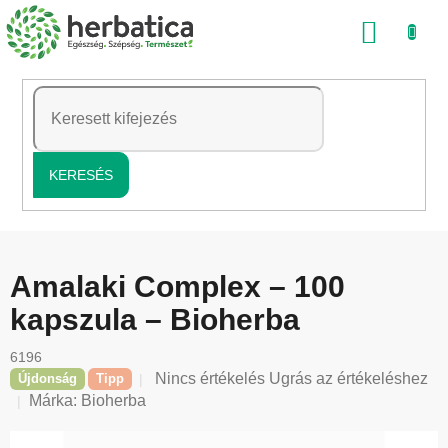
Ugrás
KOSÁ
a
fő
tartalomhoz
KERESÉS
Amalaki Complex – 100
kapszula – Bioherba
6196
A
Nincs értékelés
Ugrás az értékeléshez
Újdonság
Tipp
termék
Márka:
Bioherba
átlagos
értékelése