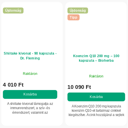
Újdonság
Újdonság
Tipp
Shiitake kivonat - 90 kapszula -
Koenzim Q10 200 mg – 100
Dr. Fleming
kapszula – Bioherba
Raktáron
Raktáron
4 010 Ft
10 090 Ft
Kosárba
Kosárba
A shiitake kivonat támogatja az
A Koenzim Q10 200 mg kapszula
immunrendszert, a szív- és
koenzim Q10-et tartalmaz cinkkel
érrendszert, valamint az
kiegészítve. A cink hozzájárul a sejtek
anyagcserét. Béta-glükánokat
oxidatív stresszel szembeni
tartalmaz a szervezet természetes
védelméhez és a normál sav-bázis...
védekezőképességének és...