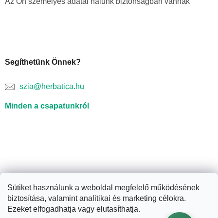
Az Ön személyes adatai nálunk biztonságban vannak
Segíthetünk Önnek?
szia@herbatica.hu
Minden a csapatunkról
Sütiket használunk a weboldal megfelelő működésének
biztosítása, valamint analitikai és marketing célokra.
Shoptet készítette
Ezeket elfogadhatja vagy elutasíthatja.