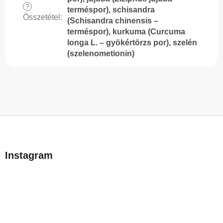
?
terméspor), schisandra
Összetétel
:
(Schisandra chinensis –
terméspor), kurkuma (Curcuma
longa L. – gyökértörzs por), szelén
(szelenometionin)
L
á
b
Instagram
l
é
c