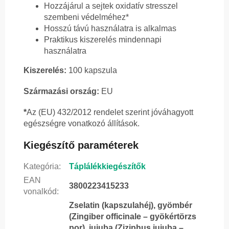
Hozzájárul a sejtek oxidatív stresszel
szembeni védelméhez*
Hosszú távú használatra is alkalmas
Praktikus kiszerelés mindennapi
használatra
Kiszerelés:
100 kapszula
Származási ország:
EU
*
Az (EU) 432/2012 rendelet szerint jóváhagyott
egészségre vonatkozó állítások.
Kiegészítő paraméterek
Kategória
:
Táplálékkiegészítők
EAN
3800223415233
vonalkód
:
Zselatin (kapszulahéj), gyömbér
(Zingiber officinale – gyökértörzs
por), jujuba (Ziziphus jujuba –