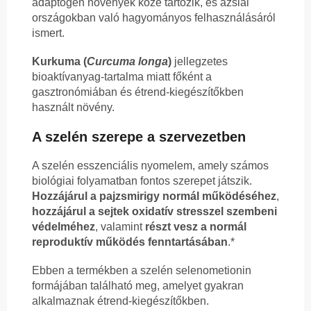
adaptogén növények közé tartozik, és ázsiai
országokban való hagyományos felhasználásáról
ismert.
Kurkuma (
Curcuma longa
)
jellegzetes
bioaktívanyag-tartalma miatt főként a
gasztronómiában és étrend-kiegészítőkben
használt növény.
A szelén szerepe a szervezetben
A szelén esszenciális nyomelem, amely számos
biológiai folyamatban fontos szerepet játszik.
Hozzájárul a pajzsmirigy normál működéséhez
,
hozzájárul a sejtek oxidatív stresszel szembeni
védelméhez
, valamint
részt vesz a normál
reproduktív működés fenntartásában
.*
Ebben a termékben a szelén selenometionin
formájában található meg, amelyet gyakran
alkalmaznak étrend-kiegészítőkben.