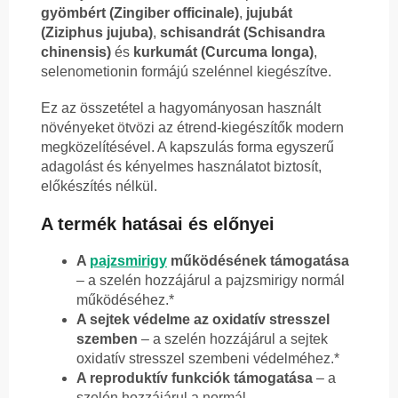
gyömbért (Zingiber officinale)
,
jujubát
(Ziziphus jujuba)
,
schisandrát (Schisandra
chinensis)
és
kurkumát (Curcuma longa)
,
selenometionin formájú szelénnel kiegészítve.
Ez az összetétel a hagyományosan használt
növényeket ötvözi az étrend-kiegészítők modern
megközelítésével. A kapszulás forma egyszerű
adagolást és kényelmes használatot biztosít,
előkészítés nélkül.
A termék hatásai és előnyei
A
pajzsmirigy
működésének támogatása
– a szelén hozzájárul a pajzsmirigy normál
működéséhez.*
A sejtek védelme az oxidatív stresszel
szemben
– a szelén hozzájárul a sejtek
oxidatív stresszel szembeni védelméhez.*
A reproduktív funkciók támogatása
– a
szelén hozzájárul a normál