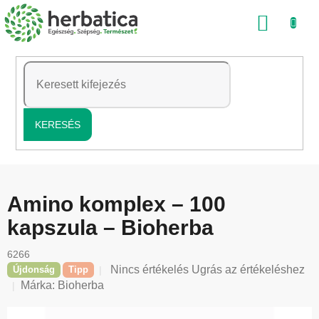
Ugrás
KOSÁ
a
fő
tartalomhoz
KERESÉS
Amino komplex – 100
kapszula – Bioherba
6266
A
Nincs értékelés
Ugrás az értékeléshez
Újdonság
Tipp
termék
Márka:
Bioherba
átlagos
értékelése