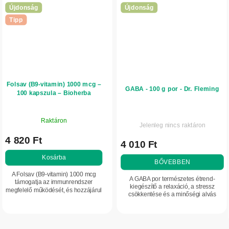
Újdonság
Újdonság
Tipp
Folsav (B9-vitamin) 1000 mcg –
GABA - 100 g por - Dr. Fleming
100 kapszula – Bioherba
Raktáron
Jelenleg nincs raktáron
4 820 Ft
4 010 Ft
Kosárba
BŐVEBBEN
A Folsav (B9-vitamin) 1000 mcg
A GABA por természetes étrend-
támogatja az immunrendszer
kiegészítő a relaxáció, a stressz
megfelelő működését, és hozzájárul
csökkentése és a minőségi alvás
a fáradtság és a kimerültség
támogatására. Segít megnyugtatni az
csökkentéséhez. Praktikus
idegrendszert és támogatja a
kapszulás forma a mindennapi...
szervezet...