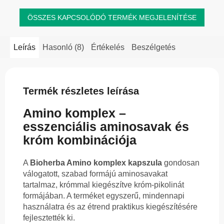
ÖSSZES KAPCSOLÓDÓ TERMÉK MEGJELENÍTÉSE
Leírás
Hasonló (8)
Értékelés
Beszélgetés
Termék részletes leírása
Amino komplex –
esszenciális aminosavak és
króm kombinációja
A
Bioherba Amino komplex kapszula
gondosan
válogatott, szabad formájú aminosavakat
tartalmaz, krómmal kiegészítve króm-pikolinát
formájában. A terméket egyszerű, mindennapi
használatra és az étrend praktikus kiegészítésére
fejlesztették ki.