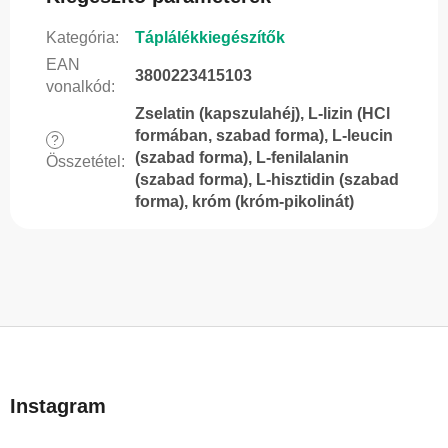
Kategória
:
Táplálékkiegészítők
EAN
3800223415103
vonalkód
:
Zselatin (kapszulahéj), L-lizin (HCl
formában, szabad forma), L-leucin
?
(szabad forma), L-fenilalanin
Összetétel
:
(szabad forma), L-hisztidin (szabad
forma), króm (króm-pikolinát)
L
á
b
Instagram
l
é