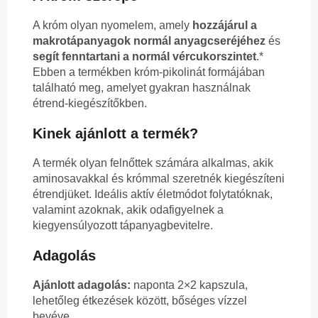
A króm olyan nyomelem, amely
hozzájárul a
makrotápanyagok normál anyagcseréjéhez
és
segít fenntartani a normál vércukorszintet
.*
Ebben a termékben króm-pikolinát formájában
található meg, amelyet gyakran használnak
étrend-kiegészítőkben.
Kinek ajánlott a termék?
A termék olyan felnőttek számára alkalmas, akik
aminosavakkal és krómmal szeretnék kiegészíteni
étrendjüket. Ideális aktív életmódot folytatóknak,
valamint azoknak, akik odafigyelnek a
kiegyensúlyozott tápanyagbevitelre.
Adagolás
Ajánlott adagolás:
naponta 2×2 kapszula,
lehetőleg étkezések között, bőséges vízzel
bevéve.