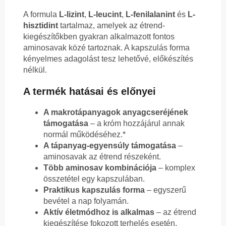
A formula
L-lizint
,
L-leucint
,
L-fenilalanint
és
L-
hisztidint
tartalmaz, amelyek az étrend-
kiegészítőkben gyakran alkalmazott fontos
aminosavak közé tartoznak. A kapszulás forma
kényelmes adagolást tesz lehetővé, előkészítés
nélkül.
A termék hatásai és előnyei
A makrotápanyagok anyagcseréjének
támogatása
– a króm hozzájárul annak
normál működéséhez.*
A tápanyag-egyensúly támogatása
–
aminosavak az étrend részeként.
Több aminosav kombinációja
– komplex
összetétel egy kapszulában.
Praktikus kapszulás forma
– egyszerű
bevétel a nap folyamán.
Aktív életmódhoz is alkalmas
– az étrend
kiegészítése fokozott terhelés esetén.