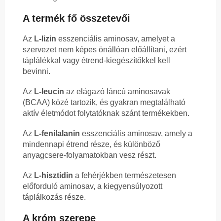
A termék fő összetevői
Az
L-lizin
esszenciális aminosav, amelyet a
szervezet nem képes önállóan előállítani, ezért
táplálékkal vagy étrend-kiegészítőkkel kell
bevinni.
Az
L-leucin
az elágazó láncú aminosavak
(BCAA) közé tartozik, és gyakran megtalálható
aktív életmódot folytatóknak szánt termékekben.
Az
L-fenilalanin
esszenciális aminosav, amely a
mindennapi étrend része, és különböző
anyagcsere-folyamatokban vesz részt.
Az
L-hisztidin
a fehérjékben természetesen
előforduló aminosav, a kiegyensúlyozott
táplálkozás része.
A króm szerepe