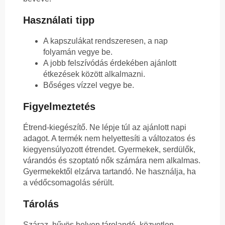
Használati tipp
A kapszulákat rendszeresen, a nap
folyamán vegye be.
A jobb felszívódás érdekében ajánlott
étkezések között alkalmazni.
Bőséges vízzel vegye be.
Figyelmeztetés
Étrend-kiegészítő. Ne lépje túl az ajánlott napi
adagot. A termék nem helyettesíti a változatos és
kiegyensúlyozott étrendet. Gyermekek, serdülők,
várandós és szoptató nők számára nem alkalmas.
Gyermekektől elzárva tartandó. Ne használja, ha
a védőcsomagolás sérült.
Tárolás
Száraz, hűvös helyen tárolandó, közvetlen