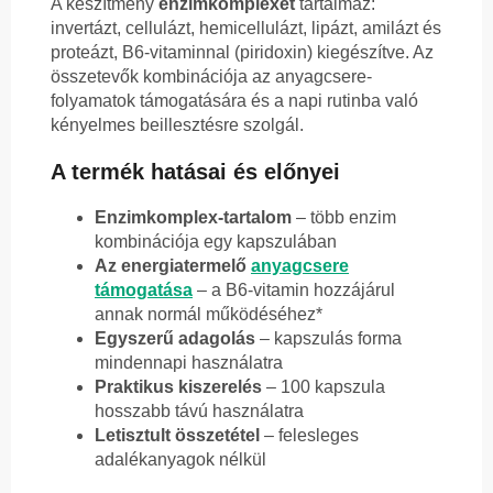
A készítmény
enzimkomplexet
tartalmaz:
invertázt, cellulázt, hemicellulázt, lipázt, amilázt és
proteázt, B6-vitaminnal (piridoxin) kiegészítve. Az
összetevők kombinációja az anyagcsere-
folyamatok támogatására és a napi rutinba való
kényelmes beillesztésre szolgál.
A termék hatásai és előnyei
Enzimkomplex-tartalom
– több enzim
kombinációja egy kapszulában
Az energiatermelő
anyagcsere
támogatása
– a B6-vitamin hozzájárul
annak normál működéséhez*
Egyszerű adagolás
– kapszulás forma
mindennapi használatra
Praktikus kiszerelés
– 100 kapszula
hosszabb távú használatra
Letisztult összetétel
– felesleges
adalékanyagok nélkül