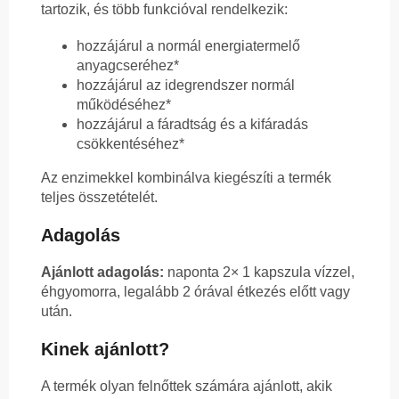
tartozik, és több funkcióval rendelkezik:
hozzájárul a normál energiatermelő
anyagcseréhez*
hozzájárul az idegrendszer normál
működéséhez*
hozzájárul a fáradtság és a kifáradás
csökkentéséhez*
Az enzimekkel kombinálva kiegészíti a termék
teljes összetételét.
Adagolás
Ajánlott adagolás:
naponta 2× 1 kapszula vízzel,
éhgyomorra, legalább 2 órával étkezés előtt vagy
után.
Kinek ajánlott?
A termék olyan felnőttek számára ajánlott, akik