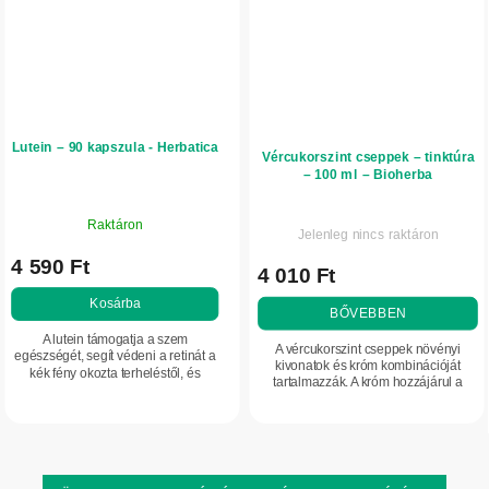
Lutein – 90 kapszula - Herbatica
Vércukorszint cseppek – tinktúra
– 100 ml – Bioherba
Raktáron
Jelenleg nincs raktáron
4 590 Ft
4 010 Ft
Kosárba
BŐVEBBEN
A lutein támogatja a szem
A vércukorszint cseppek növényi
egészségét, segít védeni a retinát a
kivonatok és króm kombinációját
kék fény okozta terheléstől, és
tartalmazzák. A króm hozzájárul a
hozzájárul az éles látás
normál vércukorszint fenntartásához
fenntartásához. Ideális választás a
és a tápanyagok megfelelő
látás támogatására a...
anyagcseréjéhez....