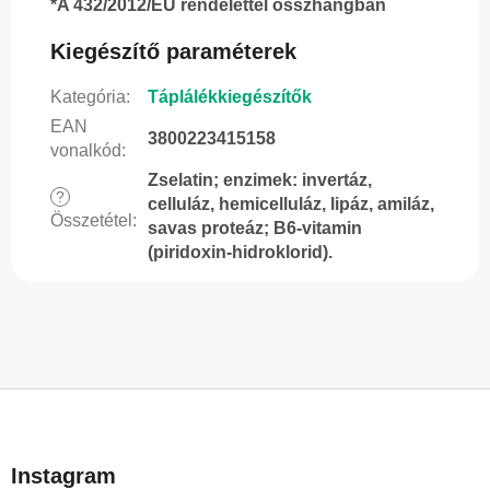
*A 432/2012/EU rendelettel összhangban
Kiegészítő paraméterek
Kategória
:
Táplálékkiegészítők
EAN
3800223415158
vonalkód
:
Zselatin; enzimek: invertáz,
?
celluláz, hemicelluláz, lipáz, amiláz,
Összetétel
:
savas proteáz; B6-vitamin
(piridoxin-hidroklorid).
L
á
b
Instagram