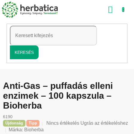
Ugrás
KOSÁ
a
fő
tartalomhoz
KERESÉS
Anti-Gas – puffadás elleni
enzimek – 100 kapszula –
Bioherba
6190
A
Nincs értékelés
Ugrás az értékeléshez
Újdonság
Tipp
termék
Márka:
Bioherba