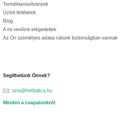
Terméktanúsítványok
Üzleti feltételek
Blog
A mi vevőink elégedettek
Az Ön személyes adatai nálunk biztonságban vannak
Segíthetünk Önnek?
szia@herbatica.hu
Minden a csapatunkról