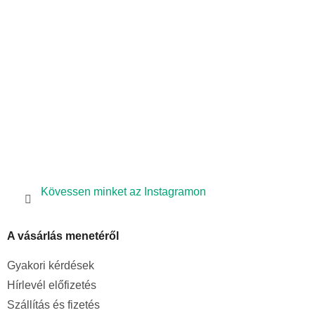
l
é
c
Kövessen minket az Instagramon
A vásárlás menetéről
Gyakori kérdések
Hírlevél előfizetés
Szállítás és fizetés