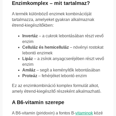
Enzimkomplex – mit tartalmaz?
A termék különböző enzimek kombinációját
tartalmazza, amelyeket gyakran alkalmaznak
étrend-kiegészítőkben:
Invertáz
– a cukrok lebontásában részt vevő
enzim
Celluláz és hemicelluláz
– növényi rostokat
lebontó enzimek
Lipáz
– a zsírok anyagcseréjében részt vevő
enzim
Amiláz
– segít a keményítők lebontásában
Proteáz
– fehérjéket lebontó enzim
Ez az enzimkombináció komplex formulát alkot,
amely étrend-kiegészítő részeként alkalmazható.
A B6-vitamin szerepe
A B6-vitamin (piridoxin) a fontos B-
vitaminok
közé