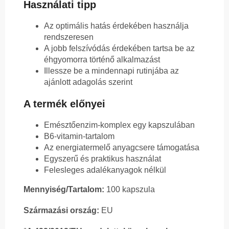
Használati tipp
Az optimális hatás érdekében használja
rendszeresen
A jobb felszívódás érdekében tartsa be az
éhgyomorra történő alkalmazást
Illessze be a mindennapi rutinjába az
ajánlott adagolás szerint
A termék előnyei
Emésztőenzim-komplex egy kapszulában
B6-vitamin-tartalom
Az energiatermelő anyagcsere támogatása
Egyszerű és praktikus használat
Felesleges adalékanyagok nélkül
Mennyiség/Tartalom:
100 kapszula
Származási ország:
EU