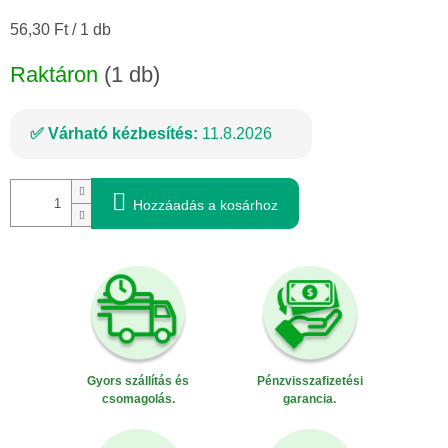
Egységár:
56,30 Ft / 1 db
Raktáron
(1 db)
Várható kézbesítés:
11.8.2026
Hozzáadás a kosárhoz
Gyors szállítás és
Pénzvisszafizetési
csomagolás.
garancia.