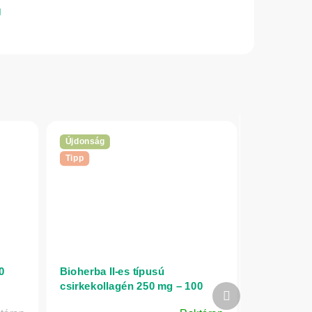
Újdonság
Tipp
0
Bioherba II-es típusú
csirkekollagén 250 mg – 100
Következő
kapszula
termék