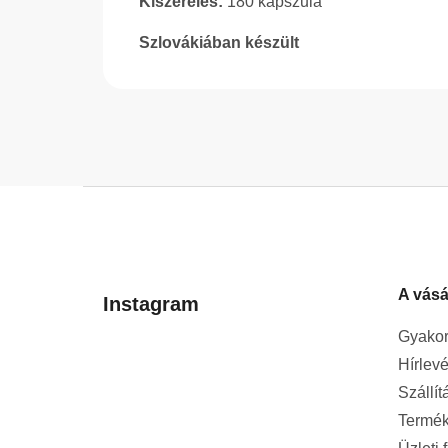
Kiszerelés:
180 kapszula
Szlovákiában készült
L
á
b
l
A vásá
é
Instagram
c
Gyakor
Hírlevé
Szállít
Termék