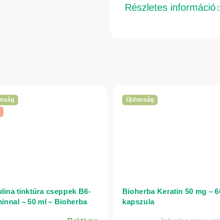
Részletes információ
onság
Újdonság
ulina tinktúra cseppek B6-
Bioherba Keratin 50 mg – 6
minnal – 50 ml – Bioherba
kapszula