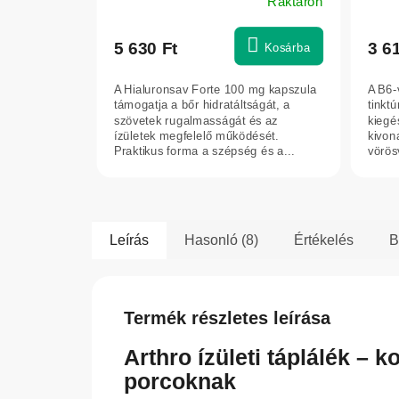
Raktáron
5 630 Ft
3 6
Kosárba
A Hialuronsav Forte 100 mg kapszula
A B6-
támogatja a bőr hidratáltságát, a
tinkt
szövetek rugalmasságát és az
kiegé
ízületek megfelelő működését.
kivon
Praktikus forma a szépség és a...
vörös
Leírás
Hasonló (8)
Értékelés
B
Termék részletes leírása
Arthro ízületi táplálék –
porcoknak