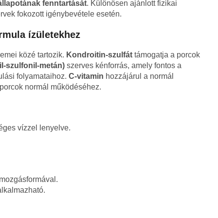
lapotának fenntartását
. Különösen ajánlott fizikai
rvek fokozott igénybevétele esetén.
rmula ízületekhez
lemei közé tartozik.
Kondroitin-szulfát
támogatja a porcok
l-szulfonil-metán)
szerves kénforrás, amely fontos a
lási folyamataihoz.
C-vitamin
hozzájárul a normál
s porcok normál működéséhez.
ges vízzel lenyelve.
 mozgásformával.
alkalmazható.