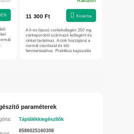
ktáron
Raktáron
BEN
11 300 Ft
Kosárba
ból
A II-es típusú csirkekollagén 250 mg
kkel
csirkeporcból származó kollagént és
normál
cinket tartalmaz. A cink hozzájárul a
.
normál csontozat és bőr
fenntartásához. Praktikus kapszulás
forma...
gészítő paraméterek
gória
:
Táplálékkiegészítők
8586025160308
lkód
: