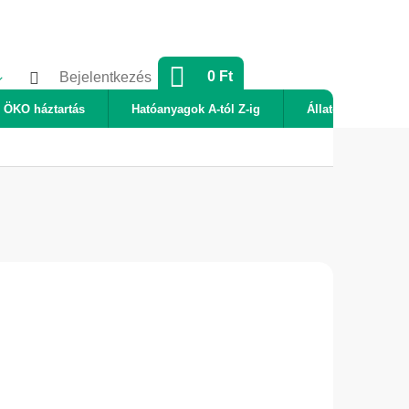
KOSÁR
0 Ft
Bejelentkezés
ÖKO háztartás
Hatóanyagok A-tól Z-ig
Állatok
Új