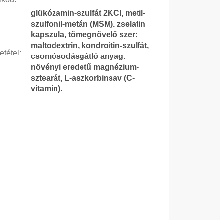
glükózamin-szulfát 2KCl, metil-
szulfonil-metán (MSM), zselatin
kapszula, tömegnövelő szer:
maltodextrin, kondroitin-szulfát,
etétel
:
csomósodásgátló anyag:
növényi eredetű magnézium-
sztearát, L-aszkorbinsav (C-
vitamin).