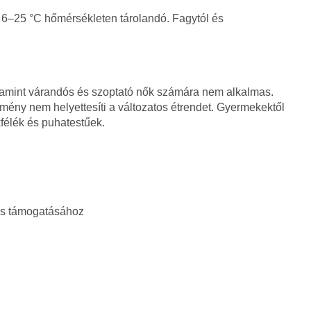
 6–25 °C hőmérsékleten tárolandó. Fagytól és
alamint várandós és szoptató nők számára nem alkalmas.
ítmény nem helyettesíti a változatos étrendet. Gyermekektől
kfélék és puhatestűek.
és támogatásához