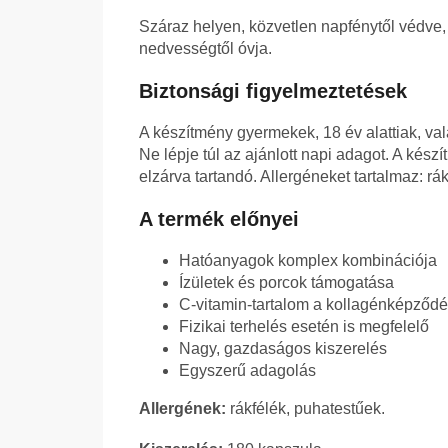
Száraz helyen, közvetlen napfénytől védve,
nedvességtől óvja.
Biztonsági figyelmeztetések
A készítmény gyermekek, 18 év alattiak, v
Ne lépje túl az ajánlott napi adagot. A kész
elzárva tartandó. Allergéneket tartalmaz: rá
A termék előnyei
Hatóanyagok komplex kombinációja
Ízületek és porcok támogatása
C-vitamin-tartalom a kollagénképződ
Fizikai terhelés esetén is megfelelő
Nagy, gazdaságos kiszerelés
Egyszerű adagolás
Allergének:
rákfélék, puhatestűek.