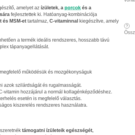
észítő, amelyet az
ízületek, a
porcok
és a
sára
fejlesztettek ki. Hatóanyag-kombinációja
ot és MSM-et
tartalmaz,
C-vitaminnal
kiegészítve, amely
?
Össz
hetően a termék ideális rendszeres, hosszabb távú
plex tápanyagellátását.
t megfelelő működésük és mozgékonyságuk
ani azok szilárdságát és rugalmasságát.
C-vitamin hozzájárul a normál kollagénképződéshez.
terhelés esetén is megfelelő választás.
ágos kiszerelés rendszeres használatra.
 szeretnék
támogatni ízületeik egészségét,