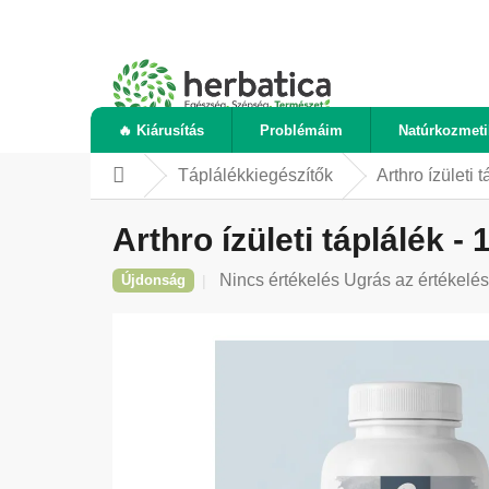
Ugrás
a
fő
tartalomhoz
🔥 Kiárusítás
Problémáim
Natúrkozmet
Táplálékkiegészítők
Arthro ízületi 
Kezdőlap
Arthro ízületi táplálék -
A
Nincs értékelés
Ugrás az értékelé
Újdonság
termék
átlagos
értékelése
5-
ből
0,0
csillag.