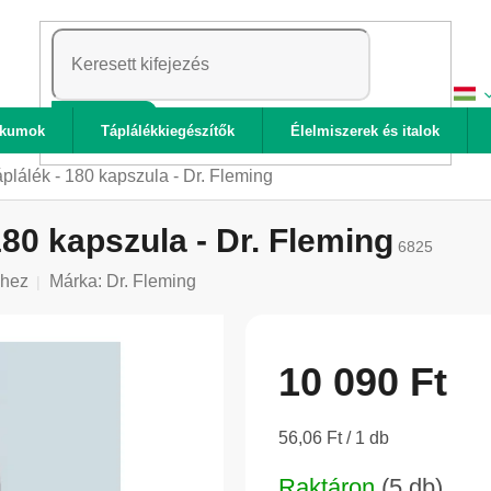
KERESÉS
ikumok
Táplálékkiegészítők
Élelmiszerek és italok
táplálék - 180 kapszula - Dr. Fleming
 180 kapszula - Dr. Fleming
6825
shez
Márka:
Dr. Fleming
10 090 Ft
Egységár:
56,06 Ft / 1 db
Raktáron
(5 db)