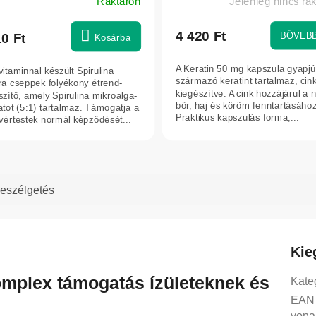
Raktáron
Jelenleg nincs ra
4 420 Ft
BŐVEB
10 Ft
Kosárba
A Keratin 50 mg kapszula gyapjú
vitaminnal készült Spirulina
származó keratint tartalmaz, cin
úra cseppek folyékony étrend-
kiegészítve. A cink hozzájárul a 
szítő, amely Spirulina mikroalga-
bőr, haj és köröm fenntartásához
atot (5:1) tartalmaz. Támogatja a
Praktikus kapszulás forma,...
vértestek normál képződését...
eszélgetés
Kie
 komplex támogatás ízületeknek és
Kate
EAN
vona