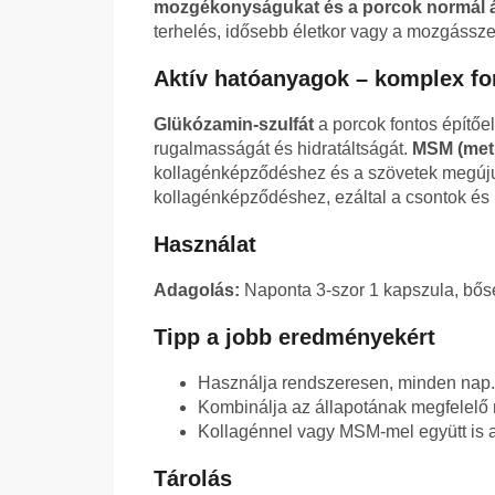
mozgékonyságukat és a porcok normál ál
terhelés, idősebb életkor vagy a mozgássze
Aktív hatóanyagok – komplex fo
Glükózamin-szulfát
a porcok fontos építőe
rugalmasságát és hidratáltságát.
MSM (meti
kollagénképződéshez és a szövetek megúju
kollagénképződéshez, ezáltal a csontok é
Használat
Adagolás:
Naponta 3-szor 1 kapszula, bősé
Tipp a jobb eredményekért
Használja rendszeresen, minden nap.
Kombinálja az állapotának megfelelő
Kollagénnel vagy MSM-mel együtt is 
Tárolás