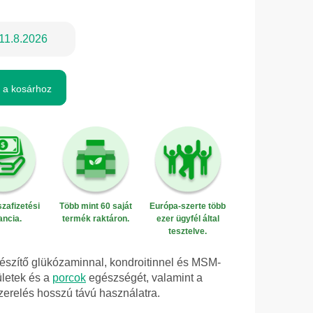
11.8.2026
 a kosárhoz
zafizetési
Több mint 60 saját
Európa-szerte több
ancia.
termék raktáron.
ezer ügyfél által
tesztelve.
gészítő glükózaminnal, kondroitinnel és MSM-
ületek és a
porcok
egészségét, valamint a
erelés hosszú távú használatra.