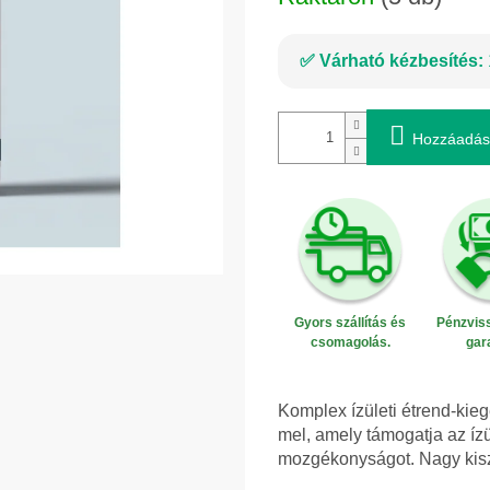
Várható kézbesítés:
Hozzáadás
Gyors szállítás és
Pénzviss
csomagolás.
gar
Komplex ízületi étrend-kie
mel, amely támogatja az íz
mozgékonyságot. Nagy kisz