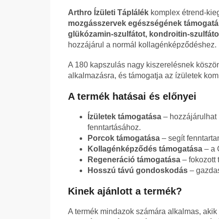
Arthro Ízületi Táplálék
komplex étrend-kieg
mozgásszervek egészségének támogatá
glükózamin-szulfátot, kondroitin-szulfát
hozzájárul a normál kollagénképződéshez.
A 180 kapszulás nagy kiszerelésnek köszön
alkalmazásra, és támogatja az ízületek kom
A termék hatásai és előnyei
Ízületek támogatása
– hozzájárulha
fenntartásához.
Porcok támogatása
– segít fenntart
Kollagénképződés támogatása
– a 
Regeneráció támogatása
– fokozott 
Hosszú távú gondoskodás
– gazdas
Kinek ajánlott a termék?
A termék mindazok számára alkalmas, akik