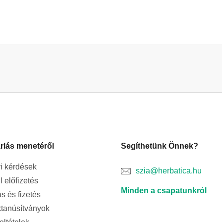
rlás menetéről
Segíthetünk Önnek?
i kérdések
szia@herbatica.hu
l előfizetés
Minden a csapatunkról
ás és fizetés
tanúsítványok