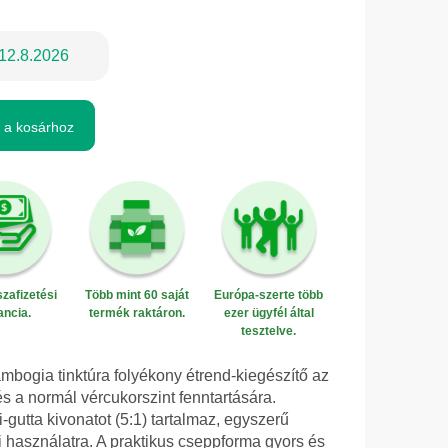
12.8.2026
 a kosárhoz
zafizetési
Több mint 60 saját
Európa-szerte több
ancia.
termék raktáron.
ezer ügyfél által
tesztelve.
mbogia tinktúra folyékony étrend-kiegészítő az
 a normál vércukorszint fenntartására.
gutta kivonatot (5:1) tartalmaz, egyszerű
használatra. A praktikus cseppforma gyors és