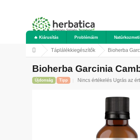
Ugrás
a
fő
tartalomhoz
🔥 Kiárusítás
Problémáim
Natúrkozmet
Táplálékkiegészítők
Bioherba Garc
Kezdőlap
Bioherba Garcinia Camb
A
Nincs értékelés
Ugrás az ér
Újdonság
Tipp
termék
átlagos
értékelése
5-
ből
0,0
csillag.