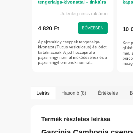
tengerialga-kivonattal – tinktúra
kaps
– 100 ml
Jelenleg nincs raktáron
4 820 Ft
BŐVEBBEN
10 
A pajzsmirigy cseppek tengerialga-
Kompl
kivonatot (Fucus vesiculosus) és jódot
glükó
tartalmaznak. A jód hozzájárul a
mel, 
pajzsmirigy normál működéséhez és a
porco
pajzsmirigyhormonok normál...
mozgé
hossz
Leírás
Hasonló (8)
Értékelés
B
Termék részletes leírása
Garcinia Cambogia cseppe