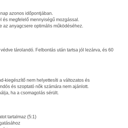
 nap azonos időpontjában.
el és megfelelő mennyiségű mozgással.
re az anyagcsere optimális működéséhez.
védve tárolandó. Felbontás után tartsa jól lezárva, és 60
nd-kiegészítő nem helyettesíti a változatos és
andós és szoptató nők számára nem ajánlott.
álja, ha a csomagolás sérült.
ot tartalmaz (5:1)
gatásához