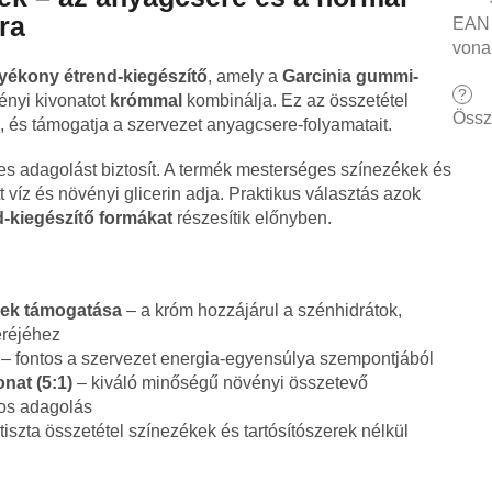
ra
EAN
vona
lyékony étrend-kiegészítő
, amely a
Garcinia gummi-
?
ényi kivonatot
krómmal
kombinálja. Ez az összetétel
Össz
, és támogatja a szervezet anyagcsere-folyamatait.
s adagolást biztosít. A termék mesterséges színezékek és
ott víz és növényi glicerin adja. Praktikus választás azok
d-kiegészítő formákat
részesítik előnyben.
ek támogatása
– a króm hozzájárul a szénhidrátok,
eréjéhez
– fontos a szervezet energia-egyensúlya szempontjából
nat (5:1)
– kiváló minőségű növényi összetevő
os adagolás
tiszta összetétel színezékek és tartósítószerek nélkül