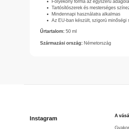
Folyékony forma az egyszerű adagolá
Tartósítószerek és mesterséges színe
Mindennapi használatra alkalmas
Az EU-ban készült, szigorú minőségi 
Űrtartalom:
50 ml
Származási ország:
Németország
L
á
b
l
A vásá
é
Instagram
c
Gyakor