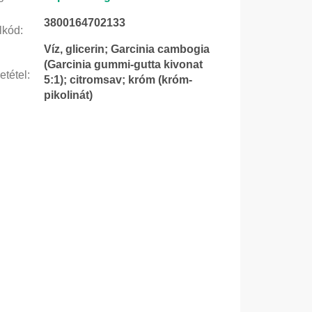
3800164702133
lkód
:
Víz, glicerin; Garcinia cambogia
(Garcinia gummi-gutta kivonat
etétel
:
5:1); citromsav; króm (króm-
pikolinát)