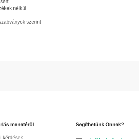
sért
zékek nélkül
szabványok szerint
rlás menetéről
Segíthetünk Önnek?
i kérdések