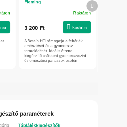
Fleming
Következő
termék
táron
Raktáron
3 200 Ft
rba
Kosárba
 az
A Betaín HCl támogatja a fehérjék
emésztését és a gyomorsav
termelődését. Ideális étrend-
kiegészítő csökkent gyomorsavszint
és emésztési panaszok esetén.
gészítő paraméterek
gória
:
Táplálékkiegészítők