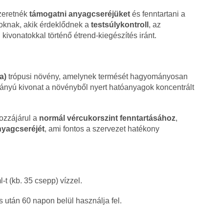
zeretnék
támogatni anyagcseréjüket
és fenntartani a
zoknak, akik érdeklődnek a
testsúlykontroll
, az
ivonatokkal történő étrend-kiegészítés iránt.
a)
trópusi növény, amelynek termését hagyományosan
rányú kivonat a növényből nyert hatóanyagok koncentrált
zzájárul a
normál vércukorszint fenntartásához
,
yagcseréjét
, ami fontos a szervezet hatékony
t (kb. 35 csepp) vízzel.
s után 60 napon belül használja fel.