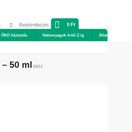
KOSÁR
0 Ft
Bejelentkezés
ÖKO háztartás
Hatóanyagok A-tól Z-ig
Állatok
Új
 – 50 ml
6921