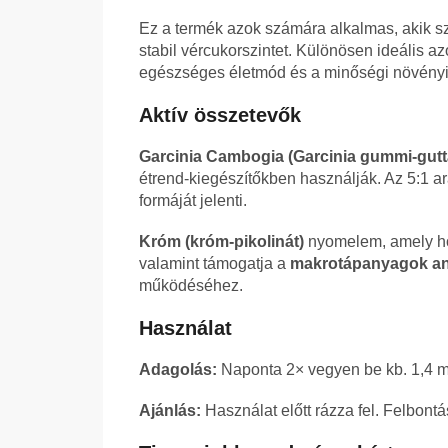
Ez a termék azok számára alkalmas, akik s
stabil vércukorszintet. Különösen ideális a
egészséges életmód és a minőségi növényi k
Aktív összetevők
Garcinia Cambogia (Garcinia gummi-gutt
étrend-kiegészítőkben használják. Az 5:1 a
formáját jelenti.
Króm (króm-pikolinát)
nyomelem, amely ho
valamint támogatja a
makrotápanyagok an
működéséhez.
Használat
Adagolás:
Naponta 2× vegyen be kb. 1,4 ml-
Ajánlás:
Használat előtt rázza fel. Felbontá