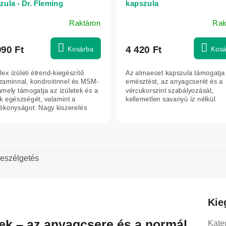
zula - Dr. Fleming
kapszula
Raktáron
Rak
090 Ft
4 420 Ft
Kosárba
Kosá
ex ízületi étrend-kiegészítő
Az almaecet kapszula támogatja
zaminnal, kondroitinnel és MSM-
emésztést, az anyagcserét és a
amely támogatja az ízületek és a
vércukorszint szabályozását,
k egészségét, valamint a
kellemetlen savanyú íz nélkül.
konyságot. Nagy kiszerelés
ú...
eszélgetés
Kie
k – az anyagcsere és a normál
Kate