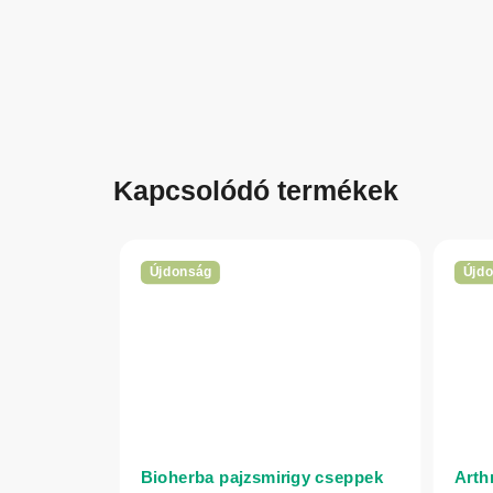
Kapcsolódó termékek
Újdonság
Újd
Bioherba pajzsmirigy cseppek
Arthr