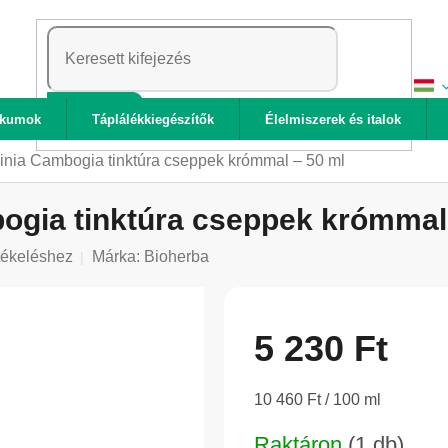
KERESÉS
ikumok
Táplálékkiegészítők
Élelmiszerek és italok
inia Cambogia tinktúra cseppek krómmal – 50 ml
ogia tinktúra cseppek krómmal
tékeléshez
Márka:
Bioherba
5 230 Ft
Egységár:
10 460 Ft / 100 ml
Raktáron
(1 db)