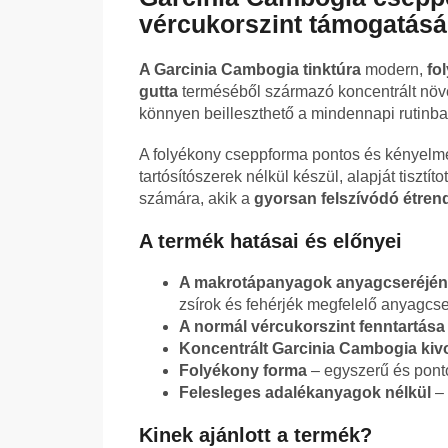
vércukorszint támogatásá
A Garcinia Cambogia tinktúra
modern,
fo
gutta
terméséből származó koncentrált növ
könnyen beilleszthető a mindennapi rutinba
A folyékony cseppforma pontos és kényelme
tartósítószerek nélkül készül, alapját tisztít
számára, akik a
gyorsan felszívódó étren
A termék hatásai és előnyei
A makrotápanyagok anyagcseréjén
zsírok és fehérjék megfelelő anyagcs
A normál vércukorszint fenntartása
Koncentrált Garcinia Cambogia kivo
Folyékony forma
– egyszerű és pont
Felesleges adalékanyagok nélkül
– 
Kinek ajánlott a termék?