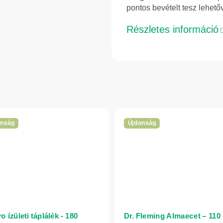
pontos bevételt tesz lehető
Részletes információ
onság
Újdonság
o ízületi táplálék - 180
Dr. Fleming Almaecet – 110