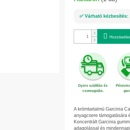
Várható kézbesítés:
Hozzáadás
Gyors szállítás és
Pénzviss
csomagolás.
gar
A krómtartalmú Garcinia Ca
anyagcsere támogatására és
Koncentrált Garcinia gummi-
adagolással és mindennapi 