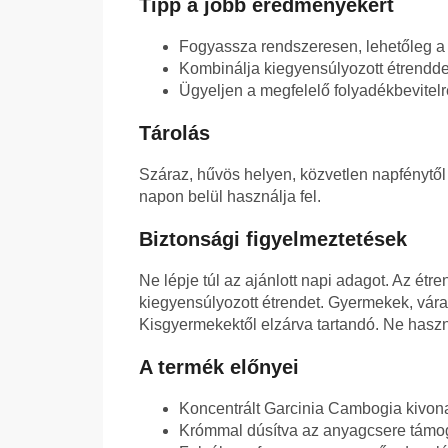
Tipp a jobb eredményekért
Fogyassza rendszeresen, lehetőleg a
Kombinálja kiegyensúlyozott étrendd
Ügyeljen a megfelelő folyadékbevitel
Tárolás
Száraz, hűvös helyen, közvetlen napfénytől 
napon belül használja fel.
Biztonsági figyelmeztetések
Ne lépje túl az ajánlott napi adagot. Az étre
kiegyensúlyozott étrendet. Gyermekek, vár
Kisgyermekektől elzárva tartandó. Ne haszn
A termék előnyei
Koncentrált Garcinia Cambogia kivonat
Krómmal dúsítva az anyagcsere támo