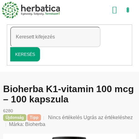
Ugrás
KOSÁ
a
fő
tartalomhoz
KERESÉS
Bioherba K1-vitamin 100 mcg
– 100 kapszula
6280
A
Nincs értékelés
Ugrás az értékeléshez
Újdonság
Tipp
termék
Márka:
Bioherba
átlagos
értékelése