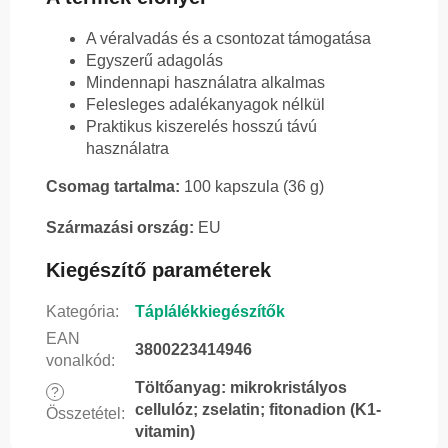
A véralvadás és a csontozat támogatása
Egyszerű adagolás
Mindennapi használatra alkalmas
Felesleges adalékanyagok nélkül
Praktikus kiszerelés hosszú távú
használatra
Csomag tartalma:
100 kapszula (36 g)
Származási ország:
EU
Kiegészítő paraméterek
Kategória
:
Táplálékkiegészítők
EAN
3800223414946
vonalkód
:
Töltőanyag: mikrokristályos
?
cellulóz; zselatin; fitonadion (K1-
Összetétel
:
vitamin)