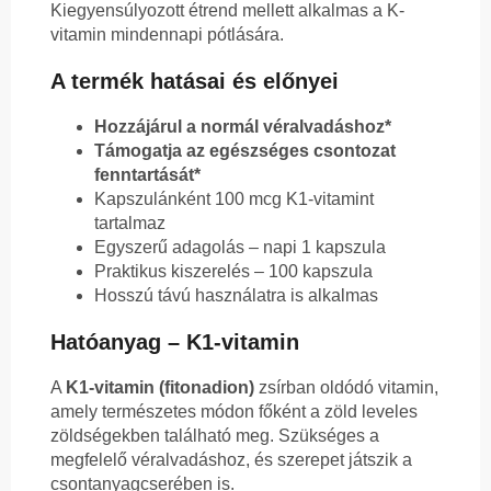
Kiegyensúlyozott étrend mellett alkalmas a K-
vitamin mindennapi pótlására.
A termék hatásai és előnyei
Hozzájárul a normál véralvadáshoz*
Támogatja az egészséges csontozat
fenntartását*
Kapszulánként 100 mcg K1-vitamint
tartalmaz
Egyszerű adagolás – napi 1 kapszula
Praktikus kiszerelés – 100 kapszula
Hosszú távú használatra is alkalmas
Hatóanyag – K1-vitamin
A
K1-vitamin (fitonadion)
zsírban oldódó vitamin,
amely természetes módon főként a zöld leveles
zöldségekben található meg. Szükséges a
megfelelő véralvadáshoz, és szerepet játszik a
csontanyagcserében is.