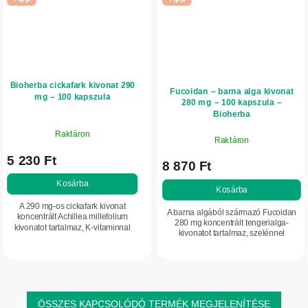
Bioherba cickafark kivonat 290
Fucoidan – barna alga kivonat
mg – 100 kapszula
280 mg – 100 kapszula –
Bioherba
Raktáron
Raktáron
5 230 Ft
8 870 Ft
Kosárba
Kosárba
A 290 mg-os cickafark kivonat
A barna algából származó Fucoidan
koncentrált Achillea millefolium
280 mg koncentrált tengerialga-
kivonatot tartalmaz, K-vitaminnal
kivonatot tartalmaz, szelénnel
kiegészítve. Támogatja a normál
kiegészítve. Támogatja az
véralvadást és a csontok
immunrendszer működését, és
egészségét. Praktikus...
hozzájárul a sejtek...
ÖSSZES KAPCSOLÓDÓ TERMÉK MEGJELENÍTÉSE