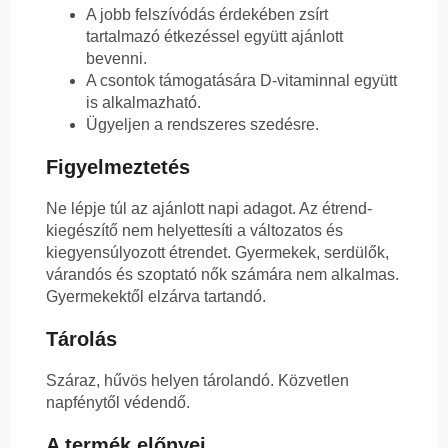
A jobb felszívódás érdekében zsírt
tartalmazó étkezéssel együtt ajánlott
bevenni.
A csontok támogatására D-vitaminnal együtt
is alkalmazható.
Ügyeljen a rendszeres szedésre.
Figyelmeztetés
Ne lépje túl az ajánlott napi adagot. Az étrend-
kiegészítő nem helyettesíti a változatos és
kiegyensúlyozott étrendet. Gyermekek, serdülők,
várandós és szoptató nők számára nem alkalmas.
Gyermekektől elzárva tartandó.
Tárolás
Száraz, hűvös helyen tárolandó. Közvetlen
napfénytől védendő.
A termék előnyei