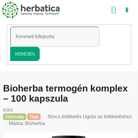
Ugrás
KOSÁ
a
fő
tartalomhoz
KERESÉS
Bioherba termogén komplex
– 100 kapszula
6262
A
Nincs értékelés
Ugrás az értékeléshez
Újdonság
Tipp
termék
Márka:
Bioherba
átlagos
értékelése