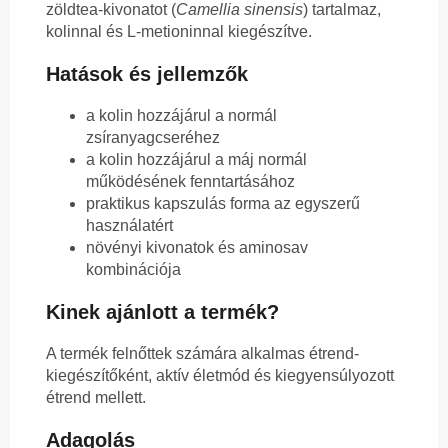
zöldtea-kivonatot (
Camellia sinensis
) tartalmaz,
kolinnal és L-metioninnal kiegészítve.
Hatások és jellemzők
a kolin hozzájárul a normál
zsíranyagcseréhez
a kolin hozzájárul a máj normál
működésének fenntartásához
praktikus kapszulás forma az egyszerű
használatért
növényi kivonatok és aminosav
kombinációja
Kinek ajánlott a termék?
A termék felnőttek számára alkalmas étrend-
kiegészítőként, aktív életmód és kiegyensúlyozott
étrend mellett.
Adagolás