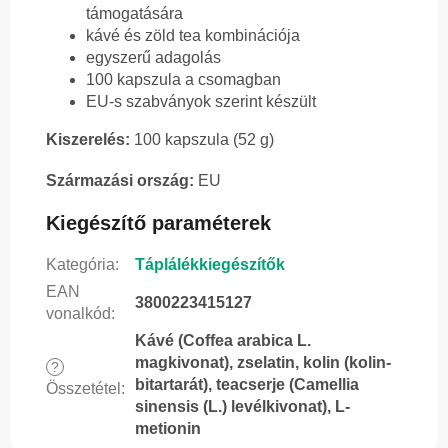
támogatására
kávé és zöld tea kombinációja
egyszerű adagolás
100 kapszula a csomagban
EU-s szabványok szerint készült
Kiszerelés:
100 kapszula (52 g)
Származási ország:
EU
Kiegészítő paraméterek
Kategória
:
Táplálékkiegészítők
EAN
3800223415127
vonalkód
:
Kávé (Coffea arabica L.
magkivonat), zselatin, kolin (kolin-
?
bitartarát), teacserje (Camellia
Összetétel
:
sinensis (L.) levélkivonat), L-
metionin