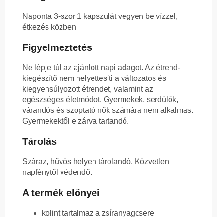
Naponta 3-szor 1 kapszulát vegyen be vízzel,
étkezés közben.
Figyelmeztetés
Ne lépje túl az ajánlott napi adagot. Az étrend-
kiegészítő nem helyettesíti a változatos és
kiegyensúlyozott étrendet, valamint az
egészséges életmódot. Gyermekek, serdülők,
várandós és szoptató nők számára nem alkalmas.
Gyermekektől elzárva tartandó.
Tárolás
Száraz, hűvös helyen tárolandó. Közvetlen
napfénytől védendő.
A termék előnyei
kolint tartalmaz a zsíranyagcsere