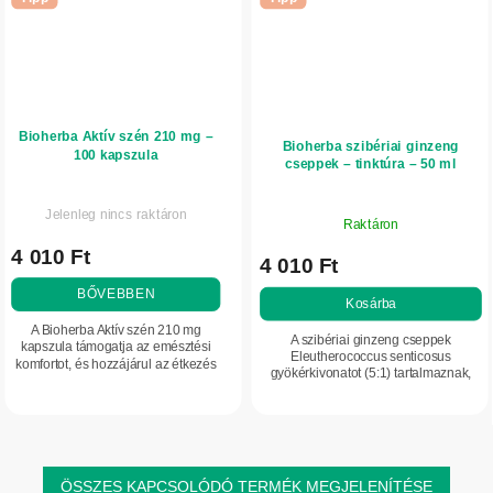
Bioherba Aktív szén 210 mg –
Bioherba szibériai ginzeng
100 kapszula
cseppek – tinktúra – 50 ml
Jelenleg nincs raktáron
Raktáron
4 010 Ft
4 010 Ft
BŐVEBBEN
Kosárba
A Bioherba Aktív szén 210 mg
A szibériai ginzeng cseppek
kapszula támogatja az emésztési
Eleutherococcus senticosus
komfortot, és hozzájárul az étkezés
gyökérkivonatot (5:1) tartalmaznak,
utáni túlzott gázképződés
B1-vitaminnal kiegészítve, amely
csökkentéséhez. Finoman
támogatja az energiatermelő
feldolgozott, növényi eredetű...
anyagcserét és az...
ÖSSZES KAPCSOLÓDÓ TERMÉK MEGJELENÍTÉSE