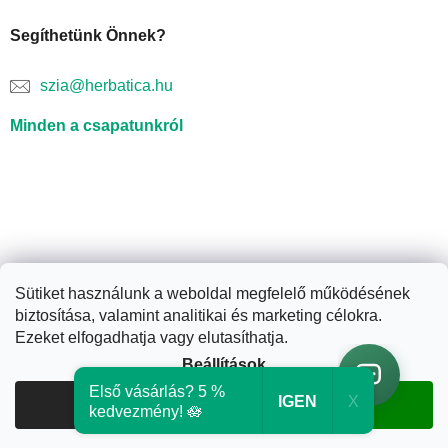
Segíthetünk Önnek?
szia@herbatica.hu
Minden a csapatunkról
Sütiket használunk a weboldal megfelelő működésének
biztosítása, valamint analitikai és marketing célokra.
Shoptet készítette
Ezeket elfogadhatja vagy elutasíthatja.
Beállítások
Copyright 2026
Herbatica.hu
. Minden jog fenntartva.
Süti
Első vásárlás? 5 %
IGEN
X
Elutasítom
Elfogadom
beállítások szerkesztése
kedvezmény! 🪷