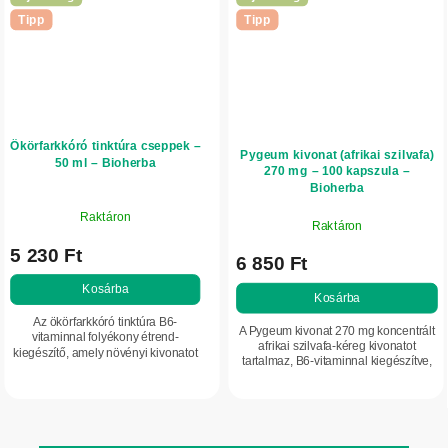
Tipp
Tipp
Ökörfarkkóró tinktúra cseppek –
Pygeum kivonat (afrikai szilvafa)
50 ml – Bioherba
270 mg – 100 kapszula –
Bioherba
Raktáron
Raktáron
5 230 Ft
6 850 Ft
Kosárba
Kosárba
Az ökörfarkkóró tinktúra B6-
A Pygeum kivonat 270 mg koncentrált
vitaminnal folyékony étrend-
afrikai szilvafa-kéreg kivonatot
kiegészítő, amely növényi kivonatot
tartalmaz, B6-vitaminnal kiegészítve,
(5:1) tartalmaz. Alkalmas az
amely támogatja az immunrendszer
immunitás és a légutak
normál működését és a normál...
támogatására. Praktikus cseppes...