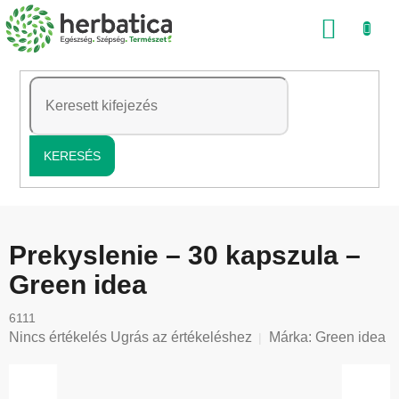
Ugrás
KOSÁ
a
fő
tartalomhoz
KERESÉS
Prekyslenie – 30 kapszula –
Green idea
6111
A
Nincs értékelés
Ugrás az értékeléshez
Márka:
Green idea
termék
átlagos
értékelése