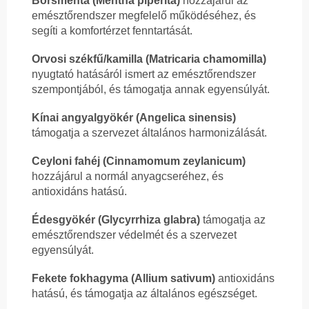
Borsmenta (Mentha piperita)
hozzájárul az
emésztőrendszer megfelelő működéséhez, és
segíti a komfortérzet fenntartását.
Orvosi székfű/kamilla (Matricaria chamomilla)
nyugtató hatásáról ismert az emésztőrendszer
szempontjából, és támogatja annak egyensúlyát.
Kínai angyalgyökér (Angelica sinensis)
támogatja a szervezet általános harmonizálását.
Ceyloni fahéj (Cinnamomum zeylanicum)
hozzájárul a normál anyagcseréhez, és
antioxidáns hatású.
Édesgyökér (Glycyrrhiza glabra)
támogatja az
emésztőrendszer védelmét és a szervezet
egyensúlyát.
Fekete fokhagyma (Allium sativum)
antioxidáns
hatású, és támogatja az általános egészséget.