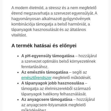
A modern életmód, a stressz és a nem megfelelő
étrend megzavarhatja a szervezet egyensúlyát. A
hagyományosan alkalmazott gyógynövények
kombinációja támogatja a belső harmóniát, a
tápanyagok hasznosulását és az általános
vitalitást.
A termék hatásai és előnyei
A pH-egyensúly támogatása
– hozzájárul
a szervezet optimális belső környezetének
fenntartásához.
Az emésztés támogatása
– segíti az
emésztőrendszer
megfelelő működését.
A tápanyagok jobb hasznosulása
–
támogatja az élelmiszerekből származó
tápanyagok hatékony felhasználását.
Az anyagcsere támogatása
– hozzájárul
az anyagcsere-folyamatok megfelelő
működéséhez.