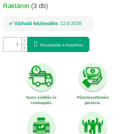
Raktáron
(3 db)
Várható kézbesítés:
12.8.2026
Hozzáadás a kosárhoz
Gyors szállítás és
Pénzvisszafizetési
csomagolás.
garancia.