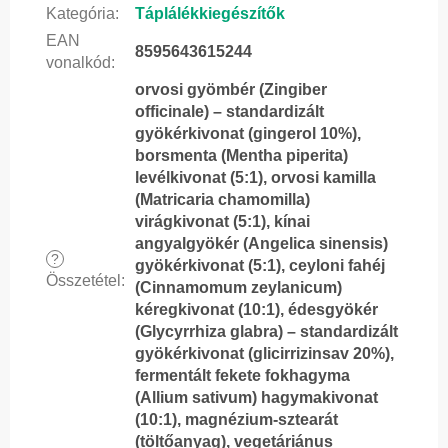
Kategória
:
Táplálékkiegészítők
EAN
8595643615244
vonalkód
:
orvosi gyömbér (Zingiber
officinale) – standardizált
gyökérkivonat (gingerol 10%),
borsmenta (Mentha piperita)
levélkivonat (5:1), orvosi kamilla
(Matricaria chamomilla)
virágkivonat (5:1), kínai
angyalgyökér (Angelica sinensis)
?
gyökérkivonat (5:1), ceyloni fahéj
Összetétel
:
(Cinnamomum zeylanicum)
kéregkivonat (10:1), édesgyökér
(Glycyrrhiza glabra) – standardizált
gyökérkivonat (glicirrizinsav 20%),
fermentált fekete fokhagyma
(Allium sativum) hagymakivonat
(10:1), magnézium-sztearát
(töltőanyag), vegetáriánus