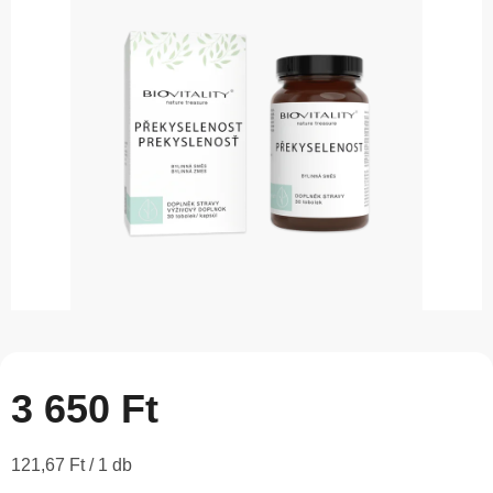
5-
ből
0,0
csillag.
3 650 Ft
Egységár:
121,67 Ft / 1 db