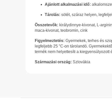
Ajánlott alkalmazási idő:
alkalomszer
Tárolás:
sötét, száraz helyen, legfelj
Összetevők:
királydinnye-kivonat, L-arginin
maca-kivonat, teobromin, cink
Figyelmeztetés:
Gyermekek, terhes és szop
legfeljebb 25 °C-on tárolandó. Gyermekektől 
termék nem helyettesíti a kiegyensúlyozott é
Származási ország:
Szlovákia
L
á