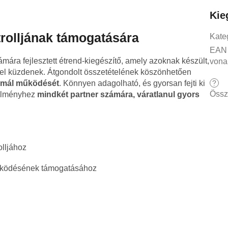
Kie
trolljának támogatására
Kate
EAN
zámára fejlesztett étrend-kiegészítő, amely azoknak készült,
vona
ssel küzdenek. Átgondolt összetételének köszönhetően
?
ormál működését
. Könnyen adagolható, és gyorsan fejti ki
Össz
m élményhez
mindkét partner számára, váratlanul gyors
lljához
 működésének támogatásához