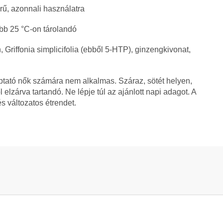
ű, azonnali használatra
ebb 25 °C-on tárolandó
, Griffonia simplicifolia (ebből 5-HTP), ginzengkivonat,
tató nők számára nem alkalmas. Száraz, sötét helyen,
elzárva tartandó. Ne lépje túl az ajánlott napi adagot. A
s változatos étrendet.