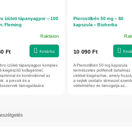
ro ízületi tápanyagpor – 100
Pterostilbén 50 mg – 60
Dr. Fleming
kapszula – Bioherba
Raktáron
Rak
40 Ft
10 090 Ft
Kosárba
Kosá
thro ízületi tápanyagpor komplex
A Pterostilbén 50 mg kapszula
d-kiegészítő kollagénnel,
természetes polifenolt tartalmaz
zaminnal és kondroitinnel az
cinkkel kiegészítve, amely hozzá
tek, a porcok és a
a sejtek oxidatív stresszel szem
sszervek támogatására.
védelméhez és támogatja az...
et a...
eszélgetés