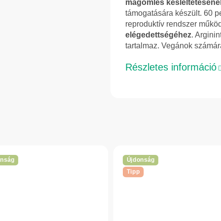
magömlés késleltetéséne
támogatására készült. 60 p
reproduktív rendszer működ
elégedettségéhez
. Argini
tartalmaz. Vegánok számára
Részletes információ
onság
Újdonság
Tipp