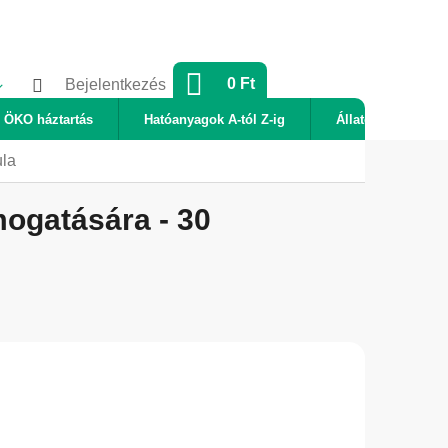
KOSÁR
0 Ft
Bejelentkezés
ÖKO háztartás
Hatóanyagok A-tól Z-ig
Állatok
Új
ula
mogatására - 30