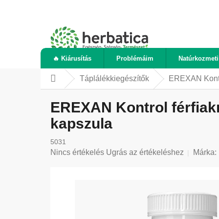
Ugrás
a
fő
tartalomhoz
🔥 Kiárusítás
Problémáim
Natúrkozmet
Táplálékkiegészítők
EREXAN Kontro
Kezdőlap
EREXAN Kontrol férfiakn
kapszula
5031
A
Nincs értékelés
Ugrás az értékeléshez
Márka:
termék
átlagos
értékelése
5-
ből
0,0