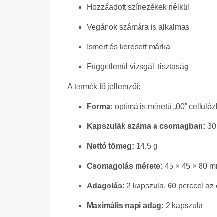
Hozzáadott színezékek nélkül
Vegánok számára is alkalmas
Ismert és keresett márka
Függetlenül vizsgált tisztaság
A termék fő jellemzői:
Forma:
optimális méretű „00” celluló
Kapszulák száma a csomagban:
30
Nettó tömeg:
14,5 g
Csomagolás mérete:
45 × 45 × 80 
Adagolás:
2 kapszula, 60 perccel az e
Maximális napi adag:
2 kapszula