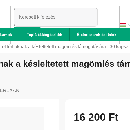
KERESÉS
ikumok
Táplálékkiegészítők
Élelmiszerek és italok
l férfiaknak a késleltetett magömlés támogatására - 30 kapsz
ak a késleltetett magömlés tá
EREXAN
16 200 Ft