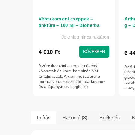
Vércukorszint cseppek –
Arth
tinktúra – 100 ml – Bioherba
g – 
Jelenleg nincs raktáron
4 010 Ft
BŐVEBBEN
6 4
A vércukorszint cseppek növényi
Az Ar
kivonatok és króm kombinációját
étren
tartalmazzák. A króm hozzájárul a
glükó
normál vércukorszint fenntartásához
ízüle
és a tápanyagok megfelelő
mozgá
anyagcseréjéhez....
Segíth
Leírás
Hasonló (8)
Értékelés
B