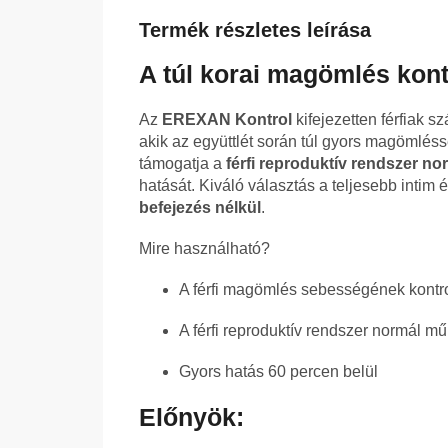
Termék részletes leírása
A túl korai magömlés kon
Az
EREXAN Kontrol
kifejezetten férfiak s
akik az együttlét során túl gyors magömlé
támogatja a
férfi reproduktív rendszer n
hatását. Kiváló választás a teljesebb inti
befejezés nélkül
.
Mire használható?
A férfi magömlés sebességének kontro
A férfi reproduktív rendszer normál
Gyors hatás 60 percen belül
Előnyök: