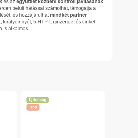
k
és az
együttlét közbeni kontroll javításának
ercen belüli hatással számolhat, támogatja a
ését, és hozzájárulhat
mindkét partner
nt, királydinnyét, 5-HTP-t, ginzenget és cinket
 is alkalmas.
Újdonság
Tipp