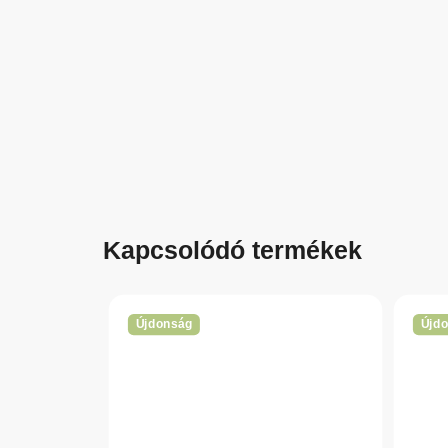
Kapcsolódó termékek
Újdonság
Újd