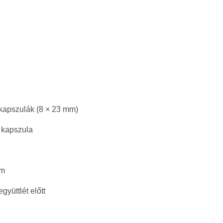
zkapszulák (8 × 23 mm)
 kapszula
mm
gyüttlét előtt