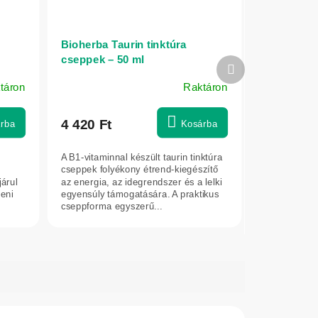
Bioherba Taurin tinktúra
cseppek – 50 ml
Következő
termék
táron
Raktáron
4 420 Ft
rba
Kosárba
A B1-vitaminnal készült taurin tinktúra
cseppek folyékony étrend-kiegészítő
járul
az energia, az idegrendszer és a lelki
beni
egyensúly támogatására. A praktikus
cseppforma egyszerű...