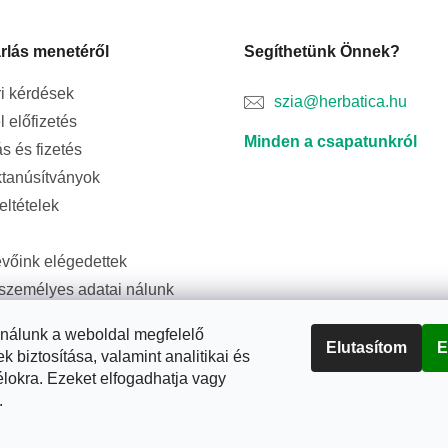
rlás menetéről
Segíthetünk Önnek?
i kérdések
szia@herbatica.hu
l előfizetés
Minden a csapatunkról
ás és fizetés
tanúsítványok
feltételek
evőink elégedettek
személyes adatai nálunk
ságban vannak
ználunk a weboldal megfelelő
Elutasítom
E
biztosítása, valamint analitikai és
élokra. Ezeket elfogadhatja vagy
.
rtva.
Süti beállítások szerkesztése