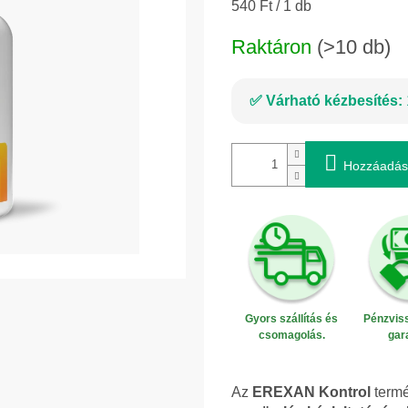
Egységár:
540 Ft / 1 db
Raktáron
(>10 db)
Várható kézbesítés:
Hozzáadás
Gyors szállítás és
Pénzviss
csomagolás.
gar
Az
EREXAN Kontrol
term