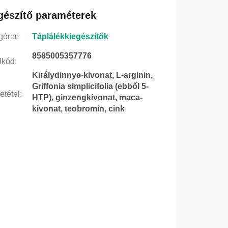
gészítő paraméterek
gória
:
Táplálékkiegészítők
8585005357776
lkód
:
Királydinnye-kivonat, L-arginin,
Griffonia simplicifolia (ebből 5-
etétel
:
HTP), ginzengkivonat, maca-
kivonat, teobromin, cink