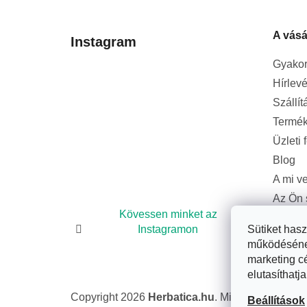
b
l
A vásá
é
Instagram
c
Gyakor
Hírlevé
Szállít
Termék
Üzleti 
Blog
A mi v
Az Ön 
bizton
Kövessen minket az
Instagramon
Sütiket has
működésének 
marketing c
elutasíthatja
Copyright 2026
Herbatica.hu
. Minden jog fennta
Beállítások