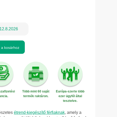
12.8.2026
 a kosárhoz
zafizetési
Több mint 60 saját
Európa-szerte több
ancia.
termék raktáron.
ezer ügyfél által
tesztelve.
észetes
étrend-kiegészítő férfiaknak
, amely a