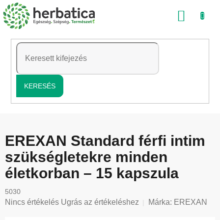
Ugrás
KOSÁ
a
fő
tartalomhoz
KERESÉS
EREXAN Standard férfi intim
szükségletekre minden
életkorban – 15 kapszula
5030
A
Nincs értékelés
Ugrás az értékeléshez
Márka:
EREXAN
termék