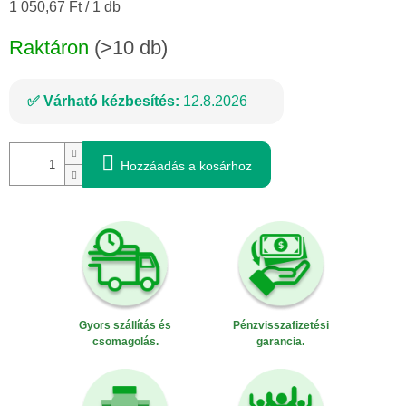
Egységár:
1 050,67 Ft / 1 db
Raktáron
(>10 db)
Várható kézbesítés:
12.8.2026
Hozzáadás a kosárhoz
Gyors szállítás és
Pénzvisszafizetési
csomagolás.
garancia.