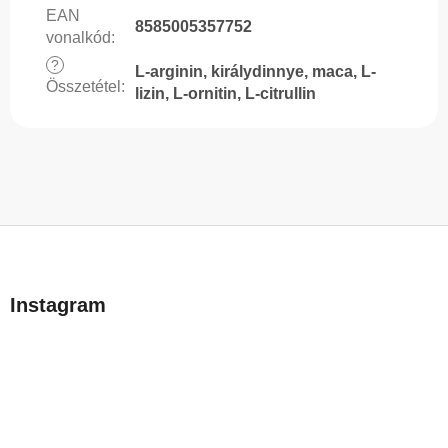
EAN
8585005357752
vonalkód
:
?
L-arginin, királydinnye, maca, L-
Összetétel
:
lizin, L-ornitin, L-citrullin
L
á
b
Instagram
l
é
c