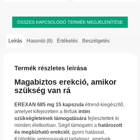
csökkentéséhez, valamint a
feldolgozott, növényi eredetű...
normál...
ÖSSZES KAPCSOLÓDÓ TERMÉK MEGJELENÍTÉSE
Leírás
Hasonló (8)
Értékelés
Beszélgetés
Termék részletes leírása
Magabiztos erekció, amikor
szükség van rá
EREXAN 685 mg 15 kapszula
étrend-kiegészítő,
amelyet kifejezetten a férfiak
intim
szükségleteinek támogatására
fejlesztettek ki
minden életkorban. Segít támogatni a
határozott
és megbízható erekciót
, gyors hatással.
Különféle aminosavakat tartalmaz, amelyek