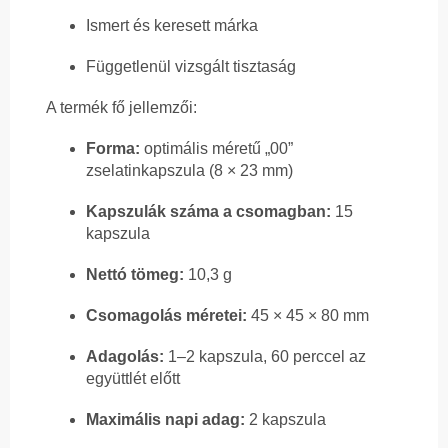
Ismert és keresett márka
Függetlenül vizsgált tisztaság
A termék fő jellemzői:
Forma:
optimális méretű „00”
zselatinkapszula (8 × 23 mm)
Kapszulák száma a csomagban:
15
kapszula
Nettó tömeg:
10,3 g
Csomagolás méretei:
45 × 45 × 80 mm
Adagolás:
1–2 kapszula, 60 perccel az
együttlét előtt
Maximális napi adag:
2 kapszula