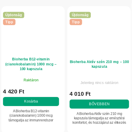
Újdonság
Újdonság
Tipp
Tipp
Bioherba B12-vitamin
Bioherba Aktív szén 210 mg – 100
(cianokobalamin) 1000 mcg –
kapszula
100 kapszula
Raktáron
Jelenleg nincs raktáron
4 420 Ft
4 010 Ft
Kosárba
BŐVEBBEN
A Bioherba B12-vitamin
A Bioherba Aktív szén 210 mg
(cianokobalamin) 1000 mcg
kapszula támogatja az emésztési
támogatja az immunrendszer
komfortot, és hozzájárul az étkezés
megfelelő működését, hozzájárul a
utáni túlzott gázképződés
fáradtság és kifáradás
csökkentéséhez. Finoman