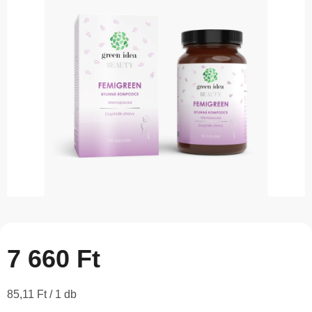
5-
ből
0,0
csillag.
7 660 Ft
Egységár:
85,11 Ft / 1 db