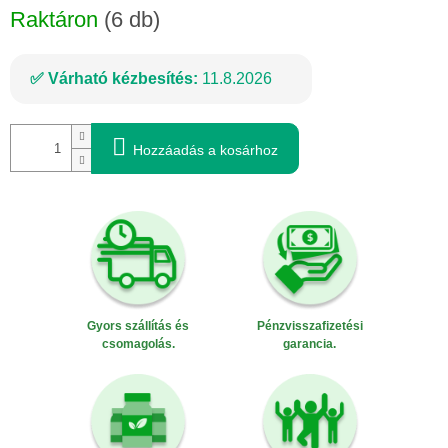
Raktáron
(6 db)
Várható kézbesítés:
11.8.2026
Hozzáadás a kosárhoz
Gyors szállítás és
Pénzvisszafizetési
csomagolás.
garancia.