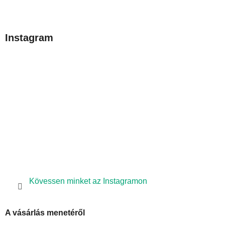
L
á
b
Instagram
l
é
c
Kövessen minket az Instagramon
A vásárlás menetéről