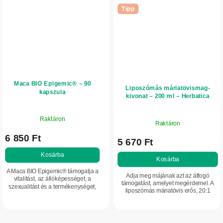
Tipp
Maca BIO Epigemic® – 90
Liposzómás máriatövismag-
kapszula
kivonat – 200 ml – Herbatica
Raktáron
Raktáron
6 850 Ft
5 670 Ft
Kosárba
Kosárba
A Maca BIO Epigemic® támogatja a
Adja meg májának azt az átfogó
vitalitást, az állóképességet, a
támogatást, amelyet megérdemel. A
szexualitást és a termékenységet,
liposzómás máriatövis erős, 20:1
emellett kedvezően hozzájárulhat a
arányú kivonat formájában segíti a
menopauzában lévő nők
szilimarin jobb hasznosulását.
hormonális...
Szlovák...