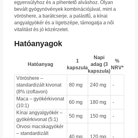
egyensúlyhoz és a pihentető alváshoz. Olyan
bevált gyógynövények kombinációjával, mint a
vöröshere, a barátcserje, a palástfű, a kínai
angyalgyökér és a ligetszépe, támogatja a női
vitalitást és jó közérzetet.
Hatóanyagok
Napi
1
%
Hatóanyag
adag (3
kapszula
NRV*
kapszula)
Vöröshere –
standardizált kivonat
80 mg
240 mg
-
(8% izoflavon)
Maca – gyökérkivonat
60 mg
180 mg
-
(10:1)
Kínai angyalgyökér –
50 mg
150 mg
-
gyökérkivonat (5:1)
Orvosi macskagyökér
– standardizált
40 mg
120 mg
-