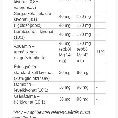
kivonat (0,8%
valerénsav)
Sárgászöld palástfű –
40 mg
120 mg
-
kivonat (4:1)
Ligetszépeolaj
40 mg
120 mg
-
Barátcserje – kivonat
40 mg
120 mg
-
(10:1)
40 mg
120 mg
Aquamin –
(ebből
(ebből
természetes
11%
Mg 14
Mg 42
magnéziumforrás
mg)
mg)
Édesgyökér –
standardizált kivonat
30 mg
90 mg
-
(20% glicirrizinsav)
Damiana –
30 mg
90 mg
-
levélkivonat (10:1)
Gránátalma –
30 mg
90 mg
-
héjkivonat (10:1)
*NRV – napi beviteli referenciaérték nincs