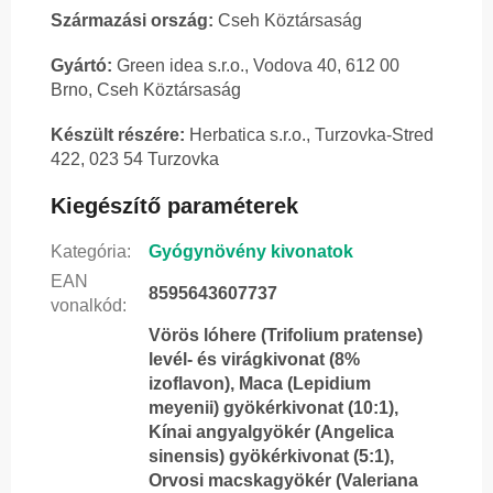
Származási ország:
Cseh Köztársaság
Gyártó:
Green idea s.r.o., Vodova 40, 612 00
Brno, Cseh Köztársaság
Készült részére:
Herbatica s.r.o., Turzovka-Stred
422, 023 54 Turzovka
Kiegészítő paraméterek
Kategória
:
Gyógynövény kivonatok
EAN
8595643607737
vonalkód
:
Vörös lóhere (Trifolium pratense)
levél- és virágkivonat (8%
izoflavon), Maca (Lepidium
meyenii) gyökérkivonat (10:1),
Kínai angyalgyökér (Angelica
sinensis) gyökérkivonat (5:1),
Orvosi macskagyökér (Valeriana