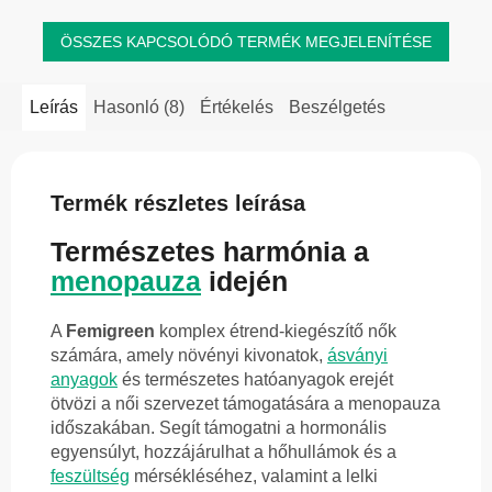
ÖSSZES KAPCSOLÓDÓ TERMÉK MEGJELENÍTÉSE
Leírás
Hasonló (8)
Értékelés
Beszélgetés
Termék részletes leírása
Természetes harmónia a
menopauza
idején
A
Femigreen
komplex étrend-kiegészítő nők
számára, amely növényi kivonatok,
ásványi
anyagok
és természetes hatóanyagok erejét
ötvözi a női szervezet támogatására a menopauza
időszakában. Segít támogatni a hormonális
egyensúlyt, hozzájárulhat a hőhullámok és a
feszültség
mérsékléséhez, valamint a lelki