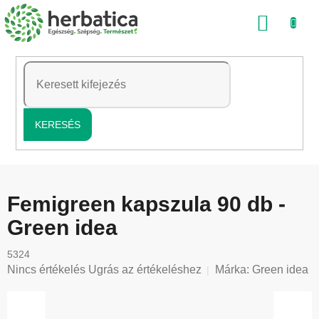
Ugrás
KOSÁ
a
fő
tartalomhoz
KERESÉS
Femigreen kapszula 90 db -
Green idea
5324
A
Nincs értékelés
Ugrás az értékeléshez
Márka:
Green idea
termék
átlagos
értékelése