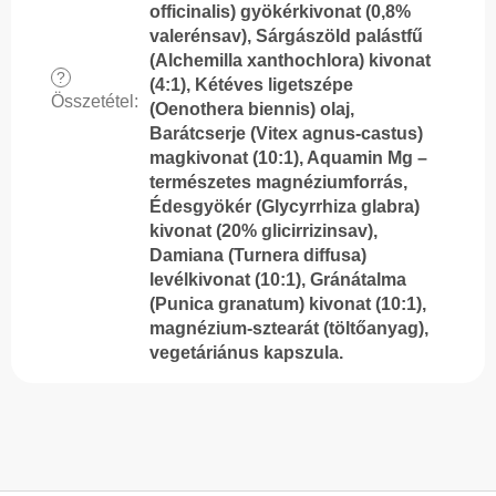
officinalis) gyökérkivonat (0,8%
valerénsav), Sárgászöld palástfű
(Alchemilla xanthochlora) kivonat
?
(4:1), Kétéves ligetszépe
Összetétel
:
(Oenothera biennis) olaj,
Barátcserje (Vitex agnus-castus)
magkivonat (10:1), Aquamin Mg –
természetes magnéziumforrás,
Édesgyökér (Glycyrrhiza glabra)
kivonat (20% glicirrizinsav),
Damiana (Turnera diffusa)
levélkivonat (10:1), Gránátalma
(Punica granatum) kivonat (10:1),
magnézium-sztearát (töltőanyag),
vegetáriánus kapszula.