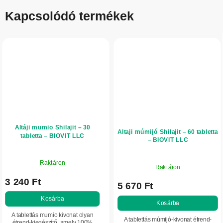
Kapcsolódó termékek
Altáji mumio Shilajit – 30
Altaji múmijó Shilajit – 60 tabletta
tabletta – BIOVIT LLC
– BIOVIT LLC
Raktáron
Raktáron
3 240 Ft
5 670 Ft
Kosárba
Kosárba
A tablettás mumio kivonat olyan
A tablettás múmijó-kivonat étrend-
étrend-kiegészítő, amely 100%