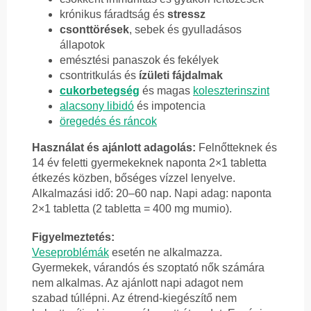
krónikus fáradtság és
stressz
csonttörések
, sebek és gyulladásos
állapotok
emésztési panaszok és fekélyek
csontritkulás és
ízületi fájdalmak
cukorbetegség
és magas
koleszterinszint
alacsony libidó
és impotencia
öregedés és ráncok
Használat és ajánlott adagolás:
Felnőtteknek és
14 év feletti gyermekeknek naponta 2×1 tabletta
étkezés közben, bőséges vízzel lenyelve.
Alkalmazási idő: 20–60 nap. Napi adag: naponta
2×1 tabletta (2 tabletta = 400 mg mumio).
Figyelmeztetés:
Veseproblémák
esetén ne alkalmazza.
Gyermekek, várandós és szoptató nők számára
nem alkalmas. Az ajánlott napi adagot nem
szabad túllépni. Az étrend-kiegészítő nem