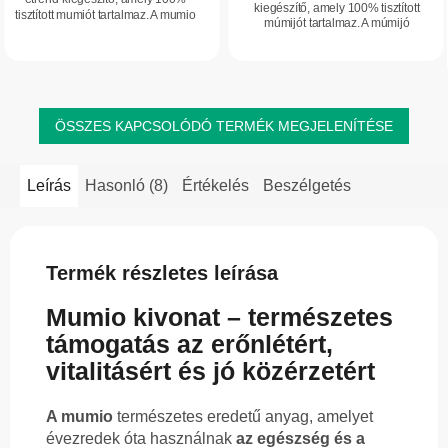
kiegészítő, amely 100% tisztított
tisztított mumiót tartalmaz. A mumio
múmijót tartalmaz. A múmijó
természetes eredetű anyag, amelyet
természetes eredetű anyag, amely
hagyományosan a szervezet
értékes összetevőivel támogatja az
támogatására...
immunrendszer...
ÖSSZES KAPCSOLÓDÓ TERMÉK MEGJELENÍTÉSE
Leírás
Hasonló (8)
Értékelés
Beszélgetés
Termék részletes leírása
Mumio kivonat – természetes
támogatás az erőnlétért,
vitalitásért és jó közérzetért
A mumio
természetes eredetű anyag, amelyet
évezredek óta használnak
az egészség és a