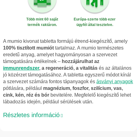
Több mint 60 saját
Európa-szerte több ezer
termék raktáron.
ügyfél által tesztelve.
A mumio kivonat tabletta formájú étrend-kiegészítő, amely
100% tisztított mumiót
tartalmaz. A mumio természetes
eredetű anyag, amelyet hagyományosan a szervezet
támogatására értékelnek –
hozzájárulhat az
immunrendszer
, a regeneráció, a vitalitás
és az általános
jó közérzet támogatásához. A tabletta egyszerű módot kínál
a szervezet számára fontos tápanyagok és
ásványi anyagok
pótlására, például
magnézium, foszfor, szilícium, vas,
cink, kén, réz és bór
bevitelére. Megfelelő kiegészítő lehet
lábadozás idején, például sérülések után.
Részletes információ