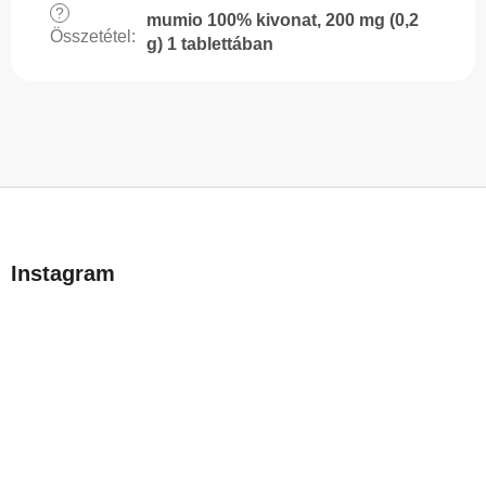
?
mumio 100% kivonat, 200 mg (0,2
Összetétel
:
g) 1 tablettában
L
á
b
Instagram
l
é
c