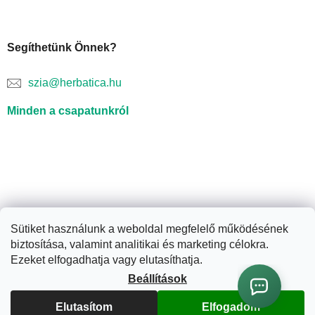
Segíthetünk Önnek?
szia@herbatica.hu
Minden a csapatunkról
Sütiket használunk a weboldal megfelelő működésének
biztosítása, valamint analitikai és marketing célokra.
Shoptet készítette
Ezeket elfogadhatja vagy elutasíthatja.
Beállítások
Copyright 2026
Herbatica.hu
. Minden jog fenntartva.
Süti
Elutasítom
Elfogadom
beállítások szerkesztése