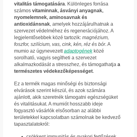
vitalitás támogatására
. Különleges forrása
számos
vitaminnak, ásványi anyagnak,
nyomelemnek, aminosavnak és
antioxidánsnak
, amelyek hozzájárulhatnak a
szervezet védelméhez és regenerációjához. A
legjelentősebbek közé tartozik:
magnézium,
foszfor, szilícium, vas, cink, kén, réz és bór
. A
mumio az úgynevezett
adaptogének
közé
sorolható, vagyis segítheti a szervezet
alkalmazkodását a stresszhez, és támogathatja
a
természetes védekezőképességet
.
Ez a termék magas minőségi és biztonsági
elvárások szerint készül, és azok számára
ajánlott, akik szeretnék támogatni egészségüket
és vitalitásukat. A mumiót hosszabb ideje
fogyasztó vásárlók elsősorban az alábbi
területekkel kapcsolatban számolnak be kedvező
tapasztalatokról:
csökkent immunitás és gyakori fertőzések