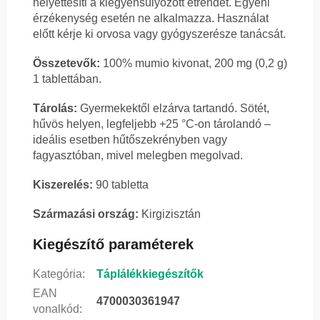
helyettesíti a kiegyensúlyozott étrendet. Egyéni
érzékenység esetén ne alkalmazza. Használat
előtt kérje ki orvosa vagy gyógyszerésze tanácsát.
Összetevők:
100% mumio kivonat, 200 mg (0,2 g)
1 tablettában.
Tárolás:
Gyermekektől elzárva tartandó. Sötét,
hűvös helyen, legfeljebb +25 °C-on tárolandó –
ideális esetben hűtőszekrényben vagy
fagyasztóban, mivel melegben megolvad.
Kiszerelés:
90 tabletta
Származási ország:
Kirgizisztán
Kiegészítő paraméterek
Kategória
:
Táplálékkiegészítők
EAN
4700030361947
vonalkód
: