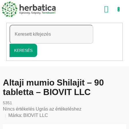
Ugrás
KOSÁ
a
fő
tartalomhoz
KERESÉS
Altaji mumio Shilajit – 90
tabletta – BIOVIT LLC
5351
A
Nincs értékelés
Ugrás az értékeléshez
termék
Márka:
BIOVIT LLC
átlagos
értékelése