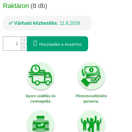
Raktáron
(8 db)
Várható kézbesítés:
11.8.2026
Hozzáadás a kosárhoz
Gyors szállítás és
Pénzvisszafizetési
csomagolás.
garancia.