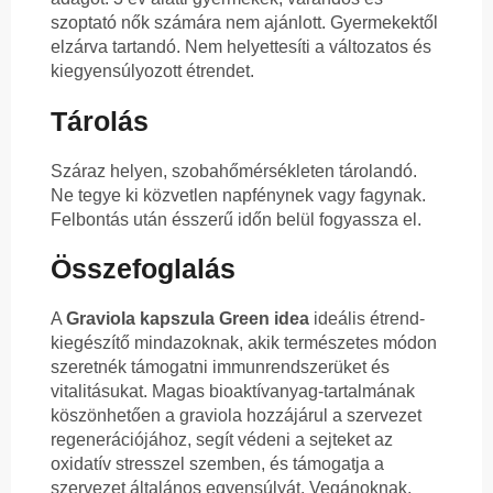
szoptató nők számára nem ajánlott. Gyermekektől
elzárva tartandó. Nem helyettesíti a változatos és
kiegyensúlyozott étrendet.
Tárolás
Száraz helyen, szobahőmérsékleten tárolandó.
Ne tegye ki közvetlen napfénynek vagy fagynak.
Felbontás után ésszerű időn belül fogyassza el.
Összefoglalás
A
Graviola kapszula Green idea
ideális étrend-
kiegészítő mindazoknak, akik természetes módon
szeretnék támogatni immunrendszerüket és
vitalitásukat. Magas bioaktívanyag-tartalmának
köszönhetően a graviola hozzájárul a szervezet
regenerációjához, segít védeni a sejteket az
oxidatív stresszel szemben, és támogatja a
szervezet általános egyensúlyát. Vegánoknak,