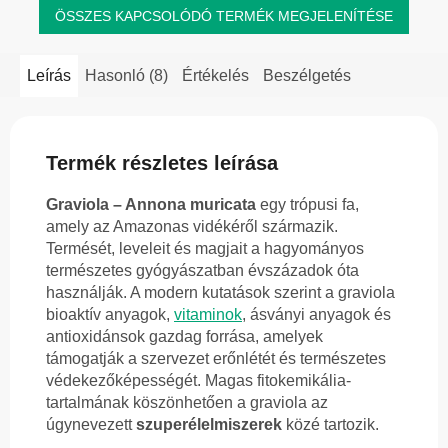
ÖSSZES KAPCSOLÓDÓ TERMÉK MEGJELENÍTÉSE
Leírás
Hasonló (8)
Értékelés
Beszélgetés
Termék részletes leírása
Graviola – Annona muricata
egy trópusi fa,
amely az Amazonas vidékéről származik.
Termését, leveleit és magjait a hagyományos
természetes gyógyászatban évszázadok óta
használják. A modern kutatások szerint a graviola
bioaktív anyagok,
vitaminok
, ásványi anyagok és
antioxidánsok gazdag forrása, amelyek
támogatják a szervezet erőnlétét és természetes
védekezőképességét. Magas fitokemikália-
tartalmának köszönhetően a graviola az
úgynevezett
szuperélelmiszerek
közé tartozik.