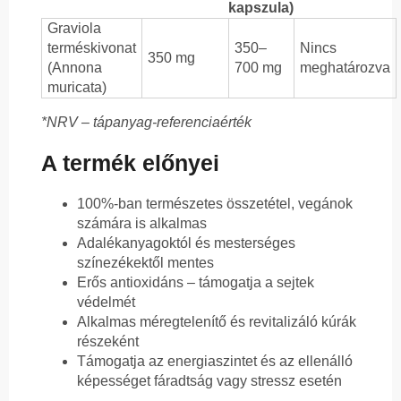
kapszula)
Graviola
terméskivonat
350–
Nincs
350 mg
(Annona
700 mg
meghatározva
muricata)
*NRV – tápanyag-referenciaérték
A termék előnyei
100%-ban természetes összetétel, vegánok
számára is alkalmas
Adalékanyagoktól és mesterséges
színezékektől mentes
Erős antioxidáns – támogatja a sejtek
védelmét
Alkalmas méregtelenítő és revitalizáló kúrák
részeként
Támogatja az energiaszintet és az ellenálló
képességet fáradtság vagy stressz esetén