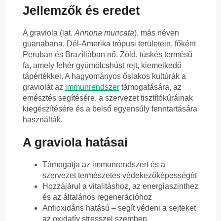
Jellemzők és eredet
A graviola (lat.
Annona muricata
), más néven
guanabana, Dél-Amerika trópusi területein, főként
Peruban és Brazíliában nő. Zöld, tüskés termésű
fa, amely fehér gyümölcshúst rejt, kiemelkedő
tápértékkel. A hagyományos őslakos kultúrák a
graviolát az
immunrendszer
támogatására, az
emésztés segítésére, a szervezet tisztítókúráinak
kiegészítésére és a belső egyensúly fenntartására
használták.
A graviola hatásai
Támogatja az immunrendszert és a
szervezet természetes védekezőképességét
Hozzájárul a vitalitáshoz, az energiaszinthez
és az általános regenerációhoz
Antioxidáns hatású – segít védeni a sejteket
az oxidatív stresszel szemben