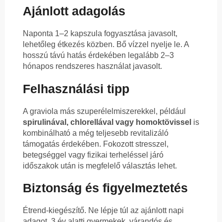
Ajánlott adagolás
Naponta 1–2 kapszula fogyasztása javasolt,
lehetőleg étkezés közben. Bő vízzel nyelje le. A
hosszú távú hatás érdekében legalább 2–3
hónapos rendszeres használat javasolt.
Felhasználási tipp
A graviola más szuperélelmiszerekkel, például
spirulinával, chlorellával vagy homoktövissel
is
kombinálható a még teljesebb revitalizáló
támogatás érdekében. Fokozott stresszel,
betegséggel vagy fizikai terheléssel járó
időszakok után is megfelelő választás lehet.
Biztonság és figyelmeztetés
Étrend-kiegészítő. Ne lépje túl az ajánlott napi
adagot. 3 év alatti gyermekek, várandós és