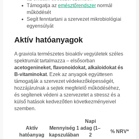
Támogatja az
emésztőrendszer
normál
működését
Segít fenntartani a szervezet mikrobiológiai
egyensúlyát
Aktív hatóanyagok
A graviola természetes bioaktív vegyületek széles
spektrumát tartalmazza – elsősorban
acetogenineket, flavonoidokat, alkaloidokat és
B-vitaminokat
. Ezek az anyagok együttesen
támogatják a szervezet védekezőképességét,
hozzájárulnak a sejtek megfelelő működéséhez,
és segítenek védeni a szervezetet a stressz és a
külső hatások kedvezőtlen következményeivel
szemben.
Napi
Aktív
Mennyiség 1
adag (1–
% NRV*
hatóanyag
kapszulában
2