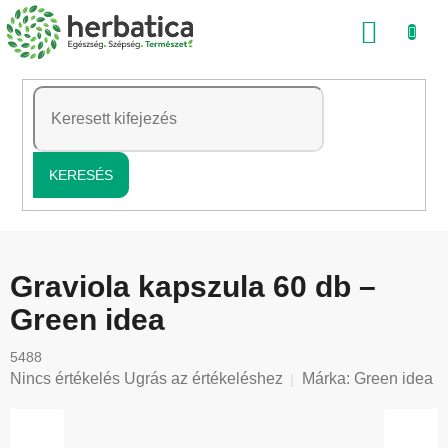
Ugrás
KOSÁ
a
fő
tartalomhoz
KERESÉS
Graviola kapszula 60 db –
Green idea
5488
A
Nincs értékelés
Ugrás az értékeléshez
Márka:
Green idea
termék
átlagos
értékelése