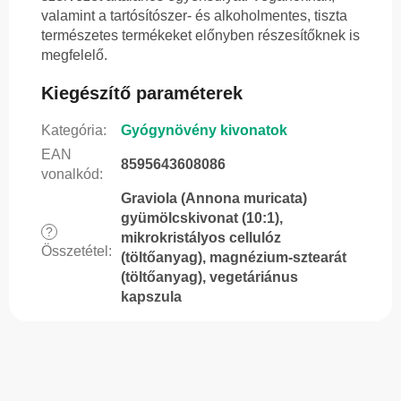
valamint a tartósítószer- és alkoholmentes, tiszta
természetes termékeket előnyben részesítőknek is
megfelelő.
Kiegészítő paraméterek
Kategória
:
Gyógynövény kivonatok
EAN
8595643608086
vonalkód
:
Graviola (Annona muricata)
gyümölcskivonat (10:1),
?
mikrokristályos cellulóz
Összetétel
:
(töltőanyag), magnézium-sztearát
(töltőanyag), vegetáriánus
kapszula