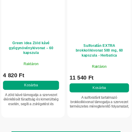
Green idea Zöld kávé
Sulforafán EXTRA
gyógynövénykivonat – 60
brokkolikivonat 500 mg, 60
kapszula
kapszula - Herbatica
Raktáron
Raktáron
4 820 Ft
11 540 Ft
Kosárba
Kosárba
A zöld kávé támogatja a szervezet
A sulforafánt tartalmazó
élénkítését fáradtság és kimerültség
brokkolikivonat támogatja a szervezet
esetén, segíti a zsírégetést és
természetes méregtelenítő folyamatait,
hozzájárulhat az étvágy
és hozzájárul az antioxidáns
mérsékléséhez. Standardizált arab
mechanizmusok aktiválásához.
kávécserje...
Ideális...