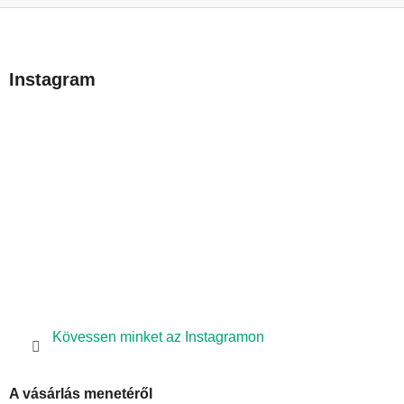
L
á
b
Instagram
l
é
c
Kövessen minket az Instagramon
A vásárlás menetéről