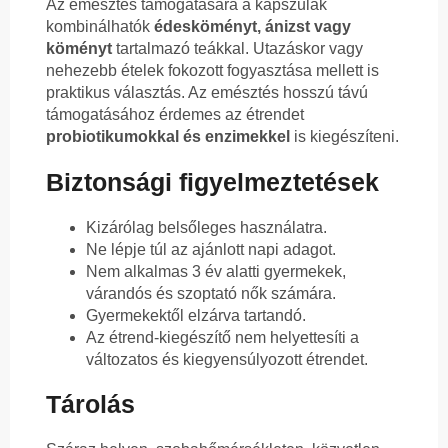
Az emésztés támogatására a kapszulák
kombinálhatók
édesköményt, ánizst vagy
köményt
tartalmazó teákkal. Utazáskor vagy
nehezebb ételek fokozott fogyasztása mellett is
praktikus választás. Az emésztés hosszú távú
támogatásához érdemes az étrendet
probiotikumokkal és enzimekkel
is kiegészíteni.
Biztonsági figyelmeztetések
Kizárólag belsőleges használatra.
Ne lépje túl az ajánlott napi adagot.
Nem alkalmas 3 év alatti gyermekek,
várandós és szoptató nők számára.
Gyermekektől elzárva tartandó.
Az étrend-kiegészítő nem helyettesíti a
változatos és kiegyensúlyozott étrendet.
Tárolás