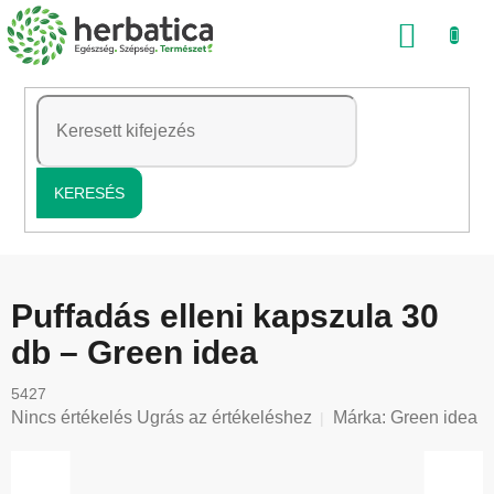
Ugrás
KOSÁ
a
fő
tartalomhoz
KERESÉS
Puffadás elleni kapszula 30
db – Green idea
5427
A
Nincs értékelés
Ugrás az értékeléshez
Márka:
Green idea
termék
átlagos
értékelése