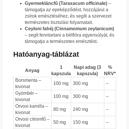
Gyermekláncfű (Taraxacum officinale)
–
támogatja az epeképződést, hozzájárul a
zsírok emésztéséhez, és segíti a szervezet
természetes tisztulási folyamatait.
Ceyloni fahéj (Cinnamomum zeylanicum)
– segít fenntartani a bélflóra egyensúlyát, és
támogatja a természetes emésztést.
Hatóanyag-táblázat
1
Napi adag (3
%
Anyag
kapszula
kapszula)
NRV*
Borsmenta –
100 mg
300 mg
–
kivonat
Gyömbér –
100 mg
300 mg
–
kivonat
Orvosi kamilla –
80 mg
240 mg
–
kivonat
Orvosi citromfű –
50 mg
150 mg
–
kivonat