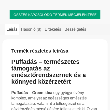
a...
ÖSSZES KAPCSOLÓDÓ TERMÉK MEGJELENÍTÉSE
Leírás
Hasonló (8)
Értékelés
Beszélgetés
Termék részletes leírása
Puffadás – természetes
támogatás az
emésztőrendszernek és a
könnyed közérzetért
Puffadás – Green idea
egy gyógynövény-
komplex, amelyet az egészséges emésztés
támogatására, valamint a teltségérzet és a
gázképződés mérséklésére fejlesztettek ki. Olyan