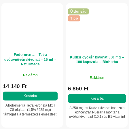
Újdonság
Tipp
Fodormenta – Tetra
Kudzu gyökér kivonat 350 mg –
gyógynövénykivonat – 15 ml –
100 kapszula – Bioherba
Naturmeda
Raktáron
Raktáron
14 140 Ft
6 850 Ft
Kosárba
Kosárba
A fodormenta Tetra kivonata MCT
A 350 mg-os Kudzu kivonat kapszula
C8 olajban (1,5% / 225 mg)
koncentrált Pueraria montana
támogatja a természetes emésztést,
gyökérkivonatot (10:1) és B1-vitamint
segíthet enyhíteni a
(tiamint) tartalmaz. Hozzájárul az
gyomorpanaszokat és hozzájárul az
idegrendszer normál működéséhez és
izmok ellazulásához. Segít...