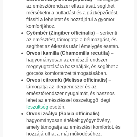
az emésztőrendszer ellazulását, segíthet
mérsékelni a puffadást és a gázképződést,
frissíti a leheletet és hozzájárul a gyomor
komfortjához.
Gyömbér (Zingiber officinalis)
– serkenti
az emésztést, támogatja a bélmozgást, és
segíthet az étkezés utáni émelygés esetén.
Orvosi kamilla (Chamomilla recutita)
–
hagyományosan az emésztőrendszer
megnyugtatására használják, és segíthet a
görcsös komfortérzet támogatásában.
Orvosi citromfű (Melissa officinalis)
–
támogatja az idegrendszer és az
emésztőrendszer nyugalmát, és hasznos
lehet az emésztéssel összefüggő idegi
feszültség
esetén.
Orvosi zsálya (Salvia officinalis)
–
hagyományosan értékelt gyógynövény,
amely támogatja az emésztési komfortot, és
hozzájárulhat a máj működéséhez.