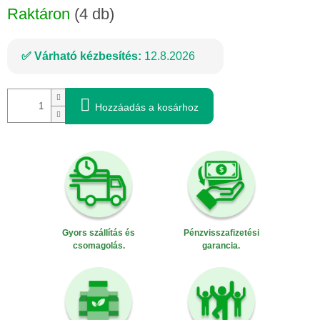
Raktáron
(4 db)
Várható kézbesítés:
12.8.2026
Hozzáadás a kosárhoz
Gyors szállítás és
Pénzvisszafizetési
csomagolás.
garancia.