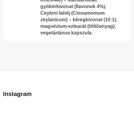
gyökérkivonat (flavonok 4%),
Ceyloni fahéj (Cinnamomum
zeylanicum) – kéregkivonat (10:1),
magnézium-sztearát (töltőanyag),
vegetáriánus kapszula.
L
á
b
Instagram
l
é
c