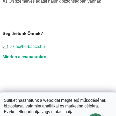
Az Ön személyes adatai nálunk biztonságban vannak
Segíthetünk Önnek?
szia@herbatica.hu
Minden a csapatunkról
Sütiket használunk a weboldal megfelelő működésének
biztosítása, valamint analitikai és marketing célokra.
Shoptet készítette
Ezeket elfogadhatja vagy elutasíthatja.