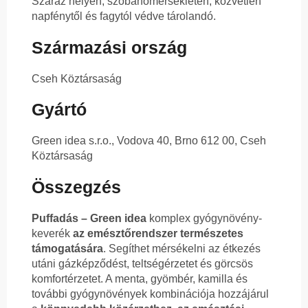
Száraz helyen, szobahőmérsékleten, közvetlen
napfénytől és fagytól védve tárolandó.
Származási ország
Cseh Köztársaság
Gyártó
Green idea s.r.o., Vodova 40, Brno 612 00, Cseh
Köztársaság
Összegzés
Puffadás – Green idea
komplex gyógynövény-
keverék
az emésztőrendszer természetes
támogatására
. Segíthet mérsékelni az étkezés
utáni gázképződést, teltségérzetet és görcsös
komfortérzetet. A menta, gyömbér, kamilla és
további gyógynövények kombinációja hozzájárul