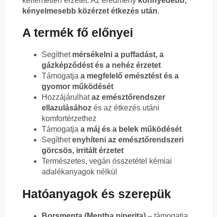
kellemetlen érzetét. Az eredmény
könnyedebb,
kényelmesebb közérzet étkezés után
.
A termék fő előnyei
Segíthet
mérsékelni a puffadást, a
gázképződést és a nehéz érzetet
Támogatja
a megfelelő emésztést és a
gyomor működését
Hozzájárulhat
az emésztőrendszer
ellazulásához
és az étkezés utáni
komfortérzethez
Támogatja
a máj és a belek működését
Segíthet
enyhíteni az emésztőrendszeri
görcsös, irritált érzetet
Természetes, vegán összetétel kémiai
adalékanyagok nélkül
Hatóanyagok és szerepük
Borsmenta (Mentha piperita)
– támogatja