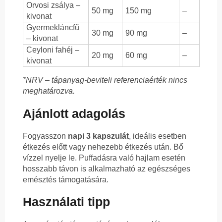
Orvosi zsálya –
50 mg
150 mg
–
kivonat
Gyermekláncfű
30 mg
90 mg
–
– kivonat
Ceyloni fahéj –
20 mg
60 mg
–
kivonat
*NRV – tápanyag-beviteli referenciaérték nincs
meghatározva.
Ajánlott adagolás
Fogyasszon
napi 3 kapszulát
, ideális esetben
étkezés előtt vagy nehezebb étkezés után. Bő
vízzel nyelje le. Puffadásra való hajlam esetén
hosszabb távon is alkalmazható az egészséges
emésztés támogatására.
Használati tipp