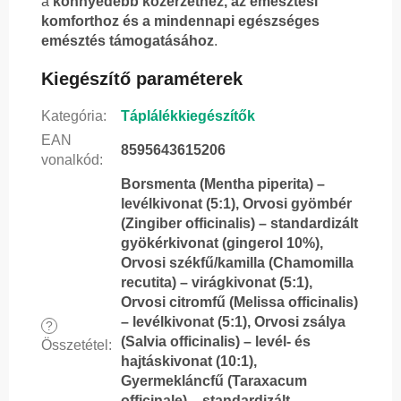
a
könnyedebb közérzethez, az emésztési
komforthoz és a mindennapi egészséges
emésztés támogatásához
.
Kiegészítő paraméterek
Kategória
:
Táplálékkiegészítők
EAN
8595643615206
vonalkód
:
Borsmenta (Mentha piperita) –
levélkivonat (5:1), Orvosi gyömbér
(Zingiber officinalis) – standardizált
gyökérkivonat (gingerol 10%),
Orvosi székfű/kamilla (Chamomilla
recutita) – virágkivonat (5:1),
Orvosi citromfű (Melissa officinalis)
– levélkivonat (5:1), Orvosi zsálya
?
(Salvia officinalis) – levél- és
Összetétel
:
hajtáskivonat (10:1),
Gyermekláncfű (Taraxacum
officinale) – standardizált