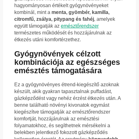
hagyományosan értékelt gyógynövényeket
kombinál, mint a
menta, gyömbér, kamilla,
citromfű, zsálya, pitypang és fahéj
, amelyek
együtt támogatják az
emésztőrendszer
természetes működését és hozzájárulnak az
étkezés utáni komfortérzethez.
Gyógynövények célzott
kombinációja az egészséges
emésztés támogatására
Ez a gyógynövényes étrend-kiegészítő azoknak
készült, akik gyakran tapasztalnak puffadást,
gázképződést vagy nehéz érzést étkezés után. A
benne található növényi kivonatok egymást
kiegészítve támogatják az emésztőrendszer
komfortját, hozzájárulnak az emésztési
folyamatokhoz, és segíthetnek mérsékelni a
belekben jelentkező fokozott gázképződés