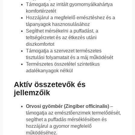
Támogatja az irritált gyomornyálkahártya
komfortérzetét
Hozzájárul a megfelelő emésztéshez és a
tápanyagok hasznosulásához
Segíthet mérsékelni a puffadást, a
teltségérzetet és az étkezés utáni
diszkomfortot
Támogatja a szervezet természetes
tisztulási folyamatait és a máj működését
Természetes összetétel szintetikus
adalékanyagok nélkül
Aktív összetevők és
jellemzőik
Orvosi gyömbér (Zingiber officinalis)
–
támogatja az emésztőenzimek termelődését,
segíthet a puffadás mérséklésében és
hozzájárul a gyomor megfelelő
működéséhez.