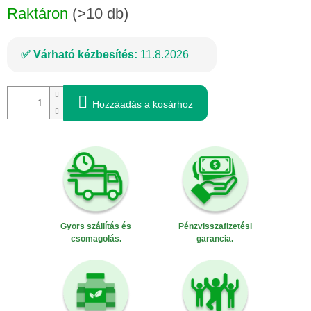
Raktáron
(>10 db)
Várható kézbesítés:
11.8.2026
Hozzáadás a kosárhoz
Gyors szállítás és
Pénzvisszafizetési
csomagolás.
garancia.