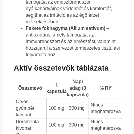
támogatja az emésztőrendszer
nyálkahártyáinak védelmét és komfortját,
segíthet az irritáció és az égő érzet
mérséklésében.
Fekete fokhagyma (Allium sativum)
–
antioxidáns, amely támogatja az
immunrendszert és az emésztést, valamint
hozzájárul a szervezet természetes tisztulási
folyamataihoz.
Aktív összetevők táblázata
Napi
1
Összetevő
adag (3
% RI*
kapszula
kapszula)
Orvosi
Nincs
gyömbér
100 mg
300 mg
meghatározva
kivonat
Borsmenta
Nincs
100 mg
300 mg
kivonat
meghatározva