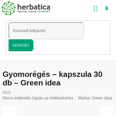
Ugrás
KOSÁ
a
fő
tartalomhoz
KERESÉS
Gyomorégés – kapszula 30
db – Green idea
5422
A
Nincs értékelés
Ugrás az értékeléshez
Márka:
Green idea
termék
átlagos
értékelése