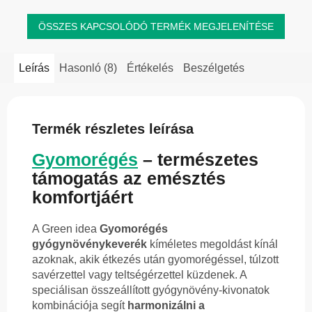
ÖSSZES KAPCSOLÓDÓ TERMÉK MEGJELENÍTÉSE
Leírás
Hasonló (8)
Értékelés
Beszélgetés
Termék részletes leírása
Gyomorégés
– természetes
támogatás az emésztés
komfortjáért
A Green idea
Gyomorégés
gyógynövénykeverék
kíméletes megoldást kínál
azoknak, akik étkezés után gyomorégéssel, túlzott
savérzettel vagy teltségérzettel küzdenek. A
speciálisan összeállított gyógynövény-kivonatok
kombinációja segít
harmonizálni a