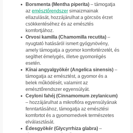
Borsmenta (Mentha piperita)
– támogatja
az
emésztőrendszer
simaizmainak
ellazulását, hozzájárulhat a görcsös érzet
csökkentéséhez és az emésztés
komfortjához.
Orvosi kamilla (Chamomilla recutita)
–
nyugtató hatásáról ismert gyógynövény,
amely támogatja a gyomor komfortérzetét, és
segíthet émelygés, illetve gyomorégés
esetén.
Kínai angyalgyökér (Angelica sinensis)
–
támogatja az emésztést, a gyomor és a
belek működését, valamint az
emésztőrendszer egyensúlyát.
Ceyloni fahéj (Cinnamomum zeylanicum)
– hozzájárulhat a mikroflóra egyensúlyának
fenntartásához, támogatja az emésztési
komfortot és a gyomornedvek természetes
elválasztását.
Édesgyökér (Glycyrrhiza glabra)
–