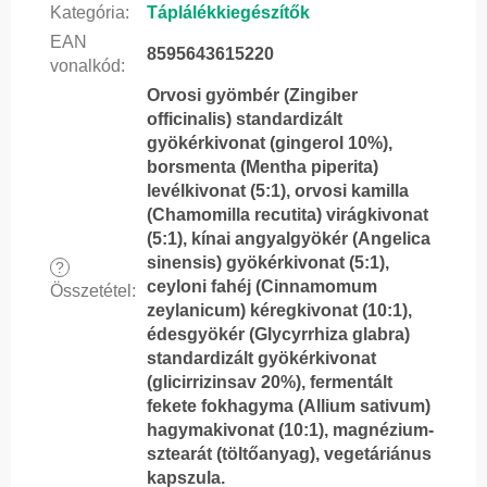
Kategória
:
Táplálékkiegészítők
EAN
8595643615220
vonalkód
:
Orvosi gyömbér (Zingiber
officinalis) standardizált
gyökérkivonat (gingerol 10%),
borsmenta (Mentha piperita)
levélkivonat (5:1), orvosi kamilla
(Chamomilla recutita) virágkivonat
(5:1), kínai angyalgyökér (Angelica
sinensis) gyökérkivonat (5:1),
?
ceyloni fahéj (Cinnamomum
Összetétel
:
zeylanicum) kéregkivonat (10:1),
édesgyökér (Glycyrrhiza glabra)
standardizált gyökérkivonat
(glicirrizinsav 20%), fermentált
fekete fokhagyma (Allium sativum)
hagymakivonat (10:1), magnézium-
sztearát (töltőanyag), vegetáriánus
kapszula.