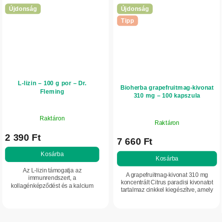
Újdonság
Újdonság
Tipp
L-lizin – 100 g por – Dr.
Bioherba grapefruitmag-kivonat
Fleming
310 mg – 100 kapszula
Raktáron
Raktáron
2 390 Ft
7 660 Ft
Kosárba
Kosárba
Az L-lizin támogatja az
A grapefruitmag-kivonat 310 mg
immunrendszert, a
koncentrált Citrus paradisi kivonatot
kollagénképződést és a kalcium
tartalmaz cinkkel kiegészítve, amely
felszívódását. Esszenciális
támogatja az immunrendszer normál
aminosav a bőr és a csontok
működését és a makrotápanyagok...
egészségének, valamint a
regenerációnak a...