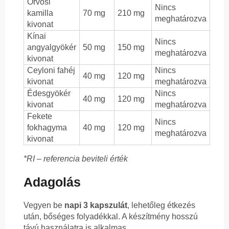
Orvosi
Nincs
kamilla
70 mg
210 mg
meghatározva
kivonat
Kínai
Nincs
angyalgyökér
50 mg
150 mg
meghatározva
kivonat
Ceyloni fahéj
Nincs
40 mg
120 mg
kivonat
meghatározva
Édesgyökér
Nincs
40 mg
120 mg
kivonat
meghatározva
Fekete
Nincs
fokhagyma
40 mg
120 mg
meghatározva
kivonat
*RI – referencia beviteli érték
Adagolás
Vegyen be
napi 3 kapszulát
, lehetőleg étkezés
után, bőséges folyadékkal. A készítmény hosszú
távú használatra is alkalmas.