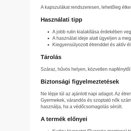
A kapszulákat rendszeresen, lehetőleg étke
Használati tipp
A jobb rutin kialakítása érdekében v
A használat ideje alatt ügyeljen a meg
Kiegyensúlyozott étrenddel és aktív é
Tárolás
Száraz, hűvös helyen, közvetlen napfénytől
Biztonsági figyelmeztetések
Ne lépje túl az ajánlott napi adagot. Az étre
Gyermekek, várandós és szoptató nők számá
használja, ha a védőcsomagolás sérült.
A termék előnyei