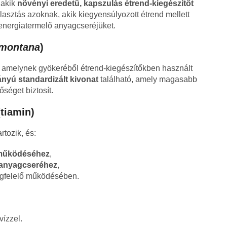
 akik
növényi eredetű, kapszulás étrend-kiegészítőt
lasztás azoknak, akik kiegyensúlyozott étrend mellett
energiatermelő anyagcseréjüket.
 montana
)
, amelynek gyökeréből étrend-kiegészítőkben használt
ányú standardizált kivonat
található, amely magasabb
séget biztosít.
tiamin)
rtozik, és:
 működéséhez
,
 anyagcseréhez
,
megfelelő működésében.
ízzel.