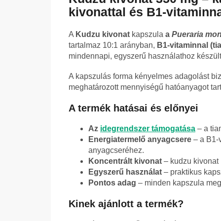
kivonattal és B1-vitaminn
A
Kudzu kivonat
kapszula
a
Pueraria mo
tartalmaz 10:1 arányban,
B1-vitaminnal (ti
mindennapi, egyszerű használathoz készült
A kapszulás forma kényelmes adagolást biz
meghatározott mennyiségű hatóanyagot tartal
A termék hatásai és előnyei
Az
idegrendszer támogatása
– a ti
Energiatermelő anyagcsere
– a B1-v
anyagcseréhez.
Koncentrált kivonat
– kudzu kivonat 
Egyszerű használat
– praktikus kaps
Pontos adag
– minden kapszula megh
Kinek ajánlott a termék?