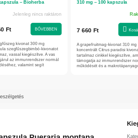
kapszula – Bioherba
310 mg – 100 kapszula
Jelenleg nincs raktáron
Rak
60 Ft
BŐVEBBEN
7 660 Ft
Kosá
gfűszeg kivonat 300 mg
A grapefruitmag-kivonat 310 mg
ula szegfűszegbimbó-kivonatot
koncentrált Citrus paradisi kivon
lmaz, vassal kiegészítve. A vas
tartalmaz cinkkel kiegészítve, a
járul az immunrendszer normál
támogatja az immunrendszer no
éséhez, valamint segít
működését és a makrotápanyago
enteni a...
eszélgetés
Kie
apszula Pueraria montana
Kate