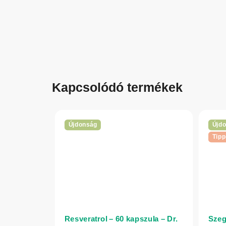
Kapcsolódó termékek
Újdonság
Újd
Tipp
Resveratrol – 60 kapszula – Dr.
Szeg