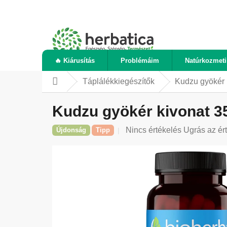
Ugrás
a
fő
tartalomhoz
🔥 Kiárusítás
Problémáim
Natúrkozmet
Táplálékkiegészítők
Kudzu gyökér 
Kezdőlap
Kudzu gyökér kivonat 3
A
Nincs értékelés
Ugrás az ér
Újdonság
Tipp
termék
átlagos
értékelése
5-
ből
0,0
csillag.