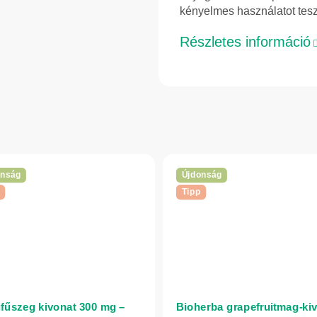
kényelmes használatot tesz
Részletes információ
onság
Újdonság
Tipp
fűszeg kivonat 300 mg –
Bioherba grapefruitmag-ki