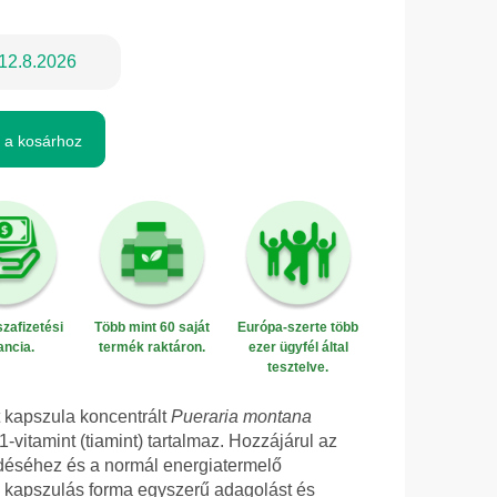
12.8.2026
 a kosárhoz
zafizetési
Több mint 60 saját
Európa-szerte több
ancia.
termék raktáron.
ezer ügyfél által
tesztelve.
 kapszula koncentrált
Pueraria montana
-vitamint (tiamint) tartalmaz. Hozzájárul az
éséhez és a normál energiatermelő
s kapszulás forma egyszerű adagolást és