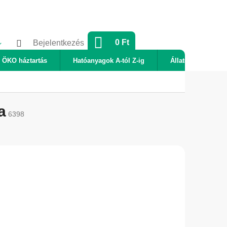
KOSÁR
0 Ft
Bejelentkezés
ÖKO háztartás
Hatóanyagok A-tól Z-ig
Állatok
Új
a
6398