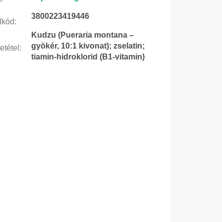
3800223419446
lkód
:
Kudzu (Pueraria montana –
gyökér, 10:1 kivonat); zselatin;
etétel
:
tiamin-hidroklorid (B1-vitamin)