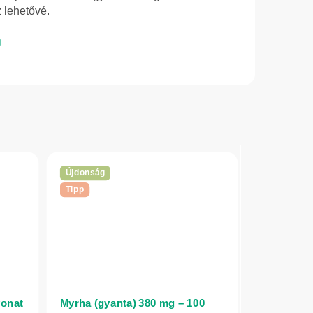
 lehetővé.
Újdonság
Tipp
vonat
Myrha (gyanta) 380 mg – 100