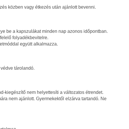
zés közben vagy étkezés után ajánlott bevenni.
egye be a kapszulákat minden nap azonos időpontban.
felelő folyadékbevitelre.
letmóddal együtt alkalmazza.
 védve tárolandó.
nd-kiegészítő nem helyettesíti a változatos étrendet.
ra nem ajánlott. Gyermekektől elzárva tartandó. Ne