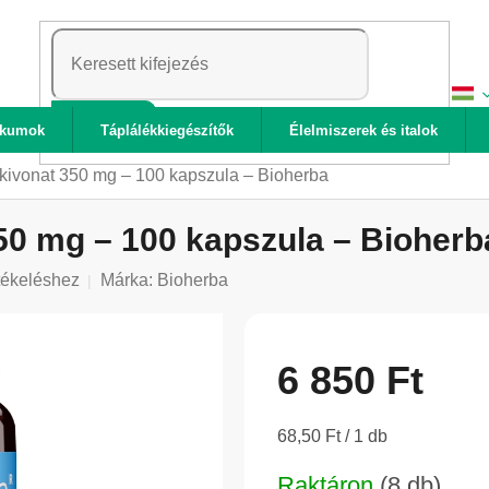
KERESÉS
ikumok
Táplálékkiegészítők
Élelmiszerek és italok
kivonat 350 mg – 100 kapszula – Bioherba
50 mg – 100 kapszula – Bioherb
tékeléshez
Márka:
Bioherba
6 850 Ft
Egységár:
68,50 Ft / 1 db
Raktáron
(8 db)