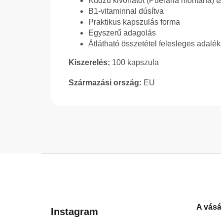
Kudzu kivonatot (Pueraria montana) t
B1-vitaminnal dúsítva
Praktikus kapszulás forma
Egyszerű adagolás
Átlátható összetétel felesleges adalé
Kiszerelés:
100 kapszula
Származási ország:
EU
L
á
b
l
A vásá
é
Instagram