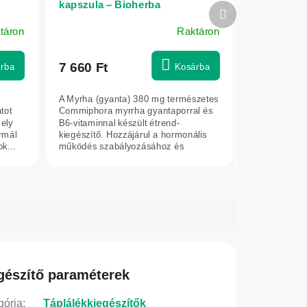
kapszula – Bioherba
Következő
termék
táron
Raktáron
7 660 Ft
rba
Kosárba
A Myrha (gyanta) 380 mg természetes
atot
Commiphora myrrha gyantaporral és
mely
B6-vitaminnal készült étrend-
rmál
kiegészítő. Hozzájárul a hormonális
k...
működés szabályozásához és
támogatja az...
gészítő paraméterek
gória
:
Táplálékkiegészítők