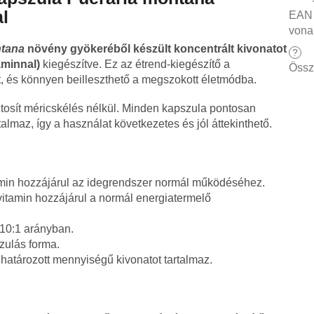
al
EAN
vona
ntana
növény gyökeréből készült koncentrált kivonatot
?
aminnal)
kiegészítve. Ez az étrend-kiegészítő a
Össz
, és könnyen beilleszthető a megszokott életmódba.
tosít méricskélés nélkül. Minden kapszula pontosan
maz, így a használat következetes és jól áttekinthető.
amin hozzájárul az idegrendszer normál működéséhez.
itamin hozzájárul a normál energiatermelő
10:1 arányban.
zulás forma.
atározott mennyiségű kivonatot tartalmaz.