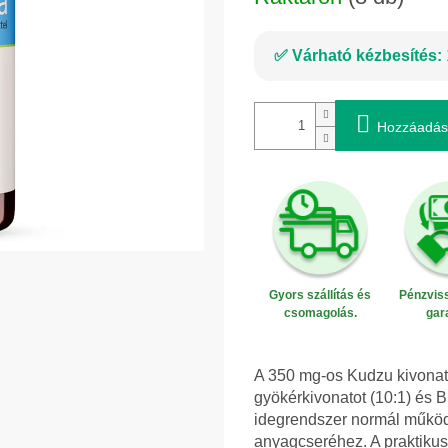
Várható kézbesítés:
Hozzáadás
Gyors szállítás és
Pénzviss
csomagolás.
gar
A 350 mg-os Kudzu kivonat
gyökérkivonatot (10:1) és B1
idegrendszer normál működ
anyagcseréhez. A praktiku