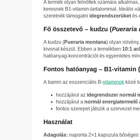
A termék olyan felnőttek számára alkalmas,
keresnek B1-vitamin-tartalommal. Ideális vá
szeretnék támogatni
idegrendszerüket
és 
Fő összetevő – kudzu (
Pueraria
A kudzu (
Pueraria montana
) olyan növény
kivonat készül. Ebben a termékben
10:1 ar
hatóanyag-koncentrációt és egyenletes minő
Fontos hatóanyag – B1-vitamin (
A tiamin az esszenciális B-
vitaminok
közé ta
hozzájárul az
idegrendszer normál
hozzájárul a
normál energiatermelő
fontos szerepet játszik a szervezet 
Használat
Adagolás:
naponta 2×1 kapszula bőséges v