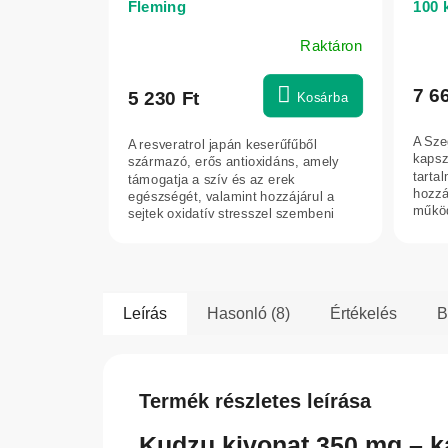
Fleming
100 
Raktáron
7 6
5 230 Ft
Kosárba
A Sze
A resveratrol japán keserűfűből
kapsz
származó, erős antioxidáns, amely
tarta
támogatja a szív és az erek
hozzá
egészségét, valamint hozzájárul a
működ
sejtek oxidatív stresszel szembeni
csökk
védelméhez.
Leírás
Hasonló (8)
Értékelés
B
Termék részletes leírása
Kudzu kivonat 350 mg – k