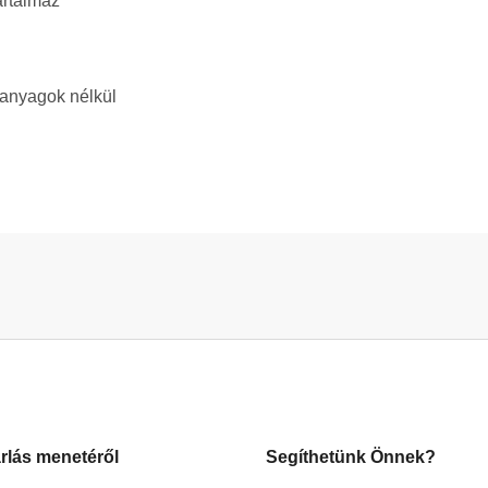
artalmaz
kanyagok nélkül
rlás menetéről
Segíthetünk Önnek?