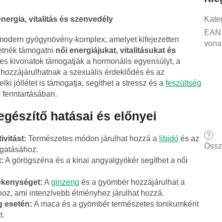
ergia, vitalitás és szenvedély
Kate
EAN
odern gyógynövény-komplex, amelyet kifejezetten
vona
retnék támogatni
női energiájukat, vitalitásukat és
tes kivonatok támogatják a hormonális egyensúlyt, a
t hozzájárulhatnak a szexuális érdeklődés és az
ki jóllétet is támogatja, segíthet a stressz és a
feszültség
 fenntartásában.
egészítő hatásai és előnyei
?
ivitást:
Természetes módon járulhat hozzá a
libidó
és az
Össz
ogatásához.
:
A görögszéna és a kínai angyalgyökér segíthet a női
.
ékenységet:
A
ginzeng
és a gyömbér hozzájárulhat a
oz, ami intenzívebb élményhez járulhat hozzá.
g esetén:
A maca és a gyömbér természetes tonikumként
t.