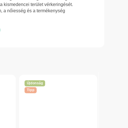
a kismedencei terület vérkeringését.
m, a nőiesség és a termékenység
Újdonság
Tipp