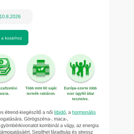
10.8.2026
 a kosárhoz
zafizetési
Több mint 60 saját
Európa-szerte több
ancia.
termék raktáron.
ezer ügyfél által
tesztelve.
 étrend-kiegészítő a női
libidó
, a
hormonális
ámogatására. Görögszéna-, maca-,
s gyömbérkivonatot kombinál a vágy, az energia
 támogatásáért. Segíthet fáradtság és stressz