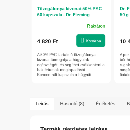
Tőzegáfonya kivonat 50% PAC -
Dr. 
60 kapszula - Dr. Fleming
50 g
Raktáron
4 820 Ft
10 
Kosárba
A 50% PAC-tartalmú tőzegáfonya-
A por
kivonat támogatja a húgyutak
bőr hi
egészségét, és segíthet csökkenteni a
rugal
baktériumok megtapadását.
megfe
Koncentrált kapszula a húgyúti
fiatal
rendszer mindennapi...
Leírás
Hasonló (8)
Értékelés
B
Termék részletes leírása