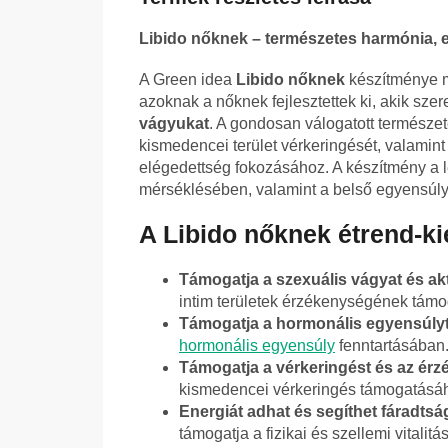
Libido nőknek – természetes harmónia, en
A Green idea
Libido nőknek
készítménye m
azoknak a nőknek fejlesztettek ki, akik sze
vágyukat
. A gondosan válogatott természe
kismedencei terület vérkeringését, valamin
elégedettség fokozásához. A készítmény a lel
mérséklésében, valamint a belső egyensúly
A Libido nőknek étrend-ki
Támogatja a szexuális vágyat és akt
intim területek érzékenységének tám
Támogatja a hormonális egyensúlyt
hormonális egyensúly
fenntartásában
Támogatja a vérkeringést és az érz
kismedencei vérkeringés támogatásáh
Energiát adhat és segíthet fáradtsá
támogatja a fizikai és szellemi vitalitás