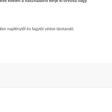
se esetén a használatról kérje ki orvosa vagy
en napfénytől és fagytól védve tárolandó.