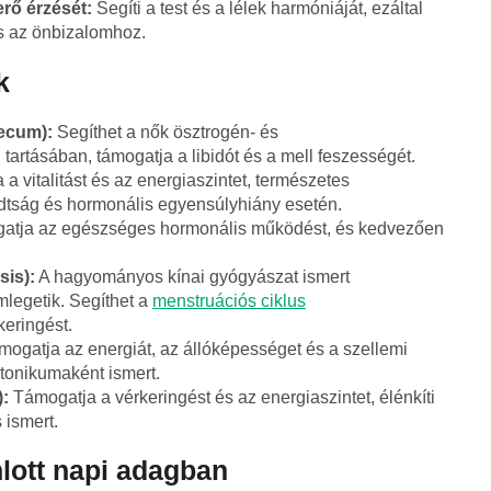
rő érzését:
Segíti a test és a lélek harmóniáját, ezáltal
s az önbizalomhoz.
k
ecum):
Segíthet a nők ösztrogén- és
tartásában, támogatja a libidót és a mell feszességét.
a vitalitást és az energiaszintet, természetes
adtság és hormonális egyensúlyhiány esetén.
tja az egészséges hormonális működést, és kedvezően
sis):
A hagyományos kínai gyógyászat ismert
mlegetik. Segíthet a
menstruációs ciklus
eringést.
ogatja az energiát, az állóképességet és a szellemi
k tonikumaként ismert.
):
Támogatja a vérkeringést és az energiaszintet, élénkíti
 ismert.
lott napi adagban