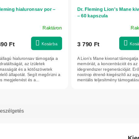
Fleming hialuronsav por –
Dr. Fleming Lion's Mane ki
– 60 kapszula
Raktáron
Rak
490 Ft
3 790 Ft
Kosárba
Kosá
 állagú hialuronsav támogatja a
A Lion’s Mane kivonat támogatja
dratáltságát, az ízületek
memóriát, a koncentrációt és az
masságát és a kötőszövetek
idegrendszer regenerációját. Erő
lelő állapotát. Segít megőrizni a
nootrop étrend-kiegészítő az ag
os megjelenést és a...
mentális teljesítmény támogatás
eszélgetés
Kie