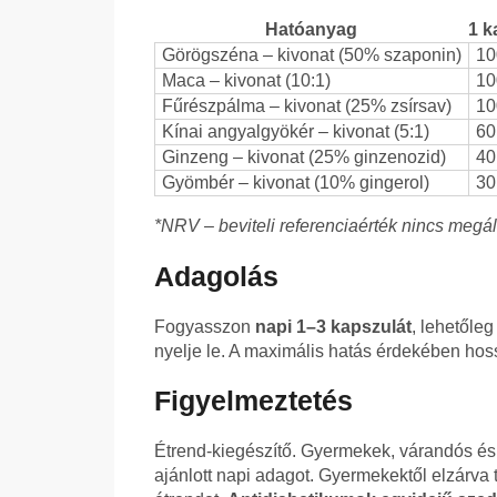
Hatóanyag
1 k
Görögszéna – kivonat (50% szaponin)
10
Maca – kivonat (10:1)
10
Fűrészpálma – kivonat (25% zsírsav)
10
Kínai angyalgyökér – kivonat (5:1)
60
Ginzeng – kivonat (25% ginzenozid)
40
Gyömbér – kivonat (10% gingerol)
30
*NRV – beviteli referenciaérték nincs megál
Adagolás
Fogyasszon
napi 1–3 kapszulát
, lehetőle
nyelje le. A maximális hatás érdekében hos
Figyelmeztetés
Étrend-kiegészítő. Gyermekek, várandós és
ajánlott napi adagot. Gyermekektől elzárva 