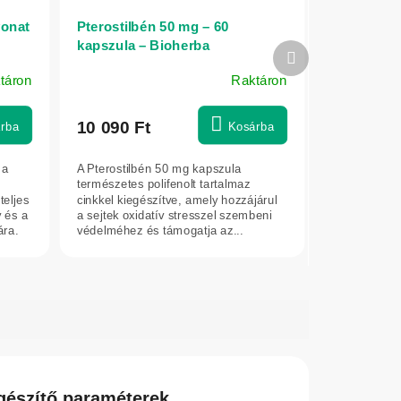
vonat
Pterostilbén 50 mg – 60
kapszula – Bioherba
Következő
termék
táron
Raktáron
10 090 Ft
rba
Kosárba
 a
A Pterostilbén 50 mg kapszula
természetes polifenolt tartalmaz
teljes
cinkkel kiegészítve, amely hozzájárul
y és a
a sejtek oxidatív stresszel szembeni
ára.
védelméhez és támogatja az...
gészítő paraméterek