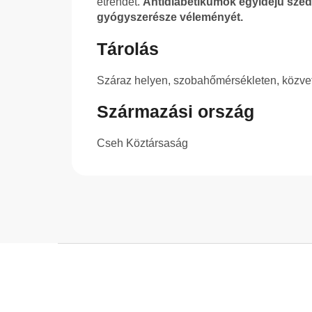
étrendet.
Antidiabetikumok egyidejű szedé
gyógyszerésze véleményét.
Tárolás
Száraz helyen, szobahőmérsékleten, közvetl
Származási ország
Cseh Köztársaság
L
á
b
l