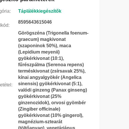
gória
:
Táplálékkiegészítők
8595643615046
lkód
:
Görögszéna (Trigonella foenum-
graecum) magkivonat
(szaponinok 50%), maca
(Lepidium meyenii)
gyökérkivonat (10:1),
fűrészpálma (Serenoa repens)
terméskivonat (zsírsavak 25%),
kínai angyalgyökér (Angelica
sinensis) gyökérkivonat (5:1),
etétel
:
valódi ginzeng (Panax ginseng)
gyökérkivonat (25%
ginzenozidok), orvosi gyömbér
(Zingiber officinale)
gyökérkivonat (10% gingerol),
magnézium-sztearát
(töltőanyag), vegetáriánus