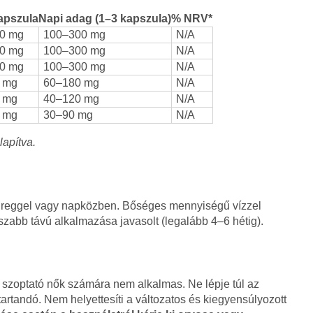
apszula
Napi adag (1–3 kapszula)
% NRV*
0 mg
100–300 mg
N/A
0 mg
100–300 mg
N/A
0 mg
100–300 mg
N/A
 mg
60–180 mg
N/A
 mg
40–120 mg
N/A
 mg
30–90 mg
N/A
lapítva.
g reggel vagy napközben. Bőséges mennyiségű vízzel
szabb távú alkalmazása javasolt (legalább 4–6 hétig).
 szoptató nők számára nem alkalmas. Ne lépje túl az
tartandó. Nem helyettesíti a változatos és kiegyensúlyozott