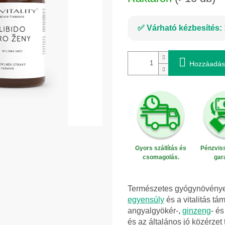
Várható kézbesítés:
Hozzáadás
Gyors szállítás és
Pénzviss
csomagolás.
gar
Természetes gyógynövényes
egyensúly
és a vitalitás t
angyalgyökér-,
ginzeng
- é
és az általános jó közérzet