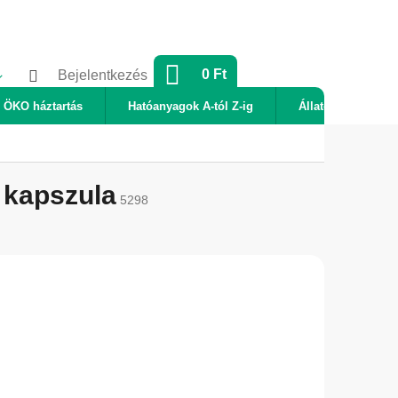
KOSÁR
0 Ft
Bejelentkezés
ÖKO háztartás
Hatóanyagok A-tól Z-ig
Állatok
Új
 kapszula
5298