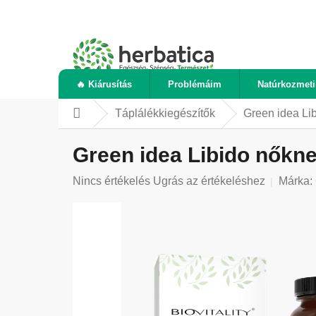
Ugrás
a
fő
tartalomhoz
🔥 Kiárusítás
Problémáim
Natúrkozmet
Táplálékkiegészítők
Green idea Li
Kezdőlap
Green idea Libido nőkn
A
Nincs értékelés
Ugrás az értékeléshez
Márka:
termék
átlagos
értékelése
5-
ből
0,0
csillag.