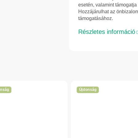
esetén, valamint támogatja 
Hozzájárulhat az önbizalo
támogatásához.
Részletes információ
onság
Újdonság