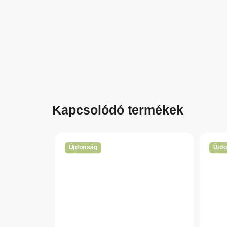
Kapcsolódó termékek
Újdonság
Újd