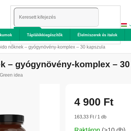
KERESÉS
ikumok
Táplálékkiegészítők
Élelmiszerek és italok
bido nőknek – gyógynövény-komplex – 30 kapszula
ek – gyógynövény-komplex – 30
Green idea
4 900 Ft
Egységár:
163,33 Ft / 1 db
Raktáron
(>10 db)