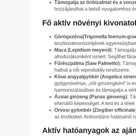
Támogatja az önbizalmat és a vonze
hozzájárulhat a belső nyugalomhoz é
Fő aktív növényi kivonato
Görögszéna
(Trigonella foenum-gra
tesztoszteronszintjének egyensúlyban 
Maca (Lepidium meyenii):
Támogatja 
afrodiziákumként ismert. Segíthet fár
Fűrészpálma (Saw Palmetto):
Támoga
hathat a női reproduktív rendszerre.
Kínai angyalgyökér (Angelica sinen
gyógynövénye, „női ginzengként” is e
harmonizálásában és támogatja a vérk
Ázsiai ginzeng (Panax ginseng):
Tám
ellenálló képességet. A test és a léle
Orvosi gyömbér (Zingiber officinale
az érzékeket. Antioxidáns hatásairól is
Aktív hatóanyagok az aján