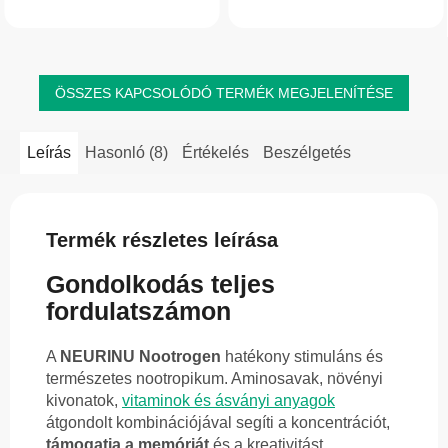
emésztést, a bélflórát és az
egészségét. Alkalmas a szervezet...
immunrendszer működését. Nagyobb
kiszerelés hosszabb távú...
ÖSSZES KAPCSOLÓDÓ TERMÉK MEGJELENÍTÉSE
Leírás
Hasonló (8)
Értékelés
Beszélgetés
Termék részletes leírása
Gondolkodás teljes
fordulatszámon
A
NEURINU Nootrogen
hatékony stimuláns és
természetes nootropikum. Aminosavak, növényi
kivonatok,
vitaminok és ásványi anyagok
átgondolt kombinációjával segíti a koncentrációt,
támogatja a memóriát
és a kreativitást,