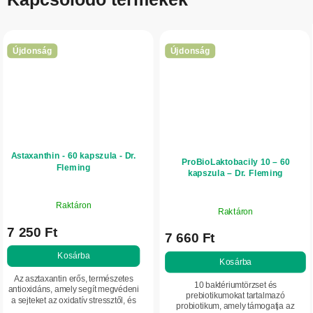
Újdonság
Újdonság
Astaxanthin - 60 kapszula - Dr.
ProBioLaktobacily 10 – 60
Fleming
kapszula – Dr. Fleming
Raktáron
Raktáron
7 250 Ft
7 660 Ft
Kosárba
Kosárba
Az asztaxantin erős, természetes
10 baktériumtörzset és
antioxidáns, amely segít megvédeni
prebiotikumokat tartalmazó
a sejteket az oxidatív stressztől, és
probiotikum, amely támogatja az
támogatja a bőr, a szem és a szív