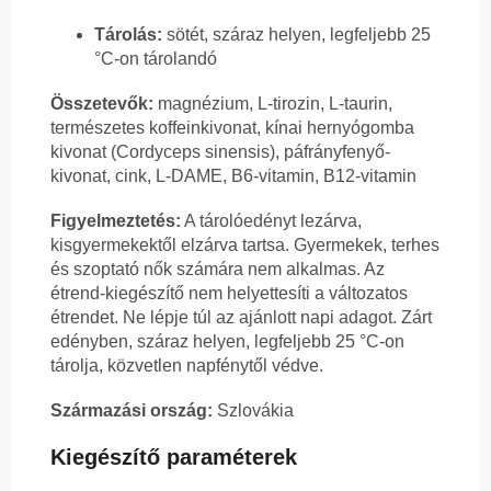
Tárolás:
sötét, száraz helyen, legfeljebb 25
°C-on tárolandó
Összetevők:
magnézium, L-tirozin, L-taurin,
természetes koffeinkivonat, kínai hernyógomba
kivonat (Cordyceps sinensis), páfrányfenyő-
kivonat, cink, L-DAME, B6-vitamin, B12-vitamin
Figyelmeztetés:
A tárolóedényt lezárva,
kisgyermekektől elzárva tartsa. Gyermekek, terhes
és szoptató nők számára nem alkalmas. Az
étrend-kiegészítő nem helyettesíti a változatos
étrendet. Ne lépje túl az ajánlott napi adagot. Zárt
edényben, száraz helyen, legfeljebb 25 °C-on
tárolja, közvetlen napfénytől védve.
Származási ország:
Szlovákia
Kiegészítő paraméterek