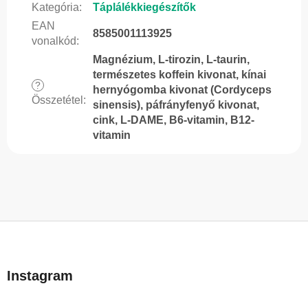
Kategória
:
Táplálékkiegészítők
EAN
8585001113925
vonalkód
:
Magnézium, L-tirozin, L-taurin,
természetes koffein kivonat, kínai
?
hernyógomba kivonat (Cordyceps
Összetétel
:
sinensis), páfrányfenyő kivonat,
cink, L-DAME, B6-vitamin, B12-
vitamin
L
á
b
Instagram
l
é