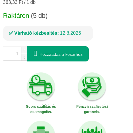
Egységár:
363,33 Ft / 1 db
Raktáron
(5 db)
Várható kézbesítés:
12.8.2026
Hozzáadás a kosárhoz
Gyors szállítás és
Pénzvisszafizetési
csomagolás.
garancia.