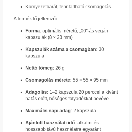
Környezetbarát, fenntartható csomagolás
A termék fő jellemzői:
Forma:
optimális méretű, „00”-ás vegán
kapszulák (8 × 23 mm)
Kapszulák száma a csomagban:
30
kapszula
Nettó tömeg:
26 g
Csomagolás mérete:
55 × 55 × 95 mm
Adagolás:
1–2 kapszula 20 perccel a kívánt
hatás előtt, bőséges folyadékkal bevéve
Maximális napi adag:
2 kapszula
Ajánlott használati idő:
alkalmi és
hosszabb távú használatra egyaránt