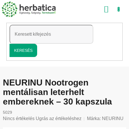
Ugrás
KOSÁ
a
fő
tartalomhoz
KERESÉS
NEURINU Nootrogen
mentálisan leterhelt
embereknek – 30 kapszula
5029
A
Nincs értékelés
Ugrás az értékeléshez
Márka:
NEURINU
termék