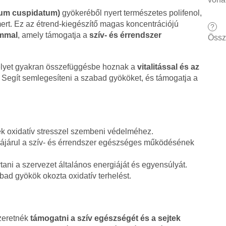
num cuspidatum)
gyökeréből nyert természetes polifenol,
mert. Ez az étrend-kiegészítő magas koncentrációjú
?
ommal
, amely támogatja a
szív- és érrendszer
Össz
melyet gyakran összefüggésbe hoznak a
vitalitással és az
. Segít semlegesíteni a szabad gyököket, és támogatja a
ek oxidatív stresszel szembeni védelméhez.
ájárul a szív- és érrendszer egészséges működésének
rtani a szervezet általános energiáját és egyensúlyát.
bad gyökök okozta oxidatív terhelést.
szeretnék
támogatni a szív egészségét és a sejtek