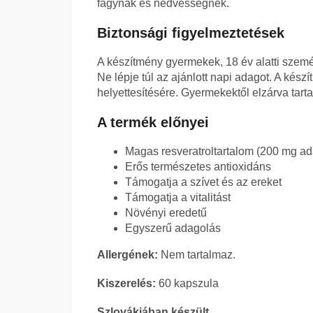
fagynak és nedvességnek.
Biztonsági figyelmeztetések
A készítmény gyermekek, 18 év alatti szem
Ne lépje túl az ajánlott napi adagot. A kés
helyettesítésére. Gyermekektől elzárva tart
A termék előnyei
Magas resveratroltartalom (200 mg a
Erős természetes antioxidáns
Támogatja a szívet és az ereket
Támogatja a vitalitást
Növényi eredetű
Egyszerű adagolás
Allergének:
Nem tartalmaz.
Kiszerelés:
60 kapszula
Szlovákiában készült