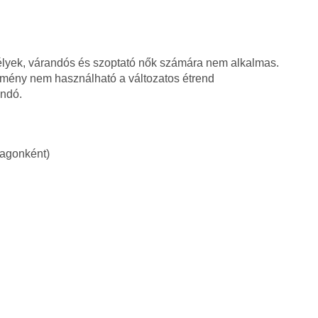
élyek, várandós és szoptató nők számára nem alkalmas.
zítmény nem használható a változatos étrend
andó.
dagonként)