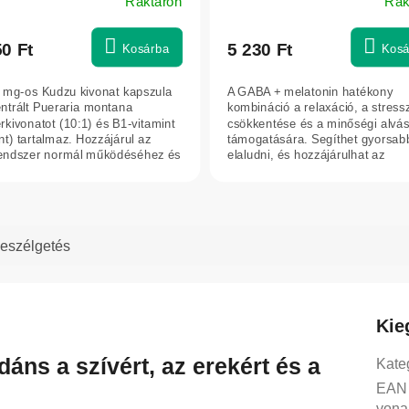
Raktáron
Rak
50 Ft
5 230 Ft
Kosárba
Kosá
 mg-os Kudzu kivonat kapszula
A GABA + melatonin hatékony
ntrált Pueraria montana
kombináció a relaxáció, a stress
rkivonatot (10:1) és B1-vitamint
csökkentése és a minőségi alvá
nt) tartalmaz. Hozzájárul az
támogatására. Segíthet gyorsab
endszer normál működéséhez és
elaludni, és hozzájárulhat az
éjszakai...
eszélgetés
Kie
dáns a szívért, az erekért és a
Kate
EAN
vona