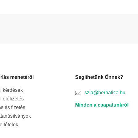
rlás menetéről
Segíthetünk Önnek?
i kérdések
szia@herbatica.hu
l előfizetés
Minden a csapatunkról
ás és fizetés
tanúsítványok
feltételek