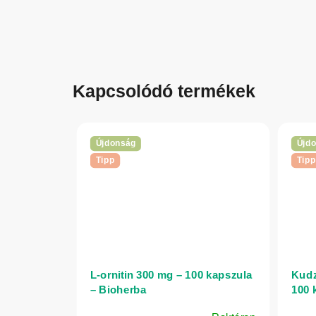
Kapcsolódó termékek
Újdonság
Újd
Tipp
Tipp
L-ornitin 300 mg – 100 kapszula
Kudz
– Bioherba
100 