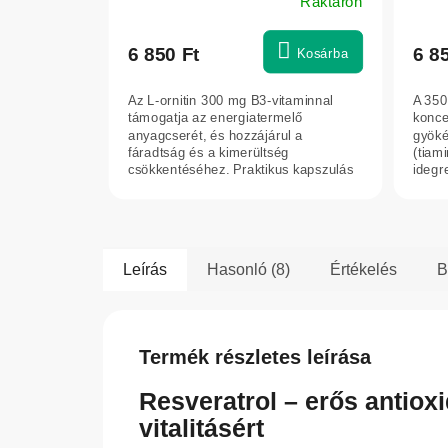
Raktáron
6 850 Ft
6 8
Kosárba
Az L-ornitin 300 mg B3-vitaminnal
A 350
támogatja az energiatermelő
konce
anyagcserét, és hozzájárul a
gyöké
fáradtság és a kimerültség
(tiami
csökkentéséhez. Praktikus kapszulás
idegr
formája ideális az...
a...
Leírás
Hasonló (8)
Értékelés
B
Termék részletes leírása
Resveratrol – erős antioxi
vitalitásért