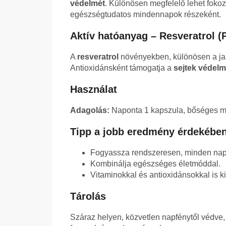
védelmét
. Különösen megfelelő lehet fokozot
egészségtudatos mindennapok részeként.
Aktív hatóanyag – Resveratrol 
A
resveratrol
növényekben, különösen a jap
Antioxidánsként támogatja a
sejtek védelm
Használat
Adagolás:
Naponta 1 kapszula, bőséges me
Tipp a jobb eredmény érdekébe
Fogyassza rendszeresen, minden nap
Kombinálja egészséges életmóddal.
Vitaminokkal és antioxidánsokkal is k
Tárolás
Száraz helyen, közvetlen napfénytől védve,