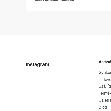
L
á
b
l
A vásá
é
Instagram
c
Gyakor
Hírlevé
Szállít
Termék
Üzleti 
Blog