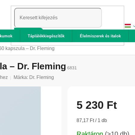
KERESÉS
ikumok
Táplálékkiegészítők
Élelmiszerek és italok
60 kapszula – Dr. Fleming
la – Dr. Fleming
6831
shez
Márka:
Dr. Fleming
5 230 Ft
Egységár:
87,17 Ft / 1 db
Raktáron
(>10 db)