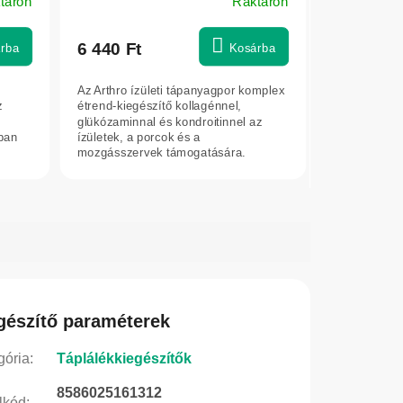
táron
Raktáron
6 440 Ft
rba
Kosárba
Az Arthro ízületi tápanyagpor komplex
z
étrend-kiegészítő kollagénnel,
s
glükózaminnal és kondroitinnel az
ban
ízületek, a porcok és a
mozgásszervek támogatására.
Segíthet a...
gészítő paraméterek
gória
:
Táplálékkiegészítők
8586025161312
lkód
: