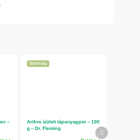
Újdonság
por –
Arthro ízületi tápanyagpor – 100
g – Dr. Fleming
Következő
termék