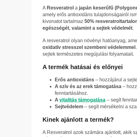
A
Resveratrol
a
japán keserűfű (Polygo
amely erős antioxidáns tulajdonságairól is
kivonatot tartalmaz
50% resveratroltartal
egészségét, valamint a sejtek védelmét
.
A resveratrol olyan növényi hatóanyag, a
oxidatív stresszel szembeni védelemmel
sejtek természetes megújulási folyamatait.
A termék hatásai és előnyei
Erős antioxidáns
– hozzájárul a sejt
A szív és az erek támogatása
– hozz
fenntartásához.
A
vitalitás támogatása
– segít fennta
Sejtvédelem
– segít mérsékelni a sza
Kinek ajánlott a termék?
A Resveratrol azok számára ajánlott, akik 