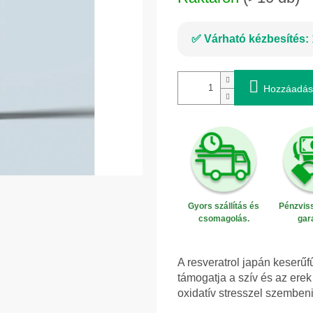
Várható kézbesítés:
Hozzáadás
Gyors szállítás és
Pénzviss
csomagolás.
gar
A resveratrol japán keserű
támogatja a szív és az erek
oxidatív stresszel szemben