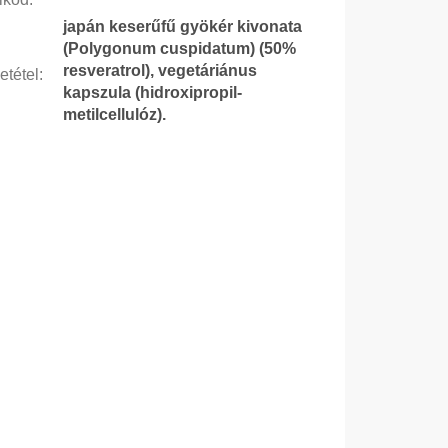
japán keserűfű gyökér kivonata
(Polygonum cuspidatum) (50%
resveratrol), vegetáriánus
etétel
:
kapszula (hidroxipropil-
metilcellulóz).