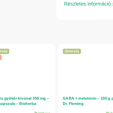
Részletes információ
onság
Újdonság
u gyökér kivonat 350 mg –
GABA + melatonin – 100 g 
kapszula – Bioherba
Dr. Fleming