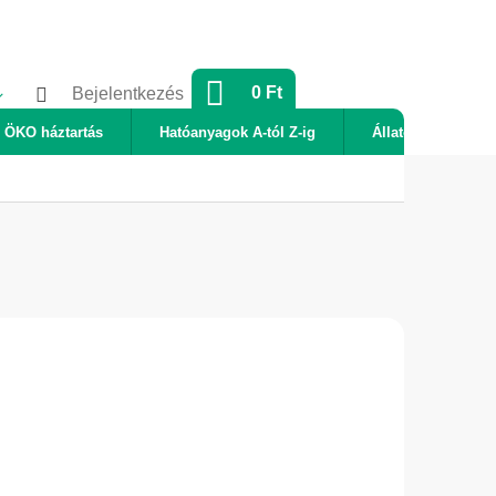
KOSÁR
0 Ft
Bejelentkezés
ÖKO háztartás
Hatóanyagok A-tól Z-ig
Állatok
Új