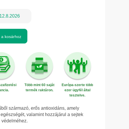
12.8.2026
 a kosárhoz
zafizetési
Több mint 60 saját
Európa-szerte több
ancia.
termék raktáron.
ezer ügyfél által
tesztelve.
fűből származó, erős antioxidáns, amely
 egészségét, valamint hozzájárul a sejtek
i védelméhez.