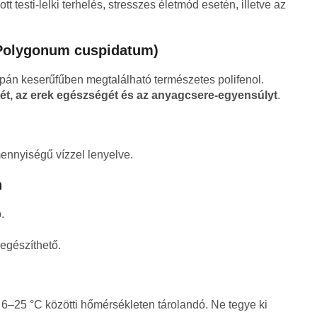
t testi-lelki terhelés, stresszes életmód esetén, illetve az
(Polygonum cuspidatum)
án keserűfűben megtalálható természetes polifenol.
ét, az erek egészségét és az anyagcsere-egyensúlyt
.
nnyiségű vízzel lenyelve.
n
.
iegészíthető.
 6–25 °C közötti hőmérsékleten tárolandó. Ne tegye ki