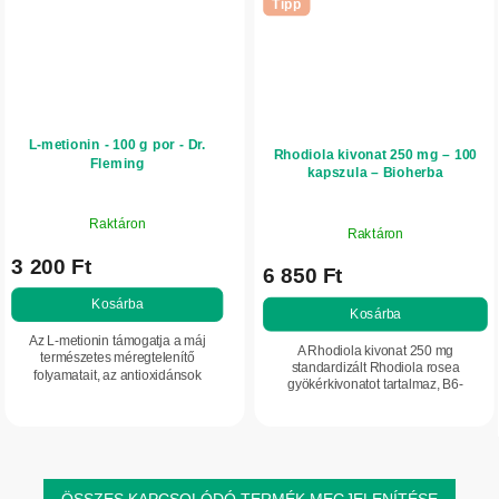
Tipp
L-metionin - 100 g por - Dr.
Rhodiola kivonat 250 mg – 100
Fleming
kapszula – Bioherba
Raktáron
Raktáron
3 200 Ft
6 850 Ft
Kosárba
Kosárba
Az L-metionin támogatja a máj
A Rhodiola kivonat 250 mg
természetes méregtelenítő
standardizált Rhodiola rosea
folyamatait, az antioxidánsok
gyökérkivonatot tartalmaz, B6-
képződését és a haj egészségét.
vitaminnal kiegészítve, amely
Esszenciális aminosav az
támogatja az idegrendszer normál
anyagcseréhez és a sejtek
működését és hozzájárul a...
védelméhez.
ÖSSZES KAPCSOLÓDÓ TERMÉK MEGJELENÍTÉSE