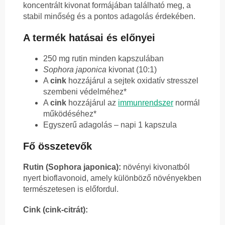
koncentrált kivonat formájában található meg, a
stabil minőség és a pontos adagolás érdekében.
A termék hatásai és előnyei
250 mg rutin minden kapszulában
Sophora japonica
kivonat (10:1)
A
cink
hozzájárul a sejtek oxidatív stresszel
szembeni védelméhez*
A
cink
hozzájárul az
immunrendszer
normál
működéséhez*
Egyszerű adagolás – napi 1 kapszula
Fő összetevők
Rutin (Sophora japonica):
növényi kivonatból
nyert bioflavonoid, amely különböző növényekben
természetesen is előfordul.
Cink (cink-citrát):