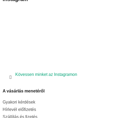
l
é
c
Kövessen minket az Instagramon
A vásárlás menetéről
Gyakori kérdések
Hírlevél előfizetés
Szállítás és fizetés