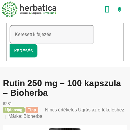
Ugrás
KOSÁ
a
fő
tartalomhoz
KERESÉS
Rutin 250 mg – 100 kapszula
– Bioherba
6281
A
Nincs értékelés
Ugrás az értékeléshez
Újdonság
Tipp
termék
Márka:
Bioherba
átlagos
értékelése