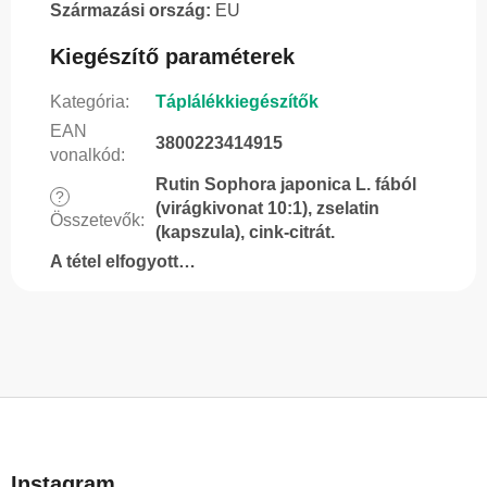
Származási ország:
EU
Kiegészítő paraméterek
Kategória
:
Táplálékkiegészítők
EAN
3800223414915
vonalkód
:
Rutin Sophora japonica L. fából
?
(virágkivonat 10:1), zselatin
Összetevők
:
(kapszula), cink-citrát.
A tétel elfogyott…
L
á
b
Instagram