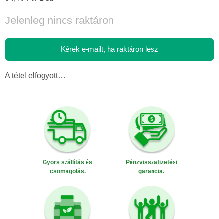
Jelenleg nincs raktáron
Kérek e-mailt, ha raktáron lesz
A tétel elfogyott…
Gyors szállítás és
Pénzvisszafizetési
csomagolás.
garancia.